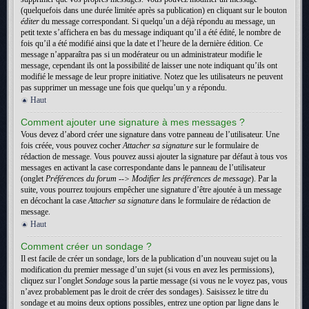
(quelquefois dans une durée limitée après sa publication) en cliquant sur le bouton
éditer
du message correspondant. Si quelqu’un a déjà répondu au message, un
petit texte s’affichera en bas du message indiquant qu’il a été édité, le nombre de
fois qu’il a été modifié ainsi que la date et l’heure de la dernière édition. Ce
message n’apparaîtra pas si un modérateur ou un administrateur modifie le
message, cependant ils ont la possibilité de laisser une note indiquant qu’ils ont
modifié le message de leur propre initiative. Notez que les utilisateurs ne peuvent
pas supprimer un message une fois que quelqu’un y a répondu.
Haut
Comment ajouter une signature à mes messages ?
Vous devez d’abord créer une signature dans votre panneau de l’utilisateur. Une
fois créée, vous pouvez cocher
Attacher sa signature
sur le formulaire de
rédaction de message. Vous pouvez aussi ajouter la signature par défaut à tous vos
messages en activant la case correspondante dans le panneau de l’utilisateur
(onglet
Préférences du forum --> Modifier les préférences de message
). Par la
suite, vous pourrez toujours empêcher une signature d’être ajoutée à un message
en décochant la case
Attacher sa signature
dans le formulaire de rédaction de
message.
Haut
Comment créer un sondage ?
Il est facile de créer un sondage, lors de la publication d’un nouveau sujet ou la
modification du premier message d’un sujet (si vous en avez les permissions),
cliquez sur l’onglet
Sondage
sous la partie message (si vous ne le voyez pas, vous
n’avez probablement pas le droit de créer des sondages). Saisissez le titre du
sondage et au moins deux options possibles, entrez une option par ligne dans le