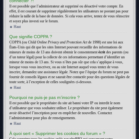
connecter ?!
Il est possible que l’administrateur ait supprimé ou désactivé votre compte. En
effet, il est courant de supprimer régulièrement les utilisateurs ne postant pas pour
réduire la taille de la base de données. Si cela vous arrive, tentez de vous réinscrire
et soyez plus investi sur le forum.
Haut
Que signifie COPPA ?
COPPA (ou
Child Online Privacy and Protection Act
de 1998) est une loi aux
États-Unis qui dit que les sites Internet pouvant recueillir des informations de
mineurs de moins de 13 ans doivent obtenir le consentement
écrit
des parents (ou
d’un tuteur légal) pour la collecte de ces informations permettant d’identifier un
mineur de moins de 13 ans. Si vous n’êtes pas sûr que cela s’applique à vous,
lorsque vous vous inscrivez, ou au site Internet auquel vous tentez de vous
inscrire, demandez une assistance légale. Notez que l’équipe du forum ne peut pas
fournir de conseils légaux et ne saurait être contactée pour des questions légales de
toute sorte, à l’exception de celles soulignées ci-dessous.
Haut
Pourquoi ne puis-je pas m’inscrire ?
Il est possible que le propriétaire du site ait banni votre IP ou interdit le nom
d’utilisateur que vous souhaitez utiliser. Le propriétaire du site peut également
avoir désactivé l’inscription pour en empêcher de nouvelles. Contactez
l’administrateur pour plus de renseignements.
Haut
À quoi sert « Supprimer les cookies du forum » ?