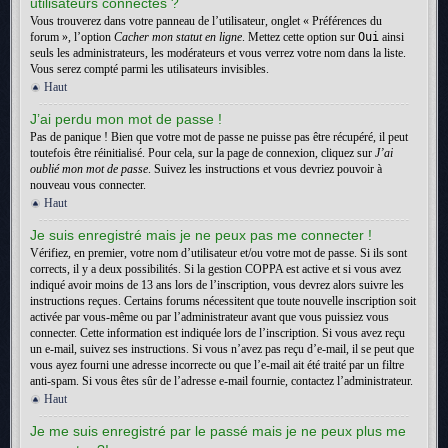
utilisateurs connectés ?
Vous trouverez dans votre panneau de l’utilisateur, onglet « Préférences du
forum », l’option
Cacher mon statut en ligne
. Mettez cette option sur
Oui
ainsi
seuls les administrateurs, les modérateurs et vous verrez votre nom dans la liste.
Vous serez compté parmi les utilisateurs invisibles.
Haut
J’ai perdu mon mot de passe !
Pas de panique ! Bien que votre mot de passe ne puisse pas être récupéré, il peut
toutefois être réinitialisé. Pour cela, sur la page de connexion, cliquez sur
J’ai
oublié mon mot de passe
. Suivez les instructions et vous devriez pouvoir à
nouveau vous connecter.
Haut
Je suis enregistré mais je ne peux pas me connecter !
Vérifiez, en premier, votre nom d’utilisateur et/ou votre mot de passe. Si ils sont
corrects, il y a deux possibilités. Si la gestion COPPA est active et si vous avez
indiqué avoir moins de 13 ans lors de l’inscription, vous devrez alors suivre les
instructions reçues. Certains forums nécessitent que toute nouvelle inscription soit
activée par vous-même ou par l’administrateur avant que vous puissiez vous
connecter. Cette information est indiquée lors de l’inscription. Si vous avez reçu
un e-mail, suivez ses instructions. Si vous n’avez pas reçu d’e-mail, il se peut que
vous ayez fourni une adresse incorrecte ou que l’e-mail ait été traité par un filtre
anti-spam. Si vous êtes sûr de l’adresse e-mail fournie, contactez l’administrateur.
Haut
Je me suis enregistré par le passé mais je ne peux plus me