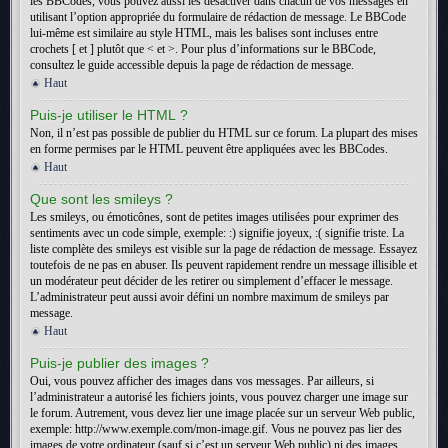
les BBCodes, vous pouvez aussi les désactiver dans chacun de vos messages en
utilisant l’option appropriée du formulaire de rédaction de message. Le BBCode
lui-même est similaire au style HTML, mais les balises sont incluses entre
crochets [ et ] plutôt que < et >. Pour plus d’informations sur le BBCode,
consultez le guide accessible depuis la page de rédaction de message.
Haut
Puis-je utiliser le HTML ?
Non, il n’est pas possible de publier du HTML sur ce forum. La plupart des mises
en forme permises par le HTML peuvent être appliquées avec les BBCodes.
Haut
Que sont les smileys ?
Les smileys, ou émoticônes, sont de petites images utilisées pour exprimer des
sentiments avec un code simple, exemple: :) signifie joyeux, :( signifie triste. La
liste complète des smileys est visible sur la page de rédaction de message. Essayez
toutefois de ne pas en abuser. Ils peuvent rapidement rendre un message illisible et
un modérateur peut décider de les retirer ou simplement d’effacer le message.
L’administrateur peut aussi avoir défini un nombre maximum de smileys par
message.
Haut
Puis-je publier des images ?
Oui, vous pouvez afficher des images dans vos messages. Par ailleurs, si
l’administrateur a autorisé les fichiers joints, vous pouvez charger une image sur
le forum. Autrement, vous devez lier une image placée sur un serveur Web public,
exemple: http://www.exemple.com/mon-image.gif. Vous ne pouvez pas lier des
images de votre ordinateur (sauf si c’est un serveur Web public) ni des images