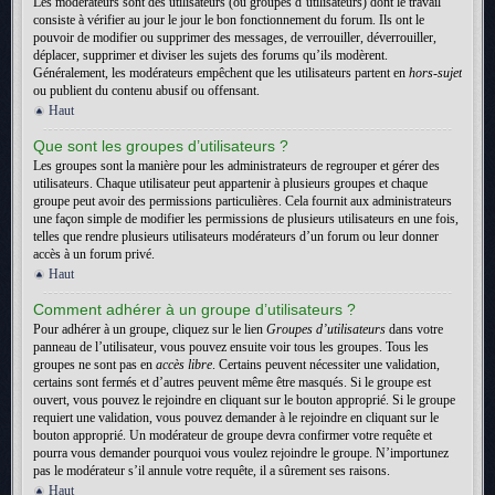
Les modérateurs sont des utilisateurs (ou groupes d’utilisateurs) dont le travail
consiste à vérifier au jour le jour le bon fonctionnement du forum. Ils ont le
pouvoir de modifier ou supprimer des messages, de verrouiller, déverrouiller,
déplacer, supprimer et diviser les sujets des forums qu’ils modèrent.
Généralement, les modérateurs empêchent que les utilisateurs partent en
hors-sujet
ou publient du contenu abusif ou offensant.
Haut
Que sont les groupes d’utilisateurs ?
Les groupes sont la manière pour les administrateurs de regrouper et gérer des
utilisateurs. Chaque utilisateur peut appartenir à plusieurs groupes et chaque
groupe peut avoir des permissions particulières. Cela fournit aux administrateurs
une façon simple de modifier les permissions de plusieurs utilisateurs en une fois,
telles que rendre plusieurs utilisateurs modérateurs d’un forum ou leur donner
accès à un forum privé.
Haut
Comment adhérer à un groupe d’utilisateurs ?
Pour adhérer à un groupe, cliquez sur le lien
Groupes d’utilisateurs
dans votre
panneau de l’utilisateur, vous pouvez ensuite voir tous les groupes. Tous les
groupes ne sont pas en
accès libre
. Certains peuvent nécessiter une validation,
certains sont fermés et d’autres peuvent même être masqués. Si le groupe est
ouvert, vous pouvez le rejoindre en cliquant sur le bouton approprié. Si le groupe
requiert une validation, vous pouvez demander à le rejoindre en cliquant sur le
bouton approprié. Un modérateur de groupe devra confirmer votre requête et
pourra vous demander pourquoi vous voulez rejoindre le groupe. N’importunez
pas le modérateur s’il annule votre requête, il a sûrement ses raisons.
Haut