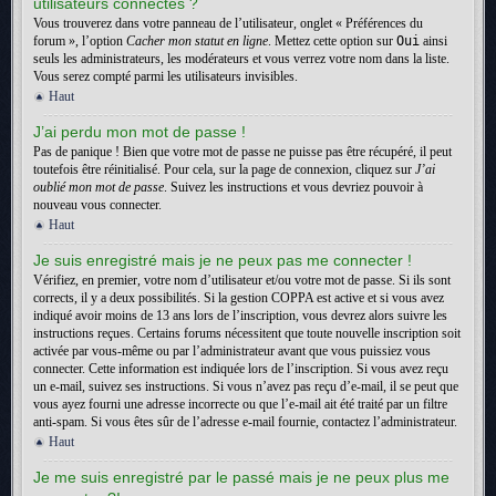
utilisateurs connectés ?
Vous trouverez dans votre panneau de l’utilisateur, onglet « Préférences du
forum », l’option
Cacher mon statut en ligne
. Mettez cette option sur
Oui
ainsi
seuls les administrateurs, les modérateurs et vous verrez votre nom dans la liste.
Vous serez compté parmi les utilisateurs invisibles.
Haut
J’ai perdu mon mot de passe !
Pas de panique ! Bien que votre mot de passe ne puisse pas être récupéré, il peut
toutefois être réinitialisé. Pour cela, sur la page de connexion, cliquez sur
J’ai
oublié mon mot de passe
. Suivez les instructions et vous devriez pouvoir à
nouveau vous connecter.
Haut
Je suis enregistré mais je ne peux pas me connecter !
Vérifiez, en premier, votre nom d’utilisateur et/ou votre mot de passe. Si ils sont
corrects, il y a deux possibilités. Si la gestion COPPA est active et si vous avez
indiqué avoir moins de 13 ans lors de l’inscription, vous devrez alors suivre les
instructions reçues. Certains forums nécessitent que toute nouvelle inscription soit
activée par vous-même ou par l’administrateur avant que vous puissiez vous
connecter. Cette information est indiquée lors de l’inscription. Si vous avez reçu
un e-mail, suivez ses instructions. Si vous n’avez pas reçu d’e-mail, il se peut que
vous ayez fourni une adresse incorrecte ou que l’e-mail ait été traité par un filtre
anti-spam. Si vous êtes sûr de l’adresse e-mail fournie, contactez l’administrateur.
Haut
Je me suis enregistré par le passé mais je ne peux plus me