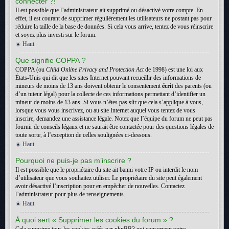
connecter ?!
Il est possible que l’administrateur ait supprimé ou désactivé votre compte. En
effet, il est courant de supprimer régulièrement les utilisateurs ne postant pas pour
réduire la taille de la base de données. Si cela vous arrive, tentez de vous réinscrire
et soyez plus investi sur le forum.
Haut
Que signifie COPPA ?
COPPA (ou
Child Online Privacy and Protection Act
de 1998) est une loi aux
États-Unis qui dit que les sites Internet pouvant recueillir des informations de
mineurs de moins de 13 ans doivent obtenir le consentement
écrit
des parents (ou
d’un tuteur légal) pour la collecte de ces informations permettant d’identifier un
mineur de moins de 13 ans. Si vous n’êtes pas sûr que cela s’applique à vous,
lorsque vous vous inscrivez, ou au site Internet auquel vous tentez de vous
inscrire, demandez une assistance légale. Notez que l’équipe du forum ne peut pas
fournir de conseils légaux et ne saurait être contactée pour des questions légales de
toute sorte, à l’exception de celles soulignées ci-dessous.
Haut
Pourquoi ne puis-je pas m’inscrire ?
Il est possible que le propriétaire du site ait banni votre IP ou interdit le nom
d’utilisateur que vous souhaitez utiliser. Le propriétaire du site peut également
avoir désactivé l’inscription pour en empêcher de nouvelles. Contactez
l’administrateur pour plus de renseignements.
Haut
À quoi sert « Supprimer les cookies du forum » ?