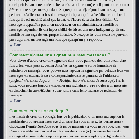
(quelquefois dans une durée limitée après sa publication) en cliquant sur le bouton
éditer
du message correspondant. Si quelqu’un a déjà répondu au message, un
petit texte s’affichera en bas du message indiquant qu’il a été édité, le nombre de
fois qu’il a été modifié ainsi que la date et l’heure de la dernière édition. Ce
message n’apparaîtra pas si un modérateur ou un administrateur modifie le
message, cependant ils ont la possibilité de laisser une note indiquant qu’ils ont
modifié le message de leur propre initiative. Notez que les utilisateurs ne peuvent
pas supprimer un message une fois que quelqu’un y a répondu.
Haut
Comment ajouter une signature à mes messages ?
Vous devez d’abord créer une signature dans votre panneau de l’utilisateur. Une
fois créée, vous pouvez cocher
Attacher sa signature
sur le formulaire de
rédaction de message. Vous pouvez aussi ajouter la signature par défaut à tous vos
messages en activant la case correspondante dans le panneau de l’utilisateur
(onglet
Préférences du forum --> Modifier les préférences de message
). Par la
suite, vous pourrez toujours empêcher une signature d’être ajoutée à un message
en décochant la case
Attacher sa signature
dans le formulaire de rédaction de
message.
Haut
Comment créer un sondage ?
Il est facile de créer un sondage, lors de la publication d’un nouveau sujet ou la
modification du premier message d’un sujet (si vous en avez les permissions),
cliquez sur l’onglet
Sondage
sous la partie message (si vous ne le voyez pas, vous
n’avez probablement pas le droit de créer des sondages). Saisissez le titre du
sondage et au moins deux options possibles, entrez une option par ligne dans le