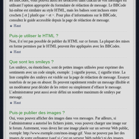
les BBCodes, vous pouvez aussi les désactiver dans chacun de vos messages en
utilisant l’option appropriée du formulaire de rédaction de message. Le BBCode
lui-même est similaire au style HTML, mais les balises sont incluses entre
crochets [ et ] plutôt que < et >. Pour plus d’informations sur le BBCode,
consultez le guide accessible depuis la page de rédaction de message.
Haut
Puis-je utiliser le HTML ?
Non, il n’est pas possible de publier du HTML sur ce forum. La plupart des mises
en forme permises par le HTML peuvent être appliquées avec les BBCodes.
Haut
Que sont les smileys ?
Les smileys, ou émoticônes, sont de petites images utilisées pour exprimer des
sentiments avec un code simple, exemple: :) signifie joyeux, :( signifie triste. La
liste complète des smileys est visible sur la page de rédaction de message. Essayez
toutefois de ne pas en abuser. Ils peuvent rapidement rendre un message illisible et
un modérateur peut décider de les retirer ou simplement d’effacer le message.
L’administrateur peut aussi avoir défini un nombre maximum de smileys par
message.
Haut
Puis-je publier des images ?
Oui, vous pouvez afficher des images dans vos messages. Par ailleurs, si
l’administrateur a autorisé les fichiers joints, vous pouvez charger une image sur
le forum. Autrement, vous devez lier une image placée sur un serveur Web public,
exemple: http://www.exemple.com/mon-image.gif. Vous ne pouvez pas lier des
images de votre ordinateur (sauf si c’est un serveur Web public) ni des images