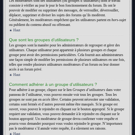
Les modérateurs sont des utilisateurs (ou groupes d’utilisateurs) dont le travail
consiste à vérifier au jour le jour le bon fonctionnement du forum. Ils ont le
pouvoir de modifier ou supprimer des messages, de verrouiller, déverrouiller,
déplacer, supprimer et diviser les sujets des forums qu’ils modèrent.
Généralement, les modérateurs empêchent que les utilisateurs partent en
hors-sujet
ou publient du contenu abusif ou offensant.
Haut
Que sont les groupes d’utilisateurs ?
Les groupes sont la manière pour les administrateurs de regrouper et gérer des
utilisateurs. Chaque utilisateur peut appartenir à plusieurs groupes et chaque
groupe peut avoir des permissions particulières. Cela fournit aux administrateurs
une façon simple de modifier les permissions de plusieurs utilisateurs en une fois,
telles que rendre plusieurs utilisateurs modérateurs d’un forum ou leur donner
accès à un forum privé.
Haut
Comment adhérer à un groupe d’utilisateurs ?
Pour adhérer à un groupe, cliquez sur le lien
Groupes d’utilisateurs
dans votre
panneau de l’utilisateur, vous pouvez ensuite voir tous les groupes. Tous les
groupes ne sont pas en
accès libre
. Certains peuvent nécessiter une validation,
certains sont fermés et d’autres peuvent même être masqués. Si le groupe est
ouvert, vous pouvez le rejoindre en cliquant sur le bouton approprié. Si le groupe
requiert une validation, vous pouvez demander à le rejoindre en cliquant sur le
bouton approprié. Un modérateur de groupe devra confirmer votre requête et
pourra vous demander pourquoi vous voulez rejoindre le groupe. N’importunez
pas le modérateur s’il annule votre requête, il a sûrement ses raisons.
Haut