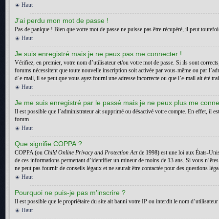
Haut
J’ai perdu mon mot de passe !
Pas de panique ! Bien que votre mot de passe ne puisse pas être récupéré, il peut toutefois
Haut
Je suis enregistré mais je ne peux pas me connecter !
Vérifiez, en premier, votre nom d’utilisateur et/ou votre mot de passe. Si ils sont correct
forums nécessitent que toute nouvelle inscription soit activée par vous-même ou par l’adm
d’e-mail, il se peut que vous ayez fourni une adresse incorrecte ou que l’e-mail ait été trai
Haut
Je me suis enregistré par le passé mais je ne peux plus me conne
Il est possible que l’administrateur ait supprimé ou désactivé votre compte. En effet, il es
forum.
Haut
Que signifie COPPA ?
COPPA (ou
Child Online Privacy and Protection Act
de 1998) est une loi aux États-Unis
de ces informations permettant d’identifier un mineur de moins de 13 ans. Si vous n’êtes
ne peut pas fournir de conseils légaux et ne saurait être contactée pour des questions léga
Haut
Pourquoi ne puis-je pas m’inscrire ?
Il est possible que le propriétaire du site ait banni votre IP ou interdit le nom d’utilisa
Haut