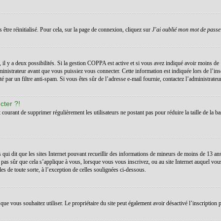
 être réinitialisé. Pour cela, sur la page de connexion, cliquez sur
J’ai oublié mon mot de passe
s, il y a deux possibilités. Si la gestion COPPA est active et si vous avez indiqué avoir moins de 
inistrateur avant que vous puissiez vous connecter. Cette information est indiquée lors de l’ins
té par un filtre anti-spam. Si vous êtes sûr de l’adresse e-mail fournie, contactez l’administrateur
cter ?!
t courant de supprimer régulièrement les utilisateurs ne postant pas pour réduire la taille de la ba
 qui dit que les sites Internet pouvant recueillir des informations de mineurs de moins de 13 a
 pas sûr que cela s’applique à vous, lorsque vous vous inscrivez, ou au site Internet auquel vo
les de toute sorte, à l’exception de celles soulignées ci-dessous.
teur que vous souhaitez utiliser. Le propriétaire du site peut également avoir désactivé l’inscrip