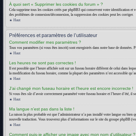
À quoi sert « Supprimer les cookies du forum » ?
Cela supprime tous les cookies créés par phpBB3 qui conservent votre identification et vot
des problèmes de connexion/déconnexion, la suppression des cookies peut les corriger.
Haut
Préférences et paramètres de l’utilisateur
Comment modifier mes paramètres ?
Tous vos paramètres (si vous êtes inscrit) sont enregistrés dans notre base de données. Po
Haut
Les heures ne sont pas correctes !
Il est possible que l’heure affichée soit sur un fuseau horaire différent de celui dans l
la modification du fuseau horaire, comme la plupart des paramètres n’est accessible qu’aux
Haut
J’ai changé mon fuseau horaire et l’heure est encore incorrecte !
Si vous êtes sûr d’avoir correctement paramétré votre fuseau horaire et l’heure d’été, il s
Haut
Ma langue n’est pas dans la liste !
La raison la plus probable est que l’administrateur n’a pas installé votre langue ou bien 
nouvelle traduction. Vous trouverez plus d’informations sur le site du groupe phpBB (voir
Haut
Comment puis-je afficher une image avec mon nom d’utilisateur ?