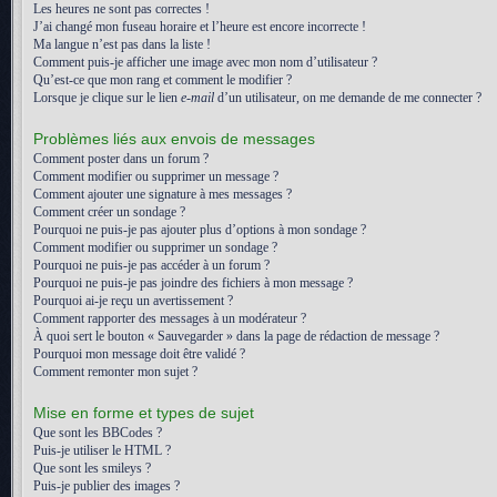
Les heures ne sont pas correctes !
J’ai changé mon fuseau horaire et l’heure est encore incorrecte !
Ma langue n’est pas dans la liste !
Comment puis-je afficher une image avec mon nom d’utilisateur ?
Qu’est-ce que mon rang et comment le modifier ?
Lorsque je clique sur le lien
e-mail
d’un utilisateur, on me demande de me connecter ?
Problèmes liés aux envois de messages
Comment poster dans un forum ?
Comment modifier ou supprimer un message ?
Comment ajouter une signature à mes messages ?
Comment créer un sondage ?
Pourquoi ne puis-je pas ajouter plus d’options à mon sondage ?
Comment modifier ou supprimer un sondage ?
Pourquoi ne puis-je pas accéder à un forum ?
Pourquoi ne puis-je pas joindre des fichiers à mon message ?
Pourquoi ai-je reçu un avertissement ?
Comment rapporter des messages à un modérateur ?
À quoi sert le bouton « Sauvegarder » dans la page de rédaction de message ?
Pourquoi mon message doit être validé ?
Comment remonter mon sujet ?
Mise en forme et types de sujet
Que sont les BBCodes ?
Puis-je utiliser le HTML ?
Que sont les smileys ?
Puis-je publier des images ?