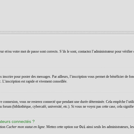
r et/ou votre mot de passe sont corrects. S’ils le sont, contactez l’administrateur pour vérifier 
 inscrire pour poster des messages. Par ailleurs, l’inscription vous permet de bénéficier de fon
 L’inscription est rapide et vivement conseillée.
re connexion, vous ne resterez connecté que pendant une durée déterminée. Cela empêche l’utilis
orum (bibliothèque, cybercafé, université, etc.). Si vous ne voyez pas cette case, cela signifie q
ateurs connectés ?
ption
Cacher mon statut en ligne
. Mettez cette option sur
Oui
ainsi seuls les administrateurs, l