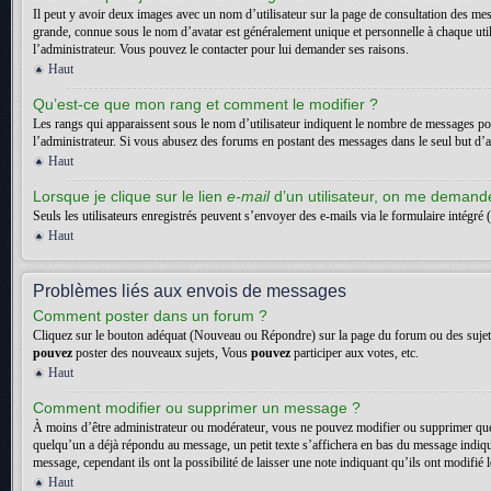
Il peut y avoir deux images avec un nom d’utilisateur sur la page de consultation des me
grande, connue sous le nom d’avatar est généralement unique et personnelle à chaque utilisa
l’administrateur. Vous pouvez le contacter pour lui demander ses raisons.
Haut
Qu’est-ce que mon rang et comment le modifier ?
Les rangs qui apparaissent sous le nom d’utilisateur indiquent le nombre de messages posté
l’administrateur. Si vous abusez des forums en postant des messages dans le seul but d
Haut
Lorsque je clique sur le lien
e-mail
d’un utilisateur, on me deman
Seuls les utilisateurs enregistrés peuvent s’envoyer des e-mails via le formulaire intégré (
Haut
Problèmes liés aux envois de messages
Comment poster dans un forum ?
Cliquez sur le bouton adéquat (Nouveau ou Répondre) sur la page du forum ou des sujets. 
pouvez
poster des nouveaux sujets, Vous
pouvez
participer aux votes, etc.
Haut
Comment modifier ou supprimer un message ?
À moins d’être administrateur ou modérateur, vous ne pouvez modifier ou supprimer que
quelqu’un a déjà répondu au message, un petit texte s’affichera en bas du message indiquan
message, cependant ils ont la possibilité de laisser une note indiquant qu’ils ont modifi
Haut