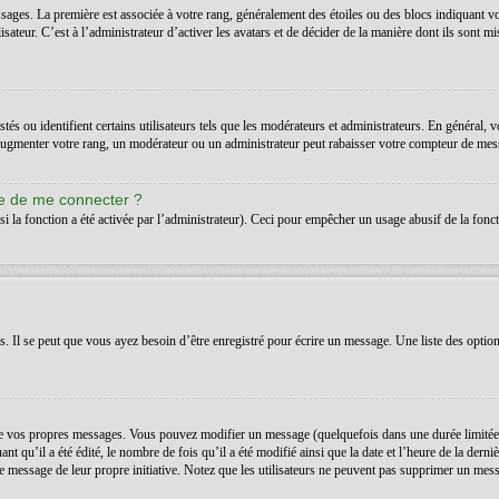
ssages. La première est associée à votre rang, généralement des étoiles ou des blocs indiquant 
teur. C’est à l’administrateur d’activer les avatars et de décider de la manière dont ils sont mis
s ou identifient certains utilisateurs tels que les modérateurs et administrateurs. En général, v
’augmenter votre rang, un modérateur ou un administrateur peut rabaisser votre compteur de mes
de de me connecter ?
si la fonction a été activée par l’administrateur). Ceci pour empêcher un usage abusif de la foncti
Il se peut que vous ayez besoin d’être enregistré pour écrire un message. Une liste des option
 vos propres messages. Vous pouvez modifier un message (quelquefois dans une durée limitée a
t qu’il a été édité, le nombre de fois qu’il a été modifié ainsi que la date et l’heure de la der
é le message de leur propre initiative. Notez que les utilisateurs ne peuvent pas supprimer un m