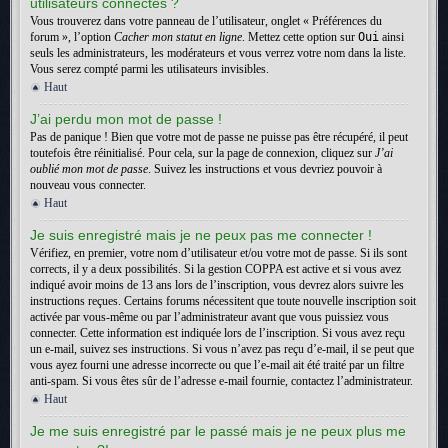
utilisateurs connectés ?
Vous trouverez dans votre panneau de l’utilisateur, onglet « Préférences du
forum », l’option
Cacher mon statut en ligne
. Mettez cette option sur
Oui
ainsi
seuls les administrateurs, les modérateurs et vous verrez votre nom dans la liste.
Vous serez compté parmi les utilisateurs invisibles.
Haut
J’ai perdu mon mot de passe !
Pas de panique ! Bien que votre mot de passe ne puisse pas être récupéré, il peut
toutefois être réinitialisé. Pour cela, sur la page de connexion, cliquez sur
J’ai
oublié mon mot de passe
. Suivez les instructions et vous devriez pouvoir à
nouveau vous connecter.
Haut
Je suis enregistré mais je ne peux pas me connecter !
Vérifiez, en premier, votre nom d’utilisateur et/ou votre mot de passe. Si ils sont
corrects, il y a deux possibilités. Si la gestion COPPA est active et si vous avez
indiqué avoir moins de 13 ans lors de l’inscription, vous devrez alors suivre les
instructions reçues. Certains forums nécessitent que toute nouvelle inscription soit
activée par vous-même ou par l’administrateur avant que vous puissiez vous
connecter. Cette information est indiquée lors de l’inscription. Si vous avez reçu
un e-mail, suivez ses instructions. Si vous n’avez pas reçu d’e-mail, il se peut que
vous ayez fourni une adresse incorrecte ou que l’e-mail ait été traité par un filtre
anti-spam. Si vous êtes sûr de l’adresse e-mail fournie, contactez l’administrateur.
Haut
Je me suis enregistré par le passé mais je ne peux plus me