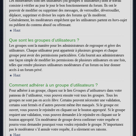
Les modérateurs sont des utilisateurs (ou groupes d’utilisateurs) dont le travail
consiste à vérifier au jour le jour le bon fonctionnement du forum. Ils ont le
pouvoir de modifier ou supprimer des messages, de verrouiller, déverrouiller,
déplacer, supprimer et diviser les sujets des forums qu’ils modèrent.
Généralement, les modérateurs empêchent que les utilisateurs partent en
hors-sujet
ou publient du contenu abusif ou offensant.
Haut
Que sont les groupes d’utilisateurs ?
Les groupes sont la manière pour les administrateurs de regrouper et gérer des
utilisateurs. Chaque utilisateur peut appartenir à plusieurs groupes et chaque
groupe peut avoir des permissions particulières. Cela fournit aux administrateurs
une façon simple de modifier les permissions de plusieurs utilisateurs en une fois,
telles que rendre plusieurs utilisateurs modérateurs d’un forum ou leur donner
accès à un forum privé.
Haut
Comment adhérer à un groupe d’utilisateurs ?
Pour adhérer à un groupe, cliquez sur le lien
Groupes d’utilisateurs
dans votre
panneau de l’utilisateur, vous pouvez ensuite voir tous les groupes. Tous les
groupes ne sont pas en
accès libre
. Certains peuvent nécessiter une validation,
certains sont fermés et d’autres peuvent même être masqués. Si le groupe est
ouvert, vous pouvez le rejoindre en cliquant sur le bouton approprié. Si le groupe
requiert une validation, vous pouvez demander à le rejoindre en cliquant sur le
bouton approprié. Un modérateur de groupe devra confirmer votre requête et
pourra vous demander pourquoi vous voulez rejoindre le groupe. N’importunez
pas le modérateur s’il annule votre requête, il a sûrement ses raisons.
Haut