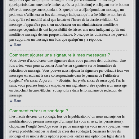
(quelquefois dans une durée limitée après sa publication) en cliquant sur le bouton
éditer
du message correspondant. Si quelqu’un a déjà répondu au message, un
petit texte s’affichera en bas du message indiquant qu’il a été édité, le nombre de
fois qu’il a été modifié ainsi que la date et l’heure de la dernière édition. Ce
message n’apparaîtra pas si un modérateur ou un administrateur modifie le
message, cependant ils ont la possibilité de laisser une note indiquant qu’ils ont
modifié le message de leur propre initiative. Notez que les utilisateurs ne peuvent
pas supprimer un message une fois que quelqu’un y a répondu.
Haut
Comment ajouter une signature à mes messages ?
Vous devez d’abord créer une signature dans votre panneau de l’utilisateur. Une
fois créée, vous pouvez cocher
Attacher sa signature
sur le formulaire de
rédaction de message. Vous pouvez aussi ajouter la signature par défaut à tous vos
messages en activant la case correspondante dans le panneau de l’utilisateur
(onglet
Préférences du forum --> Modifier les préférences de message
). Par la
suite, vous pourrez toujours empêcher une signature d’être ajoutée à un message
en décochant la case
Attacher sa signature
dans le formulaire de rédaction de
message.
Haut
Comment créer un sondage ?
Il est facile de créer un sondage, lors de la publication d’un nouveau sujet ou la
modification du premier message d’un sujet (si vous en avez les permissions),
cliquez sur l’onglet
Sondage
sous la partie message (si vous ne le voyez pas, vous
n’avez probablement pas le droit de créer des sondages). Saisissez le titre du
sondage et au moins deux options possibles, entrez une option par ligne dans le