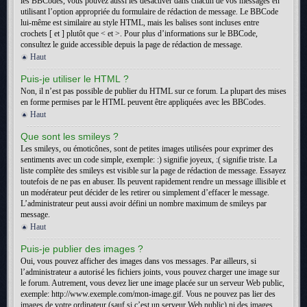
les BBCodes, vous pouvez aussi les désactiver dans chacun de vos messages en
utilisant l’option appropriée du formulaire de rédaction de message. Le BBCode
lui-même est similaire au style HTML, mais les balises sont incluses entre
crochets [ et ] plutôt que < et >. Pour plus d’informations sur le BBCode,
consultez le guide accessible depuis la page de rédaction de message.
Haut
Puis-je utiliser le HTML ?
Non, il n’est pas possible de publier du HTML sur ce forum. La plupart des mises
en forme permises par le HTML peuvent être appliquées avec les BBCodes.
Haut
Que sont les smileys ?
Les smileys, ou émoticônes, sont de petites images utilisées pour exprimer des
sentiments avec un code simple, exemple: :) signifie joyeux, :( signifie triste. La
liste complète des smileys est visible sur la page de rédaction de message. Essayez
toutefois de ne pas en abuser. Ils peuvent rapidement rendre un message illisible et
un modérateur peut décider de les retirer ou simplement d’effacer le message.
L’administrateur peut aussi avoir défini un nombre maximum de smileys par
message.
Haut
Puis-je publier des images ?
Oui, vous pouvez afficher des images dans vos messages. Par ailleurs, si
l’administrateur a autorisé les fichiers joints, vous pouvez charger une image sur
le forum. Autrement, vous devez lier une image placée sur un serveur Web public,
exemple: http://www.exemple.com/mon-image.gif. Vous ne pouvez pas lier des
images de votre ordinateur (sauf si c’est un serveur Web public) ni des images