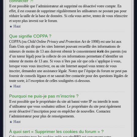
connecter ?!
Il est possible que l’administrateur ait supprimé ou désactivé votre compte. En
effet, il est courant de supprimer régulièrement les utilisateurs ne postant pas pour
réduire la taille de la base de données. Si cela vous arrive, tentez de vous réinscrire
et soyez plus investi sur le forum.
Haut
Que signifie COPPA ?
COPPA (ou
Child Online Privacy and Protection Act
de 1998) est une loi aux
États-Unis qui dit que les sites Internet pouvant recueillir des informations de
mineurs de moins de 13 ans doivent obtenir le consentement
écrit
des parents (ou
d’un tuteur légal) pour la collecte de ces informations permettant d’identifier un
mineur de moins de 13 ans. Si vous n’êtes pas sûr que cela s’applique à vous,
lorsque vous vous inscrivez, ou au site Internet auquel vous tentez de vous
inscrire, demandez une assistance légale. Notez que l’équipe du forum ne peut pas
fournir de conseils légaux et ne saurait être contactée pour des questions légales de
toute sorte, à l’exception de celles soulignées ci-dessous.
Haut
Pourquoi ne puis-je pas m’inscrire ?
Il est possible que le propriétaire du site ait banni votre IP ou interdit le nom
d’utilisateur que vous souhaitez utiliser. Le propriétaire du site peut également
avoir désactivé l’inscription pour en empêcher de nouvelles. Contactez
l’administrateur pour plus de renseignements.
Haut
À quoi sert « Supprimer les cookies du forum » ?