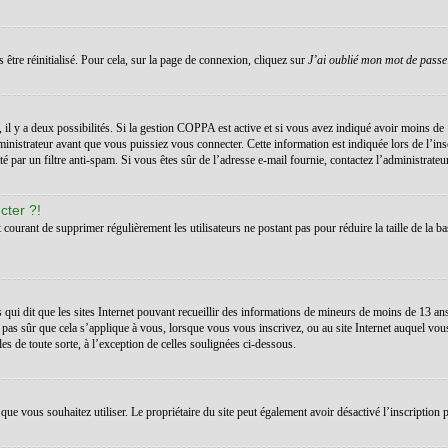
 être réinitialisé. Pour cela, sur la page de connexion, cliquez sur
J’ai oublié mon mot de passe
s, il y a deux possibilités. Si la gestion COPPA est active et si vous avez indiqué avoir moins de 
inistrateur avant que vous puissiez vous connecter. Cette information est indiquée lors de l’ins
té par un filtre anti-spam. Si vous êtes sûr de l’adresse e-mail fournie, contactez l’administrateur
cter ?!
t courant de supprimer régulièrement les utilisateurs ne postant pas pour réduire la taille de la ba
 qui dit que les sites Internet pouvant recueillir des informations de mineurs de moins de 13 a
 pas sûr que cela s’applique à vous, lorsque vous vous inscrivez, ou au site Internet auquel vo
les de toute sorte, à l’exception de celles soulignées ci-dessous.
teur que vous souhaitez utiliser. Le propriétaire du site peut également avoir désactivé l’inscrip