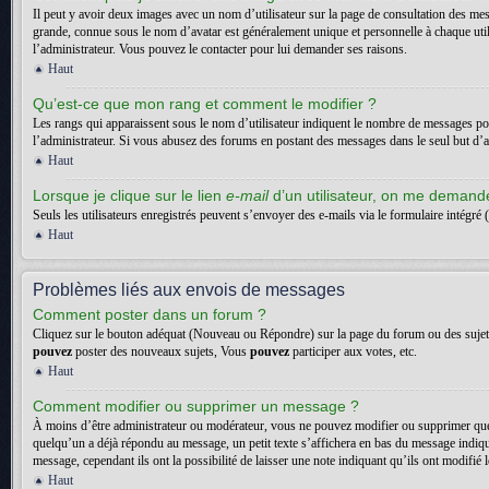
Il peut y avoir deux images avec un nom d’utilisateur sur la page de consultation des me
grande, connue sous le nom d’avatar est généralement unique et personnelle à chaque utilisa
l’administrateur. Vous pouvez le contacter pour lui demander ses raisons.
Haut
Qu’est-ce que mon rang et comment le modifier ?
Les rangs qui apparaissent sous le nom d’utilisateur indiquent le nombre de messages posté
l’administrateur. Si vous abusez des forums en postant des messages dans le seul but d
Haut
Lorsque je clique sur le lien
e-mail
d’un utilisateur, on me deman
Seuls les utilisateurs enregistrés peuvent s’envoyer des e-mails via le formulaire intégré (
Haut
Problèmes liés aux envois de messages
Comment poster dans un forum ?
Cliquez sur le bouton adéquat (Nouveau ou Répondre) sur la page du forum ou des sujets. 
pouvez
poster des nouveaux sujets, Vous
pouvez
participer aux votes, etc.
Haut
Comment modifier ou supprimer un message ?
À moins d’être administrateur ou modérateur, vous ne pouvez modifier ou supprimer que
quelqu’un a déjà répondu au message, un petit texte s’affichera en bas du message indiquan
message, cependant ils ont la possibilité de laisser une note indiquant qu’ils ont modifi
Haut