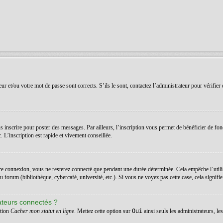
r et/ou votre mot de passe sont corrects. S’ils le sont, contactez l’administrateur pour vérifier 
 inscrire pour poster des messages. Par ailleurs, l’inscription vous permet de bénéficier de fon
 L’inscription est rapide et vivement conseillée.
re connexion, vous ne resterez connecté que pendant une durée déterminée. Cela empêche l’utilis
orum (bibliothèque, cybercafé, université, etc.). Si vous ne voyez pas cette case, cela signifie q
ateurs connectés ?
ption
Cacher mon statut en ligne
. Mettez cette option sur
Oui
ainsi seuls les administrateurs, l