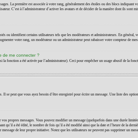
ssages. La première est associée à votre rang, généralement des étoiles ou des blocs indiquant 
teur. C’est à l’administrateur d’activer les avatars et de décider de la manière dont ils sont mis
s ou identifient certains utilisateurs tels que les modérateurs et administrateurs. En général, v
’augmenter votre rang, un modérateur ou un administrateur peut rabaisser votre compteur de mes
de de me connecter ?
si la fonction a été activée par l’administrateur). Ceci pour empêcher un usage abusif de la foncti
Il se peut que vous ayez besoin d’être enregistré pour écrire un message. Une liste des option
 vos propres messages. Vous pouvez modifier un message (quelquefois dans une durée limitée a
t qu’il a été édité, le nombre de fois qu’il a été modifié ainsi que la date et l’heure de la der
é le message de leur propre initiative. Notez que les utilisateurs ne peuvent pas supprimer un m