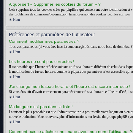
À quoi sert « Supprimer les cookies du forum » ?
Cela supprime tous les cookies créés par phpBB3 qui conservent votre identification et vot
des problèmes de connexion/déconnexion, la suppression des cookies peut les corriger.
Haut
Préférences et paramètres de l’utilisateur
Comment modifier mes paramètres ?
Tous vos paramètres (si vous êtes inscrit) sont enregistrés dans notre base de données. Po
Haut
Les heures ne sont pas correctes !
Il est possible que l’heure affichée soit sur un fuseau horaire différent de celui dans l
la modification du fuseau horaire, comme la plupart des paramètres n’est accessible qu’aux
Haut
J’ai changé mon fuseau horaire et l’heure est encore incorrecte !
Si vous êtes sûr d’avoir correctement paramétré votre fuseau horaire et l’heure d’été, il s
Haut
Ma langue n’est pas dans la liste !
La raison la plus probable est que l’administrateur n’a pas installé votre langue ou bien 
nouvelle traduction. Vous trouverez plus d’informations sur le site du groupe phpBB (voir
Haut
Comment puis-je afficher une image avec mon nom d’utilisateur ?