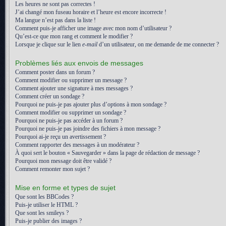
Les heures ne sont pas correctes !
J’ai changé mon fuseau horaire et l’heure est encore incorrecte !
Ma langue n’est pas dans la liste !
Comment puis-je afficher une image avec mon nom d’utilisateur ?
Qu’est-ce que mon rang et comment le modifier ?
Lorsque je clique sur le lien
e-mail
d’un utilisateur, on me demande de me connecter ?
Problèmes liés aux envois de messages
Comment poster dans un forum ?
Comment modifier ou supprimer un message ?
Comment ajouter une signature à mes messages ?
Comment créer un sondage ?
Pourquoi ne puis-je pas ajouter plus d’options à mon sondage ?
Comment modifier ou supprimer un sondage ?
Pourquoi ne puis-je pas accéder à un forum ?
Pourquoi ne puis-je pas joindre des fichiers à mon message ?
Pourquoi ai-je reçu un avertissement ?
Comment rapporter des messages à un modérateur ?
À quoi sert le bouton « Sauvegarder » dans la page de rédaction de message ?
Pourquoi mon message doit être validé ?
Comment remonter mon sujet ?
Mise en forme et types de sujet
Que sont les BBCodes ?
Puis-je utiliser le HTML ?
Que sont les smileys ?
Puis-je publier des images ?