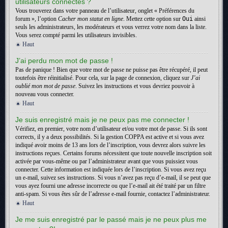
utilisateurs connectés ?
Vous trouverez dans votre panneau de l’utilisateur, onglet « Préférences du
forum », l’option
Cacher mon statut en ligne
. Mettez cette option sur
Oui
ainsi
seuls les administrateurs, les modérateurs et vous verrez votre nom dans la liste.
Vous serez compté parmi les utilisateurs invisibles.
Haut
J’ai perdu mon mot de passe !
Pas de panique ! Bien que votre mot de passe ne puisse pas être récupéré, il peut
toutefois être réinitialisé. Pour cela, sur la page de connexion, cliquez sur
J’ai
oublié mon mot de passe
. Suivez les instructions et vous devriez pouvoir à
nouveau vous connecter.
Haut
Je suis enregistré mais je ne peux pas me connecter !
Vérifiez, en premier, votre nom d’utilisateur et/ou votre mot de passe. Si ils sont
corrects, il y a deux possibilités. Si la gestion COPPA est active et si vous avez
indiqué avoir moins de 13 ans lors de l’inscription, vous devrez alors suivre les
instructions reçues. Certains forums nécessitent que toute nouvelle inscription soit
activée par vous-même ou par l’administrateur avant que vous puissiez vous
connecter. Cette information est indiquée lors de l’inscription. Si vous avez reçu
un e-mail, suivez ses instructions. Si vous n’avez pas reçu d’e-mail, il se peut que
vous ayez fourni une adresse incorrecte ou que l’e-mail ait été traité par un filtre
anti-spam. Si vous êtes sûr de l’adresse e-mail fournie, contactez l’administrateur.
Haut
Je me suis enregistré par le passé mais je ne peux plus me