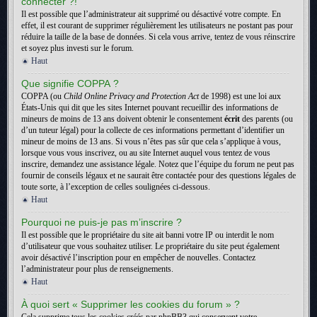
connecter ?!
Il est possible que l’administrateur ait supprimé ou désactivé votre compte. En
effet, il est courant de supprimer régulièrement les utilisateurs ne postant pas pour
réduire la taille de la base de données. Si cela vous arrive, tentez de vous réinscrire
et soyez plus investi sur le forum.
Haut
Que signifie COPPA ?
COPPA (ou
Child Online Privacy and Protection Act
de 1998) est une loi aux
États-Unis qui dit que les sites Internet pouvant recueillir des informations de
mineurs de moins de 13 ans doivent obtenir le consentement
écrit
des parents (ou
d’un tuteur légal) pour la collecte de ces informations permettant d’identifier un
mineur de moins de 13 ans. Si vous n’êtes pas sûr que cela s’applique à vous,
lorsque vous vous inscrivez, ou au site Internet auquel vous tentez de vous
inscrire, demandez une assistance légale. Notez que l’équipe du forum ne peut pas
fournir de conseils légaux et ne saurait être contactée pour des questions légales de
toute sorte, à l’exception de celles soulignées ci-dessous.
Haut
Pourquoi ne puis-je pas m’inscrire ?
Il est possible que le propriétaire du site ait banni votre IP ou interdit le nom
d’utilisateur que vous souhaitez utiliser. Le propriétaire du site peut également
avoir désactivé l’inscription pour en empêcher de nouvelles. Contactez
l’administrateur pour plus de renseignements.
Haut
À quoi sert « Supprimer les cookies du forum » ?