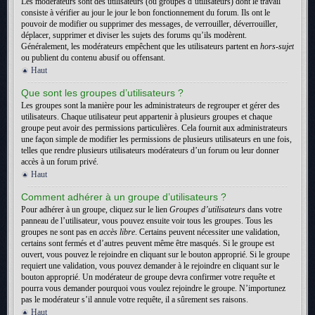
Les modérateurs sont des utilisateurs (ou groupes d’utilisateurs) dont le travail
consiste à vérifier au jour le jour le bon fonctionnement du forum. Ils ont le
pouvoir de modifier ou supprimer des messages, de verrouiller, déverrouiller,
déplacer, supprimer et diviser les sujets des forums qu’ils modèrent.
Généralement, les modérateurs empêchent que les utilisateurs partent en
hors-sujet
ou publient du contenu abusif ou offensant.
Haut
Que sont les groupes d’utilisateurs ?
Les groupes sont la manière pour les administrateurs de regrouper et gérer des
utilisateurs. Chaque utilisateur peut appartenir à plusieurs groupes et chaque
groupe peut avoir des permissions particulières. Cela fournit aux administrateurs
une façon simple de modifier les permissions de plusieurs utilisateurs en une fois,
telles que rendre plusieurs utilisateurs modérateurs d’un forum ou leur donner
accès à un forum privé.
Haut
Comment adhérer à un groupe d’utilisateurs ?
Pour adhérer à un groupe, cliquez sur le lien
Groupes d’utilisateurs
dans votre
panneau de l’utilisateur, vous pouvez ensuite voir tous les groupes. Tous les
groupes ne sont pas en
accès libre
. Certains peuvent nécessiter une validation,
certains sont fermés et d’autres peuvent même être masqués. Si le groupe est
ouvert, vous pouvez le rejoindre en cliquant sur le bouton approprié. Si le groupe
requiert une validation, vous pouvez demander à le rejoindre en cliquant sur le
bouton approprié. Un modérateur de groupe devra confirmer votre requête et
pourra vous demander pourquoi vous voulez rejoindre le groupe. N’importunez
pas le modérateur s’il annule votre requête, il a sûrement ses raisons.
Haut