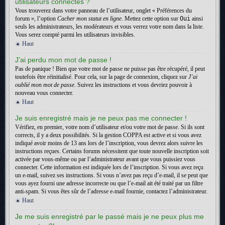
utilisateurs connectés ?
Vous trouverez dans votre panneau de l’utilisateur, onglet « Préférences du
forum », l’option
Cacher mon statut en ligne
. Mettez cette option sur
Oui
ainsi
seuls les administrateurs, les modérateurs et vous verrez votre nom dans la liste.
Vous serez compté parmi les utilisateurs invisibles.
Haut
J’ai perdu mon mot de passe !
Pas de panique ! Bien que votre mot de passe ne puisse pas être récupéré, il peut
toutefois être réinitialisé. Pour cela, sur la page de connexion, cliquez sur
J’ai
oublié mon mot de passe
. Suivez les instructions et vous devriez pouvoir à
nouveau vous connecter.
Haut
Je suis enregistré mais je ne peux pas me connecter !
Vérifiez, en premier, votre nom d’utilisateur et/ou votre mot de passe. Si ils sont
corrects, il y a deux possibilités. Si la gestion COPPA est active et si vous avez
indiqué avoir moins de 13 ans lors de l’inscription, vous devrez alors suivre les
instructions reçues. Certains forums nécessitent que toute nouvelle inscription soit
activée par vous-même ou par l’administrateur avant que vous puissiez vous
connecter. Cette information est indiquée lors de l’inscription. Si vous avez reçu
un e-mail, suivez ses instructions. Si vous n’avez pas reçu d’e-mail, il se peut que
vous ayez fourni une adresse incorrecte ou que l’e-mail ait été traité par un filtre
anti-spam. Si vous êtes sûr de l’adresse e-mail fournie, contactez l’administrateur.
Haut
Je me suis enregistré par le passé mais je ne peux plus me