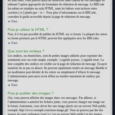
les BBCodes, vous pouvez aussi les désactiver dans chacun de vos messages en
utilisant l’option appropriée du formulaire de rédaction de message. Le BBCode
lui-même est similaire au style HTML, mais les balises sont incluses entre
crochets [ et ] plutôt que < et >. Pour plus d’informations sur le BBCode,
consultez le guide accessible depuis la page de rédaction de message.
Haut
Puis-je utiliser le HTML ?
Non, il n’est pas possible de publier du HTML sur ce forum. La plupart des mises
en forme permises par le HTML peuvent être appliquées avec les BBCodes.
Haut
Que sont les smileys ?
Les smileys, ou émoticônes, sont de petites images utilisées pour exprimer des
sentiments avec un code simple, exemple: :) signifie joyeux, :( signifie triste. La
liste complète des smileys est visible sur la page de rédaction de message. Essayez
toutefois de ne pas en abuser. Ils peuvent rapidement rendre un message illisible et
un modérateur peut décider de les retirer ou simplement d’effacer le message.
L’administrateur peut aussi avoir défini un nombre maximum de smileys par
message.
Haut
Puis-je publier des images ?
Oui, vous pouvez afficher des images dans vos messages. Par ailleurs, si
l’administrateur a autorisé les fichiers joints, vous pouvez charger une image sur
le forum. Autrement, vous devez lier une image placée sur un serveur Web public,
exemple: http://www.exemple.com/mon-image.gif. Vous ne pouvez pas lier des
images de votre ordinateur (sauf si c’est un serveur Web public) ni des images