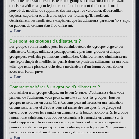
Les modérateurs sont des utilisateurs (ou groupes d’utilisateurs) dont le travail
consiste à vérifier au jour le jour le bon fonctionnement du forum. Ils ont le
pouvoir de modifier ou supprimer des messages, de verrouiller, déverrouiller,
déplacer, supprimer et diviser les sujets des forums qu’ils modèrent.
Généralement, les modérateurs empêchent que les utilisateurs partent en
hors-sujet
ou publient du contenu abusif ou offensant.
Haut
Que sont les groupes d’utilisateurs ?
Les groupes sont la manière pour les administrateurs de regrouper et gérer des
utilisateurs. Chaque utilisateur peut appartenir à plusieurs groupes et chaque
groupe peut avoir des permissions particulières. Cela fournit aux administrateurs
une façon simple de modifier les permissions de plusieurs utilisateurs en une fois,
telles que rendre plusieurs utilisateurs modérateurs d’un forum ou leur donner
accès à un forum privé.
Haut
Comment adhérer à un groupe d’utilisateurs ?
Pour adhérer à un groupe, cliquez sur le lien
Groupes d’utilisateurs
dans votre
panneau de l’utilisateur, vous pouvez ensuite voir tous les groupes. Tous les
groupes ne sont pas en
accès libre
. Certains peuvent nécessiter une validation,
certains sont fermés et d’autres peuvent même être masqués. Si le groupe est
ouvert, vous pouvez le rejoindre en cliquant sur le bouton approprié. Si le groupe
requiert une validation, vous pouvez demander à le rejoindre en cliquant sur le
bouton approprié. Un modérateur de groupe devra confirmer votre requête et
pourra vous demander pourquoi vous voulez rejoindre le groupe. N’importunez
pas le modérateur s’il annule votre requête, il a sûrement ses raisons.
Haut