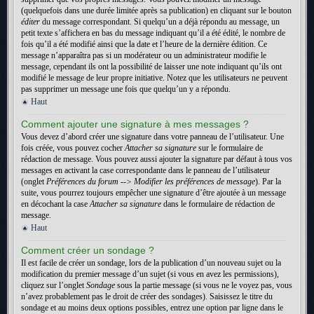
(quelquefois dans une durée limitée après sa publication) en cliquant sur le bouton
éditer
du message correspondant. Si quelqu’un a déjà répondu au message, un
petit texte s’affichera en bas du message indiquant qu’il a été édité, le nombre de
fois qu’il a été modifié ainsi que la date et l’heure de la dernière édition. Ce
message n’apparaîtra pas si un modérateur ou un administrateur modifie le
message, cependant ils ont la possibilité de laisser une note indiquant qu’ils ont
modifié le message de leur propre initiative. Notez que les utilisateurs ne peuvent
pas supprimer un message une fois que quelqu’un y a répondu.
Haut
Comment ajouter une signature à mes messages ?
Vous devez d’abord créer une signature dans votre panneau de l’utilisateur. Une
fois créée, vous pouvez cocher
Attacher sa signature
sur le formulaire de
rédaction de message. Vous pouvez aussi ajouter la signature par défaut à tous vos
messages en activant la case correspondante dans le panneau de l’utilisateur
(onglet
Préférences du forum --> Modifier les préférences de message
). Par la
suite, vous pourrez toujours empêcher une signature d’être ajoutée à un message
en décochant la case
Attacher sa signature
dans le formulaire de rédaction de
message.
Haut
Comment créer un sondage ?
Il est facile de créer un sondage, lors de la publication d’un nouveau sujet ou la
modification du premier message d’un sujet (si vous en avez les permissions),
cliquez sur l’onglet
Sondage
sous la partie message (si vous ne le voyez pas, vous
n’avez probablement pas le droit de créer des sondages). Saisissez le titre du
sondage et au moins deux options possibles, entrez une option par ligne dans le