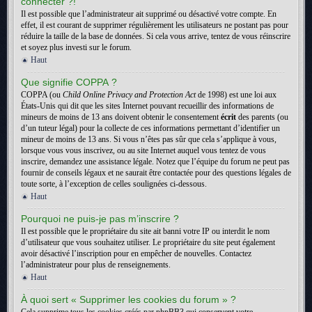
connecter ?!
Il est possible que l’administrateur ait supprimé ou désactivé votre compte. En
effet, il est courant de supprimer régulièrement les utilisateurs ne postant pas pour
réduire la taille de la base de données. Si cela vous arrive, tentez de vous réinscrire
et soyez plus investi sur le forum.
Haut
Que signifie COPPA ?
COPPA (ou
Child Online Privacy and Protection Act
de 1998) est une loi aux
États-Unis qui dit que les sites Internet pouvant recueillir des informations de
mineurs de moins de 13 ans doivent obtenir le consentement
écrit
des parents (ou
d’un tuteur légal) pour la collecte de ces informations permettant d’identifier un
mineur de moins de 13 ans. Si vous n’êtes pas sûr que cela s’applique à vous,
lorsque vous vous inscrivez, ou au site Internet auquel vous tentez de vous
inscrire, demandez une assistance légale. Notez que l’équipe du forum ne peut pas
fournir de conseils légaux et ne saurait être contactée pour des questions légales de
toute sorte, à l’exception de celles soulignées ci-dessous.
Haut
Pourquoi ne puis-je pas m’inscrire ?
Il est possible que le propriétaire du site ait banni votre IP ou interdit le nom
d’utilisateur que vous souhaitez utiliser. Le propriétaire du site peut également
avoir désactivé l’inscription pour en empêcher de nouvelles. Contactez
l’administrateur pour plus de renseignements.
Haut
À quoi sert « Supprimer les cookies du forum » ?