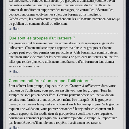
Les modérateurs sont des utilisateurs (ou groupes d’utilisateurs) dont le travail
consiste à vérifier au jour le jour le bon fonctionnement du forum. Ils ont le
pouvoir de modifier ou supprimer des messages, de verrouiller, déverrouiller,
déplacer, supprimer et diviser les sujets des forums qu’ils modèrent.
Généralement, les modérateurs empêchent que les utilisateurs partent en
hors-sujet
ou publient du contenu abusif ou offensant.
Haut
Que sont les groupes d’utilisateurs ?
Les groupes sont la manière pour les administrateurs de regrouper et gérer des
utilisateurs. Chaque utilisateur peut appartenir à plusieurs groupes et chaque
groupe peut avoir des permissions particulières. Cela fournit aux administrateurs
une façon simple de modifier les permissions de plusieurs utilisateurs en une fois,
telles que rendre plusieurs utilisateurs modérateurs d’un forum ou leur donner
accès à un forum privé.
Haut
Comment adhérer à un groupe d’utilisateurs ?
Pour adhérer à un groupe, cliquez sur le lien
Groupes d’utilisateurs
dans votre
panneau de l’utilisateur, vous pouvez ensuite voir tous les groupes. Tous les
groupes ne sont pas en
accès libre
. Certains peuvent nécessiter une validation,
certains sont fermés et d’autres peuvent même être masqués. Si le groupe est
ouvert, vous pouvez le rejoindre en cliquant sur le bouton approprié. Si le groupe
requiert une validation, vous pouvez demander à le rejoindre en cliquant sur le
bouton approprié. Un modérateur de groupe devra confirmer votre requête et
pourra vous demander pourquoi vous voulez rejoindre le groupe. N’importunez
pas le modérateur s’il annule votre requête, il a sûrement ses raisons.
Haut