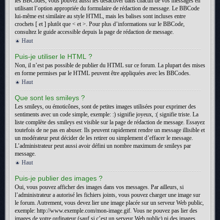
les BBCodes, vous pouvez aussi les désactiver dans chacun de vos messages en
utilisant l’option appropriée du formulaire de rédaction de message. Le BBCode
lui-même est similaire au style HTML, mais les balises sont incluses entre
crochets [ et ] plutôt que < et >. Pour plus d’informations sur le BBCode,
consultez le guide accessible depuis la page de rédaction de message.
Haut
Puis-je utiliser le HTML ?
Non, il n’est pas possible de publier du HTML sur ce forum. La plupart des mises
en forme permises par le HTML peuvent être appliquées avec les BBCodes.
Haut
Que sont les smileys ?
Les smileys, ou émoticônes, sont de petites images utilisées pour exprimer des
sentiments avec un code simple, exemple: :) signifie joyeux, :( signifie triste. La
liste complète des smileys est visible sur la page de rédaction de message. Essayez
toutefois de ne pas en abuser. Ils peuvent rapidement rendre un message illisible et
un modérateur peut décider de les retirer ou simplement d’effacer le message.
L’administrateur peut aussi avoir défini un nombre maximum de smileys par
message.
Haut
Puis-je publier des images ?
Oui, vous pouvez afficher des images dans vos messages. Par ailleurs, si
l’administrateur a autorisé les fichiers joints, vous pouvez charger une image sur
le forum. Autrement, vous devez lier une image placée sur un serveur Web public,
exemple: http://www.exemple.com/mon-image.gif. Vous ne pouvez pas lier des
images de votre ordinateur (sauf si c’est un serveur Web public) ni des images