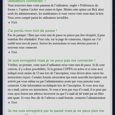
utilisateurs connectés ?
Vous trouverez dans votre panneau de l’utilisateur, onglet « Préférences du
forum », l’option
Cacher mon statut en ligne
. Mettez cette option sur
Oui
ainsi
seuls les administrateurs, les modérateurs et vous verrez votre nom dans la liste.
Vous serez compté parmi les utilisateurs invisibles.
Haut
J’ai perdu mon mot de passe !
Pas de panique ! Bien que votre mot de passe ne puisse pas être récupéré, il peut
toutefois être réinitialisé. Pour cela, sur la page de connexion, cliquez sur
J’ai
oublié mon mot de passe
. Suivez les instructions et vous devriez pouvoir à
nouveau vous connecter.
Haut
Je suis enregistré mais je ne peux pas me connecter !
Vérifiez, en premier, votre nom d’utilisateur et/ou votre mot de passe. Si ils sont
corrects, il y a deux possibilités. Si la gestion COPPA est active et si vous avez
indiqué avoir moins de 13 ans lors de l’inscription, vous devrez alors suivre les
instructions reçues. Certains forums nécessitent que toute nouvelle inscription soit
activée par vous-même ou par l’administrateur avant que vous puissiez vous
connecter. Cette information est indiquée lors de l’inscription. Si vous avez reçu
un e-mail, suivez ses instructions. Si vous n’avez pas reçu d’e-mail, il se peut que
vous ayez fourni une adresse incorrecte ou que l’e-mail ait été traité par un filtre
anti-spam. Si vous êtes sûr de l’adresse e-mail fournie, contactez l’administrateur.
Haut
Je me suis enregistré par le passé mais je ne peux plus me