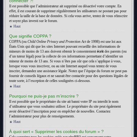
connecter ?!
Il est possible que l’administrateur ait supprimé ou désactivé votre compte. En
effet, il est courant de supprimer régulièrement les utilisateurs ne postant pas pour
réduire la taille de la base de données. Si cela vous arrive, tentez de vous réinscrire
et soyez plus investi sur le forum.
Haut
Que signifie COPPA ?
COPPA (ou
Child Online Privacy and Protection Act
de 1998) est une loi aux
États-Unis qui dit que les sites Internet pouvant recueillir des informations de
mineurs de moins de 13 ans doivent obtenir le consentement
écrit
des parents (ou
d’un tuteur légal) pour la collecte de ces informations permettant d’identifier un
mineur de moins de 13 ans. Si vous n’êtes pas sûr que cela s’applique à vous,
lorsque vous vous inscrivez, ou au site Internet auquel vous tentez de vous
inscrire, demandez une assistance légale. Notez que l’équipe du forum ne peut pas
fournir de conseils légaux et ne saurait être contactée pour des questions légales de
toute sorte, à l’exception de celles soulignées ci-dessous.
Haut
Pourquoi ne puis-je pas m’inscrire ?
Il est possible que le propriétaire du site ait banni votre IP ou interdit le nom
d’utilisateur que vous souhaitez utiliser. Le propriétaire du site peut également
avoir désactivé l’inscription pour en empêcher de nouvelles. Contactez
l’administrateur pour plus de renseignements.
Haut
À quoi sert « Supprimer les cookies du forum » ?