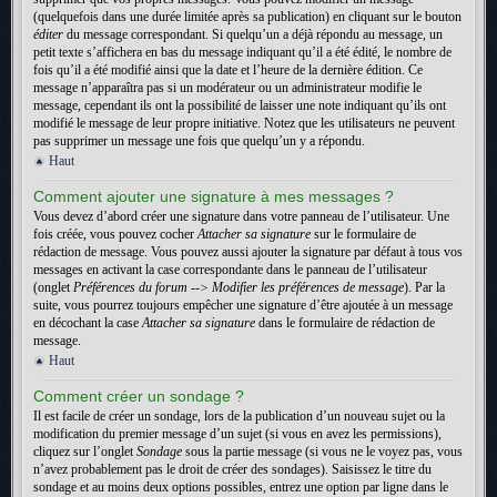
(quelquefois dans une durée limitée après sa publication) en cliquant sur le bouton
éditer
du message correspondant. Si quelqu’un a déjà répondu au message, un
petit texte s’affichera en bas du message indiquant qu’il a été édité, le nombre de
fois qu’il a été modifié ainsi que la date et l’heure de la dernière édition. Ce
message n’apparaîtra pas si un modérateur ou un administrateur modifie le
message, cependant ils ont la possibilité de laisser une note indiquant qu’ils ont
modifié le message de leur propre initiative. Notez que les utilisateurs ne peuvent
pas supprimer un message une fois que quelqu’un y a répondu.
Haut
Comment ajouter une signature à mes messages ?
Vous devez d’abord créer une signature dans votre panneau de l’utilisateur. Une
fois créée, vous pouvez cocher
Attacher sa signature
sur le formulaire de
rédaction de message. Vous pouvez aussi ajouter la signature par défaut à tous vos
messages en activant la case correspondante dans le panneau de l’utilisateur
(onglet
Préférences du forum --> Modifier les préférences de message
). Par la
suite, vous pourrez toujours empêcher une signature d’être ajoutée à un message
en décochant la case
Attacher sa signature
dans le formulaire de rédaction de
message.
Haut
Comment créer un sondage ?
Il est facile de créer un sondage, lors de la publication d’un nouveau sujet ou la
modification du premier message d’un sujet (si vous en avez les permissions),
cliquez sur l’onglet
Sondage
sous la partie message (si vous ne le voyez pas, vous
n’avez probablement pas le droit de créer des sondages). Saisissez le titre du
sondage et au moins deux options possibles, entrez une option par ligne dans le