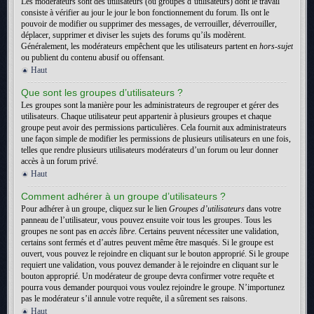
Les modérateurs sont des utilisateurs (ou groupes d’utilisateurs) dont le travail
consiste à vérifier au jour le jour le bon fonctionnement du forum. Ils ont le
pouvoir de modifier ou supprimer des messages, de verrouiller, déverrouiller,
déplacer, supprimer et diviser les sujets des forums qu’ils modèrent.
Généralement, les modérateurs empêchent que les utilisateurs partent en
hors-sujet
ou publient du contenu abusif ou offensant.
Haut
Que sont les groupes d’utilisateurs ?
Les groupes sont la manière pour les administrateurs de regrouper et gérer des
utilisateurs. Chaque utilisateur peut appartenir à plusieurs groupes et chaque
groupe peut avoir des permissions particulières. Cela fournit aux administrateurs
une façon simple de modifier les permissions de plusieurs utilisateurs en une fois,
telles que rendre plusieurs utilisateurs modérateurs d’un forum ou leur donner
accès à un forum privé.
Haut
Comment adhérer à un groupe d’utilisateurs ?
Pour adhérer à un groupe, cliquez sur le lien
Groupes d’utilisateurs
dans votre
panneau de l’utilisateur, vous pouvez ensuite voir tous les groupes. Tous les
groupes ne sont pas en
accès libre
. Certains peuvent nécessiter une validation,
certains sont fermés et d’autres peuvent même être masqués. Si le groupe est
ouvert, vous pouvez le rejoindre en cliquant sur le bouton approprié. Si le groupe
requiert une validation, vous pouvez demander à le rejoindre en cliquant sur le
bouton approprié. Un modérateur de groupe devra confirmer votre requête et
pourra vous demander pourquoi vous voulez rejoindre le groupe. N’importunez
pas le modérateur s’il annule votre requête, il a sûrement ses raisons.
Haut