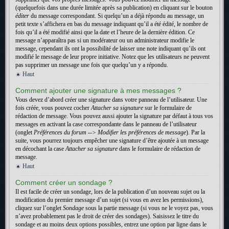
(quelquefois dans une durée limitée après sa publication) en cliquant sur le bouton
éditer
du message correspondant. Si quelqu’un a déjà répondu au message, un
petit texte s’affichera en bas du message indiquant qu’il a été édité, le nombre de
fois qu’il a été modifié ainsi que la date et l’heure de la dernière édition. Ce
message n’apparaîtra pas si un modérateur ou un administrateur modifie le
message, cependant ils ont la possibilité de laisser une note indiquant qu’ils ont
modifié le message de leur propre initiative. Notez que les utilisateurs ne peuvent
pas supprimer un message une fois que quelqu’un y a répondu.
Haut
Comment ajouter une signature à mes messages ?
Vous devez d’abord créer une signature dans votre panneau de l’utilisateur. Une
fois créée, vous pouvez cocher
Attacher sa signature
sur le formulaire de
rédaction de message. Vous pouvez aussi ajouter la signature par défaut à tous vos
messages en activant la case correspondante dans le panneau de l’utilisateur
(onglet
Préférences du forum --> Modifier les préférences de message
). Par la
suite, vous pourrez toujours empêcher une signature d’être ajoutée à un message
en décochant la case
Attacher sa signature
dans le formulaire de rédaction de
message.
Haut
Comment créer un sondage ?
Il est facile de créer un sondage, lors de la publication d’un nouveau sujet ou la
modification du premier message d’un sujet (si vous en avez les permissions),
cliquez sur l’onglet
Sondage
sous la partie message (si vous ne le voyez pas, vous
n’avez probablement pas le droit de créer des sondages). Saisissez le titre du
sondage et au moins deux options possibles, entrez une option par ligne dans le