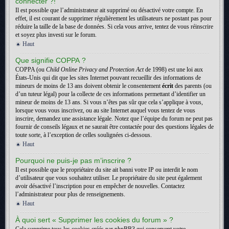
connecter ?!
Il est possible que l’administrateur ait supprimé ou désactivé votre compte. En
effet, il est courant de supprimer régulièrement les utilisateurs ne postant pas pour
réduire la taille de la base de données. Si cela vous arrive, tentez de vous réinscrire
et soyez plus investi sur le forum.
Haut
Que signifie COPPA ?
COPPA (ou
Child Online Privacy and Protection Act
de 1998) est une loi aux
États-Unis qui dit que les sites Internet pouvant recueillir des informations de
mineurs de moins de 13 ans doivent obtenir le consentement
écrit
des parents (ou
d’un tuteur légal) pour la collecte de ces informations permettant d’identifier un
mineur de moins de 13 ans. Si vous n’êtes pas sûr que cela s’applique à vous,
lorsque vous vous inscrivez, ou au site Internet auquel vous tentez de vous
inscrire, demandez une assistance légale. Notez que l’équipe du forum ne peut pas
fournir de conseils légaux et ne saurait être contactée pour des questions légales de
toute sorte, à l’exception de celles soulignées ci-dessous.
Haut
Pourquoi ne puis-je pas m’inscrire ?
Il est possible que le propriétaire du site ait banni votre IP ou interdit le nom
d’utilisateur que vous souhaitez utiliser. Le propriétaire du site peut également
avoir désactivé l’inscription pour en empêcher de nouvelles. Contactez
l’administrateur pour plus de renseignements.
Haut
À quoi sert « Supprimer les cookies du forum » ?