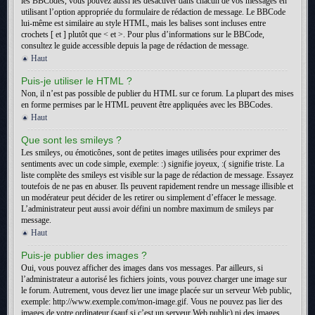
les BBCodes, vous pouvez aussi les désactiver dans chacun de vos messages en
utilisant l’option appropriée du formulaire de rédaction de message. Le BBCode
lui-même est similaire au style HTML, mais les balises sont incluses entre
crochets [ et ] plutôt que < et >. Pour plus d’informations sur le BBCode,
consultez le guide accessible depuis la page de rédaction de message.
Haut
Puis-je utiliser le HTML ?
Non, il n’est pas possible de publier du HTML sur ce forum. La plupart des mises
en forme permises par le HTML peuvent être appliquées avec les BBCodes.
Haut
Que sont les smileys ?
Les smileys, ou émoticônes, sont de petites images utilisées pour exprimer des
sentiments avec un code simple, exemple: :) signifie joyeux, :( signifie triste. La
liste complète des smileys est visible sur la page de rédaction de message. Essayez
toutefois de ne pas en abuser. Ils peuvent rapidement rendre un message illisible et
un modérateur peut décider de les retirer ou simplement d’effacer le message.
L’administrateur peut aussi avoir défini un nombre maximum de smileys par
message.
Haut
Puis-je publier des images ?
Oui, vous pouvez afficher des images dans vos messages. Par ailleurs, si
l’administrateur a autorisé les fichiers joints, vous pouvez charger une image sur
le forum. Autrement, vous devez lier une image placée sur un serveur Web public,
exemple: http://www.exemple.com/mon-image.gif. Vous ne pouvez pas lier des
images de votre ordinateur (sauf si c’est un serveur Web public) ni des images