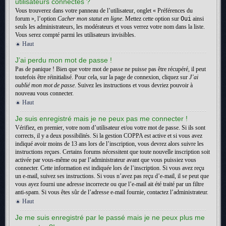
utilisateurs connectés ?
Vous trouverez dans votre panneau de l’utilisateur, onglet « Préférences du
forum », l’option
Cacher mon statut en ligne
. Mettez cette option sur
Oui
ainsi
seuls les administrateurs, les modérateurs et vous verrez votre nom dans la liste.
Vous serez compté parmi les utilisateurs invisibles.
Haut
J’ai perdu mon mot de passe !
Pas de panique ! Bien que votre mot de passe ne puisse pas être récupéré, il peut
toutefois être réinitialisé. Pour cela, sur la page de connexion, cliquez sur
J’ai
oublié mon mot de passe
. Suivez les instructions et vous devriez pouvoir à
nouveau vous connecter.
Haut
Je suis enregistré mais je ne peux pas me connecter !
Vérifiez, en premier, votre nom d’utilisateur et/ou votre mot de passe. Si ils sont
corrects, il y a deux possibilités. Si la gestion COPPA est active et si vous avez
indiqué avoir moins de 13 ans lors de l’inscription, vous devrez alors suivre les
instructions reçues. Certains forums nécessitent que toute nouvelle inscription soit
activée par vous-même ou par l’administrateur avant que vous puissiez vous
connecter. Cette information est indiquée lors de l’inscription. Si vous avez reçu
un e-mail, suivez ses instructions. Si vous n’avez pas reçu d’e-mail, il se peut que
vous ayez fourni une adresse incorrecte ou que l’e-mail ait été traité par un filtre
anti-spam. Si vous êtes sûr de l’adresse e-mail fournie, contactez l’administrateur.
Haut
Je me suis enregistré par le passé mais je ne peux plus me