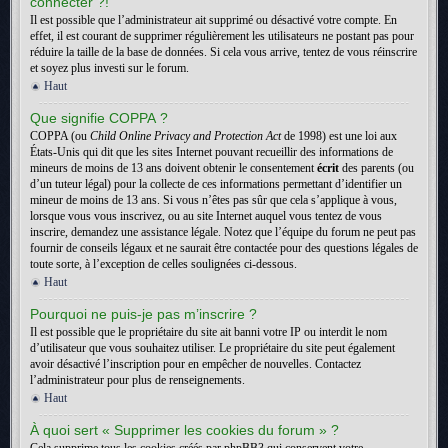
connecter ?!
Il est possible que l’administrateur ait supprimé ou désactivé votre compte. En
effet, il est courant de supprimer régulièrement les utilisateurs ne postant pas pour
réduire la taille de la base de données. Si cela vous arrive, tentez de vous réinscrire
et soyez plus investi sur le forum.
Haut
Que signifie COPPA ?
COPPA (ou
Child Online Privacy and Protection Act
de 1998) est une loi aux
États-Unis qui dit que les sites Internet pouvant recueillir des informations de
mineurs de moins de 13 ans doivent obtenir le consentement
écrit
des parents (ou
d’un tuteur légal) pour la collecte de ces informations permettant d’identifier un
mineur de moins de 13 ans. Si vous n’êtes pas sûr que cela s’applique à vous,
lorsque vous vous inscrivez, ou au site Internet auquel vous tentez de vous
inscrire, demandez une assistance légale. Notez que l’équipe du forum ne peut pas
fournir de conseils légaux et ne saurait être contactée pour des questions légales de
toute sorte, à l’exception de celles soulignées ci-dessous.
Haut
Pourquoi ne puis-je pas m’inscrire ?
Il est possible que le propriétaire du site ait banni votre IP ou interdit le nom
d’utilisateur que vous souhaitez utiliser. Le propriétaire du site peut également
avoir désactivé l’inscription pour en empêcher de nouvelles. Contactez
l’administrateur pour plus de renseignements.
Haut
À quoi sert « Supprimer les cookies du forum » ?