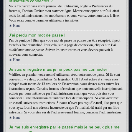
utilisateurs connectés ?
Vous trouverez dans votre panneau de l’utilisateur, onglet « Préférences du
forum », l’option
Cacher mon statut en ligne
. Mettez cette option sur
Oui
ainsi
seuls les administrateurs, les modérateurs et vous verrez votre nom dans la liste.
Vous serez compté parmi les utilisateurs invisibles.
Haut
J’ai perdu mon mot de passe !
Pas de panique ! Bien que votre mot de passe ne puisse pas être récupéré, il peut
toutefois être réinitialisé. Pour cela, sur la page de connexion, cliquez sur
J’ai
oublié mon mot de passe
. Suivez les instructions et vous devriez pouvoir à
nouveau vous connecter.
Haut
Je suis enregistré mais je ne peux pas me connecter !
Vérifiez, en premier, votre nom d’utilisateur et/ou votre mot de passe. Si ils sont
corrects, il y a deux possibilités. Si la gestion COPPA est active et si vous avez
indiqué avoir moins de 13 ans lors de l’inscription, vous devrez alors suivre les
instructions reçues. Certains forums nécessitent que toute nouvelle inscription soit
activée par vous-même ou par l’administrateur avant que vous puissiez vous
connecter. Cette information est indiquée lors de l’inscription. Si vous avez reçu
un e-mail, suivez ses instructions. Si vous n’avez pas reçu d’e-mail, il se peut que
vous ayez fourni une adresse incorrecte ou que l’e-mail ait été traité par un filtre
anti-spam. Si vous êtes sûr de l’adresse e-mail fournie, contactez l’administrateur.
Haut
Je me suis enregistré par le passé mais je ne peux plus me