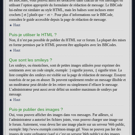
les BBCodes, vous pouvez aussi les désactiver dans chacun de vos messages en
utilisant l’option appropriée du formulaire de rédaction de message. Le BBCode
lui-même est similaire au style HTML, mais les balises sont incluses entre
crochets [ et ] plutôt que < et >. Pour plus d’informations sur le BBCode,
consultez le guide accessible depuis la page de rédaction de message.
Haut
Puis-je utiliser le HTML ?
Non, il n’est pas possible de publier du HTML sur ce forum. La plupart des mises
en forme permises par le HTML peuvent être appliquées avec les BBCodes.
Haut
Que sont les smileys ?
Les smileys, ou émoticônes, sont de petites images utilisées pour exprimer des
sentiments avec un code simple, exemple: :) signifie joyeux, :( signifie triste. La
liste complète des smileys est visible sur la page de rédaction de message. Essayez
toutefois de ne pas en abuser. Ils peuvent rapidement rendre un message illisible et
un modérateur peut décider de les retirer ou simplement d’effacer le message.
L’administrateur peut aussi avoir défini un nombre maximum de smileys par
message.
Haut
Puis-je publier des images ?
Oui, vous pouvez afficher des images dans vos messages. Par ailleurs, si
l’administrateur a autorisé les fichiers joints, vous pouvez charger une image sur
le forum. Autrement, vous devez lier une image placée sur un serveur Web public,
exemple: http://www.exemple.com/mon-image.gif. Vous ne pouvez pas lier des
images de votre ordinateur (sauf si c’est un serveur Web public) ni des images