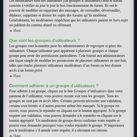
Les modérateurs sont des utilisateurs (ou groupes d’utilisateurs) dont le travail
consiste à vérifier au jour le jour le bon fonctionnement du forum. Ils ont le
pouvoir de modifier ou supprimer des messages, de verrouiller, déverrouiller,
déplacer, supprimer et diviser les sujets des forums qu’ils modèrent.
Généralement, les modérateurs empêchent que les utilisateurs partent en
hors-sujet
ou publient du contenu abusif ou offensant.
Haut
Que sont les groupes d’utilisateurs ?
Les groupes sont la manière pour les administrateurs de regrouper et gérer des
utilisateurs. Chaque utilisateur peut appartenir à plusieurs groupes et chaque
groupe peut avoir des permissions particulières. Cela fournit aux administrateurs
une façon simple de modifier les permissions de plusieurs utilisateurs en une fois,
telles que rendre plusieurs utilisateurs modérateurs d’un forum ou leur donner
accès à un forum privé.
Haut
Comment adhérer à un groupe d’utilisateurs ?
Pour adhérer à un groupe, cliquez sur le lien
Groupes d’utilisateurs
dans votre
panneau de l’utilisateur, vous pouvez ensuite voir tous les groupes. Tous les
groupes ne sont pas en
accès libre
. Certains peuvent nécessiter une validation,
certains sont fermés et d’autres peuvent même être masqués. Si le groupe est
ouvert, vous pouvez le rejoindre en cliquant sur le bouton approprié. Si le groupe
requiert une validation, vous pouvez demander à le rejoindre en cliquant sur le
bouton approprié. Un modérateur de groupe devra confirmer votre requête et
pourra vous demander pourquoi vous voulez rejoindre le groupe. N’importunez
pas le modérateur s’il annule votre requête, il a sûrement ses raisons.
Haut