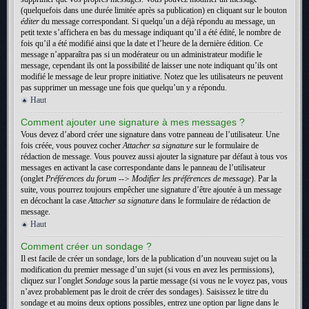
(quelquefois dans une durée limitée après sa publication) en cliquant sur le bouton
éditer
du message correspondant. Si quelqu’un a déjà répondu au message, un
petit texte s’affichera en bas du message indiquant qu’il a été édité, le nombre de
fois qu’il a été modifié ainsi que la date et l’heure de la dernière édition. Ce
message n’apparaîtra pas si un modérateur ou un administrateur modifie le
message, cependant ils ont la possibilité de laisser une note indiquant qu’ils ont
modifié le message de leur propre initiative. Notez que les utilisateurs ne peuvent
pas supprimer un message une fois que quelqu’un y a répondu.
Haut
Comment ajouter une signature à mes messages ?
Vous devez d’abord créer une signature dans votre panneau de l’utilisateur. Une
fois créée, vous pouvez cocher
Attacher sa signature
sur le formulaire de
rédaction de message. Vous pouvez aussi ajouter la signature par défaut à tous vos
messages en activant la case correspondante dans le panneau de l’utilisateur
(onglet
Préférences du forum --> Modifier les préférences de message
). Par la
suite, vous pourrez toujours empêcher une signature d’être ajoutée à un message
en décochant la case
Attacher sa signature
dans le formulaire de rédaction de
message.
Haut
Comment créer un sondage ?
Il est facile de créer un sondage, lors de la publication d’un nouveau sujet ou la
modification du premier message d’un sujet (si vous en avez les permissions),
cliquez sur l’onglet
Sondage
sous la partie message (si vous ne le voyez pas, vous
n’avez probablement pas le droit de créer des sondages). Saisissez le titre du
sondage et au moins deux options possibles, entrez une option par ligne dans le