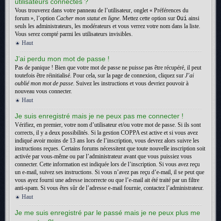
utilisateurs connectés ?
Vous trouverez dans votre panneau de l’utilisateur, onglet « Préférences du
forum », l’option
Cacher mon statut en ligne
. Mettez cette option sur
Oui
ainsi
seuls les administrateurs, les modérateurs et vous verrez votre nom dans la liste.
Vous serez compté parmi les utilisateurs invisibles.
Haut
J’ai perdu mon mot de passe !
Pas de panique ! Bien que votre mot de passe ne puisse pas être récupéré, il peut
toutefois être réinitialisé. Pour cela, sur la page de connexion, cliquez sur
J’ai
oublié mon mot de passe
. Suivez les instructions et vous devriez pouvoir à
nouveau vous connecter.
Haut
Je suis enregistré mais je ne peux pas me connecter !
Vérifiez, en premier, votre nom d’utilisateur et/ou votre mot de passe. Si ils sont
corrects, il y a deux possibilités. Si la gestion COPPA est active et si vous avez
indiqué avoir moins de 13 ans lors de l’inscription, vous devrez alors suivre les
instructions reçues. Certains forums nécessitent que toute nouvelle inscription soit
activée par vous-même ou par l’administrateur avant que vous puissiez vous
connecter. Cette information est indiquée lors de l’inscription. Si vous avez reçu
un e-mail, suivez ses instructions. Si vous n’avez pas reçu d’e-mail, il se peut que
vous ayez fourni une adresse incorrecte ou que l’e-mail ait été traité par un filtre
anti-spam. Si vous êtes sûr de l’adresse e-mail fournie, contactez l’administrateur.
Haut
Je me suis enregistré par le passé mais je ne peux plus me