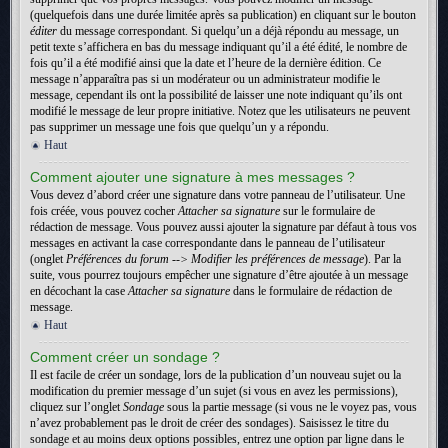
(quelquefois dans une durée limitée après sa publication) en cliquant sur le bouton
éditer
du message correspondant. Si quelqu’un a déjà répondu au message, un
petit texte s’affichera en bas du message indiquant qu’il a été édité, le nombre de
fois qu’il a été modifié ainsi que la date et l’heure de la dernière édition. Ce
message n’apparaîtra pas si un modérateur ou un administrateur modifie le
message, cependant ils ont la possibilité de laisser une note indiquant qu’ils ont
modifié le message de leur propre initiative. Notez que les utilisateurs ne peuvent
pas supprimer un message une fois que quelqu’un y a répondu.
Haut
Comment ajouter une signature à mes messages ?
Vous devez d’abord créer une signature dans votre panneau de l’utilisateur. Une
fois créée, vous pouvez cocher
Attacher sa signature
sur le formulaire de
rédaction de message. Vous pouvez aussi ajouter la signature par défaut à tous vos
messages en activant la case correspondante dans le panneau de l’utilisateur
(onglet
Préférences du forum --> Modifier les préférences de message
). Par la
suite, vous pourrez toujours empêcher une signature d’être ajoutée à un message
en décochant la case
Attacher sa signature
dans le formulaire de rédaction de
message.
Haut
Comment créer un sondage ?
Il est facile de créer un sondage, lors de la publication d’un nouveau sujet ou la
modification du premier message d’un sujet (si vous en avez les permissions),
cliquez sur l’onglet
Sondage
sous la partie message (si vous ne le voyez pas, vous
n’avez probablement pas le droit de créer des sondages). Saisissez le titre du
sondage et au moins deux options possibles, entrez une option par ligne dans le