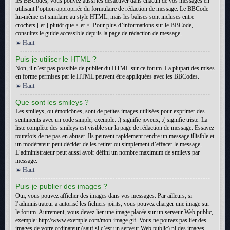
les BBCodes, vous pouvez aussi les désactiver dans chacun de vos messages en
utilisant l’option appropriée du formulaire de rédaction de message. Le BBCode
lui-même est similaire au style HTML, mais les balises sont incluses entre
crochets [ et ] plutôt que < et >. Pour plus d’informations sur le BBCode,
consultez le guide accessible depuis la page de rédaction de message.
Haut
Puis-je utiliser le HTML ?
Non, il n’est pas possible de publier du HTML sur ce forum. La plupart des mises
en forme permises par le HTML peuvent être appliquées avec les BBCodes.
Haut
Que sont les smileys ?
Les smileys, ou émoticônes, sont de petites images utilisées pour exprimer des
sentiments avec un code simple, exemple: :) signifie joyeux, :( signifie triste. La
liste complète des smileys est visible sur la page de rédaction de message. Essayez
toutefois de ne pas en abuser. Ils peuvent rapidement rendre un message illisible et
un modérateur peut décider de les retirer ou simplement d’effacer le message.
L’administrateur peut aussi avoir défini un nombre maximum de smileys par
message.
Haut
Puis-je publier des images ?
Oui, vous pouvez afficher des images dans vos messages. Par ailleurs, si
l’administrateur a autorisé les fichiers joints, vous pouvez charger une image sur
le forum. Autrement, vous devez lier une image placée sur un serveur Web public,
exemple: http://www.exemple.com/mon-image.gif. Vous ne pouvez pas lier des
images de votre ordinateur (sauf si c’est un serveur Web public) ni des images