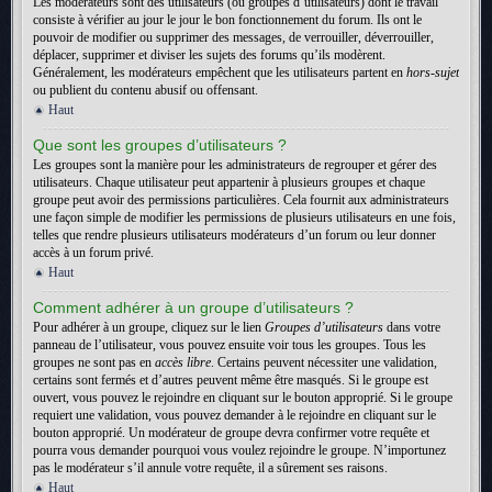
Les modérateurs sont des utilisateurs (ou groupes d’utilisateurs) dont le travail
consiste à vérifier au jour le jour le bon fonctionnement du forum. Ils ont le
pouvoir de modifier ou supprimer des messages, de verrouiller, déverrouiller,
déplacer, supprimer et diviser les sujets des forums qu’ils modèrent.
Généralement, les modérateurs empêchent que les utilisateurs partent en
hors-sujet
ou publient du contenu abusif ou offensant.
Haut
Que sont les groupes d’utilisateurs ?
Les groupes sont la manière pour les administrateurs de regrouper et gérer des
utilisateurs. Chaque utilisateur peut appartenir à plusieurs groupes et chaque
groupe peut avoir des permissions particulières. Cela fournit aux administrateurs
une façon simple de modifier les permissions de plusieurs utilisateurs en une fois,
telles que rendre plusieurs utilisateurs modérateurs d’un forum ou leur donner
accès à un forum privé.
Haut
Comment adhérer à un groupe d’utilisateurs ?
Pour adhérer à un groupe, cliquez sur le lien
Groupes d’utilisateurs
dans votre
panneau de l’utilisateur, vous pouvez ensuite voir tous les groupes. Tous les
groupes ne sont pas en
accès libre
. Certains peuvent nécessiter une validation,
certains sont fermés et d’autres peuvent même être masqués. Si le groupe est
ouvert, vous pouvez le rejoindre en cliquant sur le bouton approprié. Si le groupe
requiert une validation, vous pouvez demander à le rejoindre en cliquant sur le
bouton approprié. Un modérateur de groupe devra confirmer votre requête et
pourra vous demander pourquoi vous voulez rejoindre le groupe. N’importunez
pas le modérateur s’il annule votre requête, il a sûrement ses raisons.
Haut