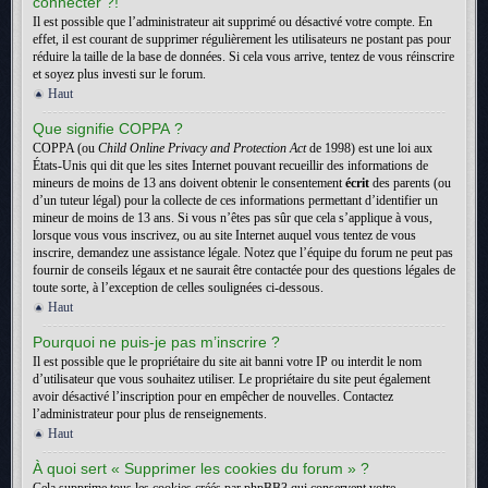
connecter ?!
Il est possible que l’administrateur ait supprimé ou désactivé votre compte. En
effet, il est courant de supprimer régulièrement les utilisateurs ne postant pas pour
réduire la taille de la base de données. Si cela vous arrive, tentez de vous réinscrire
et soyez plus investi sur le forum.
Haut
Que signifie COPPA ?
COPPA (ou
Child Online Privacy and Protection Act
de 1998) est une loi aux
États-Unis qui dit que les sites Internet pouvant recueillir des informations de
mineurs de moins de 13 ans doivent obtenir le consentement
écrit
des parents (ou
d’un tuteur légal) pour la collecte de ces informations permettant d’identifier un
mineur de moins de 13 ans. Si vous n’êtes pas sûr que cela s’applique à vous,
lorsque vous vous inscrivez, ou au site Internet auquel vous tentez de vous
inscrire, demandez une assistance légale. Notez que l’équipe du forum ne peut pas
fournir de conseils légaux et ne saurait être contactée pour des questions légales de
toute sorte, à l’exception de celles soulignées ci-dessous.
Haut
Pourquoi ne puis-je pas m’inscrire ?
Il est possible que le propriétaire du site ait banni votre IP ou interdit le nom
d’utilisateur que vous souhaitez utiliser. Le propriétaire du site peut également
avoir désactivé l’inscription pour en empêcher de nouvelles. Contactez
l’administrateur pour plus de renseignements.
Haut
À quoi sert « Supprimer les cookies du forum » ?