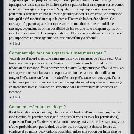
(quelquefois dans une durée limitée après sa publication) en cliquant sur le bouton
éditer
du message correspondant. Si quelqu’un a déjà répondu au message, un
petit texte s’affichera en bas du message indiquant qu’il a été édité, le nombre de
fois qu’il a été modifié ainsi que la date et l’heure de la dernière édition. Ce
message n’apparaîtra pas si un modérateur ou un administrateur modifie le
message, cependant ils ont la possibilité de laisser une note indiquant qu’ils ont
modifié le message de leur propre initiative. Notez que les utilisateurs ne peuvent
pas supprimer un message une fois que quelqu’un y a répondu.
Haut
Comment ajouter une signature à mes messages ?
Vous devez d’abord créer une signature dans votre panneau de l’utilisateur. Une
fois créée, vous pouvez cocher
Attacher sa signature
sur le formulaire de
rédaction de message. Vous pouvez aussi ajouter la signature par défaut à tous vos
messages en activant la case correspondante dans le panneau de l’utilisateur
(onglet
Préférences du forum --> Modifier les préférences de message
). Par la
suite, vous pourrez toujours empêcher une signature d’être ajoutée à un message
en décochant la case
Attacher sa signature
dans le formulaire de rédaction de
message.
Haut
Comment créer un sondage ?
Il est facile de créer un sondage, lors de la publication d’un nouveau sujet ou la
modification du premier message d’un sujet (si vous en avez les permissions),
cliquez sur l’onglet
Sondage
sous la partie message (si vous ne le voyez pas, vous
n’avez probablement pas le droit de créer des sondages). Saisissez le titre du
sondage et au moins deux options possibles, entrez une option par ligne dans le