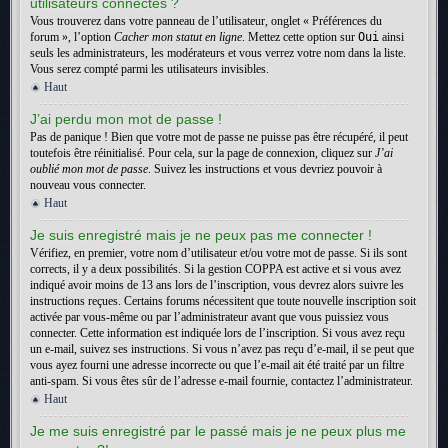
utilisateurs connectés ?
Vous trouverez dans votre panneau de l’utilisateur, onglet « Préférences du
forum », l’option
Cacher mon statut en ligne
. Mettez cette option sur
Oui
ainsi
seuls les administrateurs, les modérateurs et vous verrez votre nom dans la liste.
Vous serez compté parmi les utilisateurs invisibles.
Haut
J’ai perdu mon mot de passe !
Pas de panique ! Bien que votre mot de passe ne puisse pas être récupéré, il peut
toutefois être réinitialisé. Pour cela, sur la page de connexion, cliquez sur
J’ai
oublié mon mot de passe
. Suivez les instructions et vous devriez pouvoir à
nouveau vous connecter.
Haut
Je suis enregistré mais je ne peux pas me connecter !
Vérifiez, en premier, votre nom d’utilisateur et/ou votre mot de passe. Si ils sont
corrects, il y a deux possibilités. Si la gestion COPPA est active et si vous avez
indiqué avoir moins de 13 ans lors de l’inscription, vous devrez alors suivre les
instructions reçues. Certains forums nécessitent que toute nouvelle inscription soit
activée par vous-même ou par l’administrateur avant que vous puissiez vous
connecter. Cette information est indiquée lors de l’inscription. Si vous avez reçu
un e-mail, suivez ses instructions. Si vous n’avez pas reçu d’e-mail, il se peut que
vous ayez fourni une adresse incorrecte ou que l’e-mail ait été traité par un filtre
anti-spam. Si vous êtes sûr de l’adresse e-mail fournie, contactez l’administrateur.
Haut
Je me suis enregistré par le passé mais je ne peux plus me