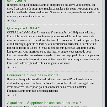
connecter ?!
Il est possible que l’administrateur ait supprimé ou désactivé votre compte. En
effet, il est courant de supprimer régulièrement les utilisateurs ne postant pas pour
réduire la taille de la base de données. Si cela vous arrive, tentez de vous réinscrire
et soyez plus investi sur le forum.
Haut
Que signifie COPPA ?
COPPA (ou
Child Online Privacy and Protection Act
de 1998) est une loi aux
États-Unis qui dit que les sites Internet pouvant recueillir des informations de
mineurs de moins de 13 ans doivent obtenir le consentement
écrit
des parents (ou
d’un tuteur légal) pour la collecte de ces informations permettant d’identifier un
mineur de moins de 13 ans. Si vous n’êtes pas sûr que cela s’applique à vous,
lorsque vous vous inscrivez, ou au site Internet auquel vous tentez de vous
inscrire, demandez une assistance légale. Notez que l’équipe du forum ne peut pas
fournir de conseils légaux et ne saurait être contactée pour des questions légales de
toute sorte, à l’exception de celles soulignées ci-dessous.
Haut
Pourquoi ne puis-je pas m’inscrire ?
Il est possible que le propriétaire du site ait banni votre IP ou interdit le nom
d’utilisateur que vous souhaitez utiliser. Le propriétaire du site peut également
avoir désactivé l’inscription pour en empêcher de nouvelles. Contactez
l’administrateur pour plus de renseignements.
Haut
À quoi sert « Supprimer les cookies du forum » ?