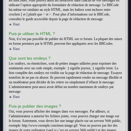
les BBCodes, vous pouvez aussi les désactiver dans chacun de vos messages en
utilisant l’option appropriée du formulaire de rédaction de message. Le BBCode
lui-même est similaire au style HTML, mais les balises sont incluses entre
crochets [ et ] plutôt que < et >. Pour plus d’informations sur le BBCode,
consultez le guide accessible depuis la page de rédaction de message.
Haut
Puis-je utiliser le HTML ?
Non, il n’est pas possible de publier du HTML sur ce forum. La plupart des mises
en forme permises par le HTML peuvent être appliquées avec les BBCodes.
Haut
Que sont les smileys ?
Les smileys, ou émoticônes, sont de petites images utilisées pour exprimer des
sentiments avec un code simple, exemple: :) signifie joyeux, :( signifie triste. La
liste complète des smileys est visible sur la page de rédaction de message. Essayez
toutefois de ne pas en abuser. Ils peuvent rapidement rendre un message illisible et
un modérateur peut décider de les retirer ou simplement d’effacer le message.
L’administrateur peut aussi avoir défini un nombre maximum de smileys par
message.
Haut
Puis-je publier des images ?
Oui, vous pouvez afficher des images dans vos messages. Par ailleurs, si
l’administrateur a autorisé les fichiers joints, vous pouvez charger une image sur
le forum. Autrement, vous devez lier une image placée sur un serveur Web public,
exemple: http://www.exemple.com/mon-image.gif. Vous ne pouvez pas lier des
images de votre ordinateur (sauf si c’est un serveur Web public) ni des images