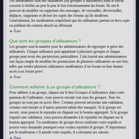
Les modérateurs sont des utilisateurs (ou groupes d’utilisateurs) dont le travail
consiste à vérifier au jour le jour le bon fonctionnement du forum. Ils ont le
pouvoir de modifier ou supprimer des messages, de verrouiller, déverrouiller,
déplacer, supprimer et diviser les sujets des forums qu’ils modèrent.
Généralement, les modérateurs empêchent que les utilisateurs partent en
hors-sujet
ou publient du contenu abusif ou offensant.
Haut
Que sont les groupes d’utilisateurs ?
Les groupes sont la manière pour les administrateurs de regrouper et gérer des
utilisateurs. Chaque utilisateur peut appartenir à plusieurs groupes et chaque
groupe peut avoir des permissions particulières. Cela fournit aux administrateurs
une façon simple de modifier les permissions de plusieurs utilisateurs en une fois,
telles que rendre plusieurs utilisateurs modérateurs d’un forum ou leur donner
accès à un forum privé.
Haut
Comment adhérer à un groupe d’utilisateurs ?
Pour adhérer à un groupe, cliquez sur le lien
Groupes d’utilisateurs
dans votre
panneau de l’utilisateur, vous pouvez ensuite voir tous les groupes. Tous les
groupes ne sont pas en
accès libre
. Certains peuvent nécessiter une validation,
certains sont fermés et d’autres peuvent même être masqués. Si le groupe est
ouvert, vous pouvez le rejoindre en cliquant sur le bouton approprié. Si le groupe
requiert une validation, vous pouvez demander à le rejoindre en cliquant sur le
bouton approprié. Un modérateur de groupe devra confirmer votre requête et
pourra vous demander pourquoi vous voulez rejoindre le groupe. N’importunez
pas le modérateur s’il annule votre requête, il a sûrement ses raisons.
Haut