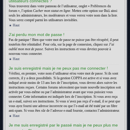
utilisateurs connectés ?
Vous trouverez dans votre panneau de l’utilisateur, onglet « Préférences du
forum », l’option
Cacher mon statut en ligne
. Mettez cette option sur
Oui
ainsi
seuls les administrateurs, les modérateurs et vous verrez votre nom dans la liste.
Vous serez compté parmi les utilisateurs invisibles.
Haut
J’ai perdu mon mot de passe !
Pas de panique ! Bien que votre mot de passe ne puisse pas être récupéré, il peut
toutefois être réinitialisé. Pour cela, sur la page de connexion, cliquez sur
J’ai
oublié mon mot de passe
. Suivez les instructions et vous devriez pouvoir à
nouveau vous connecter.
Haut
Je suis enregistré mais je ne peux pas me connecter !
Vérifiez, en premier, votre nom d’utilisateur et/ou votre mot de passe. Si ils sont
corrects, il y a deux possibilités. Si la gestion COPPA est active et si vous avez
indiqué avoir moins de 13 ans lors de l’inscription, vous devrez alors suivre les
instructions reçues. Certains forums nécessitent que toute nouvelle inscription soit
activée par vous-même ou par l’administrateur avant que vous puissiez vous
connecter. Cette information est indiquée lors de l’inscription. Si vous avez reçu
un e-mail, suivez ses instructions. Si vous n’avez pas reçu d’e-mail, il se peut que
vous ayez fourni une adresse incorrecte ou que l’e-mail ait été traité par un filtre
anti-spam. Si vous êtes sûr de l’adresse e-mail fournie, contactez l’administrateur.
Haut
Je me suis enregistré par le passé mais je ne peux plus me