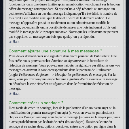
(quelquefois dans une durée limitée après sa publication) en cliquant sur le bouton
éditer
du message correspondant. Si quelqu’un a déjà répondu au message, un
petit texte s’affichera en bas du message indiquant qu’il a été édité, le nombre de
fois qu’il a été modifié ainsi que la date et l’heure de la dernière édition. Ce
message n’apparaîtra pas si un modérateur ou un administrateur modifie le
message, cependant ils ont la possibilité de laisser une note indiquant qu’ils ont
modifié le message de leur propre initiative. Notez que les utilisateurs ne peuvent
pas supprimer un message une fois que quelqu’un y a répondu.
Haut
Comment ajouter une signature à mes messages ?
Vous devez d’abord créer une signature dans votre panneau de l’utilisateur. Une
fois créée, vous pouvez cocher
Attacher sa signature
sur le formulaire de
rédaction de message. Vous pouvez aussi ajouter la signature par défaut à tous vos
messages en activant la case correspondante dans le panneau de l’utilisateur
(onglet
Préférences du forum --> Modifier les préférences de message
). Par la
suite, vous pourrez toujours empêcher une signature d’être ajoutée à un message
en décochant la case
Attacher sa signature
dans le formulaire de rédaction de
message.
Haut
Comment créer un sondage ?
Il est facile de créer un sondage, lors de la publication d’un nouveau sujet ou la
modification du premier message d’un sujet (si vous en avez les permissions),
cliquez sur l’onglet
Sondage
sous la partie message (si vous ne le voyez pas, vous
n’avez probablement pas le droit de créer des sondages). Saisissez le titre du
sondage et au moins deux options possibles, entrez une option par ligne dans le