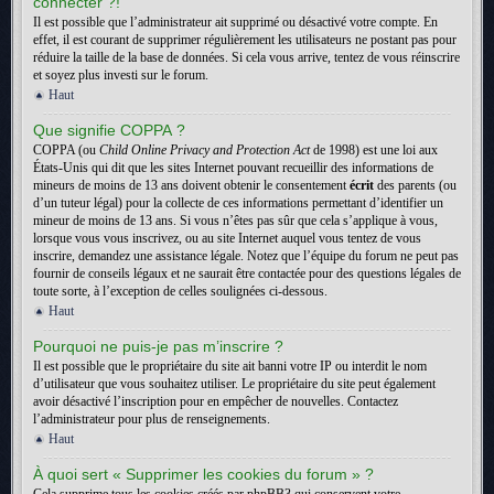
connecter ?!
Il est possible que l’administrateur ait supprimé ou désactivé votre compte. En
effet, il est courant de supprimer régulièrement les utilisateurs ne postant pas pour
réduire la taille de la base de données. Si cela vous arrive, tentez de vous réinscrire
et soyez plus investi sur le forum.
Haut
Que signifie COPPA ?
COPPA (ou
Child Online Privacy and Protection Act
de 1998) est une loi aux
États-Unis qui dit que les sites Internet pouvant recueillir des informations de
mineurs de moins de 13 ans doivent obtenir le consentement
écrit
des parents (ou
d’un tuteur légal) pour la collecte de ces informations permettant d’identifier un
mineur de moins de 13 ans. Si vous n’êtes pas sûr que cela s’applique à vous,
lorsque vous vous inscrivez, ou au site Internet auquel vous tentez de vous
inscrire, demandez une assistance légale. Notez que l’équipe du forum ne peut pas
fournir de conseils légaux et ne saurait être contactée pour des questions légales de
toute sorte, à l’exception de celles soulignées ci-dessous.
Haut
Pourquoi ne puis-je pas m’inscrire ?
Il est possible que le propriétaire du site ait banni votre IP ou interdit le nom
d’utilisateur que vous souhaitez utiliser. Le propriétaire du site peut également
avoir désactivé l’inscription pour en empêcher de nouvelles. Contactez
l’administrateur pour plus de renseignements.
Haut
À quoi sert « Supprimer les cookies du forum » ?