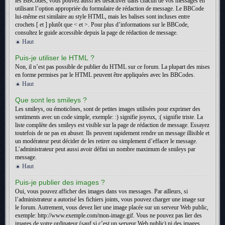
les BBCodes, vous pouvez aussi les désactiver dans chacun de vos messages en
utilisant l’option appropriée du formulaire de rédaction de message. Le BBCode
lui-même est similaire au style HTML, mais les balises sont incluses entre
crochets [ et ] plutôt que < et >. Pour plus d’informations sur le BBCode,
consultez le guide accessible depuis la page de rédaction de message.
Haut
Puis-je utiliser le HTML ?
Non, il n’est pas possible de publier du HTML sur ce forum. La plupart des mises
en forme permises par le HTML peuvent être appliquées avec les BBCodes.
Haut
Que sont les smileys ?
Les smileys, ou émoticônes, sont de petites images utilisées pour exprimer des
sentiments avec un code simple, exemple: :) signifie joyeux, :( signifie triste. La
liste complète des smileys est visible sur la page de rédaction de message. Essayez
toutefois de ne pas en abuser. Ils peuvent rapidement rendre un message illisible et
un modérateur peut décider de les retirer ou simplement d’effacer le message.
L’administrateur peut aussi avoir défini un nombre maximum de smileys par
message.
Haut
Puis-je publier des images ?
Oui, vous pouvez afficher des images dans vos messages. Par ailleurs, si
l’administrateur a autorisé les fichiers joints, vous pouvez charger une image sur
le forum. Autrement, vous devez lier une image placée sur un serveur Web public,
exemple: http://www.exemple.com/mon-image.gif. Vous ne pouvez pas lier des
images de votre ordinateur (sauf si c’est un serveur Web public) ni des images