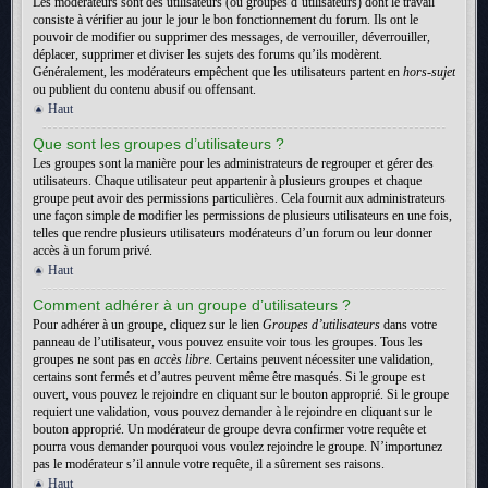
Les modérateurs sont des utilisateurs (ou groupes d’utilisateurs) dont le travail
consiste à vérifier au jour le jour le bon fonctionnement du forum. Ils ont le
pouvoir de modifier ou supprimer des messages, de verrouiller, déverrouiller,
déplacer, supprimer et diviser les sujets des forums qu’ils modèrent.
Généralement, les modérateurs empêchent que les utilisateurs partent en
hors-sujet
ou publient du contenu abusif ou offensant.
Haut
Que sont les groupes d’utilisateurs ?
Les groupes sont la manière pour les administrateurs de regrouper et gérer des
utilisateurs. Chaque utilisateur peut appartenir à plusieurs groupes et chaque
groupe peut avoir des permissions particulières. Cela fournit aux administrateurs
une façon simple de modifier les permissions de plusieurs utilisateurs en une fois,
telles que rendre plusieurs utilisateurs modérateurs d’un forum ou leur donner
accès à un forum privé.
Haut
Comment adhérer à un groupe d’utilisateurs ?
Pour adhérer à un groupe, cliquez sur le lien
Groupes d’utilisateurs
dans votre
panneau de l’utilisateur, vous pouvez ensuite voir tous les groupes. Tous les
groupes ne sont pas en
accès libre
. Certains peuvent nécessiter une validation,
certains sont fermés et d’autres peuvent même être masqués. Si le groupe est
ouvert, vous pouvez le rejoindre en cliquant sur le bouton approprié. Si le groupe
requiert une validation, vous pouvez demander à le rejoindre en cliquant sur le
bouton approprié. Un modérateur de groupe devra confirmer votre requête et
pourra vous demander pourquoi vous voulez rejoindre le groupe. N’importunez
pas le modérateur s’il annule votre requête, il a sûrement ses raisons.
Haut