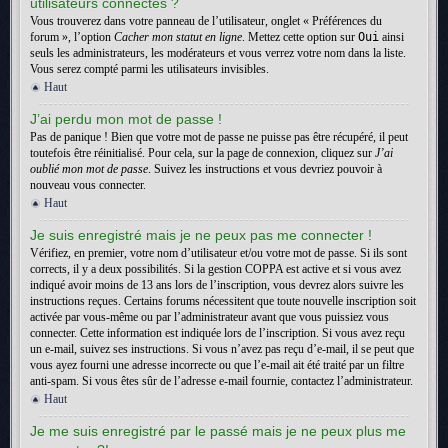
utilisateurs connectés ?
Vous trouverez dans votre panneau de l’utilisateur, onglet « Préférences du
forum », l’option
Cacher mon statut en ligne
. Mettez cette option sur
Oui
ainsi
seuls les administrateurs, les modérateurs et vous verrez votre nom dans la liste.
Vous serez compté parmi les utilisateurs invisibles.
Haut
J’ai perdu mon mot de passe !
Pas de panique ! Bien que votre mot de passe ne puisse pas être récupéré, il peut
toutefois être réinitialisé. Pour cela, sur la page de connexion, cliquez sur
J’ai
oublié mon mot de passe
. Suivez les instructions et vous devriez pouvoir à
nouveau vous connecter.
Haut
Je suis enregistré mais je ne peux pas me connecter !
Vérifiez, en premier, votre nom d’utilisateur et/ou votre mot de passe. Si ils sont
corrects, il y a deux possibilités. Si la gestion COPPA est active et si vous avez
indiqué avoir moins de 13 ans lors de l’inscription, vous devrez alors suivre les
instructions reçues. Certains forums nécessitent que toute nouvelle inscription soit
activée par vous-même ou par l’administrateur avant que vous puissiez vous
connecter. Cette information est indiquée lors de l’inscription. Si vous avez reçu
un e-mail, suivez ses instructions. Si vous n’avez pas reçu d’e-mail, il se peut que
vous ayez fourni une adresse incorrecte ou que l’e-mail ait été traité par un filtre
anti-spam. Si vous êtes sûr de l’adresse e-mail fournie, contactez l’administrateur.
Haut
Je me suis enregistré par le passé mais je ne peux plus me