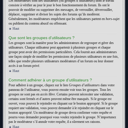
Les modérateurs sont des utilisateurs (ou groupes d’utilisateurs) dont le travail
consiste à vérifier au jour le jour le bon fonctionnement du forum. Ils ont le
pouvoir de modifier ou supprimer des messages, de verrouiller, déverrouiller,
déplacer, supprimer et diviser les sujets des forums qu’ils modèrent.
Généralement, les modérateurs empêchent que les utilisateurs partent en
hors-sujet
ou publient du contenu abusif ou offensant.
Haut
Que sont les groupes d’utilisateurs ?
Les groupes sont la manière pour les administrateurs de regrouper et gérer des
utilisateurs. Chaque utilisateur peut appartenir à plusieurs groupes et chaque
groupe peut avoir des permissions particulières. Cela fournit aux administrateurs
une façon simple de modifier les permissions de plusieurs utilisateurs en une fois,
telles que rendre plusieurs utilisateurs modérateurs d’un forum ou leur donner
accès à un forum privé.
Haut
Comment adhérer à un groupe d’utilisateurs ?
Pour adhérer à un groupe, cliquez sur le lien
Groupes d’utilisateurs
dans votre
panneau de l’utilisateur, vous pouvez ensuite voir tous les groupes. Tous les
groupes ne sont pas en
accès libre
. Certains peuvent nécessiter une validation,
certains sont fermés et d’autres peuvent même être masqués. Si le groupe est
ouvert, vous pouvez le rejoindre en cliquant sur le bouton approprié. Si le groupe
requiert une validation, vous pouvez demander à le rejoindre en cliquant sur le
bouton approprié. Un modérateur de groupe devra confirmer votre requête et
pourra vous demander pourquoi vous voulez rejoindre le groupe. N’importunez
pas le modérateur s’il annule votre requête, il a sûrement ses raisons.
Haut