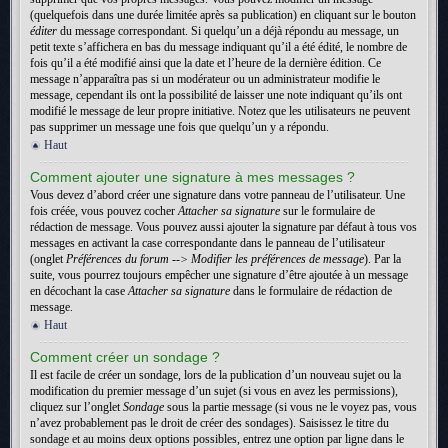
(quelquefois dans une durée limitée après sa publication) en cliquant sur le bouton
éditer
du message correspondant. Si quelqu’un a déjà répondu au message, un
petit texte s’affichera en bas du message indiquant qu’il a été édité, le nombre de
fois qu’il a été modifié ainsi que la date et l’heure de la dernière édition. Ce
message n’apparaîtra pas si un modérateur ou un administrateur modifie le
message, cependant ils ont la possibilité de laisser une note indiquant qu’ils ont
modifié le message de leur propre initiative. Notez que les utilisateurs ne peuvent
pas supprimer un message une fois que quelqu’un y a répondu.
Haut
Comment ajouter une signature à mes messages ?
Vous devez d’abord créer une signature dans votre panneau de l’utilisateur. Une
fois créée, vous pouvez cocher
Attacher sa signature
sur le formulaire de
rédaction de message. Vous pouvez aussi ajouter la signature par défaut à tous vos
messages en activant la case correspondante dans le panneau de l’utilisateur
(onglet
Préférences du forum --> Modifier les préférences de message
). Par la
suite, vous pourrez toujours empêcher une signature d’être ajoutée à un message
en décochant la case
Attacher sa signature
dans le formulaire de rédaction de
message.
Haut
Comment créer un sondage ?
Il est facile de créer un sondage, lors de la publication d’un nouveau sujet ou la
modification du premier message d’un sujet (si vous en avez les permissions),
cliquez sur l’onglet
Sondage
sous la partie message (si vous ne le voyez pas, vous
n’avez probablement pas le droit de créer des sondages). Saisissez le titre du
sondage et au moins deux options possibles, entrez une option par ligne dans le