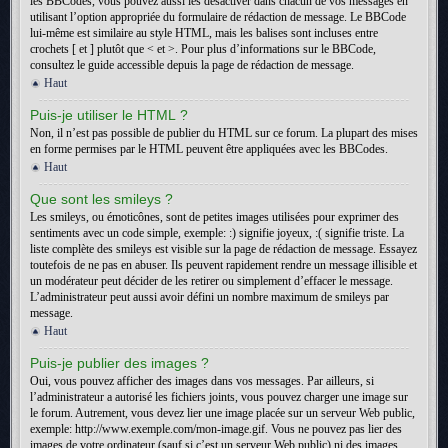
les BBCodes, vous pouvez aussi les désactiver dans chacun de vos messages en
utilisant l’option appropriée du formulaire de rédaction de message. Le BBCode
lui-même est similaire au style HTML, mais les balises sont incluses entre
crochets [ et ] plutôt que < et >. Pour plus d’informations sur le BBCode,
consultez le guide accessible depuis la page de rédaction de message.
Haut
Puis-je utiliser le HTML ?
Non, il n’est pas possible de publier du HTML sur ce forum. La plupart des mises
en forme permises par le HTML peuvent être appliquées avec les BBCodes.
Haut
Que sont les smileys ?
Les smileys, ou émoticônes, sont de petites images utilisées pour exprimer des
sentiments avec un code simple, exemple: :) signifie joyeux, :( signifie triste. La
liste complète des smileys est visible sur la page de rédaction de message. Essayez
toutefois de ne pas en abuser. Ils peuvent rapidement rendre un message illisible et
un modérateur peut décider de les retirer ou simplement d’effacer le message.
L’administrateur peut aussi avoir défini un nombre maximum de smileys par
message.
Haut
Puis-je publier des images ?
Oui, vous pouvez afficher des images dans vos messages. Par ailleurs, si
l’administrateur a autorisé les fichiers joints, vous pouvez charger une image sur
le forum. Autrement, vous devez lier une image placée sur un serveur Web public,
exemple: http://www.exemple.com/mon-image.gif. Vous ne pouvez pas lier des
images de votre ordinateur (sauf si c’est un serveur Web public) ni des images