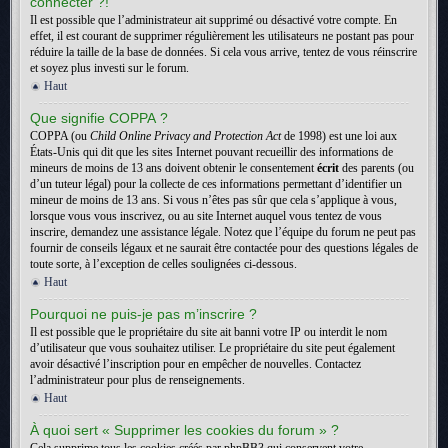
connecter ?!
Il est possible que l’administrateur ait supprimé ou désactivé votre compte. En
effet, il est courant de supprimer régulièrement les utilisateurs ne postant pas pour
réduire la taille de la base de données. Si cela vous arrive, tentez de vous réinscrire
et soyez plus investi sur le forum.
Haut
Que signifie COPPA ?
COPPA (ou
Child Online Privacy and Protection Act
de 1998) est une loi aux
États-Unis qui dit que les sites Internet pouvant recueillir des informations de
mineurs de moins de 13 ans doivent obtenir le consentement
écrit
des parents (ou
d’un tuteur légal) pour la collecte de ces informations permettant d’identifier un
mineur de moins de 13 ans. Si vous n’êtes pas sûr que cela s’applique à vous,
lorsque vous vous inscrivez, ou au site Internet auquel vous tentez de vous
inscrire, demandez une assistance légale. Notez que l’équipe du forum ne peut pas
fournir de conseils légaux et ne saurait être contactée pour des questions légales de
toute sorte, à l’exception de celles soulignées ci-dessous.
Haut
Pourquoi ne puis-je pas m’inscrire ?
Il est possible que le propriétaire du site ait banni votre IP ou interdit le nom
d’utilisateur que vous souhaitez utiliser. Le propriétaire du site peut également
avoir désactivé l’inscription pour en empêcher de nouvelles. Contactez
l’administrateur pour plus de renseignements.
Haut
À quoi sert « Supprimer les cookies du forum » ?