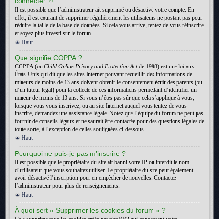
connecter ?!
Il est possible que l’administrateur ait supprimé ou désactivé votre compte. En
effet, il est courant de supprimer régulièrement les utilisateurs ne postant pas pour
réduire la taille de la base de données. Si cela vous arrive, tentez de vous réinscrire
et soyez plus investi sur le forum.
Haut
Que signifie COPPA ?
COPPA (ou
Child Online Privacy and Protection Act
de 1998) est une loi aux
États-Unis qui dit que les sites Internet pouvant recueillir des informations de
mineurs de moins de 13 ans doivent obtenir le consentement
écrit
des parents (ou
d’un tuteur légal) pour la collecte de ces informations permettant d’identifier un
mineur de moins de 13 ans. Si vous n’êtes pas sûr que cela s’applique à vous,
lorsque vous vous inscrivez, ou au site Internet auquel vous tentez de vous
inscrire, demandez une assistance légale. Notez que l’équipe du forum ne peut pas
fournir de conseils légaux et ne saurait être contactée pour des questions légales de
toute sorte, à l’exception de celles soulignées ci-dessous.
Haut
Pourquoi ne puis-je pas m’inscrire ?
Il est possible que le propriétaire du site ait banni votre IP ou interdit le nom
d’utilisateur que vous souhaitez utiliser. Le propriétaire du site peut également
avoir désactivé l’inscription pour en empêcher de nouvelles. Contactez
l’administrateur pour plus de renseignements.
Haut
À quoi sert « Supprimer les cookies du forum » ?