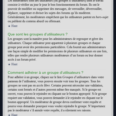
Les modérateurs sont des utilisateurs (ou groupes d’utilisateurs) dont le travail
consiste à vérifier au jour le jour le bon fonctionnement du forum. Ils ont le
pouvoir de modifier ou supprimer des messages, de verrouiller, déverrouiller,
déplacer, supprimer et diviser les sujets des forums qu’ils modèrent.
Généralement, les modérateurs empêchent que les utilisateurs partent en
hors-sujet
ou publient du contenu abusif ou offensant.
Haut
Que sont les groupes d’utilisateurs ?
Les groupes sont la manière pour les administrateurs de regrouper et gérer des
utilisateurs. Chaque utilisateur peut appartenir à plusieurs groupes et chaque
groupe peut avoir des permissions particulières. Cela fournit aux administrateurs
une façon simple de modifier les permissions de plusieurs utilisateurs en une fois,
telles que rendre plusieurs utilisateurs modérateurs d’un forum ou leur donner
accès à un forum privé.
Haut
Comment adhérer à un groupe d’utilisateurs ?
Pour adhérer à un groupe, cliquez sur le lien
Groupes d’utilisateurs
dans votre
panneau de l’utilisateur, vous pouvez ensuite voir tous les groupes. Tous les
groupes ne sont pas en
accès libre
. Certains peuvent nécessiter une validation,
certains sont fermés et d’autres peuvent même être masqués. Si le groupe est
ouvert, vous pouvez le rejoindre en cliquant sur le bouton approprié. Si le groupe
requiert une validation, vous pouvez demander à le rejoindre en cliquant sur le
bouton approprié. Un modérateur de groupe devra confirmer votre requête et
pourra vous demander pourquoi vous voulez rejoindre le groupe. N’importunez
pas le modérateur s’il annule votre requête, il a sûrement ses raisons.
Haut