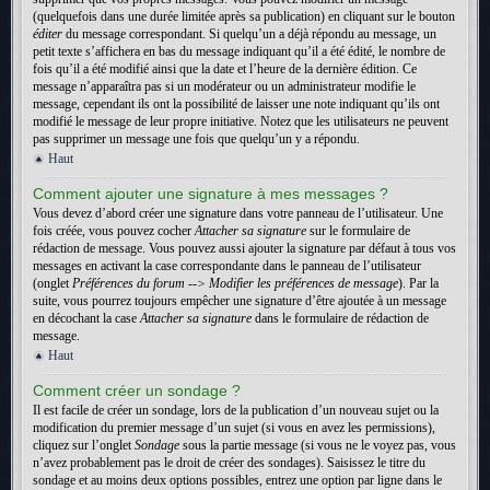
(quelquefois dans une durée limitée après sa publication) en cliquant sur le bouton
éditer
du message correspondant. Si quelqu’un a déjà répondu au message, un
petit texte s’affichera en bas du message indiquant qu’il a été édité, le nombre de
fois qu’il a été modifié ainsi que la date et l’heure de la dernière édition. Ce
message n’apparaîtra pas si un modérateur ou un administrateur modifie le
message, cependant ils ont la possibilité de laisser une note indiquant qu’ils ont
modifié le message de leur propre initiative. Notez que les utilisateurs ne peuvent
pas supprimer un message une fois que quelqu’un y a répondu.
Haut
Comment ajouter une signature à mes messages ?
Vous devez d’abord créer une signature dans votre panneau de l’utilisateur. Une
fois créée, vous pouvez cocher
Attacher sa signature
sur le formulaire de
rédaction de message. Vous pouvez aussi ajouter la signature par défaut à tous vos
messages en activant la case correspondante dans le panneau de l’utilisateur
(onglet
Préférences du forum --> Modifier les préférences de message
). Par la
suite, vous pourrez toujours empêcher une signature d’être ajoutée à un message
en décochant la case
Attacher sa signature
dans le formulaire de rédaction de
message.
Haut
Comment créer un sondage ?
Il est facile de créer un sondage, lors de la publication d’un nouveau sujet ou la
modification du premier message d’un sujet (si vous en avez les permissions),
cliquez sur l’onglet
Sondage
sous la partie message (si vous ne le voyez pas, vous
n’avez probablement pas le droit de créer des sondages). Saisissez le titre du
sondage et au moins deux options possibles, entrez une option par ligne dans le