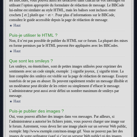
les BBCodes, vous pouvez aussi les désactiver dans chacun de vos messages en
utilisant l’option appropriée du formulaire de rédaction de message. Le BBCode
lui-même est similaire au style HTML, mais les balises sont incluses entre
crochets [ et ] plutôt que < et >. Pour plus d’informations sur le BBCode,
consultez le guide accessible depuis la page de rédaction de message.
Haut
Puis-je utiliser le HTML ?
Non, il n’est pas possible de publier du HTML sur ce forum. La plupart des mises
en forme permises par le HTML peuvent être appliquées avec les BBCodes.
Haut
Que sont les smileys ?
Les smileys, ou émoticônes, sont de petites images utilisées pour exprimer des
sentiments avec un code simple, exemple: :) signifie joyeux, :( signifie triste. La
liste complète des smileys est visible sur la page de rédaction de message. Essayez
toutefois de ne pas en abuser. Ils peuvent rapidement rendre un message illisible et
un modérateur peut décider de les retirer ou simplement d’effacer le message.
L’administrateur peut aussi avoir défini un nombre maximum de smileys par
message.
Haut
Puis-je publier des images ?
Oui, vous pouvez afficher des images dans vos messages. Par ailleurs, si
l’administrateur a autorisé les fichiers joints, vous pouvez charger une image sur
le forum. Autrement, vous devez lier une image placée sur un serveur Web public,
exemple: http://www.exemple.com/mon-image.gif. Vous ne pouvez pas lier des
images de votre ordinateur (sauf si c’est un serveur Web public) ni des images