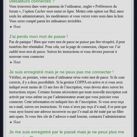
utilisateurs connectés ?
Vous trouverez dans votre panneau de l’utilisateur, onglet « Préférences du
forum », l’option
Cacher mon statut en ligne
. Mettez cette option sur
Oui
ainsi
seuls les administrateurs, les modérateurs et vous verrez votre nom dans la liste.
Vous serez compté parmi les utilisateurs invisibles.
Haut
J’ai perdu mon mot de passe !
Pas de panique ! Bien que votre mot de passe ne puisse pas être récupéré, il peut
toutefois être réinitialisé. Pour cela, sur la page de connexion, cliquez sur
J’ai
oublié mon mot de passe
. Suivez les instructions et vous devriez pouvoir à
nouveau vous connecter.
Haut
Je suis enregistré mais je ne peux pas me connecter !
Vérifiez, en premier, votre nom d’utilisateur et/ou votre mot de passe. Si ils sont
corrects, il y a deux possibilités. Si la gestion COPPA est active et si vous avez
indiqué avoir moins de 13 ans lors de l’inscription, vous devrez alors suivre les
instructions reçues. Certains forums nécessitent que toute nouvelle inscription soit
activée par vous-même ou par l’administrateur avant que vous puissiez vous
connecter. Cette information est indiquée lors de l’inscription. Si vous avez reçu
un e-mail, suivez ses instructions. Si vous n’avez pas reçu d’e-mail, il se peut que
vous ayez fourni une adresse incorrecte ou que l’e-mail ait été traité par un filtre
anti-spam. Si vous êtes sûr de l’adresse e-mail fournie, contactez l’administrateur.
Haut
Je me suis enregistré par le passé mais je ne peux plus me