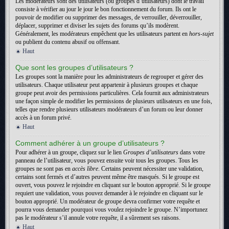
Les modérateurs sont des utilisateurs (ou groupes d’utilisateurs) dont le travail
consiste à vérifier au jour le jour le bon fonctionnement du forum. Ils ont le
pouvoir de modifier ou supprimer des messages, de verrouiller, déverrouiller,
déplacer, supprimer et diviser les sujets des forums qu’ils modèrent.
Généralement, les modérateurs empêchent que les utilisateurs partent en
hors-sujet
ou publient du contenu abusif ou offensant.
Haut
Que sont les groupes d’utilisateurs ?
Les groupes sont la manière pour les administrateurs de regrouper et gérer des
utilisateurs. Chaque utilisateur peut appartenir à plusieurs groupes et chaque
groupe peut avoir des permissions particulières. Cela fournit aux administrateurs
une façon simple de modifier les permissions de plusieurs utilisateurs en une fois,
telles que rendre plusieurs utilisateurs modérateurs d’un forum ou leur donner
accès à un forum privé.
Haut
Comment adhérer à un groupe d’utilisateurs ?
Pour adhérer à un groupe, cliquez sur le lien
Groupes d’utilisateurs
dans votre
panneau de l’utilisateur, vous pouvez ensuite voir tous les groupes. Tous les
groupes ne sont pas en
accès libre
. Certains peuvent nécessiter une validation,
certains sont fermés et d’autres peuvent même être masqués. Si le groupe est
ouvert, vous pouvez le rejoindre en cliquant sur le bouton approprié. Si le groupe
requiert une validation, vous pouvez demander à le rejoindre en cliquant sur le
bouton approprié. Un modérateur de groupe devra confirmer votre requête et
pourra vous demander pourquoi vous voulez rejoindre le groupe. N’importunez
pas le modérateur s’il annule votre requête, il a sûrement ses raisons.
Haut