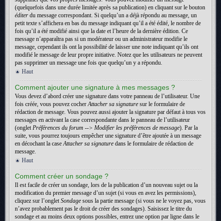
(quelquefois dans une durée limitée après sa publication) en cliquant sur le bouton
éditer
du message correspondant. Si quelqu’un a déjà répondu au message, un
petit texte s’affichera en bas du message indiquant qu’il a été édité, le nombre de
fois qu’il a été modifié ainsi que la date et l’heure de la dernière édition. Ce
message n’apparaîtra pas si un modérateur ou un administrateur modifie le
message, cependant ils ont la possibilité de laisser une note indiquant qu’ils ont
modifié le message de leur propre initiative. Notez que les utilisateurs ne peuvent
pas supprimer un message une fois que quelqu’un y a répondu.
Haut
Comment ajouter une signature à mes messages ?
Vous devez d’abord créer une signature dans votre panneau de l’utilisateur. Une
fois créée, vous pouvez cocher
Attacher sa signature
sur le formulaire de
rédaction de message. Vous pouvez aussi ajouter la signature par défaut à tous vos
messages en activant la case correspondante dans le panneau de l’utilisateur
(onglet
Préférences du forum --> Modifier les préférences de message
). Par la
suite, vous pourrez toujours empêcher une signature d’être ajoutée à un message
en décochant la case
Attacher sa signature
dans le formulaire de rédaction de
message.
Haut
Comment créer un sondage ?
Il est facile de créer un sondage, lors de la publication d’un nouveau sujet ou la
modification du premier message d’un sujet (si vous en avez les permissions),
cliquez sur l’onglet
Sondage
sous la partie message (si vous ne le voyez pas, vous
n’avez probablement pas le droit de créer des sondages). Saisissez le titre du
sondage et au moins deux options possibles, entrez une option par ligne dans le