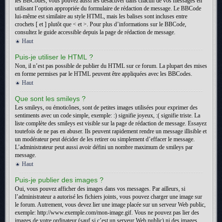
les BBCodes, vous pouvez aussi les désactiver dans chacun de vos messages en
utilisant l’option appropriée du formulaire de rédaction de message. Le BBCode
lui-même est similaire au style HTML, mais les balises sont incluses entre
crochets [ et ] plutôt que < et >. Pour plus d’informations sur le BBCode,
consultez le guide accessible depuis la page de rédaction de message.
Haut
Puis-je utiliser le HTML ?
Non, il n’est pas possible de publier du HTML sur ce forum. La plupart des mises
en forme permises par le HTML peuvent être appliquées avec les BBCodes.
Haut
Que sont les smileys ?
Les smileys, ou émoticônes, sont de petites images utilisées pour exprimer des
sentiments avec un code simple, exemple: :) signifie joyeux, :( signifie triste. La
liste complète des smileys est visible sur la page de rédaction de message. Essayez
toutefois de ne pas en abuser. Ils peuvent rapidement rendre un message illisible et
un modérateur peut décider de les retirer ou simplement d’effacer le message.
L’administrateur peut aussi avoir défini un nombre maximum de smileys par
message.
Haut
Puis-je publier des images ?
Oui, vous pouvez afficher des images dans vos messages. Par ailleurs, si
l’administrateur a autorisé les fichiers joints, vous pouvez charger une image sur
le forum. Autrement, vous devez lier une image placée sur un serveur Web public,
exemple: http://www.exemple.com/mon-image.gif. Vous ne pouvez pas lier des
images de votre ordinateur (sauf si c’est un serveur Web public) ni des images