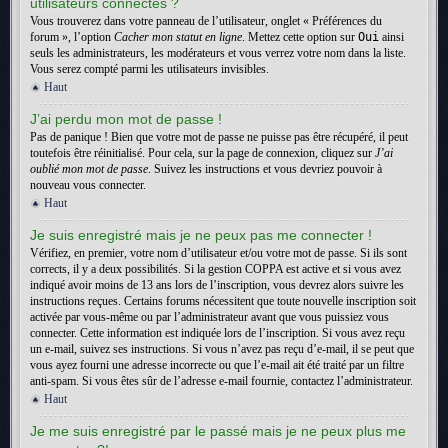
utilisateurs connectés ?
Vous trouverez dans votre panneau de l’utilisateur, onglet « Préférences du
forum », l’option
Cacher mon statut en ligne
. Mettez cette option sur
Oui
ainsi
seuls les administrateurs, les modérateurs et vous verrez votre nom dans la liste.
Vous serez compté parmi les utilisateurs invisibles.
Haut
J’ai perdu mon mot de passe !
Pas de panique ! Bien que votre mot de passe ne puisse pas être récupéré, il peut
toutefois être réinitialisé. Pour cela, sur la page de connexion, cliquez sur
J’ai
oublié mon mot de passe
. Suivez les instructions et vous devriez pouvoir à
nouveau vous connecter.
Haut
Je suis enregistré mais je ne peux pas me connecter !
Vérifiez, en premier, votre nom d’utilisateur et/ou votre mot de passe. Si ils sont
corrects, il y a deux possibilités. Si la gestion COPPA est active et si vous avez
indiqué avoir moins de 13 ans lors de l’inscription, vous devrez alors suivre les
instructions reçues. Certains forums nécessitent que toute nouvelle inscription soit
activée par vous-même ou par l’administrateur avant que vous puissiez vous
connecter. Cette information est indiquée lors de l’inscription. Si vous avez reçu
un e-mail, suivez ses instructions. Si vous n’avez pas reçu d’e-mail, il se peut que
vous ayez fourni une adresse incorrecte ou que l’e-mail ait été traité par un filtre
anti-spam. Si vous êtes sûr de l’adresse e-mail fournie, contactez l’administrateur.
Haut
Je me suis enregistré par le passé mais je ne peux plus me