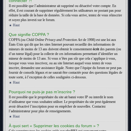
connecter ?!
Il est possible que l’administrateur ait supprimé ou désactivé votre compte. En
effet, il est courant de supprimer régulièrement les utilisateurs ne postant pas pour
réduire la taille de la base de données. Si cela vous arrive, tentez de vous réinscrire
et soyez plus investi sur le forum.
Haut
Que signifie COPPA ?
COPPA (ou
Child Online Privacy and Protection Act
de 1998) est une loi aux
États-Unis qui dit que les sites Internet pouvant recueillir des informations de
mineurs de moins de 13 ans doivent obtenir le consentement
écrit
des parents (ou
d’un tuteur légal) pour la collecte de ces informations permettant d’identifier un
mineur de moins de 13 ans. Si vous n’êtes pas sûr que cela s’applique à vous,
lorsque vous vous inscrivez, ou au site Internet auquel vous tentez de vous
inscrire, demandez une assistance légale. Notez que l’équipe du forum ne peut pas
fournir de conseils légaux et ne saurait être contactée pour des questions légales de
toute sorte, à l’exception de celles soulignées ci-dessous.
Haut
Pourquoi ne puis-je pas m’inscrire ?
Il est possible que le propriétaire du site ait banni votre IP ou interdit le nom
d’utilisateur que vous souhaitez utiliser. Le propriétaire du site peut également
avoir désactivé l’inscription pour en empêcher de nouvelles. Contactez
l’administrateur pour plus de renseignements.
Haut
À quoi sert « Supprimer les cookies du forum » ?