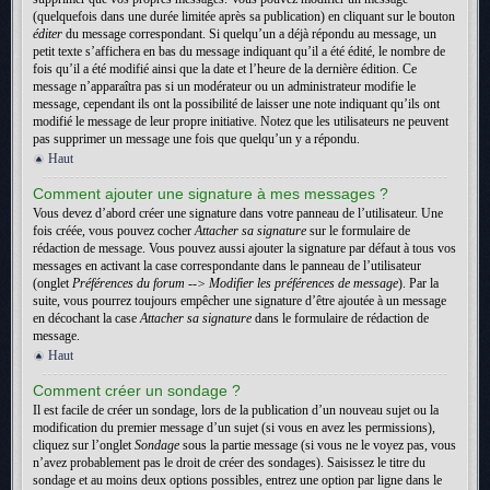
(quelquefois dans une durée limitée après sa publication) en cliquant sur le bouton
éditer
du message correspondant. Si quelqu’un a déjà répondu au message, un
petit texte s’affichera en bas du message indiquant qu’il a été édité, le nombre de
fois qu’il a été modifié ainsi que la date et l’heure de la dernière édition. Ce
message n’apparaîtra pas si un modérateur ou un administrateur modifie le
message, cependant ils ont la possibilité de laisser une note indiquant qu’ils ont
modifié le message de leur propre initiative. Notez que les utilisateurs ne peuvent
pas supprimer un message une fois que quelqu’un y a répondu.
Haut
Comment ajouter une signature à mes messages ?
Vous devez d’abord créer une signature dans votre panneau de l’utilisateur. Une
fois créée, vous pouvez cocher
Attacher sa signature
sur le formulaire de
rédaction de message. Vous pouvez aussi ajouter la signature par défaut à tous vos
messages en activant la case correspondante dans le panneau de l’utilisateur
(onglet
Préférences du forum --> Modifier les préférences de message
). Par la
suite, vous pourrez toujours empêcher une signature d’être ajoutée à un message
en décochant la case
Attacher sa signature
dans le formulaire de rédaction de
message.
Haut
Comment créer un sondage ?
Il est facile de créer un sondage, lors de la publication d’un nouveau sujet ou la
modification du premier message d’un sujet (si vous en avez les permissions),
cliquez sur l’onglet
Sondage
sous la partie message (si vous ne le voyez pas, vous
n’avez probablement pas le droit de créer des sondages). Saisissez le titre du
sondage et au moins deux options possibles, entrez une option par ligne dans le