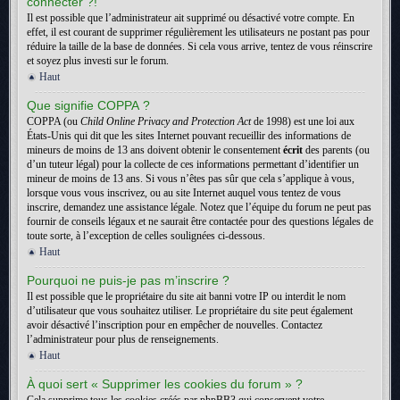
connecter ?!
Il est possible que l’administrateur ait supprimé ou désactivé votre compte. En
effet, il est courant de supprimer régulièrement les utilisateurs ne postant pas pour
réduire la taille de la base de données. Si cela vous arrive, tentez de vous réinscrire
et soyez plus investi sur le forum.
Haut
Que signifie COPPA ?
COPPA (ou
Child Online Privacy and Protection Act
de 1998) est une loi aux
États-Unis qui dit que les sites Internet pouvant recueillir des informations de
mineurs de moins de 13 ans doivent obtenir le consentement
écrit
des parents (ou
d’un tuteur légal) pour la collecte de ces informations permettant d’identifier un
mineur de moins de 13 ans. Si vous n’êtes pas sûr que cela s’applique à vous,
lorsque vous vous inscrivez, ou au site Internet auquel vous tentez de vous
inscrire, demandez une assistance légale. Notez que l’équipe du forum ne peut pas
fournir de conseils légaux et ne saurait être contactée pour des questions légales de
toute sorte, à l’exception de celles soulignées ci-dessous.
Haut
Pourquoi ne puis-je pas m’inscrire ?
Il est possible que le propriétaire du site ait banni votre IP ou interdit le nom
d’utilisateur que vous souhaitez utiliser. Le propriétaire du site peut également
avoir désactivé l’inscription pour en empêcher de nouvelles. Contactez
l’administrateur pour plus de renseignements.
Haut
À quoi sert « Supprimer les cookies du forum » ?