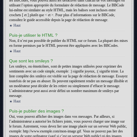
les BBCodes, vous pouvez aussi les désactiver dans chacun de vos messages en
utilisant l’option appropriée du formulaire de rédaction de message. Le BBCode
lui-même est similaire au style HTML, mais les balises sont incluses entre
crochets [ et ] plutôt que < et >. Pour plus d’informations sur le BBCode,
consultez le guide accessible depuis la page de rédaction de message.
Haut
Puis-je utiliser le HTML ?
Non, il n’est pas possible de publier du HTML sur ce forum. La plupart des mises
en forme permises par le HTML peuvent être appliquées avec les BBCodes.
Haut
Que sont les smileys ?
Les smileys, ou émoticônes, sont de petites images utilisées pour exprimer des
sentiments avec un code simple, exemple: :) signifie joyeux, :( signifie triste. La
liste complète des smileys est visible sur la page de rédaction de message. Essayez
toutefois de ne pas en abuser. Ils peuvent rapidement rendre un message illisible et
un modérateur peut décider de les retirer ou simplement d’effacer le message.
L’administrateur peut aussi avoir défini un nombre maximum de smileys par
message.
Haut
Puis-je publier des images ?
Oui, vous pouvez afficher des images dans vos messages. Par ailleurs, si
l’administrateur a autorisé les fichiers joints, vous pouvez charger une image sur
le forum. Autrement, vous devez lier une image placée sur un serveur Web public,
exemple: http://www.exemple.com/mon-image.gif. Vous ne pouvez pas lier des
images de votre ordinateur (sauf si c’est un serveur Web public) ni des images