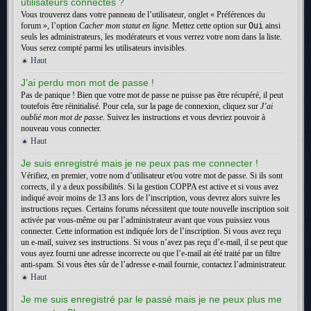
utilisateurs connectés ?
Vous trouverez dans votre panneau de l’utilisateur, onglet « Préférences du
forum », l’option
Cacher mon statut en ligne
. Mettez cette option sur
Oui
ainsi
seuls les administrateurs, les modérateurs et vous verrez votre nom dans la liste.
Vous serez compté parmi les utilisateurs invisibles.
Haut
J’ai perdu mon mot de passe !
Pas de panique ! Bien que votre mot de passe ne puisse pas être récupéré, il peut
toutefois être réinitialisé. Pour cela, sur la page de connexion, cliquez sur
J’ai
oublié mon mot de passe
. Suivez les instructions et vous devriez pouvoir à
nouveau vous connecter.
Haut
Je suis enregistré mais je ne peux pas me connecter !
Vérifiez, en premier, votre nom d’utilisateur et/ou votre mot de passe. Si ils sont
corrects, il y a deux possibilités. Si la gestion COPPA est active et si vous avez
indiqué avoir moins de 13 ans lors de l’inscription, vous devrez alors suivre les
instructions reçues. Certains forums nécessitent que toute nouvelle inscription soit
activée par vous-même ou par l’administrateur avant que vous puissiez vous
connecter. Cette information est indiquée lors de l’inscription. Si vous avez reçu
un e-mail, suivez ses instructions. Si vous n’avez pas reçu d’e-mail, il se peut que
vous ayez fourni une adresse incorrecte ou que l’e-mail ait été traité par un filtre
anti-spam. Si vous êtes sûr de l’adresse e-mail fournie, contactez l’administrateur.
Haut
Je me suis enregistré par le passé mais je ne peux plus me