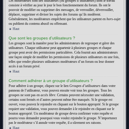
Les modérateurs sont des utilisateurs (ou groupes d’utilisateurs) dont le travail
consiste à vérifier au jour le jour le bon fonctionnement du forum. Ils ont le
pouvoir de modifier ou supprimer des messages, de verrouiller, déverrouiller,
déplacer, supprimer et diviser les sujets des forums qu’ils modèrent.
Généralement, les modérateurs empêchent que les utilisateurs partent en
hors-sujet
ou publient du contenu abusif ou offensant.
Haut
Que sont les groupes d’utilisateurs ?
Les groupes sont la manière pour les administrateurs de regrouper et gérer des
utilisateurs. Chaque utilisateur peut appartenir à plusieurs groupes et chaque
groupe peut avoir des permissions particulières. Cela fournit aux administrateurs
une façon simple de modifier les permissions de plusieurs utilisateurs en une fois,
telles que rendre plusieurs utilisateurs modérateurs d’un forum ou leur donner
accès à un forum privé.
Haut
Comment adhérer à un groupe d’utilisateurs ?
Pour adhérer à un groupe, cliquez sur le lien
Groupes d’utilisateurs
dans votre
panneau de l’utilisateur, vous pouvez ensuite voir tous les groupes. Tous les
groupes ne sont pas en
accès libre
. Certains peuvent nécessiter une validation,
certains sont fermés et d’autres peuvent même être masqués. Si le groupe est
ouvert, vous pouvez le rejoindre en cliquant sur le bouton approprié. Si le groupe
requiert une validation, vous pouvez demander à le rejoindre en cliquant sur le
bouton approprié. Un modérateur de groupe devra confirmer votre requête et
pourra vous demander pourquoi vous voulez rejoindre le groupe. N’importunez
pas le modérateur s’il annule votre requête, il a sûrement ses raisons.
Haut