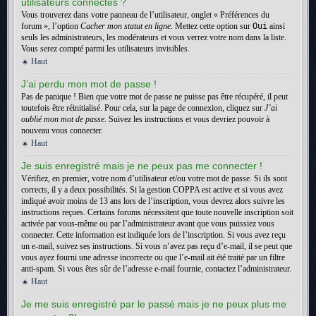
utilisateurs connectés ?
Vous trouverez dans votre panneau de l’utilisateur, onglet « Préférences du
forum », l’option
Cacher mon statut en ligne
. Mettez cette option sur
Oui
ainsi
seuls les administrateurs, les modérateurs et vous verrez votre nom dans la liste.
Vous serez compté parmi les utilisateurs invisibles.
Haut
J’ai perdu mon mot de passe !
Pas de panique ! Bien que votre mot de passe ne puisse pas être récupéré, il peut
toutefois être réinitialisé. Pour cela, sur la page de connexion, cliquez sur
J’ai
oublié mon mot de passe
. Suivez les instructions et vous devriez pouvoir à
nouveau vous connecter.
Haut
Je suis enregistré mais je ne peux pas me connecter !
Vérifiez, en premier, votre nom d’utilisateur et/ou votre mot de passe. Si ils sont
corrects, il y a deux possibilités. Si la gestion COPPA est active et si vous avez
indiqué avoir moins de 13 ans lors de l’inscription, vous devrez alors suivre les
instructions reçues. Certains forums nécessitent que toute nouvelle inscription soit
activée par vous-même ou par l’administrateur avant que vous puissiez vous
connecter. Cette information est indiquée lors de l’inscription. Si vous avez reçu
un e-mail, suivez ses instructions. Si vous n’avez pas reçu d’e-mail, il se peut que
vous ayez fourni une adresse incorrecte ou que l’e-mail ait été traité par un filtre
anti-spam. Si vous êtes sûr de l’adresse e-mail fournie, contactez l’administrateur.
Haut
Je me suis enregistré par le passé mais je ne peux plus me