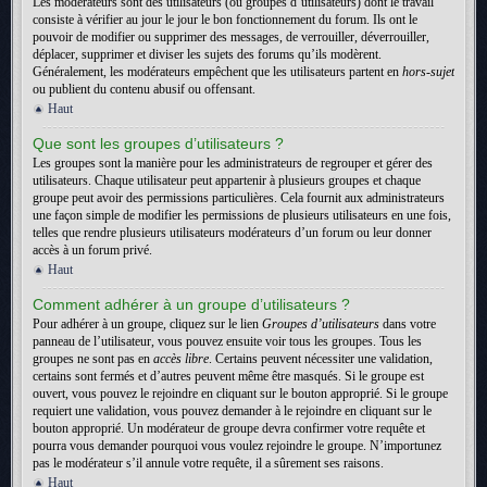
Les modérateurs sont des utilisateurs (ou groupes d’utilisateurs) dont le travail
consiste à vérifier au jour le jour le bon fonctionnement du forum. Ils ont le
pouvoir de modifier ou supprimer des messages, de verrouiller, déverrouiller,
déplacer, supprimer et diviser les sujets des forums qu’ils modèrent.
Généralement, les modérateurs empêchent que les utilisateurs partent en
hors-sujet
ou publient du contenu abusif ou offensant.
Haut
Que sont les groupes d’utilisateurs ?
Les groupes sont la manière pour les administrateurs de regrouper et gérer des
utilisateurs. Chaque utilisateur peut appartenir à plusieurs groupes et chaque
groupe peut avoir des permissions particulières. Cela fournit aux administrateurs
une façon simple de modifier les permissions de plusieurs utilisateurs en une fois,
telles que rendre plusieurs utilisateurs modérateurs d’un forum ou leur donner
accès à un forum privé.
Haut
Comment adhérer à un groupe d’utilisateurs ?
Pour adhérer à un groupe, cliquez sur le lien
Groupes d’utilisateurs
dans votre
panneau de l’utilisateur, vous pouvez ensuite voir tous les groupes. Tous les
groupes ne sont pas en
accès libre
. Certains peuvent nécessiter une validation,
certains sont fermés et d’autres peuvent même être masqués. Si le groupe est
ouvert, vous pouvez le rejoindre en cliquant sur le bouton approprié. Si le groupe
requiert une validation, vous pouvez demander à le rejoindre en cliquant sur le
bouton approprié. Un modérateur de groupe devra confirmer votre requête et
pourra vous demander pourquoi vous voulez rejoindre le groupe. N’importunez
pas le modérateur s’il annule votre requête, il a sûrement ses raisons.
Haut