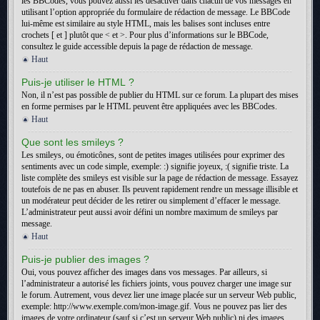
les BBCodes, vous pouvez aussi les désactiver dans chacun de vos messages en
utilisant l’option appropriée du formulaire de rédaction de message. Le BBCode
lui-même est similaire au style HTML, mais les balises sont incluses entre
crochets [ et ] plutôt que < et >. Pour plus d’informations sur le BBCode,
consultez le guide accessible depuis la page de rédaction de message.
Haut
Puis-je utiliser le HTML ?
Non, il n’est pas possible de publier du HTML sur ce forum. La plupart des mises
en forme permises par le HTML peuvent être appliquées avec les BBCodes.
Haut
Que sont les smileys ?
Les smileys, ou émoticônes, sont de petites images utilisées pour exprimer des
sentiments avec un code simple, exemple: :) signifie joyeux, :( signifie triste. La
liste complète des smileys est visible sur la page de rédaction de message. Essayez
toutefois de ne pas en abuser. Ils peuvent rapidement rendre un message illisible et
un modérateur peut décider de les retirer ou simplement d’effacer le message.
L’administrateur peut aussi avoir défini un nombre maximum de smileys par
message.
Haut
Puis-je publier des images ?
Oui, vous pouvez afficher des images dans vos messages. Par ailleurs, si
l’administrateur a autorisé les fichiers joints, vous pouvez charger une image sur
le forum. Autrement, vous devez lier une image placée sur un serveur Web public,
exemple: http://www.exemple.com/mon-image.gif. Vous ne pouvez pas lier des
images de votre ordinateur (sauf si c’est un serveur Web public) ni des images