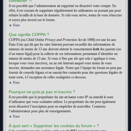
connecter ?!
Il est possible que l’administrateur ait supprimé ou désactivé votre compte. En
effet, il est courant de supprimer régulièrement les utilisateurs ne postant pas pour
réduire la taille de la base de données. Si cela vous arrive, tentez de vous réinscrire
et soyez plus investi sur le forum.
Haut
Que signifie COPPA ?
COPPA (ou
Child Online Privacy and Protection Act
de 1998) est une loi aux
États-Unis qui dit que les sites Internet pouvant recueillir des informations de
mineurs de moins de 13 ans doivent obtenir le consentement
écrit
des parents (ou
d’un tuteur légal) pour la collecte de ces informations permettant d’identifier un
mineur de moins de 13 ans. Si vous n’êtes pas sûr que cela s’applique à vous,
lorsque vous vous inscrivez, ou au site Internet auquel vous tentez de vous
inscrire, demandez une assistance légale. Notez que l’équipe du forum ne peut pas
fournir de conseils légaux et ne saurait être contactée pour des questions légales de
toute sorte, à l’exception de celles soulignées ci-dessous.
Haut
Pourquoi ne puis-je pas m’inscrire ?
Il est possible que le propriétaire du site ait banni votre IP ou interdit le nom
d’utilisateur que vous souhaitez utiliser. Le propriétaire du site peut également
avoir désactivé l’inscription pour en empêcher de nouvelles. Contactez
l’administrateur pour plus de renseignements.
Haut
À quoi sert « Supprimer les cookies du forum » ?