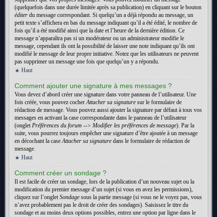
(quelquefois dans une durée limitée après sa publication) en cliquant sur le bouton
éditer
du message correspondant. Si quelqu’un a déjà répondu au message, un
petit texte s’affichera en bas du message indiquant qu’il a été édité, le nombre de
fois qu’il a été modifié ainsi que la date et l’heure de la dernière édition. Ce
message n’apparaîtra pas si un modérateur ou un administrateur modifie le
message, cependant ils ont la possibilité de laisser une note indiquant qu’ils ont
modifié le message de leur propre initiative. Notez que les utilisateurs ne peuvent
pas supprimer un message une fois que quelqu’un y a répondu.
Haut
Comment ajouter une signature à mes messages ?
Vous devez d’abord créer une signature dans votre panneau de l’utilisateur. Une
fois créée, vous pouvez cocher
Attacher sa signature
sur le formulaire de
rédaction de message. Vous pouvez aussi ajouter la signature par défaut à tous vos
messages en activant la case correspondante dans le panneau de l’utilisateur
(onglet
Préférences du forum --> Modifier les préférences de message
). Par la
suite, vous pourrez toujours empêcher une signature d’être ajoutée à un message
en décochant la case
Attacher sa signature
dans le formulaire de rédaction de
message.
Haut
Comment créer un sondage ?
Il est facile de créer un sondage, lors de la publication d’un nouveau sujet ou la
modification du premier message d’un sujet (si vous en avez les permissions),
cliquez sur l’onglet
Sondage
sous la partie message (si vous ne le voyez pas, vous
n’avez probablement pas le droit de créer des sondages). Saisissez le titre du
sondage et au moins deux options possibles, entrez une option par ligne dans le