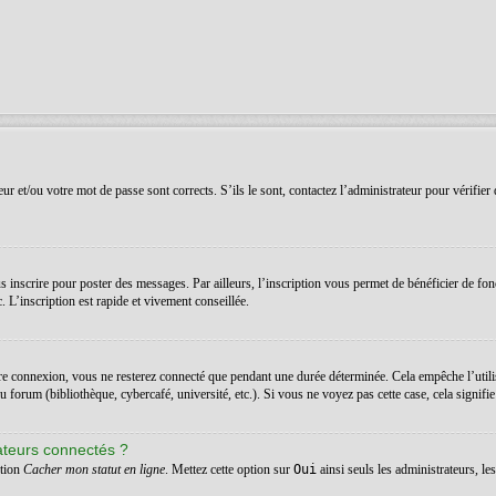
r et/ou votre mot de passe sont corrects. S’ils le sont, contactez l’administrateur pour vérifier 
 inscrire pour poster des messages. Par ailleurs, l’inscription vous permet de bénéficier de fon
 L’inscription est rapide et vivement conseillée.
re connexion, vous ne resterez connecté que pendant une durée déterminée. Cela empêche l’utilis
orum (bibliothèque, cybercafé, université, etc.). Si vous ne voyez pas cette case, cela signifie q
ateurs connectés ?
ption
Cacher mon statut en ligne
. Mettez cette option sur
Oui
ainsi seuls les administrateurs, l