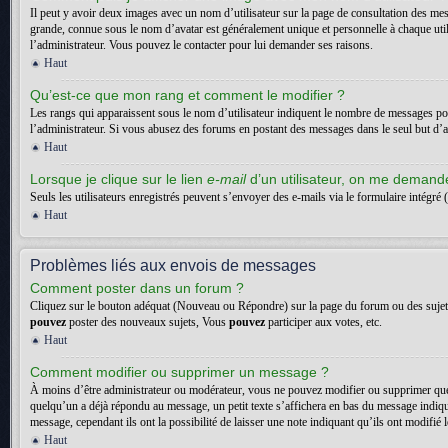
Il peut y avoir deux images avec un nom d’utilisateur sur la page de consultation des me
grande, connue sous le nom d’avatar est généralement unique et personnelle à chaque utilisa
l’administrateur. Vous pouvez le contacter pour lui demander ses raisons.
Haut
Qu’est-ce que mon rang et comment le modifier ?
Les rangs qui apparaissent sous le nom d’utilisateur indiquent le nombre de messages posté
l’administrateur. Si vous abusez des forums en postant des messages dans le seul but d
Haut
Lorsque je clique sur le lien
e-mail
d’un utilisateur, on me deman
Seuls les utilisateurs enregistrés peuvent s’envoyer des e-mails via le formulaire intégré (
Haut
Problèmes liés aux envois de messages
Comment poster dans un forum ?
Cliquez sur le bouton adéquat (Nouveau ou Répondre) sur la page du forum ou des sujets. 
pouvez
poster des nouveaux sujets, Vous
pouvez
participer aux votes, etc.
Haut
Comment modifier ou supprimer un message ?
À moins d’être administrateur ou modérateur, vous ne pouvez modifier ou supprimer que
quelqu’un a déjà répondu au message, un petit texte s’affichera en bas du message indiquan
message, cependant ils ont la possibilité de laisser une note indiquant qu’ils ont modifi
Haut