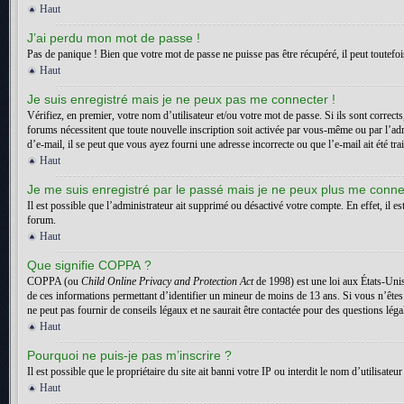
Haut
J’ai perdu mon mot de passe !
Pas de panique ! Bien que votre mot de passe ne puisse pas être récupéré, il peut toutefois
Haut
Je suis enregistré mais je ne peux pas me connecter !
Vérifiez, en premier, votre nom d’utilisateur et/ou votre mot de passe. Si ils sont correct
forums nécessitent que toute nouvelle inscription soit activée par vous-même ou par l’adm
d’e-mail, il se peut que vous ayez fourni une adresse incorrecte ou que l’e-mail ait été trai
Haut
Je me suis enregistré par le passé mais je ne peux plus me conne
Il est possible que l’administrateur ait supprimé ou désactivé votre compte. En effet, il es
forum.
Haut
Que signifie COPPA ?
COPPA (ou
Child Online Privacy and Protection Act
de 1998) est une loi aux États-Unis
de ces informations permettant d’identifier un mineur de moins de 13 ans. Si vous n’êtes
ne peut pas fournir de conseils légaux et ne saurait être contactée pour des questions léga
Haut
Pourquoi ne puis-je pas m’inscrire ?
Il est possible que le propriétaire du site ait banni votre IP ou interdit le nom d’utilisa
Haut