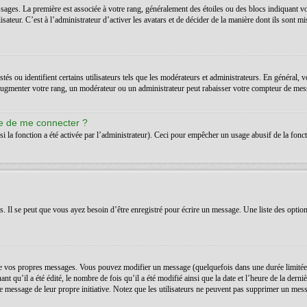
ssages. La première est associée à votre rang, généralement des étoiles ou des blocs indiquant 
teur. C’est à l’administrateur d’activer les avatars et de décider de la manière dont ils sont mis
s ou identifient certains utilisateurs tels que les modérateurs et administrateurs. En général, v
’augmenter votre rang, un modérateur ou un administrateur peut rabaisser votre compteur de mes
de de me connecter ?
si la fonction a été activée par l’administrateur). Ceci pour empêcher un usage abusif de la foncti
Il se peut que vous ayez besoin d’être enregistré pour écrire un message. Une liste des option
 vos propres messages. Vous pouvez modifier un message (quelquefois dans une durée limitée a
t qu’il a été édité, le nombre de fois qu’il a été modifié ainsi que la date et l’heure de la der
é le message de leur propre initiative. Notez que les utilisateurs ne peuvent pas supprimer un m