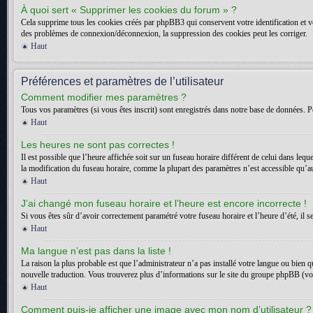
À quoi sert « Supprimer les cookies du forum » ?
Cela supprime tous les cookies créés par phpBB3 qui conservent votre identification et vot
des problèmes de connexion/déconnexion, la suppression des cookies peut les corriger.
Haut
Préférences et paramètres de l’utilisateur
Comment modifier mes paramètres ?
Tous vos paramètres (si vous êtes inscrit) sont enregistrés dans notre base de données. Po
Haut
Les heures ne sont pas correctes !
Il est possible que l’heure affichée soit sur un fuseau horaire différent de celui dans l
la modification du fuseau horaire, comme la plupart des paramètres n’est accessible qu’aux
Haut
J’ai changé mon fuseau horaire et l’heure est encore incorrecte !
Si vous êtes sûr d’avoir correctement paramétré votre fuseau horaire et l’heure d’été, il s
Haut
Ma langue n’est pas dans la liste !
La raison la plus probable est que l’administrateur n’a pas installé votre langue ou bien 
nouvelle traduction. Vous trouverez plus d’informations sur le site du groupe phpBB (voir
Haut
Comment puis-je afficher une image avec mon nom d’utilisateur ?