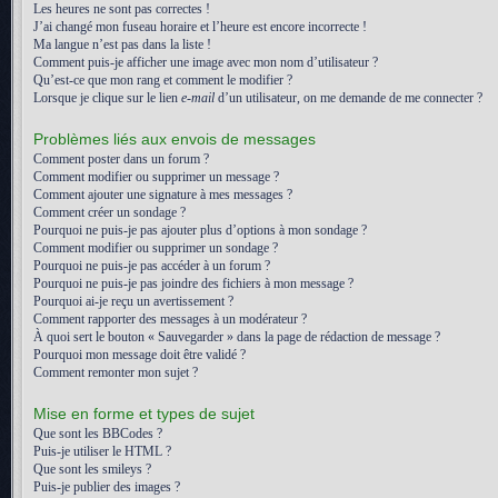
Les heures ne sont pas correctes !
J’ai changé mon fuseau horaire et l’heure est encore incorrecte !
Ma langue n’est pas dans la liste !
Comment puis-je afficher une image avec mon nom d’utilisateur ?
Qu’est-ce que mon rang et comment le modifier ?
Lorsque je clique sur le lien
e-mail
d’un utilisateur, on me demande de me connecter ?
Problèmes liés aux envois de messages
Comment poster dans un forum ?
Comment modifier ou supprimer un message ?
Comment ajouter une signature à mes messages ?
Comment créer un sondage ?
Pourquoi ne puis-je pas ajouter plus d’options à mon sondage ?
Comment modifier ou supprimer un sondage ?
Pourquoi ne puis-je pas accéder à un forum ?
Pourquoi ne puis-je pas joindre des fichiers à mon message ?
Pourquoi ai-je reçu un avertissement ?
Comment rapporter des messages à un modérateur ?
À quoi sert le bouton « Sauvegarder » dans la page de rédaction de message ?
Pourquoi mon message doit être validé ?
Comment remonter mon sujet ?
Mise en forme et types de sujet
Que sont les BBCodes ?
Puis-je utiliser le HTML ?
Que sont les smileys ?
Puis-je publier des images ?