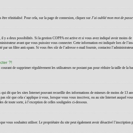
 être réinitialisé. Pour cela, sur la page de connexion, cliquez sur
J’ai oublié mon mot de passe
s, il y a deux possibilités. Si la gestion COPPA est active et si vous avez indiqué avoir moins de 
inistrateur avant que vous puissiez vous connecter. Cette information est indiquée lors de l’ins
té par un filtre anti-spam. Si vous êtes sûr de l’adresse e-mail fournie, contactez l’administrateur
cter ?!
t courant de supprimer régulièrement les utilisateurs ne postant pas pour réduire la taille de la ba
 qui dit que les sites Internet pouvant recueillir des informations de mineurs de moins de 13 a
 pas sûr que cela s’applique à vous, lorsque vous vous inscrivez, ou au site Internet auquel vo
les de toute sorte, à l’exception de celles soulignées ci-dessous.
teur que vous souhaitez utiliser. Le propriétaire du site peut également avoir désactivé l’inscrip