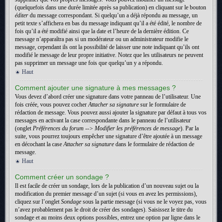
(quelquefois dans une durée limitée après sa publication) en cliquant sur le bouton
éditer
du message correspondant. Si quelqu’un a déjà répondu au message, un
petit texte s’affichera en bas du message indiquant qu’il a été édité, le nombre de
fois qu’il a été modifié ainsi que la date et l’heure de la dernière édition. Ce
message n’apparaîtra pas si un modérateur ou un administrateur modifie le
message, cependant ils ont la possibilité de laisser une note indiquant qu’ils ont
modifié le message de leur propre initiative. Notez que les utilisateurs ne peuvent
pas supprimer un message une fois que quelqu’un y a répondu.
Haut
Comment ajouter une signature à mes messages ?
Vous devez d’abord créer une signature dans votre panneau de l’utilisateur. Une
fois créée, vous pouvez cocher
Attacher sa signature
sur le formulaire de
rédaction de message. Vous pouvez aussi ajouter la signature par défaut à tous vos
messages en activant la case correspondante dans le panneau de l’utilisateur
(onglet
Préférences du forum --> Modifier les préférences de message
). Par la
suite, vous pourrez toujours empêcher une signature d’être ajoutée à un message
en décochant la case
Attacher sa signature
dans le formulaire de rédaction de
message.
Haut
Comment créer un sondage ?
Il est facile de créer un sondage, lors de la publication d’un nouveau sujet ou la
modification du premier message d’un sujet (si vous en avez les permissions),
cliquez sur l’onglet
Sondage
sous la partie message (si vous ne le voyez pas, vous
n’avez probablement pas le droit de créer des sondages). Saisissez le titre du
sondage et au moins deux options possibles, entrez une option par ligne dans le