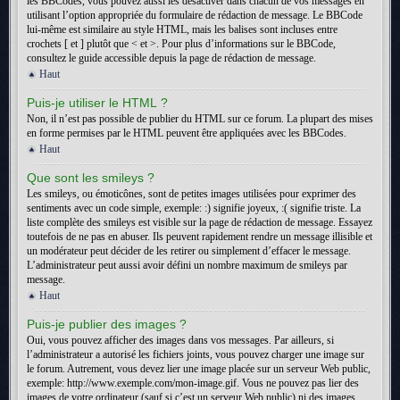
les BBCodes, vous pouvez aussi les désactiver dans chacun de vos messages en
utilisant l’option appropriée du formulaire de rédaction de message. Le BBCode
lui-même est similaire au style HTML, mais les balises sont incluses entre
crochets [ et ] plutôt que < et >. Pour plus d’informations sur le BBCode,
consultez le guide accessible depuis la page de rédaction de message.
Haut
Puis-je utiliser le HTML ?
Non, il n’est pas possible de publier du HTML sur ce forum. La plupart des mises
en forme permises par le HTML peuvent être appliquées avec les BBCodes.
Haut
Que sont les smileys ?
Les smileys, ou émoticônes, sont de petites images utilisées pour exprimer des
sentiments avec un code simple, exemple: :) signifie joyeux, :( signifie triste. La
liste complète des smileys est visible sur la page de rédaction de message. Essayez
toutefois de ne pas en abuser. Ils peuvent rapidement rendre un message illisible et
un modérateur peut décider de les retirer ou simplement d’effacer le message.
L’administrateur peut aussi avoir défini un nombre maximum de smileys par
message.
Haut
Puis-je publier des images ?
Oui, vous pouvez afficher des images dans vos messages. Par ailleurs, si
l’administrateur a autorisé les fichiers joints, vous pouvez charger une image sur
le forum. Autrement, vous devez lier une image placée sur un serveur Web public,
exemple: http://www.exemple.com/mon-image.gif. Vous ne pouvez pas lier des
images de votre ordinateur (sauf si c’est un serveur Web public) ni des images