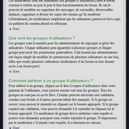
Les modérateurs sont des utilisateurs (ou groupes d’utilisateurs) dont le travail
consiste à vérifier au jour le jour le bon fonctionnement du forum. Ils ont le
pouvoir de modifier ou supprimer des messages, de verrouiller, déverrouiller,
déplacer, supprimer et diviser les sujets des forums qu’ils modèrent.
Généralement, les modérateurs empêchent que les utilisateurs partent en
hors-sujet
ou publient du contenu abusif ou offensant.
Haut
Que sont les groupes d’utilisateurs ?
Les groupes sont la manière pour les administrateurs de regrouper et gérer des
utilisateurs. Chaque utilisateur peut appartenir à plusieurs groupes et chaque
groupe peut avoir des permissions particulières. Cela fournit aux administrateurs
une façon simple de modifier les permissions de plusieurs utilisateurs en une fois,
telles que rendre plusieurs utilisateurs modérateurs d’un forum ou leur donner
accès à un forum privé.
Haut
Comment adhérer à un groupe d’utilisateurs ?
Pour adhérer à un groupe, cliquez sur le lien
Groupes d’utilisateurs
dans votre
panneau de l’utilisateur, vous pouvez ensuite voir tous les groupes. Tous les
groupes ne sont pas en
accès libre
. Certains peuvent nécessiter une validation,
certains sont fermés et d’autres peuvent même être masqués. Si le groupe est
ouvert, vous pouvez le rejoindre en cliquant sur le bouton approprié. Si le groupe
requiert une validation, vous pouvez demander à le rejoindre en cliquant sur le
bouton approprié. Un modérateur de groupe devra confirmer votre requête et
pourra vous demander pourquoi vous voulez rejoindre le groupe. N’importunez
pas le modérateur s’il annule votre requête, il a sûrement ses raisons.
Haut