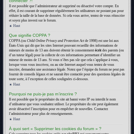
connecter ?!
Il est possible que l’administrateur ait supprimé ou désactivé votre compte. En
effet, il est courant de supprimer régulièrement les utilisateurs ne postant pas pour
réduire la taille de la base de données. Si cela vous arrive, tentez de vous réinscrire
et soyez plus investi sur le forum.
Haut
Que signifie COPPA ?
COPPA (ou
Child Online Privacy and Protection Act
de 1998) est une loi aux
États-Unis qui dit que les sites Internet pouvant recueillir des informations de
mineurs de moins de 13 ans doivent obtenir le consentement
écrit
des parents (ou
d’un tuteur légal) pour la collecte de ces informations permettant d’identifier un
mineur de moins de 13 ans. Si vous n’êtes pas sûr que cela s’applique à vous,
lorsque vous vous inscrivez, ou au site Internet auquel vous tentez de vous
inscrire, demandez une assistance légale. Notez que l’équipe du forum ne peut pas
fournir de conseils légaux et ne saurait être contactée pour des questions légales de
toute sorte, à l’exception de celles soulignées ci-dessous.
Haut
Pourquoi ne puis-je pas m’inscrire ?
Il est possible que le propriétaire du site ait banni votre IP ou interdit le nom
d’utilisateur que vous souhaitez utiliser. Le propriétaire du site peut également
avoir désactivé l’inscription pour en empêcher de nouvelles. Contactez
l’administrateur pour plus de renseignements.
Haut
À quoi sert « Supprimer les cookies du forum » ?