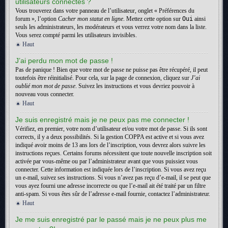
utilisateurs connectés ?
Vous trouverez dans votre panneau de l’utilisateur, onglet « Préférences du
forum », l’option
Cacher mon statut en ligne
. Mettez cette option sur
Oui
ainsi
seuls les administrateurs, les modérateurs et vous verrez votre nom dans la liste.
Vous serez compté parmi les utilisateurs invisibles.
Haut
J’ai perdu mon mot de passe !
Pas de panique ! Bien que votre mot de passe ne puisse pas être récupéré, il peut
toutefois être réinitialisé. Pour cela, sur la page de connexion, cliquez sur
J’ai
oublié mon mot de passe
. Suivez les instructions et vous devriez pouvoir à
nouveau vous connecter.
Haut
Je suis enregistré mais je ne peux pas me connecter !
Vérifiez, en premier, votre nom d’utilisateur et/ou votre mot de passe. Si ils sont
corrects, il y a deux possibilités. Si la gestion COPPA est active et si vous avez
indiqué avoir moins de 13 ans lors de l’inscription, vous devrez alors suivre les
instructions reçues. Certains forums nécessitent que toute nouvelle inscription soit
activée par vous-même ou par l’administrateur avant que vous puissiez vous
connecter. Cette information est indiquée lors de l’inscription. Si vous avez reçu
un e-mail, suivez ses instructions. Si vous n’avez pas reçu d’e-mail, il se peut que
vous ayez fourni une adresse incorrecte ou que l’e-mail ait été traité par un filtre
anti-spam. Si vous êtes sûr de l’adresse e-mail fournie, contactez l’administrateur.
Haut
Je me suis enregistré par le passé mais je ne peux plus me