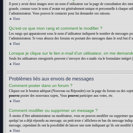
Il peut y avoir deux images avec un nom d’utilisateur sur la page de consultation des me
grande, connue sous le nom d’avatar est généralement unique et personnelle à chaque utilisa
l’administrateur. Vous pouvez le contacter pour lui demander ses raisons.
Haut
Qu’est-ce que mon rang et comment le modifier ?
Les rangs qui apparaissent sous le nom d’utilisateur indiquent le nombre de messages posté
l’administrateur. Si vous abusez des forums en postant des messages dans le seul but d
Haut
Lorsque je clique sur le lien
e-mail
d’un utilisateur, on me deman
Seuls les utilisateurs enregistrés peuvent s’envoyer des e-mails via le formulaire intégré (
Haut
Problèmes liés aux envois de messages
Comment poster dans un forum ?
Cliquez sur le bouton adéquat (Nouveau ou Répondre) sur la page du forum ou des sujets. 
pouvez
poster des nouveaux sujets, Vous
pouvez
participer aux votes, etc.
Haut
Comment modifier ou supprimer un message ?
À moins d’être administrateur ou modérateur, vous ne pouvez modifier ou supprimer que
quelqu’un a déjà répondu au message, un petit texte s’affichera en bas du message indiquan
message, cependant ils ont la possibilité de laisser une note indiquant qu’ils ont modifi
Haut