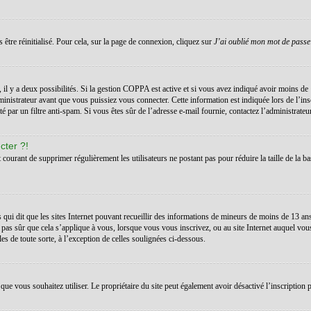
 être réinitialisé. Pour cela, sur la page de connexion, cliquez sur
J’ai oublié mon mot de passe
s, il y a deux possibilités. Si la gestion COPPA est active et si vous avez indiqué avoir moins de 
inistrateur avant que vous puissiez vous connecter. Cette information est indiquée lors de l’ins
té par un filtre anti-spam. Si vous êtes sûr de l’adresse e-mail fournie, contactez l’administrateur
cter ?!
t courant de supprimer régulièrement les utilisateurs ne postant pas pour réduire la taille de la ba
 qui dit que les sites Internet pouvant recueillir des informations de mineurs de moins de 13 a
 pas sûr que cela s’applique à vous, lorsque vous vous inscrivez, ou au site Internet auquel vo
les de toute sorte, à l’exception de celles soulignées ci-dessous.
teur que vous souhaitez utiliser. Le propriétaire du site peut également avoir désactivé l’inscrip