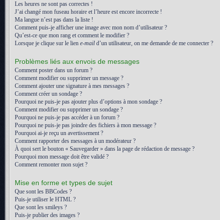
Les heures ne sont pas correctes !
J’ai changé mon fuseau horaire et l’heure est encore incorrecte !
Ma langue n’est pas dans la liste !
Comment puis-je afficher une image avec mon nom d’utilisateur ?
Qu’est-ce que mon rang et comment le modifier ?
Lorsque je clique sur le lien
e-mail
d’un utilisateur, on me demande de me connecter ?
Problèmes liés aux envois de messages
Comment poster dans un forum ?
Comment modifier ou supprimer un message ?
Comment ajouter une signature à mes messages ?
Comment créer un sondage ?
Pourquoi ne puis-je pas ajouter plus d’options à mon sondage ?
Comment modifier ou supprimer un sondage ?
Pourquoi ne puis-je pas accéder à un forum ?
Pourquoi ne puis-je pas joindre des fichiers à mon message ?
Pourquoi ai-je reçu un avertissement ?
Comment rapporter des messages à un modérateur ?
À quoi sert le bouton « Sauvegarder » dans la page de rédaction de message ?
Pourquoi mon message doit être validé ?
Comment remonter mon sujet ?
Mise en forme et types de sujet
Que sont les BBCodes ?
Puis-je utiliser le HTML ?
Que sont les smileys ?
Puis-je publier des images ?