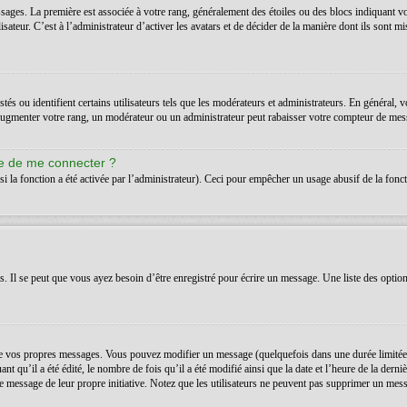
ssages. La première est associée à votre rang, généralement des étoiles ou des blocs indiquant 
teur. C’est à l’administrateur d’activer les avatars et de décider de la manière dont ils sont mis
s ou identifient certains utilisateurs tels que les modérateurs et administrateurs. En général, v
’augmenter votre rang, un modérateur ou un administrateur peut rabaisser votre compteur de mes
de de me connecter ?
si la fonction a été activée par l’administrateur). Ceci pour empêcher un usage abusif de la foncti
Il se peut que vous ayez besoin d’être enregistré pour écrire un message. Une liste des option
 vos propres messages. Vous pouvez modifier un message (quelquefois dans une durée limitée a
t qu’il a été édité, le nombre de fois qu’il a été modifié ainsi que la date et l’heure de la der
é le message de leur propre initiative. Notez que les utilisateurs ne peuvent pas supprimer un m