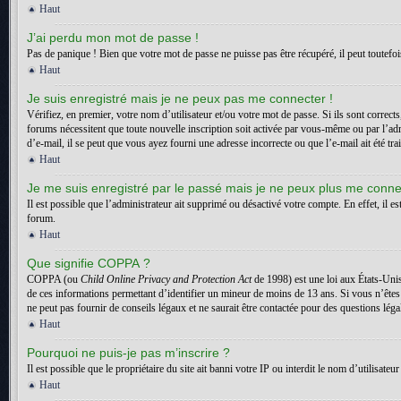
Haut
J’ai perdu mon mot de passe !
Pas de panique ! Bien que votre mot de passe ne puisse pas être récupéré, il peut toutefois
Haut
Je suis enregistré mais je ne peux pas me connecter !
Vérifiez, en premier, votre nom d’utilisateur et/ou votre mot de passe. Si ils sont correct
forums nécessitent que toute nouvelle inscription soit activée par vous-même ou par l’adm
d’e-mail, il se peut que vous ayez fourni une adresse incorrecte ou que l’e-mail ait été trai
Haut
Je me suis enregistré par le passé mais je ne peux plus me conne
Il est possible que l’administrateur ait supprimé ou désactivé votre compte. En effet, il es
forum.
Haut
Que signifie COPPA ?
COPPA (ou
Child Online Privacy and Protection Act
de 1998) est une loi aux États-Unis
de ces informations permettant d’identifier un mineur de moins de 13 ans. Si vous n’êtes
ne peut pas fournir de conseils légaux et ne saurait être contactée pour des questions léga
Haut
Pourquoi ne puis-je pas m’inscrire ?
Il est possible que le propriétaire du site ait banni votre IP ou interdit le nom d’utilisa
Haut