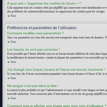
À quoi sert « Supprimer les cookies du forum » ?
Cela supprime tous les cookies créés par phpBB3 qui conservent votre identification et vot
des problèmes de connexion/déconnexion, la suppression des cookies peut les corriger.
Haut
Préférences et paramètres de l’utilisateur
Comment modifier mes paramètres ?
Tous vos paramètres (si vous êtes inscrit) sont enregistrés dans notre base de données. Po
Haut
Les heures ne sont pas correctes !
Il est possible que l’heure affichée soit sur un fuseau horaire différent de celui dans l
la modification du fuseau horaire, comme la plupart des paramètres n’est accessible qu’aux
Haut
J’ai changé mon fuseau horaire et l’heure est encore incorrecte !
Si vous êtes sûr d’avoir correctement paramétré votre fuseau horaire et l’heure d’été, il s
Haut
Ma langue n’est pas dans la liste !
La raison la plus probable est que l’administrateur n’a pas installé votre langue ou bien 
nouvelle traduction. Vous trouverez plus d’informations sur le site du groupe phpBB (voir
Haut
Comment puis-je afficher une image avec mon nom d’utilisateur ?