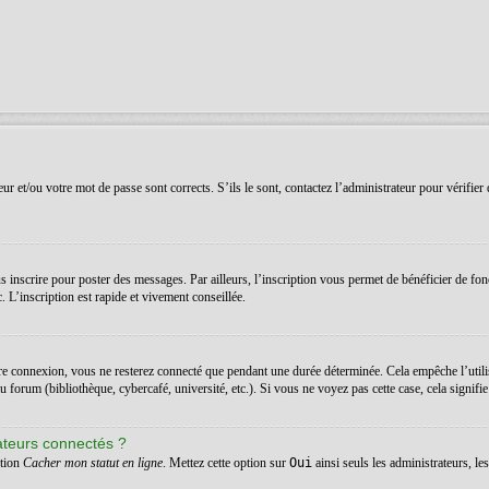
r et/ou votre mot de passe sont corrects. S’ils le sont, contactez l’administrateur pour vérifier 
 inscrire pour poster des messages. Par ailleurs, l’inscription vous permet de bénéficier de fon
 L’inscription est rapide et vivement conseillée.
re connexion, vous ne resterez connecté que pendant une durée déterminée. Cela empêche l’utilis
orum (bibliothèque, cybercafé, université, etc.). Si vous ne voyez pas cette case, cela signifie q
ateurs connectés ?
ption
Cacher mon statut en ligne
. Mettez cette option sur
Oui
ainsi seuls les administrateurs, l