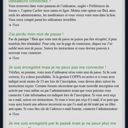
utilisateurs connectés ?
Vous trouverez dans votre panneau de l’utilisateur, onglet « Préférences du
forum », l’option
Cacher mon statut en ligne
. Mettez cette option sur
Oui
ainsi
seuls les administrateurs, les modérateurs et vous verrez votre nom dans la liste.
Vous serez compté parmi les utilisateurs invisibles.
Haut
J’ai perdu mon mot de passe !
Pas de panique ! Bien que votre mot de passe ne puisse pas être récupéré, il peut
toutefois être réinitialisé. Pour cela, sur la page de connexion, cliquez sur
J’ai
oublié mon mot de passe
. Suivez les instructions et vous devriez pouvoir à
nouveau vous connecter.
Haut
Je suis enregistré mais je ne peux pas me connecter !
Vérifiez, en premier, votre nom d’utilisateur et/ou votre mot de passe. Si ils sont
corrects, il y a deux possibilités. Si la gestion COPPA est active et si vous avez
indiqué avoir moins de 13 ans lors de l’inscription, vous devrez alors suivre les
instructions reçues. Certains forums nécessitent que toute nouvelle inscription soit
activée par vous-même ou par l’administrateur avant que vous puissiez vous
connecter. Cette information est indiquée lors de l’inscription. Si vous avez reçu
un e-mail, suivez ses instructions. Si vous n’avez pas reçu d’e-mail, il se peut que
vous ayez fourni une adresse incorrecte ou que l’e-mail ait été traité par un filtre
anti-spam. Si vous êtes sûr de l’adresse e-mail fournie, contactez l’administrateur.
Haut
Je me suis enregistré par le passé mais je ne peux plus me