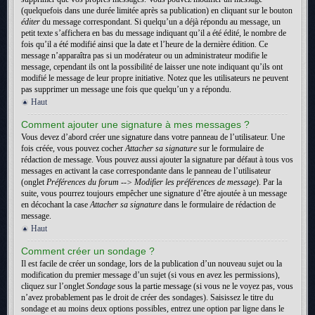
(quelquefois dans une durée limitée après sa publication) en cliquant sur le bouton
éditer
du message correspondant. Si quelqu’un a déjà répondu au message, un
petit texte s’affichera en bas du message indiquant qu’il a été édité, le nombre de
fois qu’il a été modifié ainsi que la date et l’heure de la dernière édition. Ce
message n’apparaîtra pas si un modérateur ou un administrateur modifie le
message, cependant ils ont la possibilité de laisser une note indiquant qu’ils ont
modifié le message de leur propre initiative. Notez que les utilisateurs ne peuvent
pas supprimer un message une fois que quelqu’un y a répondu.
Haut
Comment ajouter une signature à mes messages ?
Vous devez d’abord créer une signature dans votre panneau de l’utilisateur. Une
fois créée, vous pouvez cocher
Attacher sa signature
sur le formulaire de
rédaction de message. Vous pouvez aussi ajouter la signature par défaut à tous vos
messages en activant la case correspondante dans le panneau de l’utilisateur
(onglet
Préférences du forum --> Modifier les préférences de message
). Par la
suite, vous pourrez toujours empêcher une signature d’être ajoutée à un message
en décochant la case
Attacher sa signature
dans le formulaire de rédaction de
message.
Haut
Comment créer un sondage ?
Il est facile de créer un sondage, lors de la publication d’un nouveau sujet ou la
modification du premier message d’un sujet (si vous en avez les permissions),
cliquez sur l’onglet
Sondage
sous la partie message (si vous ne le voyez pas, vous
n’avez probablement pas le droit de créer des sondages). Saisissez le titre du
sondage et au moins deux options possibles, entrez une option par ligne dans le