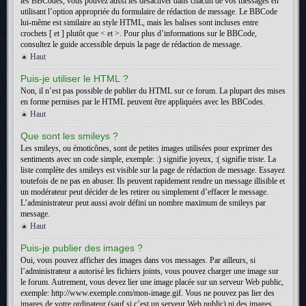
les BBCodes, vous pouvez aussi les désactiver dans chacun de vos messages en
utilisant l’option appropriée du formulaire de rédaction de message. Le BBCode
lui-même est similaire au style HTML, mais les balises sont incluses entre
crochets [ et ] plutôt que < et >. Pour plus d’informations sur le BBCode,
consultez le guide accessible depuis la page de rédaction de message.
Haut
Puis-je utiliser le HTML ?
Non, il n’est pas possible de publier du HTML sur ce forum. La plupart des mises
en forme permises par le HTML peuvent être appliquées avec les BBCodes.
Haut
Que sont les smileys ?
Les smileys, ou émoticônes, sont de petites images utilisées pour exprimer des
sentiments avec un code simple, exemple: :) signifie joyeux, :( signifie triste. La
liste complète des smileys est visible sur la page de rédaction de message. Essayez
toutefois de ne pas en abuser. Ils peuvent rapidement rendre un message illisible et
un modérateur peut décider de les retirer ou simplement d’effacer le message.
L’administrateur peut aussi avoir défini un nombre maximum de smileys par
message.
Haut
Puis-je publier des images ?
Oui, vous pouvez afficher des images dans vos messages. Par ailleurs, si
l’administrateur a autorisé les fichiers joints, vous pouvez charger une image sur
le forum. Autrement, vous devez lier une image placée sur un serveur Web public,
exemple: http://www.exemple.com/mon-image.gif. Vous ne pouvez pas lier des
images de votre ordinateur (sauf si c’est un serveur Web public) ni des images