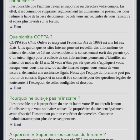
connecter ?!
Il est possible que l’administrateur ait supprimé ou désactivé votre compte. En
effet, il est courant de supprimer régulièrement les utilisateurs ne postant pas pour
réduire la taille de la base de données. Si cela vous arrive, tentez de vous réinscrire
et soyez plus investi sur le forum.
Haut
Que signifie COPPA ?
COPPA (ou
Child Online Privacy and Protection Act
de 1998) est une loi aux
États-Unis qui dit que les sites Internet pouvant recueillir des informations de
mineurs de moins de 13 ans doivent obtenir le consentement
écrit
des parents (ou
d’un tuteur légal) pour la collecte de ces informations permettant d’identifier un
mineur de moins de 13 ans. Si vous n’êtes pas sûr que cela s’applique à vous,
lorsque vous vous inscrivez, ou au site Internet auquel vous tentez de vous
inscrire, demandez une assistance légale. Notez que l’équipe du forum ne peut pas
fournir de conseils légaux et ne saurait être contactée pour des questions légales de
toute sorte, à l’exception de celles soulignées ci-dessous.
Haut
Pourquoi ne puis-je pas m’inscrire ?
Il est possible que le propriétaire du site ait banni votre IP ou interdit le nom
d’utilisateur que vous souhaitez utiliser. Le propriétaire du site peut également
avoir désactivé l’inscription pour en empêcher de nouvelles. Contactez
l’administrateur pour plus de renseignements.
Haut
À quoi sert « Supprimer les cookies du forum » ?