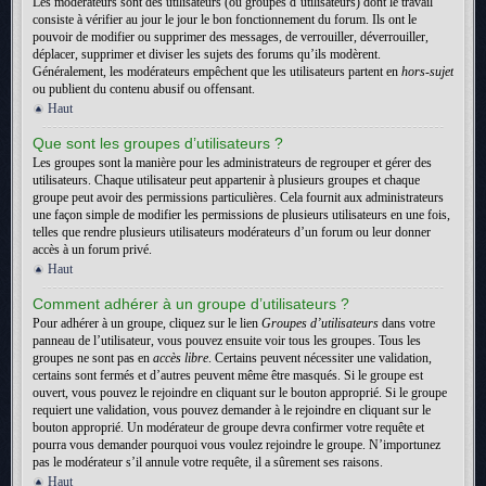
Les modérateurs sont des utilisateurs (ou groupes d’utilisateurs) dont le travail
consiste à vérifier au jour le jour le bon fonctionnement du forum. Ils ont le
pouvoir de modifier ou supprimer des messages, de verrouiller, déverrouiller,
déplacer, supprimer et diviser les sujets des forums qu’ils modèrent.
Généralement, les modérateurs empêchent que les utilisateurs partent en
hors-sujet
ou publient du contenu abusif ou offensant.
Haut
Que sont les groupes d’utilisateurs ?
Les groupes sont la manière pour les administrateurs de regrouper et gérer des
utilisateurs. Chaque utilisateur peut appartenir à plusieurs groupes et chaque
groupe peut avoir des permissions particulières. Cela fournit aux administrateurs
une façon simple de modifier les permissions de plusieurs utilisateurs en une fois,
telles que rendre plusieurs utilisateurs modérateurs d’un forum ou leur donner
accès à un forum privé.
Haut
Comment adhérer à un groupe d’utilisateurs ?
Pour adhérer à un groupe, cliquez sur le lien
Groupes d’utilisateurs
dans votre
panneau de l’utilisateur, vous pouvez ensuite voir tous les groupes. Tous les
groupes ne sont pas en
accès libre
. Certains peuvent nécessiter une validation,
certains sont fermés et d’autres peuvent même être masqués. Si le groupe est
ouvert, vous pouvez le rejoindre en cliquant sur le bouton approprié. Si le groupe
requiert une validation, vous pouvez demander à le rejoindre en cliquant sur le
bouton approprié. Un modérateur de groupe devra confirmer votre requête et
pourra vous demander pourquoi vous voulez rejoindre le groupe. N’importunez
pas le modérateur s’il annule votre requête, il a sûrement ses raisons.
Haut