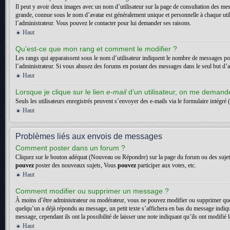
Il peut y avoir deux images avec un nom d’utilisateur sur la page de consultation des me
grande, connue sous le nom d’avatar est généralement unique et personnelle à chaque utilisa
l’administrateur. Vous pouvez le contacter pour lui demander ses raisons.
Haut
Qu’est-ce que mon rang et comment le modifier ?
Les rangs qui apparaissent sous le nom d’utilisateur indiquent le nombre de messages posté
l’administrateur. Si vous abusez des forums en postant des messages dans le seul but d
Haut
Lorsque je clique sur le lien
e-mail
d’un utilisateur, on me deman
Seuls les utilisateurs enregistrés peuvent s’envoyer des e-mails via le formulaire intégré (
Haut
Problèmes liés aux envois de messages
Comment poster dans un forum ?
Cliquez sur le bouton adéquat (Nouveau ou Répondre) sur la page du forum ou des sujets. 
pouvez
poster des nouveaux sujets, Vous
pouvez
participer aux votes, etc.
Haut
Comment modifier ou supprimer un message ?
À moins d’être administrateur ou modérateur, vous ne pouvez modifier ou supprimer que
quelqu’un a déjà répondu au message, un petit texte s’affichera en bas du message indiquan
message, cependant ils ont la possibilité de laisser une note indiquant qu’ils ont modifi
Haut