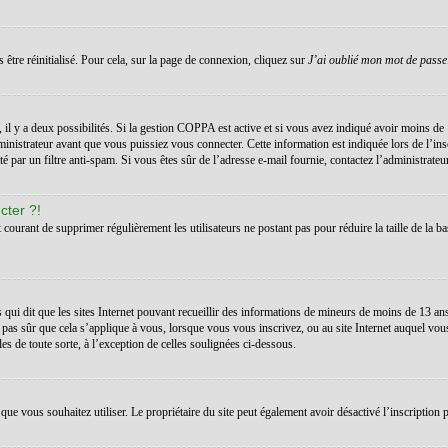
 être réinitialisé. Pour cela, sur la page de connexion, cliquez sur
J’ai oublié mon mot de passe
s, il y a deux possibilités. Si la gestion COPPA est active et si vous avez indiqué avoir moins de 
inistrateur avant que vous puissiez vous connecter. Cette information est indiquée lors de l’ins
té par un filtre anti-spam. Si vous êtes sûr de l’adresse e-mail fournie, contactez l’administrateur
cter ?!
t courant de supprimer régulièrement les utilisateurs ne postant pas pour réduire la taille de la ba
 qui dit que les sites Internet pouvant recueillir des informations de mineurs de moins de 13 a
 pas sûr que cela s’applique à vous, lorsque vous vous inscrivez, ou au site Internet auquel vo
les de toute sorte, à l’exception de celles soulignées ci-dessous.
teur que vous souhaitez utiliser. Le propriétaire du site peut également avoir désactivé l’inscrip