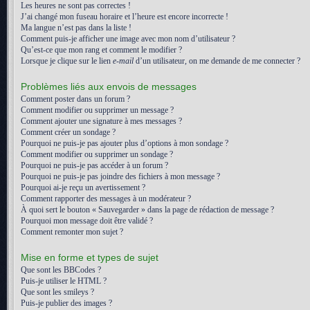
Les heures ne sont pas correctes !
J’ai changé mon fuseau horaire et l’heure est encore incorrecte !
Ma langue n’est pas dans la liste !
Comment puis-je afficher une image avec mon nom d’utilisateur ?
Qu’est-ce que mon rang et comment le modifier ?
Lorsque je clique sur le lien
e-mail
d’un utilisateur, on me demande de me connecter ?
Problèmes liés aux envois de messages
Comment poster dans un forum ?
Comment modifier ou supprimer un message ?
Comment ajouter une signature à mes messages ?
Comment créer un sondage ?
Pourquoi ne puis-je pas ajouter plus d’options à mon sondage ?
Comment modifier ou supprimer un sondage ?
Pourquoi ne puis-je pas accéder à un forum ?
Pourquoi ne puis-je pas joindre des fichiers à mon message ?
Pourquoi ai-je reçu un avertissement ?
Comment rapporter des messages à un modérateur ?
À quoi sert le bouton « Sauvegarder » dans la page de rédaction de message ?
Pourquoi mon message doit être validé ?
Comment remonter mon sujet ?
Mise en forme et types de sujet
Que sont les BBCodes ?
Puis-je utiliser le HTML ?
Que sont les smileys ?
Puis-je publier des images ?