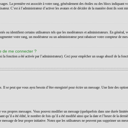
ssages. La première est associée à votre rang, généralement des étoiles ou des blocs indiquant 
teur. C’est à l’administrateur d’activer les avatars et de décider de la manière dont ils sont mis
s ou identifient certains utilisateurs tels que les modérateurs et administrateurs. En général, v
’augmenter votre rang, un modérateur ou un administrateur peut rabaisser votre compteur de mes
de de me connecter ?
si la fonction a été activée par l’administrateur). Ceci pour empêcher un usage abusif de la foncti
Il se peut que vous ayez besoin d’être enregistré pour écrire un message. Une liste des option
 vos propres messages. Vous pouvez modifier un message (quelquefois dans une durée limitée a
t qu’il a été édité, le nombre de fois qu’il a été modifié ainsi que la date et l’heure de la der
é le message de leur propre initiative. Notez que les utilisateurs ne peuvent pas supprimer un m