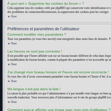
À quoi sert « Supprimer les cookies du forum » ?
Cela supprime tous les cookies créés par phpBB3 qui conservent votre identification et vot
des problèmes de connexion/déconnexion, la suppression des cookies peut les corriger.
Haut
Préférences et paramètres de l’utilisateur
Comment modifier mes paramètres ?
Tous vos paramètres (si vous êtes inscrit) sont enregistrés dans notre base de données. Po
Haut
Les heures ne sont pas correctes !
Il est possible que l’heure affichée soit sur un fuseau horaire différent de celui dans l
la modification du fuseau horaire, comme la plupart des paramètres n’est accessible qu’aux
Haut
J’ai changé mon fuseau horaire et l’heure est encore incorrecte !
Si vous êtes sûr d’avoir correctement paramétré votre fuseau horaire et l’heure d’été, il s
Haut
Ma langue n’est pas dans la liste !
La raison la plus probable est que l’administrateur n’a pas installé votre langue ou bien 
nouvelle traduction. Vous trouverez plus d’informations sur le site du groupe phpBB (voir
Haut
Comment puis-je afficher une image avec mon nom d’utilisateur ?