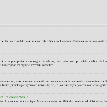
r et/ou votre mot de passe sont corrects. S’ils le sont, contactez l’administrateur pour vérifier 
 inscrire pour poster des messages. Par ailleurs, l’inscription vous permet de bénéficier de fon
 L’inscription est rapide et vivement conseillée.
re connexion, vous ne resterez connecté que pendant une durée déterminée. Cela empêche l’utilis
orum (bibliothèque, cybercafé, université, etc.). Si vous ne voyez pas cette case, cela signifie q
ateurs connectés ?
ption
Cacher mon statut en ligne
. Mettez cette option sur
Oui
ainsi seuls les administrateurs, l