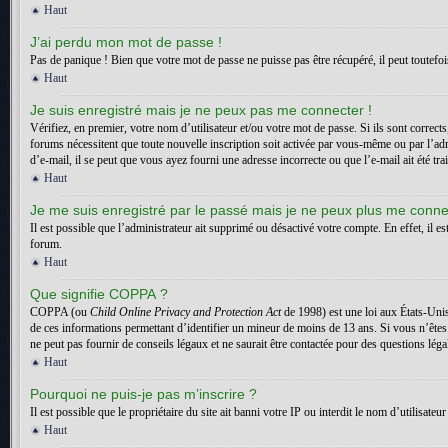
Haut
J’ai perdu mon mot de passe !
Pas de panique ! Bien que votre mot de passe ne puisse pas être récupéré, il peut toutefois
Haut
Je suis enregistré mais je ne peux pas me connecter !
Vérifiez, en premier, votre nom d’utilisateur et/ou votre mot de passe. Si ils sont correct
forums nécessitent que toute nouvelle inscription soit activée par vous-même ou par l’adm
d’e-mail, il se peut que vous ayez fourni une adresse incorrecte ou que l’e-mail ait été trai
Haut
Je me suis enregistré par le passé mais je ne peux plus me conne
Il est possible que l’administrateur ait supprimé ou désactivé votre compte. En effet, il es
forum.
Haut
Que signifie COPPA ?
COPPA (ou
Child Online Privacy and Protection Act
de 1998) est une loi aux États-Unis
de ces informations permettant d’identifier un mineur de moins de 13 ans. Si vous n’êtes
ne peut pas fournir de conseils légaux et ne saurait être contactée pour des questions léga
Haut
Pourquoi ne puis-je pas m’inscrire ?
Il est possible que le propriétaire du site ait banni votre IP ou interdit le nom d’utilisa
Haut