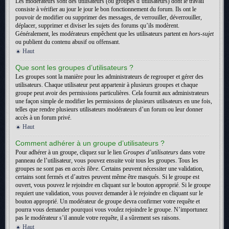
Les modérateurs sont des utilisateurs (ou groupes d’utilisateurs) dont le travail
consiste à vérifier au jour le jour le bon fonctionnement du forum. Ils ont le
pouvoir de modifier ou supprimer des messages, de verrouiller, déverrouiller,
déplacer, supprimer et diviser les sujets des forums qu’ils modèrent.
Généralement, les modérateurs empêchent que les utilisateurs partent en
hors-sujet
ou publient du contenu abusif ou offensant.
Haut
Que sont les groupes d’utilisateurs ?
Les groupes sont la manière pour les administrateurs de regrouper et gérer des
utilisateurs. Chaque utilisateur peut appartenir à plusieurs groupes et chaque
groupe peut avoir des permissions particulières. Cela fournit aux administrateurs
une façon simple de modifier les permissions de plusieurs utilisateurs en une fois,
telles que rendre plusieurs utilisateurs modérateurs d’un forum ou leur donner
accès à un forum privé.
Haut
Comment adhérer à un groupe d’utilisateurs ?
Pour adhérer à un groupe, cliquez sur le lien
Groupes d’utilisateurs
dans votre
panneau de l’utilisateur, vous pouvez ensuite voir tous les groupes. Tous les
groupes ne sont pas en
accès libre
. Certains peuvent nécessiter une validation,
certains sont fermés et d’autres peuvent même être masqués. Si le groupe est
ouvert, vous pouvez le rejoindre en cliquant sur le bouton approprié. Si le groupe
requiert une validation, vous pouvez demander à le rejoindre en cliquant sur le
bouton approprié. Un modérateur de groupe devra confirmer votre requête et
pourra vous demander pourquoi vous voulez rejoindre le groupe. N’importunez
pas le modérateur s’il annule votre requête, il a sûrement ses raisons.
Haut