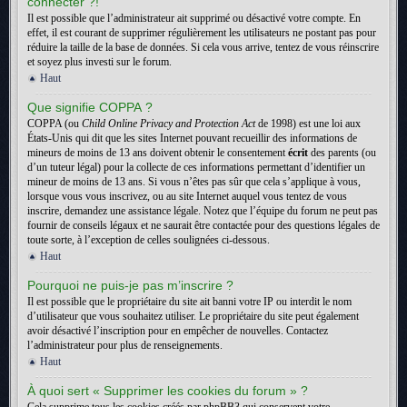
connecter ?!
Il est possible que l’administrateur ait supprimé ou désactivé votre compte. En
effet, il est courant de supprimer régulièrement les utilisateurs ne postant pas pour
réduire la taille de la base de données. Si cela vous arrive, tentez de vous réinscrire
et soyez plus investi sur le forum.
Haut
Que signifie COPPA ?
COPPA (ou
Child Online Privacy and Protection Act
de 1998) est une loi aux
États-Unis qui dit que les sites Internet pouvant recueillir des informations de
mineurs de moins de 13 ans doivent obtenir le consentement
écrit
des parents (ou
d’un tuteur légal) pour la collecte de ces informations permettant d’identifier un
mineur de moins de 13 ans. Si vous n’êtes pas sûr que cela s’applique à vous,
lorsque vous vous inscrivez, ou au site Internet auquel vous tentez de vous
inscrire, demandez une assistance légale. Notez que l’équipe du forum ne peut pas
fournir de conseils légaux et ne saurait être contactée pour des questions légales de
toute sorte, à l’exception de celles soulignées ci-dessous.
Haut
Pourquoi ne puis-je pas m’inscrire ?
Il est possible que le propriétaire du site ait banni votre IP ou interdit le nom
d’utilisateur que vous souhaitez utiliser. Le propriétaire du site peut également
avoir désactivé l’inscription pour en empêcher de nouvelles. Contactez
l’administrateur pour plus de renseignements.
Haut
À quoi sert « Supprimer les cookies du forum » ?