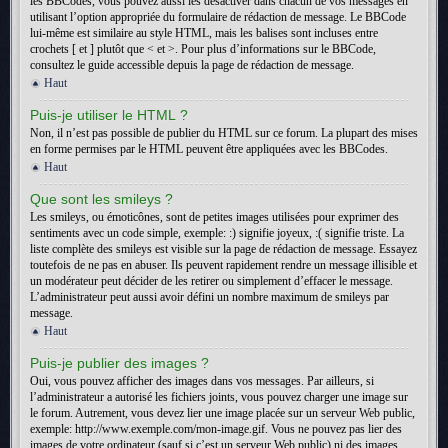
les BBCodes, vous pouvez aussi les désactiver dans chacun de vos messages en
utilisant l’option appropriée du formulaire de rédaction de message. Le BBCode
lui-même est similaire au style HTML, mais les balises sont incluses entre
crochets [ et ] plutôt que < et >. Pour plus d’informations sur le BBCode,
consultez le guide accessible depuis la page de rédaction de message.
Haut
Puis-je utiliser le HTML ?
Non, il n’est pas possible de publier du HTML sur ce forum. La plupart des mises
en forme permises par le HTML peuvent être appliquées avec les BBCodes.
Haut
Que sont les smileys ?
Les smileys, ou émoticônes, sont de petites images utilisées pour exprimer des
sentiments avec un code simple, exemple: :) signifie joyeux, :( signifie triste. La
liste complète des smileys est visible sur la page de rédaction de message. Essayez
toutefois de ne pas en abuser. Ils peuvent rapidement rendre un message illisible et
un modérateur peut décider de les retirer ou simplement d’effacer le message.
L’administrateur peut aussi avoir défini un nombre maximum de smileys par
message.
Haut
Puis-je publier des images ?
Oui, vous pouvez afficher des images dans vos messages. Par ailleurs, si
l’administrateur a autorisé les fichiers joints, vous pouvez charger une image sur
le forum. Autrement, vous devez lier une image placée sur un serveur Web public,
exemple: http://www.exemple.com/mon-image.gif. Vous ne pouvez pas lier des
images de votre ordinateur (sauf si c’est un serveur Web public) ni des images