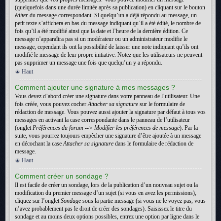
(quelquefois dans une durée limitée après sa publication) en cliquant sur le bouton
éditer
du message correspondant. Si quelqu’un a déjà répondu au message, un
petit texte s’affichera en bas du message indiquant qu’il a été édité, le nombre de
fois qu’il a été modifié ainsi que la date et l’heure de la dernière édition. Ce
message n’apparaîtra pas si un modérateur ou un administrateur modifie le
message, cependant ils ont la possibilité de laisser une note indiquant qu’ils ont
modifié le message de leur propre initiative. Notez que les utilisateurs ne peuvent
pas supprimer un message une fois que quelqu’un y a répondu.
Haut
Comment ajouter une signature à mes messages ?
Vous devez d’abord créer une signature dans votre panneau de l’utilisateur. Une
fois créée, vous pouvez cocher
Attacher sa signature
sur le formulaire de
rédaction de message. Vous pouvez aussi ajouter la signature par défaut à tous vos
messages en activant la case correspondante dans le panneau de l’utilisateur
(onglet
Préférences du forum --> Modifier les préférences de message
). Par la
suite, vous pourrez toujours empêcher une signature d’être ajoutée à un message
en décochant la case
Attacher sa signature
dans le formulaire de rédaction de
message.
Haut
Comment créer un sondage ?
Il est facile de créer un sondage, lors de la publication d’un nouveau sujet ou la
modification du premier message d’un sujet (si vous en avez les permissions),
cliquez sur l’onglet
Sondage
sous la partie message (si vous ne le voyez pas, vous
n’avez probablement pas le droit de créer des sondages). Saisissez le titre du
sondage et au moins deux options possibles, entrez une option par ligne dans le