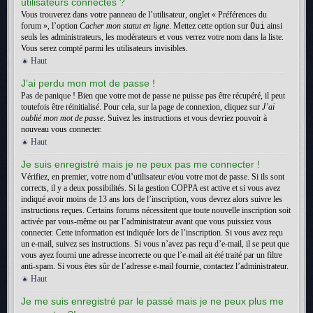
utilisateurs connectés ?
Vous trouverez dans votre panneau de l’utilisateur, onglet « Préférences du
forum », l’option
Cacher mon statut en ligne
. Mettez cette option sur
Oui
ainsi
seuls les administrateurs, les modérateurs et vous verrez votre nom dans la liste.
Vous serez compté parmi les utilisateurs invisibles.
Haut
J’ai perdu mon mot de passe !
Pas de panique ! Bien que votre mot de passe ne puisse pas être récupéré, il peut
toutefois être réinitialisé. Pour cela, sur la page de connexion, cliquez sur
J’ai
oublié mon mot de passe
. Suivez les instructions et vous devriez pouvoir à
nouveau vous connecter.
Haut
Je suis enregistré mais je ne peux pas me connecter !
Vérifiez, en premier, votre nom d’utilisateur et/ou votre mot de passe. Si ils sont
corrects, il y a deux possibilités. Si la gestion COPPA est active et si vous avez
indiqué avoir moins de 13 ans lors de l’inscription, vous devrez alors suivre les
instructions reçues. Certains forums nécessitent que toute nouvelle inscription soit
activée par vous-même ou par l’administrateur avant que vous puissiez vous
connecter. Cette information est indiquée lors de l’inscription. Si vous avez reçu
un e-mail, suivez ses instructions. Si vous n’avez pas reçu d’e-mail, il se peut que
vous ayez fourni une adresse incorrecte ou que l’e-mail ait été traité par un filtre
anti-spam. Si vous êtes sûr de l’adresse e-mail fournie, contactez l’administrateur.
Haut
Je me suis enregistré par le passé mais je ne peux plus me