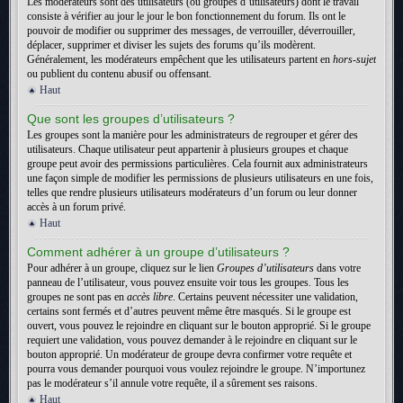
Les modérateurs sont des utilisateurs (ou groupes d’utilisateurs) dont le travail
consiste à vérifier au jour le jour le bon fonctionnement du forum. Ils ont le
pouvoir de modifier ou supprimer des messages, de verrouiller, déverrouiller,
déplacer, supprimer et diviser les sujets des forums qu’ils modèrent.
Généralement, les modérateurs empêchent que les utilisateurs partent en
hors-sujet
ou publient du contenu abusif ou offensant.
Haut
Que sont les groupes d’utilisateurs ?
Les groupes sont la manière pour les administrateurs de regrouper et gérer des
utilisateurs. Chaque utilisateur peut appartenir à plusieurs groupes et chaque
groupe peut avoir des permissions particulières. Cela fournit aux administrateurs
une façon simple de modifier les permissions de plusieurs utilisateurs en une fois,
telles que rendre plusieurs utilisateurs modérateurs d’un forum ou leur donner
accès à un forum privé.
Haut
Comment adhérer à un groupe d’utilisateurs ?
Pour adhérer à un groupe, cliquez sur le lien
Groupes d’utilisateurs
dans votre
panneau de l’utilisateur, vous pouvez ensuite voir tous les groupes. Tous les
groupes ne sont pas en
accès libre
. Certains peuvent nécessiter une validation,
certains sont fermés et d’autres peuvent même être masqués. Si le groupe est
ouvert, vous pouvez le rejoindre en cliquant sur le bouton approprié. Si le groupe
requiert une validation, vous pouvez demander à le rejoindre en cliquant sur le
bouton approprié. Un modérateur de groupe devra confirmer votre requête et
pourra vous demander pourquoi vous voulez rejoindre le groupe. N’importunez
pas le modérateur s’il annule votre requête, il a sûrement ses raisons.
Haut