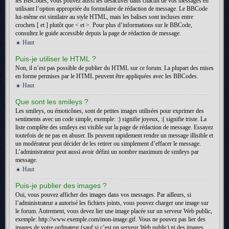
les BBCodes, vous pouvez aussi les désactiver dans chacun de vos messages en
utilisant l’option appropriée du formulaire de rédaction de message. Le BBCode
lui-même est similaire au style HTML, mais les balises sont incluses entre
crochets [ et ] plutôt que < et >. Pour plus d’informations sur le BBCode,
consultez le guide accessible depuis la page de rédaction de message.
Haut
Puis-je utiliser le HTML ?
Non, il n’est pas possible de publier du HTML sur ce forum. La plupart des mises
en forme permises par le HTML peuvent être appliquées avec les BBCodes.
Haut
Que sont les smileys ?
Les smileys, ou émoticônes, sont de petites images utilisées pour exprimer des
sentiments avec un code simple, exemple: :) signifie joyeux, :( signifie triste. La
liste complète des smileys est visible sur la page de rédaction de message. Essayez
toutefois de ne pas en abuser. Ils peuvent rapidement rendre un message illisible et
un modérateur peut décider de les retirer ou simplement d’effacer le message.
L’administrateur peut aussi avoir défini un nombre maximum de smileys par
message.
Haut
Puis-je publier des images ?
Oui, vous pouvez afficher des images dans vos messages. Par ailleurs, si
l’administrateur a autorisé les fichiers joints, vous pouvez charger une image sur
le forum. Autrement, vous devez lier une image placée sur un serveur Web public,
exemple: http://www.exemple.com/mon-image.gif. Vous ne pouvez pas lier des
images de votre ordinateur (sauf si c’est un serveur Web public) ni des images