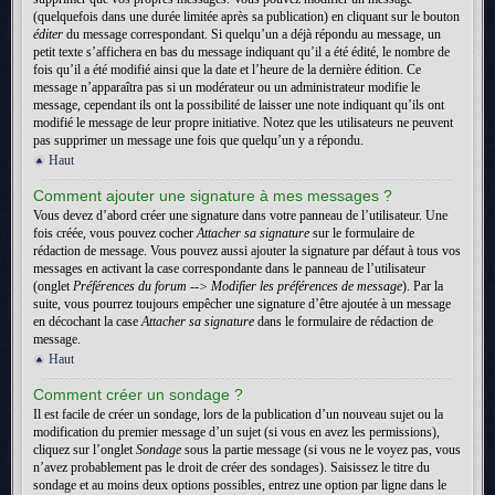
(quelquefois dans une durée limitée après sa publication) en cliquant sur le bouton
éditer
du message correspondant. Si quelqu’un a déjà répondu au message, un
petit texte s’affichera en bas du message indiquant qu’il a été édité, le nombre de
fois qu’il a été modifié ainsi que la date et l’heure de la dernière édition. Ce
message n’apparaîtra pas si un modérateur ou un administrateur modifie le
message, cependant ils ont la possibilité de laisser une note indiquant qu’ils ont
modifié le message de leur propre initiative. Notez que les utilisateurs ne peuvent
pas supprimer un message une fois que quelqu’un y a répondu.
Haut
Comment ajouter une signature à mes messages ?
Vous devez d’abord créer une signature dans votre panneau de l’utilisateur. Une
fois créée, vous pouvez cocher
Attacher sa signature
sur le formulaire de
rédaction de message. Vous pouvez aussi ajouter la signature par défaut à tous vos
messages en activant la case correspondante dans le panneau de l’utilisateur
(onglet
Préférences du forum --> Modifier les préférences de message
). Par la
suite, vous pourrez toujours empêcher une signature d’être ajoutée à un message
en décochant la case
Attacher sa signature
dans le formulaire de rédaction de
message.
Haut
Comment créer un sondage ?
Il est facile de créer un sondage, lors de la publication d’un nouveau sujet ou la
modification du premier message d’un sujet (si vous en avez les permissions),
cliquez sur l’onglet
Sondage
sous la partie message (si vous ne le voyez pas, vous
n’avez probablement pas le droit de créer des sondages). Saisissez le titre du
sondage et au moins deux options possibles, entrez une option par ligne dans le