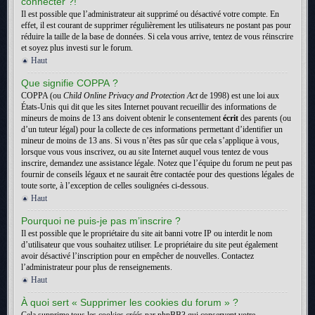
connecter ?!
Il est possible que l’administrateur ait supprimé ou désactivé votre compte. En
effet, il est courant de supprimer régulièrement les utilisateurs ne postant pas pour
réduire la taille de la base de données. Si cela vous arrive, tentez de vous réinscrire
et soyez plus investi sur le forum.
Haut
Que signifie COPPA ?
COPPA (ou
Child Online Privacy and Protection Act
de 1998) est une loi aux
États-Unis qui dit que les sites Internet pouvant recueillir des informations de
mineurs de moins de 13 ans doivent obtenir le consentement
écrit
des parents (ou
d’un tuteur légal) pour la collecte de ces informations permettant d’identifier un
mineur de moins de 13 ans. Si vous n’êtes pas sûr que cela s’applique à vous,
lorsque vous vous inscrivez, ou au site Internet auquel vous tentez de vous
inscrire, demandez une assistance légale. Notez que l’équipe du forum ne peut pas
fournir de conseils légaux et ne saurait être contactée pour des questions légales de
toute sorte, à l’exception de celles soulignées ci-dessous.
Haut
Pourquoi ne puis-je pas m’inscrire ?
Il est possible que le propriétaire du site ait banni votre IP ou interdit le nom
d’utilisateur que vous souhaitez utiliser. Le propriétaire du site peut également
avoir désactivé l’inscription pour en empêcher de nouvelles. Contactez
l’administrateur pour plus de renseignements.
Haut
À quoi sert « Supprimer les cookies du forum » ?