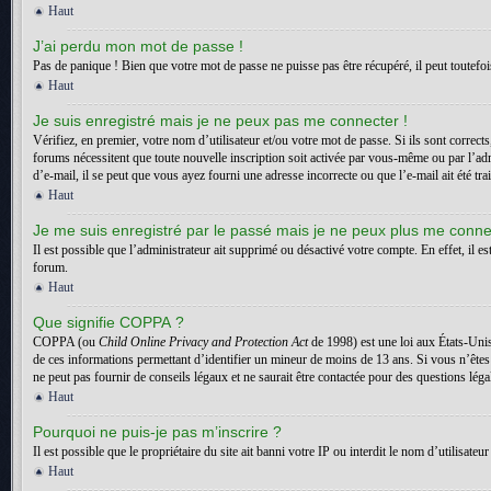
Haut
J’ai perdu mon mot de passe !
Pas de panique ! Bien que votre mot de passe ne puisse pas être récupéré, il peut toutefois
Haut
Je suis enregistré mais je ne peux pas me connecter !
Vérifiez, en premier, votre nom d’utilisateur et/ou votre mot de passe. Si ils sont correct
forums nécessitent que toute nouvelle inscription soit activée par vous-même ou par l’adm
d’e-mail, il se peut que vous ayez fourni une adresse incorrecte ou que l’e-mail ait été trai
Haut
Je me suis enregistré par le passé mais je ne peux plus me conne
Il est possible que l’administrateur ait supprimé ou désactivé votre compte. En effet, il es
forum.
Haut
Que signifie COPPA ?
COPPA (ou
Child Online Privacy and Protection Act
de 1998) est une loi aux États-Unis
de ces informations permettant d’identifier un mineur de moins de 13 ans. Si vous n’êtes
ne peut pas fournir de conseils légaux et ne saurait être contactée pour des questions léga
Haut
Pourquoi ne puis-je pas m’inscrire ?
Il est possible que le propriétaire du site ait banni votre IP ou interdit le nom d’utilisa
Haut