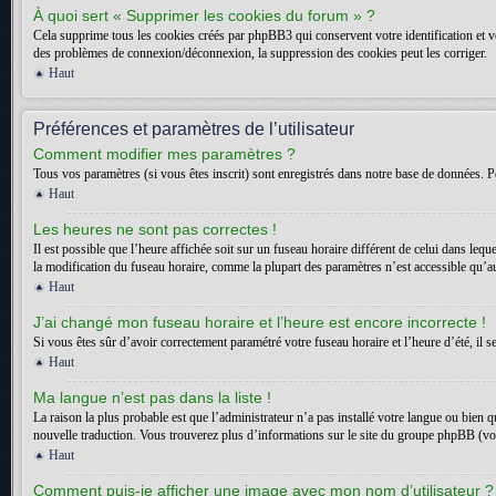
À quoi sert « Supprimer les cookies du forum » ?
Cela supprime tous les cookies créés par phpBB3 qui conservent votre identification et vot
des problèmes de connexion/déconnexion, la suppression des cookies peut les corriger.
Haut
Préférences et paramètres de l’utilisateur
Comment modifier mes paramètres ?
Tous vos paramètres (si vous êtes inscrit) sont enregistrés dans notre base de données. Po
Haut
Les heures ne sont pas correctes !
Il est possible que l’heure affichée soit sur un fuseau horaire différent de celui dans l
la modification du fuseau horaire, comme la plupart des paramètres n’est accessible qu’aux
Haut
J’ai changé mon fuseau horaire et l’heure est encore incorrecte !
Si vous êtes sûr d’avoir correctement paramétré votre fuseau horaire et l’heure d’été, il s
Haut
Ma langue n’est pas dans la liste !
La raison la plus probable est que l’administrateur n’a pas installé votre langue ou bien 
nouvelle traduction. Vous trouverez plus d’informations sur le site du groupe phpBB (voir
Haut
Comment puis-je afficher une image avec mon nom d’utilisateur ?