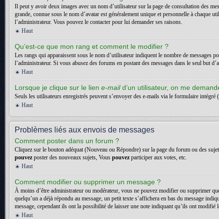
Il peut y avoir deux images avec un nom d’utilisateur sur la page de consultation des me
grande, connue sous le nom d’avatar est généralement unique et personnelle à chaque utilisa
l’administrateur. Vous pouvez le contacter pour lui demander ses raisons.
Haut
Qu’est-ce que mon rang et comment le modifier ?
Les rangs qui apparaissent sous le nom d’utilisateur indiquent le nombre de messages posté
l’administrateur. Si vous abusez des forums en postant des messages dans le seul but d
Haut
Lorsque je clique sur le lien
e-mail
d’un utilisateur, on me deman
Seuls les utilisateurs enregistrés peuvent s’envoyer des e-mails via le formulaire intégré (
Haut
Problèmes liés aux envois de messages
Comment poster dans un forum ?
Cliquez sur le bouton adéquat (Nouveau ou Répondre) sur la page du forum ou des sujets. 
pouvez
poster des nouveaux sujets, Vous
pouvez
participer aux votes, etc.
Haut
Comment modifier ou supprimer un message ?
À moins d’être administrateur ou modérateur, vous ne pouvez modifier ou supprimer que
quelqu’un a déjà répondu au message, un petit texte s’affichera en bas du message indiquan
message, cependant ils ont la possibilité de laisser une note indiquant qu’ils ont modifi
Haut