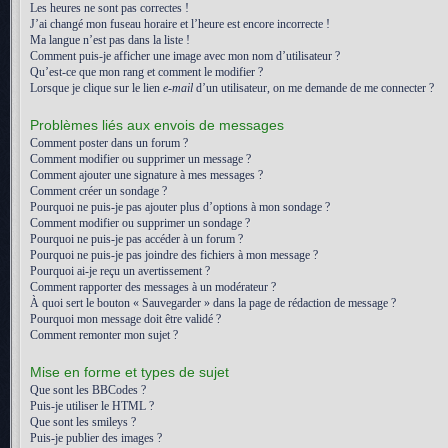
Les heures ne sont pas correctes !
J’ai changé mon fuseau horaire et l’heure est encore incorrecte !
Ma langue n’est pas dans la liste !
Comment puis-je afficher une image avec mon nom d’utilisateur ?
Qu’est-ce que mon rang et comment le modifier ?
Lorsque je clique sur le lien
e-mail
d’un utilisateur, on me demande de me connecter ?
Problèmes liés aux envois de messages
Comment poster dans un forum ?
Comment modifier ou supprimer un message ?
Comment ajouter une signature à mes messages ?
Comment créer un sondage ?
Pourquoi ne puis-je pas ajouter plus d’options à mon sondage ?
Comment modifier ou supprimer un sondage ?
Pourquoi ne puis-je pas accéder à un forum ?
Pourquoi ne puis-je pas joindre des fichiers à mon message ?
Pourquoi ai-je reçu un avertissement ?
Comment rapporter des messages à un modérateur ?
À quoi sert le bouton « Sauvegarder » dans la page de rédaction de message ?
Pourquoi mon message doit être validé ?
Comment remonter mon sujet ?
Mise en forme et types de sujet
Que sont les BBCodes ?
Puis-je utiliser le HTML ?
Que sont les smileys ?
Puis-je publier des images ?