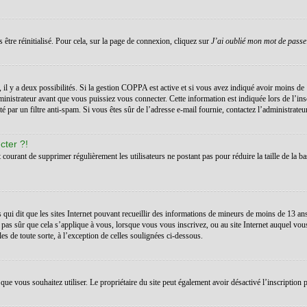
 être réinitialisé. Pour cela, sur la page de connexion, cliquez sur
J’ai oublié mon mot de passe
s, il y a deux possibilités. Si la gestion COPPA est active et si vous avez indiqué avoir moins de 
inistrateur avant que vous puissiez vous connecter. Cette information est indiquée lors de l’ins
té par un filtre anti-spam. Si vous êtes sûr de l’adresse e-mail fournie, contactez l’administrateur
cter ?!
t courant de supprimer régulièrement les utilisateurs ne postant pas pour réduire la taille de la ba
 qui dit que les sites Internet pouvant recueillir des informations de mineurs de moins de 13 a
 pas sûr que cela s’applique à vous, lorsque vous vous inscrivez, ou au site Internet auquel vo
les de toute sorte, à l’exception de celles soulignées ci-dessous.
teur que vous souhaitez utiliser. Le propriétaire du site peut également avoir désactivé l’inscrip