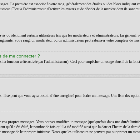
ssages. La première est associée à votre rang, généralement des étoiles ou des blocs indiquant 
teur. C’est à l’administrateur d’activer les avatars et de décider de la manière dont ils sont mis
s ou identifient certains utilisateurs tels que les modérateurs et administrateurs. En général, v
’augmenter votre rang, un modérateur ou un administrateur peut rabaisser votre compteur de mes
de de me connecter ?
si la fonction a été activée par l’administrateur). Ceci pour empêcher un usage abusif de la foncti
Il se peut que vous ayez besoin d’être enregistré pour écrire un message. Une liste des option
 vos propres messages. Vous pouvez modifier un message (quelquefois dans une durée limitée a
t qu’il a été édité, le nombre de fois qu’il a été modifié ainsi que la date et l’heure de la der
é le message de leur propre initiative. Notez que les utilisateurs ne peuvent pas supprimer un m