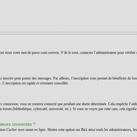
r et/ou votre mot de passe sont corrects. S’ils le sont, contactez l’administrateur pour vérifier 
 inscrire pour poster des messages. Par ailleurs, l’inscription vous permet de bénéficier de fon
 L’inscription est rapide et vivement conseillée.
re connexion, vous ne resterez connecté que pendant une durée déterminée. Cela empêche l’utilis
orum (bibliothèque, cybercafé, université, etc.). Si vous ne voyez pas cette case, cela signifie q
ateurs connectés ?
ption
Cacher mon statut en ligne
. Mettez cette option sur
Oui
ainsi seuls les administrateurs, l