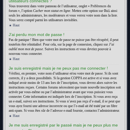
utilisateurs connectés ?
Vous trouverez dans votre panneau de l’utilisateur, onglet « Préférences du
forum », l’option
Cacher mon statut en ligne
. Mettez cette option sur
Oui
ainsi
seuls les administrateurs, les modérateurs et vous verrez votre nom dans la liste.
Vous serez compté parmi les utilisateurs invisibles.
Haut
J’ai perdu mon mot de passe !
Pas de panique ! Bien que votre mot de passe ne puisse pas être récupéré, il peut
toutefois être réinitialisé. Pour cela, sur la page de connexion, cliquez sur
J’ai
oublié mon mot de passe
. Suivez les instructions et vous devriez pouvoir à
nouveau vous connecter.
Haut
Je suis enregistré mais je ne peux pas me connecter !
Vérifiez, en premier, votre nom d’utilisateur et/ou votre mot de passe. Si ils sont
corrects, il y a deux possibilités. Si la gestion COPPA est active et si vous avez
indiqué avoir moins de 13 ans lors de l’inscription, vous devrez alors suivre les
instructions reçues. Certains forums nécessitent que toute nouvelle inscription soit
activée par vous-même ou par l’administrateur avant que vous puissiez vous
connecter. Cette information est indiquée lors de l’inscription. Si vous avez reçu
un e-mail, suivez ses instructions. Si vous n’avez pas reçu d’e-mail, il se peut que
vous ayez fourni une adresse incorrecte ou que l’e-mail ait été traité par un filtre
anti-spam. Si vous êtes sûr de l’adresse e-mail fournie, contactez l’administrateur.
Haut
Je me suis enregistré par le passé mais je ne peux plus me