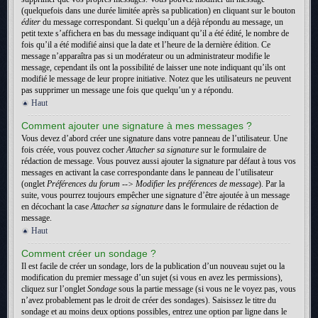
(quelquefois dans une durée limitée après sa publication) en cliquant sur le bouton
éditer
du message correspondant. Si quelqu’un a déjà répondu au message, un
petit texte s’affichera en bas du message indiquant qu’il a été édité, le nombre de
fois qu’il a été modifié ainsi que la date et l’heure de la dernière édition. Ce
message n’apparaîtra pas si un modérateur ou un administrateur modifie le
message, cependant ils ont la possibilité de laisser une note indiquant qu’ils ont
modifié le message de leur propre initiative. Notez que les utilisateurs ne peuvent
pas supprimer un message une fois que quelqu’un y a répondu.
Haut
Comment ajouter une signature à mes messages ?
Vous devez d’abord créer une signature dans votre panneau de l’utilisateur. Une
fois créée, vous pouvez cocher
Attacher sa signature
sur le formulaire de
rédaction de message. Vous pouvez aussi ajouter la signature par défaut à tous vos
messages en activant la case correspondante dans le panneau de l’utilisateur
(onglet
Préférences du forum --> Modifier les préférences de message
). Par la
suite, vous pourrez toujours empêcher une signature d’être ajoutée à un message
en décochant la case
Attacher sa signature
dans le formulaire de rédaction de
message.
Haut
Comment créer un sondage ?
Il est facile de créer un sondage, lors de la publication d’un nouveau sujet ou la
modification du premier message d’un sujet (si vous en avez les permissions),
cliquez sur l’onglet
Sondage
sous la partie message (si vous ne le voyez pas, vous
n’avez probablement pas le droit de créer des sondages). Saisissez le titre du
sondage et au moins deux options possibles, entrez une option par ligne dans le