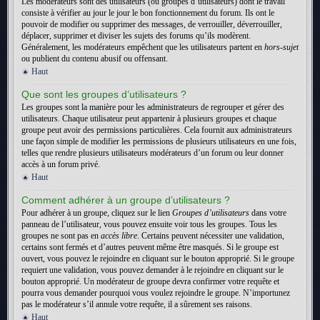
Les modérateurs sont des utilisateurs (ou groupes d’utilisateurs) dont le travail
consiste à vérifier au jour le jour le bon fonctionnement du forum. Ils ont le
pouvoir de modifier ou supprimer des messages, de verrouiller, déverrouiller,
déplacer, supprimer et diviser les sujets des forums qu’ils modèrent.
Généralement, les modérateurs empêchent que les utilisateurs partent en
hors-sujet
ou publient du contenu abusif ou offensant.
Haut
Que sont les groupes d’utilisateurs ?
Les groupes sont la manière pour les administrateurs de regrouper et gérer des
utilisateurs. Chaque utilisateur peut appartenir à plusieurs groupes et chaque
groupe peut avoir des permissions particulières. Cela fournit aux administrateurs
une façon simple de modifier les permissions de plusieurs utilisateurs en une fois,
telles que rendre plusieurs utilisateurs modérateurs d’un forum ou leur donner
accès à un forum privé.
Haut
Comment adhérer à un groupe d’utilisateurs ?
Pour adhérer à un groupe, cliquez sur le lien
Groupes d’utilisateurs
dans votre
panneau de l’utilisateur, vous pouvez ensuite voir tous les groupes. Tous les
groupes ne sont pas en
accès libre
. Certains peuvent nécessiter une validation,
certains sont fermés et d’autres peuvent même être masqués. Si le groupe est
ouvert, vous pouvez le rejoindre en cliquant sur le bouton approprié. Si le groupe
requiert une validation, vous pouvez demander à le rejoindre en cliquant sur le
bouton approprié. Un modérateur de groupe devra confirmer votre requête et
pourra vous demander pourquoi vous voulez rejoindre le groupe. N’importunez
pas le modérateur s’il annule votre requête, il a sûrement ses raisons.
Haut