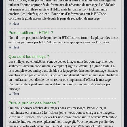
les BBCodes, vous pouvez aussi les désactiver dans chacun de vos messages en
utilisant l’option appropriée du formulaire de rédaction de message. Le BBCode
lui-même est similaire au style HTML, mais les balises sont incluses entre
crochets [ et ] plutôt que < et >. Pour plus d’informations sur le BBCode,
consultez le guide accessible depuis la page de rédaction de message.
Haut
Puis-je utiliser le HTML ?
Non, il n’est pas possible de publier du HTML sur ce forum. La plupart des mises
en forme permises par le HTML peuvent être appliquées avec les BBCodes.
Haut
Que sont les smileys ?
Les smileys, ou émoticônes, sont de petites images utilisées pour exprimer des
sentiments avec un code simple, exemple: :) signifie joyeux, :( signifie triste. La
liste complète des smileys est visible sur la page de rédaction de message. Essayez
toutefois de ne pas en abuser. Ils peuvent rapidement rendre un message illisible et
un modérateur peut décider de les retirer ou simplement d’effacer le message.
L’administrateur peut aussi avoir défini un nombre maximum de smileys par
message.
Haut
Puis-je publier des images ?
Oui, vous pouvez afficher des images dans vos messages. Par ailleurs, si
l’administrateur a autorisé les fichiers joints, vous pouvez charger une image sur
le forum. Autrement, vous devez lier une image placée sur un serveur Web public,
exemple: http://www.exemple.com/mon-image.gif. Vous ne pouvez pas lier des
images de votre ordinateur (sauf si c’est un serveur Web public) ni des images