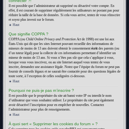
connecter ?!
Il est possible que l’administrateur ait supprimé ou désactivé votre compte. En
effet, il est courant de supprimer régulièrement les utilisateurs ne postant pas pour
réduire la taille de la base de données. Si cela vous arrive, tentez de vous réinscrire
et soyez plus investi sur le forum.
Haut
Que signifie COPPA ?
COPPA (ou
Child Online Privacy and Protection Act
de 1998) est une loi aux
États-Unis qui dit que les sites Internet pouvant recueillir des informations de
mineurs de moins de 13 ans doivent obtenir le consentement
écrit
des parents (ou
d’un tuteur légal) pour la collecte de ces informations permettant d’identifier un
mineur de moins de 13 ans. Si vous n’êtes pas sûr que cela s’applique à vous,
lorsque vous vous inscrivez, ou au site Internet auquel vous tentez de vous
inscrire, demandez une assistance légale. Notez que l’équipe du forum ne peut pas
fournir de conseils légaux et ne saurait être contactée pour des questions légales de
toute sorte, à l’exception de celles soulignées ci-dessous.
Haut
Pourquoi ne puis-je pas m’inscrire ?
Il est possible que le propriétaire du site ait banni votre IP ou interdit le nom
d’utilisateur que vous souhaitez utiliser. Le propriétaire du site peut également
avoir désactivé l’inscription pour en empêcher de nouvelles. Contactez
l’administrateur pour plus de renseignements.
Haut
À quoi sert « Supprimer les cookies du forum » ?