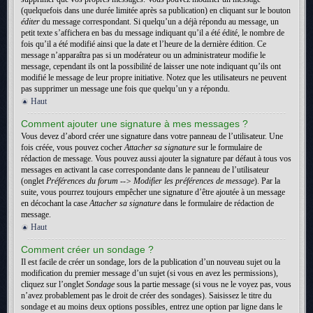
(quelquefois dans une durée limitée après sa publication) en cliquant sur le bouton
éditer
du message correspondant. Si quelqu’un a déjà répondu au message, un
petit texte s’affichera en bas du message indiquant qu’il a été édité, le nombre de
fois qu’il a été modifié ainsi que la date et l’heure de la dernière édition. Ce
message n’apparaîtra pas si un modérateur ou un administrateur modifie le
message, cependant ils ont la possibilité de laisser une note indiquant qu’ils ont
modifié le message de leur propre initiative. Notez que les utilisateurs ne peuvent
pas supprimer un message une fois que quelqu’un y a répondu.
Haut
Comment ajouter une signature à mes messages ?
Vous devez d’abord créer une signature dans votre panneau de l’utilisateur. Une
fois créée, vous pouvez cocher
Attacher sa signature
sur le formulaire de
rédaction de message. Vous pouvez aussi ajouter la signature par défaut à tous vos
messages en activant la case correspondante dans le panneau de l’utilisateur
(onglet
Préférences du forum --> Modifier les préférences de message
). Par la
suite, vous pourrez toujours empêcher une signature d’être ajoutée à un message
en décochant la case
Attacher sa signature
dans le formulaire de rédaction de
message.
Haut
Comment créer un sondage ?
Il est facile de créer un sondage, lors de la publication d’un nouveau sujet ou la
modification du premier message d’un sujet (si vous en avez les permissions),
cliquez sur l’onglet
Sondage
sous la partie message (si vous ne le voyez pas, vous
n’avez probablement pas le droit de créer des sondages). Saisissez le titre du
sondage et au moins deux options possibles, entrez une option par ligne dans le