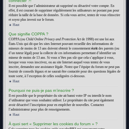
connecter ?!
Il est possible que l’administrateur ait supprimé ou désactivé votre compte. En
effet, il est courant de supprimer régulièrement les utilisateurs ne postant pas pour
réduire la taille de la base de données. Si cela vous arrive, tentez de vous réinscrire
et soyez plus investi sur le forum.
Haut
Que signifie COPPA ?
COPPA (ou
Child Online Privacy and Protection Act
de 1998) est une loi aux
États-Unis qui dit que les sites Internet pouvant recueillir des informations de
mineurs de moins de 13 ans doivent obtenir le consentement
écrit
des parents (ou
d’un tuteur légal) pour la collecte de ces informations permettant d’identifier un
mineur de moins de 13 ans. Si vous n’êtes pas sûr que cela s’applique à vous,
lorsque vous vous inscrivez, ou au site Internet auquel vous tentez de vous
inscrire, demandez une assistance légale. Notez que l’équipe du forum ne peut pas
fournir de conseils légaux et ne saurait être contactée pour des questions légales de
toute sorte, à l’exception de celles soulignées ci-dessous.
Haut
Pourquoi ne puis-je pas m’inscrire ?
Il est possible que le propriétaire du site ait banni votre IP ou interdit le nom
d’utilisateur que vous souhaitez utiliser. Le propriétaire du site peut également
avoir désactivé l’inscription pour en empêcher de nouvelles. Contactez
l’administrateur pour plus de renseignements.
Haut
À quoi sert « Supprimer les cookies du forum » ?