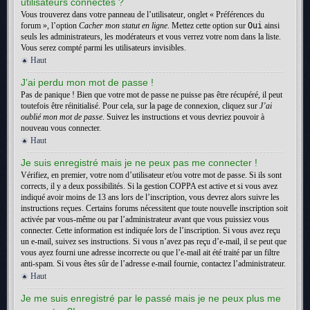
utilisateurs connectés ?
Vous trouverez dans votre panneau de l’utilisateur, onglet « Préférences du
forum », l’option
Cacher mon statut en ligne
. Mettez cette option sur
Oui
ainsi
seuls les administrateurs, les modérateurs et vous verrez votre nom dans la liste.
Vous serez compté parmi les utilisateurs invisibles.
Haut
J’ai perdu mon mot de passe !
Pas de panique ! Bien que votre mot de passe ne puisse pas être récupéré, il peut
toutefois être réinitialisé. Pour cela, sur la page de connexion, cliquez sur
J’ai
oublié mon mot de passe
. Suivez les instructions et vous devriez pouvoir à
nouveau vous connecter.
Haut
Je suis enregistré mais je ne peux pas me connecter !
Vérifiez, en premier, votre nom d’utilisateur et/ou votre mot de passe. Si ils sont
corrects, il y a deux possibilités. Si la gestion COPPA est active et si vous avez
indiqué avoir moins de 13 ans lors de l’inscription, vous devrez alors suivre les
instructions reçues. Certains forums nécessitent que toute nouvelle inscription soit
activée par vous-même ou par l’administrateur avant que vous puissiez vous
connecter. Cette information est indiquée lors de l’inscription. Si vous avez reçu
un e-mail, suivez ses instructions. Si vous n’avez pas reçu d’e-mail, il se peut que
vous ayez fourni une adresse incorrecte ou que l’e-mail ait été traité par un filtre
anti-spam. Si vous êtes sûr de l’adresse e-mail fournie, contactez l’administrateur.
Haut
Je me suis enregistré par le passé mais je ne peux plus me