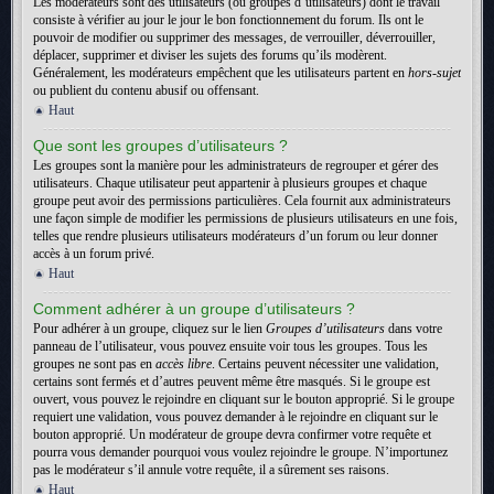
Les modérateurs sont des utilisateurs (ou groupes d’utilisateurs) dont le travail
consiste à vérifier au jour le jour le bon fonctionnement du forum. Ils ont le
pouvoir de modifier ou supprimer des messages, de verrouiller, déverrouiller,
déplacer, supprimer et diviser les sujets des forums qu’ils modèrent.
Généralement, les modérateurs empêchent que les utilisateurs partent en
hors-sujet
ou publient du contenu abusif ou offensant.
Haut
Que sont les groupes d’utilisateurs ?
Les groupes sont la manière pour les administrateurs de regrouper et gérer des
utilisateurs. Chaque utilisateur peut appartenir à plusieurs groupes et chaque
groupe peut avoir des permissions particulières. Cela fournit aux administrateurs
une façon simple de modifier les permissions de plusieurs utilisateurs en une fois,
telles que rendre plusieurs utilisateurs modérateurs d’un forum ou leur donner
accès à un forum privé.
Haut
Comment adhérer à un groupe d’utilisateurs ?
Pour adhérer à un groupe, cliquez sur le lien
Groupes d’utilisateurs
dans votre
panneau de l’utilisateur, vous pouvez ensuite voir tous les groupes. Tous les
groupes ne sont pas en
accès libre
. Certains peuvent nécessiter une validation,
certains sont fermés et d’autres peuvent même être masqués. Si le groupe est
ouvert, vous pouvez le rejoindre en cliquant sur le bouton approprié. Si le groupe
requiert une validation, vous pouvez demander à le rejoindre en cliquant sur le
bouton approprié. Un modérateur de groupe devra confirmer votre requête et
pourra vous demander pourquoi vous voulez rejoindre le groupe. N’importunez
pas le modérateur s’il annule votre requête, il a sûrement ses raisons.
Haut