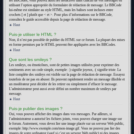
les BBCodes, vous pouvez aussi les désactiver dans chacun de vos messages en
utilisant l’option appropriée du formulaire de rédaction de message. Le BBCode
lui-même est similaire au style HTML, mais les balises sont incluses entre
crochets [ et ] plutôt que < et >. Pour plus d’informations sur le BBCode,
consultez le guide accessible depuis la page de rédaction de message.
Haut
Puis-je utiliser le HTML ?
Non, il n’est pas possible de publier du HTML sur ce forum. La plupart des mises
en forme permises par le HTML peuvent être appliquées avec les BBCodes.
Haut
Que sont les smileys ?
Les smileys, ou émoticônes, sont de petites images utilisées pour exprimer des
sentiments avec un code simple, exemple: :) signifie joyeux, :( signifie triste. La
liste complète des smileys est visible sur la page de rédaction de message. Essayez
toutefois de ne pas en abuser. Ils peuvent rapidement rendre un message illisible et
un modérateur peut décider de les retirer ou simplement d’effacer le message.
L’administrateur peut aussi avoir défini un nombre maximum de smileys par
message.
Haut
Puis-je publier des images ?
Oui, vous pouvez afficher des images dans vos messages. Par ailleurs, si
l’administrateur a autorisé les fichiers joints, vous pouvez charger une image sur
le forum. Autrement, vous devez lier une image placée sur un serveur Web public,
exemple: http://www.exemple.com/mon-image.gif. Vous ne pouvez pas lier des
images de votre ordinateur (sauf si c’est un serveur Web public) ni des images