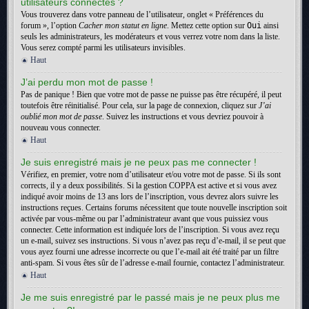
utilisateurs connectés ?
Vous trouverez dans votre panneau de l’utilisateur, onglet « Préférences du
forum », l’option
Cacher mon statut en ligne
. Mettez cette option sur
Oui
ainsi
seuls les administrateurs, les modérateurs et vous verrez votre nom dans la liste.
Vous serez compté parmi les utilisateurs invisibles.
Haut
J’ai perdu mon mot de passe !
Pas de panique ! Bien que votre mot de passe ne puisse pas être récupéré, il peut
toutefois être réinitialisé. Pour cela, sur la page de connexion, cliquez sur
J’ai
oublié mon mot de passe
. Suivez les instructions et vous devriez pouvoir à
nouveau vous connecter.
Haut
Je suis enregistré mais je ne peux pas me connecter !
Vérifiez, en premier, votre nom d’utilisateur et/ou votre mot de passe. Si ils sont
corrects, il y a deux possibilités. Si la gestion COPPA est active et si vous avez
indiqué avoir moins de 13 ans lors de l’inscription, vous devrez alors suivre les
instructions reçues. Certains forums nécessitent que toute nouvelle inscription soit
activée par vous-même ou par l’administrateur avant que vous puissiez vous
connecter. Cette information est indiquée lors de l’inscription. Si vous avez reçu
un e-mail, suivez ses instructions. Si vous n’avez pas reçu d’e-mail, il se peut que
vous ayez fourni une adresse incorrecte ou que l’e-mail ait été traité par un filtre
anti-spam. Si vous êtes sûr de l’adresse e-mail fournie, contactez l’administrateur.
Haut
Je me suis enregistré par le passé mais je ne peux plus me