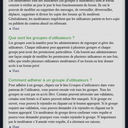
Les modérateurs sont des utilisateurs (ou groupes d’utilisateurs) dont le travail
consiste à vérifier au jour le jour le bon fonctionnement du forum. Ils ont le
pouvoir de modifier ou supprimer des messages, de verrouiller, déverrouiller,
déplacer, supprimer et diviser les sujets des forums qu’ils modèrent.
Généralement, les modérateurs empêchent que les utilisateurs partent en
hors-sujet
ou publient du contenu abusif ou offensant.
Haut
Que sont les groupes d’utilisateurs ?
Les groupes sont la manière pour les administrateurs de regrouper et gérer des
utilisateurs. Chaque utilisateur peut appartenir à plusieurs groupes et chaque
groupe peut avoir des permissions particulières. Cela fournit aux administrateurs
une façon simple de modifier les permissions de plusieurs utilisateurs en une fois,
telles que rendre plusieurs utilisateurs modérateurs d’un forum ou leur donner
accès à un forum privé.
Haut
Comment adhérer à un groupe d’utilisateurs ?
Pour adhérer à un groupe, cliquez sur le lien
Groupes d’utilisateurs
dans votre
panneau de l’utilisateur, vous pouvez ensuite voir tous les groupes. Tous les
groupes ne sont pas en
accès libre
. Certains peuvent nécessiter une validation,
certains sont fermés et d’autres peuvent même être masqués. Si le groupe est
ouvert, vous pouvez le rejoindre en cliquant sur le bouton approprié. Si le groupe
requiert une validation, vous pouvez demander à le rejoindre en cliquant sur le
bouton approprié. Un modérateur de groupe devra confirmer votre requête et
pourra vous demander pourquoi vous voulez rejoindre le groupe. N’importunez
pas le modérateur s’il annule votre requête, il a sûrement ses raisons.
Haut