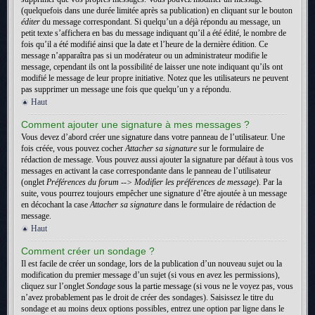
(quelquefois dans une durée limitée après sa publication) en cliquant sur le bouton
éditer
du message correspondant. Si quelqu’un a déjà répondu au message, un
petit texte s’affichera en bas du message indiquant qu’il a été édité, le nombre de
fois qu’il a été modifié ainsi que la date et l’heure de la dernière édition. Ce
message n’apparaîtra pas si un modérateur ou un administrateur modifie le
message, cependant ils ont la possibilité de laisser une note indiquant qu’ils ont
modifié le message de leur propre initiative. Notez que les utilisateurs ne peuvent
pas supprimer un message une fois que quelqu’un y a répondu.
Haut
Comment ajouter une signature à mes messages ?
Vous devez d’abord créer une signature dans votre panneau de l’utilisateur. Une
fois créée, vous pouvez cocher
Attacher sa signature
sur le formulaire de
rédaction de message. Vous pouvez aussi ajouter la signature par défaut à tous vos
messages en activant la case correspondante dans le panneau de l’utilisateur
(onglet
Préférences du forum --> Modifier les préférences de message
). Par la
suite, vous pourrez toujours empêcher une signature d’être ajoutée à un message
en décochant la case
Attacher sa signature
dans le formulaire de rédaction de
message.
Haut
Comment créer un sondage ?
Il est facile de créer un sondage, lors de la publication d’un nouveau sujet ou la
modification du premier message d’un sujet (si vous en avez les permissions),
cliquez sur l’onglet
Sondage
sous la partie message (si vous ne le voyez pas, vous
n’avez probablement pas le droit de créer des sondages). Saisissez le titre du
sondage et au moins deux options possibles, entrez une option par ligne dans le