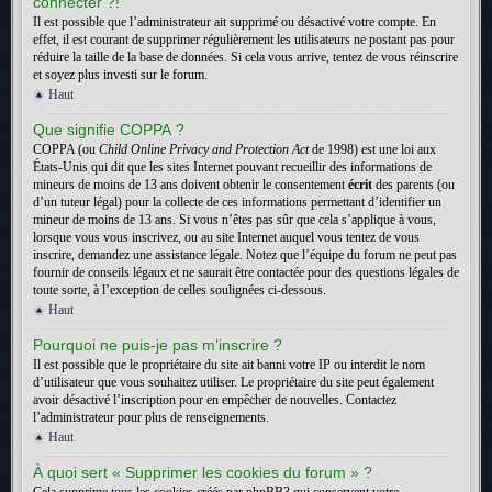
connecter ?!
Il est possible que l’administrateur ait supprimé ou désactivé votre compte. En
effet, il est courant de supprimer régulièrement les utilisateurs ne postant pas pour
réduire la taille de la base de données. Si cela vous arrive, tentez de vous réinscrire
et soyez plus investi sur le forum.
Haut
Que signifie COPPA ?
COPPA (ou
Child Online Privacy and Protection Act
de 1998) est une loi aux
États-Unis qui dit que les sites Internet pouvant recueillir des informations de
mineurs de moins de 13 ans doivent obtenir le consentement
écrit
des parents (ou
d’un tuteur légal) pour la collecte de ces informations permettant d’identifier un
mineur de moins de 13 ans. Si vous n’êtes pas sûr que cela s’applique à vous,
lorsque vous vous inscrivez, ou au site Internet auquel vous tentez de vous
inscrire, demandez une assistance légale. Notez que l’équipe du forum ne peut pas
fournir de conseils légaux et ne saurait être contactée pour des questions légales de
toute sorte, à l’exception de celles soulignées ci-dessous.
Haut
Pourquoi ne puis-je pas m’inscrire ?
Il est possible que le propriétaire du site ait banni votre IP ou interdit le nom
d’utilisateur que vous souhaitez utiliser. Le propriétaire du site peut également
avoir désactivé l’inscription pour en empêcher de nouvelles. Contactez
l’administrateur pour plus de renseignements.
Haut
À quoi sert « Supprimer les cookies du forum » ?