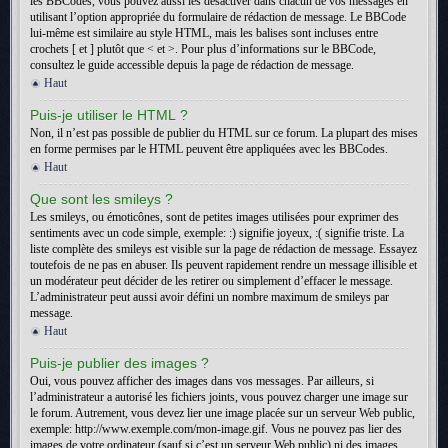
les BBCodes, vous pouvez aussi les désactiver dans chacun de vos messages en
utilisant l’option appropriée du formulaire de rédaction de message. Le BBCode
lui-même est similaire au style HTML, mais les balises sont incluses entre
crochets [ et ] plutôt que < et >. Pour plus d’informations sur le BBCode,
consultez le guide accessible depuis la page de rédaction de message.
Haut
Puis-je utiliser le HTML ?
Non, il n’est pas possible de publier du HTML sur ce forum. La plupart des mises
en forme permises par le HTML peuvent être appliquées avec les BBCodes.
Haut
Que sont les smileys ?
Les smileys, ou émoticônes, sont de petites images utilisées pour exprimer des
sentiments avec un code simple, exemple: :) signifie joyeux, :( signifie triste. La
liste complète des smileys est visible sur la page de rédaction de message. Essayez
toutefois de ne pas en abuser. Ils peuvent rapidement rendre un message illisible et
un modérateur peut décider de les retirer ou simplement d’effacer le message.
L’administrateur peut aussi avoir défini un nombre maximum de smileys par
message.
Haut
Puis-je publier des images ?
Oui, vous pouvez afficher des images dans vos messages. Par ailleurs, si
l’administrateur a autorisé les fichiers joints, vous pouvez charger une image sur
le forum. Autrement, vous devez lier une image placée sur un serveur Web public,
exemple: http://www.exemple.com/mon-image.gif. Vous ne pouvez pas lier des
images de votre ordinateur (sauf si c’est un serveur Web public) ni des images