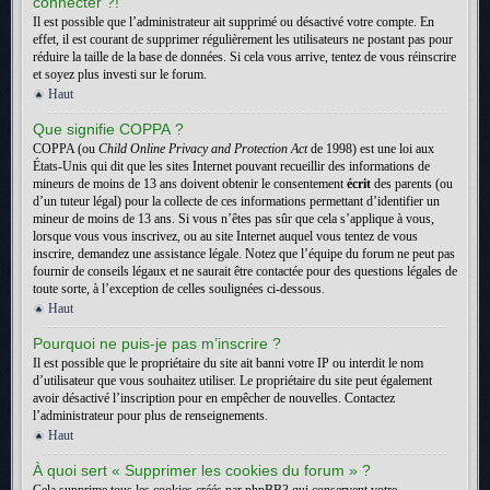
connecter ?!
Il est possible que l’administrateur ait supprimé ou désactivé votre compte. En
effet, il est courant de supprimer régulièrement les utilisateurs ne postant pas pour
réduire la taille de la base de données. Si cela vous arrive, tentez de vous réinscrire
et soyez plus investi sur le forum.
Haut
Que signifie COPPA ?
COPPA (ou
Child Online Privacy and Protection Act
de 1998) est une loi aux
États-Unis qui dit que les sites Internet pouvant recueillir des informations de
mineurs de moins de 13 ans doivent obtenir le consentement
écrit
des parents (ou
d’un tuteur légal) pour la collecte de ces informations permettant d’identifier un
mineur de moins de 13 ans. Si vous n’êtes pas sûr que cela s’applique à vous,
lorsque vous vous inscrivez, ou au site Internet auquel vous tentez de vous
inscrire, demandez une assistance légale. Notez que l’équipe du forum ne peut pas
fournir de conseils légaux et ne saurait être contactée pour des questions légales de
toute sorte, à l’exception de celles soulignées ci-dessous.
Haut
Pourquoi ne puis-je pas m’inscrire ?
Il est possible que le propriétaire du site ait banni votre IP ou interdit le nom
d’utilisateur que vous souhaitez utiliser. Le propriétaire du site peut également
avoir désactivé l’inscription pour en empêcher de nouvelles. Contactez
l’administrateur pour plus de renseignements.
Haut
À quoi sert « Supprimer les cookies du forum » ?