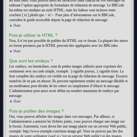
les BBCodes, vous pouvez aussi les désactiver dans chacun de vos messages en
utilisant l’option appropriée du formulaire de rédaction de message. Le BBCode
lui-même est similaire au style HTML, mais les balises sont incluses entre
crochets [ et ] plutôt que < et >. Pour plus d’informations sur le BBCode,
consultez le guide accessible depuis la page de rédaction de message.
Haut
Puis-je utiliser le HTML ?
Non, il n’est pas possible de publier du HTML sur ce forum. La plupart des mises
en forme permises par le HTML peuvent être appliquées avec les BBCodes.
Haut
Que sont les smileys ?
Les smileys, ou émoticônes, sont de petites images utilisées pour exprimer des
sentiments avec un code simple, exemple: :) signifie joyeux, :( signifie triste. La
liste complète des smileys est visible sur la page de rédaction de message. Essayez
toutefois de ne pas en abuser. Ils peuvent rapidement rendre un message illisible et
un modérateur peut décider de les retirer ou simplement d’effacer le message.
L’administrateur peut aussi avoir défini un nombre maximum de smileys par
message.
Haut
Puis-je publier des images ?
Oui, vous pouvez afficher des images dans vos messages. Par ailleurs, si
l’administrateur a autorisé les fichiers joints, vous pouvez charger une image sur
le forum. Autrement, vous devez lier une image placée sur un serveur Web public,
exemple: http://www.exemple.com/mon-image.gif. Vous ne pouvez pas lier des
images de votre ordinateur (sauf si c’est un serveur Web public) ni des images