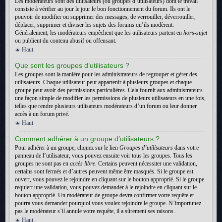
Les modérateurs sont des utilisateurs (ou groupes d’utilisateurs) dont le travail
consiste à vérifier au jour le jour le bon fonctionnement du forum. Ils ont le
pouvoir de modifier ou supprimer des messages, de verrouiller, déverrouiller,
déplacer, supprimer et diviser les sujets des forums qu’ils modèrent.
Généralement, les modérateurs empêchent que les utilisateurs partent en
hors-sujet
ou publient du contenu abusif ou offensant.
Haut
Que sont les groupes d’utilisateurs ?
Les groupes sont la manière pour les administrateurs de regrouper et gérer des
utilisateurs. Chaque utilisateur peut appartenir à plusieurs groupes et chaque
groupe peut avoir des permissions particulières. Cela fournit aux administrateurs
une façon simple de modifier les permissions de plusieurs utilisateurs en une fois,
telles que rendre plusieurs utilisateurs modérateurs d’un forum ou leur donner
accès à un forum privé.
Haut
Comment adhérer à un groupe d’utilisateurs ?
Pour adhérer à un groupe, cliquez sur le lien
Groupes d’utilisateurs
dans votre
panneau de l’utilisateur, vous pouvez ensuite voir tous les groupes. Tous les
groupes ne sont pas en
accès libre
. Certains peuvent nécessiter une validation,
certains sont fermés et d’autres peuvent même être masqués. Si le groupe est
ouvert, vous pouvez le rejoindre en cliquant sur le bouton approprié. Si le groupe
requiert une validation, vous pouvez demander à le rejoindre en cliquant sur le
bouton approprié. Un modérateur de groupe devra confirmer votre requête et
pourra vous demander pourquoi vous voulez rejoindre le groupe. N’importunez
pas le modérateur s’il annule votre requête, il a sûrement ses raisons.
Haut