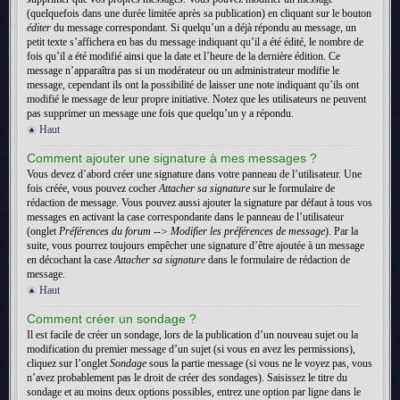
(quelquefois dans une durée limitée après sa publication) en cliquant sur le bouton
éditer
du message correspondant. Si quelqu’un a déjà répondu au message, un
petit texte s’affichera en bas du message indiquant qu’il a été édité, le nombre de
fois qu’il a été modifié ainsi que la date et l’heure de la dernière édition. Ce
message n’apparaîtra pas si un modérateur ou un administrateur modifie le
message, cependant ils ont la possibilité de laisser une note indiquant qu’ils ont
modifié le message de leur propre initiative. Notez que les utilisateurs ne peuvent
pas supprimer un message une fois que quelqu’un y a répondu.
Haut
Comment ajouter une signature à mes messages ?
Vous devez d’abord créer une signature dans votre panneau de l’utilisateur. Une
fois créée, vous pouvez cocher
Attacher sa signature
sur le formulaire de
rédaction de message. Vous pouvez aussi ajouter la signature par défaut à tous vos
messages en activant la case correspondante dans le panneau de l’utilisateur
(onglet
Préférences du forum --> Modifier les préférences de message
). Par la
suite, vous pourrez toujours empêcher une signature d’être ajoutée à un message
en décochant la case
Attacher sa signature
dans le formulaire de rédaction de
message.
Haut
Comment créer un sondage ?
Il est facile de créer un sondage, lors de la publication d’un nouveau sujet ou la
modification du premier message d’un sujet (si vous en avez les permissions),
cliquez sur l’onglet
Sondage
sous la partie message (si vous ne le voyez pas, vous
n’avez probablement pas le droit de créer des sondages). Saisissez le titre du
sondage et au moins deux options possibles, entrez une option par ligne dans le