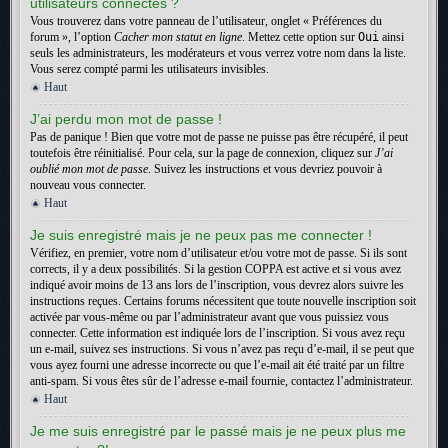
utilisateurs connectés ?
Vous trouverez dans votre panneau de l’utilisateur, onglet « Préférences du
forum », l’option
Cacher mon statut en ligne
. Mettez cette option sur
Oui
ainsi
seuls les administrateurs, les modérateurs et vous verrez votre nom dans la liste.
Vous serez compté parmi les utilisateurs invisibles.
Haut
J’ai perdu mon mot de passe !
Pas de panique ! Bien que votre mot de passe ne puisse pas être récupéré, il peut
toutefois être réinitialisé. Pour cela, sur la page de connexion, cliquez sur
J’ai
oublié mon mot de passe
. Suivez les instructions et vous devriez pouvoir à
nouveau vous connecter.
Haut
Je suis enregistré mais je ne peux pas me connecter !
Vérifiez, en premier, votre nom d’utilisateur et/ou votre mot de passe. Si ils sont
corrects, il y a deux possibilités. Si la gestion COPPA est active et si vous avez
indiqué avoir moins de 13 ans lors de l’inscription, vous devrez alors suivre les
instructions reçues. Certains forums nécessitent que toute nouvelle inscription soit
activée par vous-même ou par l’administrateur avant que vous puissiez vous
connecter. Cette information est indiquée lors de l’inscription. Si vous avez reçu
un e-mail, suivez ses instructions. Si vous n’avez pas reçu d’e-mail, il se peut que
vous ayez fourni une adresse incorrecte ou que l’e-mail ait été traité par un filtre
anti-spam. Si vous êtes sûr de l’adresse e-mail fournie, contactez l’administrateur.
Haut
Je me suis enregistré par le passé mais je ne peux plus me