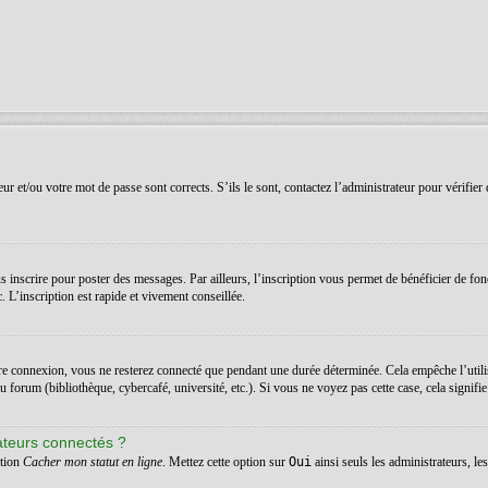
r et/ou votre mot de passe sont corrects. S’ils le sont, contactez l’administrateur pour vérifier 
 inscrire pour poster des messages. Par ailleurs, l’inscription vous permet de bénéficier de fon
 L’inscription est rapide et vivement conseillée.
re connexion, vous ne resterez connecté que pendant une durée déterminée. Cela empêche l’utilis
orum (bibliothèque, cybercafé, université, etc.). Si vous ne voyez pas cette case, cela signifie q
ateurs connectés ?
ption
Cacher mon statut en ligne
. Mettez cette option sur
Oui
ainsi seuls les administrateurs, l