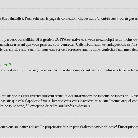
 être réinitialisé. Pour cela, sur la page de connexion, cliquez sur
J’ai oublié mon mot de passe
s, il y a deux possibilités. Si la gestion COPPA est active et si vous avez indiqué avoir moins de 
inistrateur avant que vous puissiez vous connecter. Cette information est indiquée lors de l’ins
té par un filtre anti-spam. Si vous êtes sûr de l’adresse e-mail fournie, contactez l’administrateur
cter ?!
t courant de supprimer régulièrement les utilisateurs ne postant pas pour réduire la taille de la ba
 qui dit que les sites Internet pouvant recueillir des informations de mineurs de moins de 13 a
 pas sûr que cela s’applique à vous, lorsque vous vous inscrivez, ou au site Internet auquel vo
les de toute sorte, à l’exception de celles soulignées ci-dessous.
teur que vous souhaitez utiliser. Le propriétaire du site peut également avoir désactivé l’inscrip