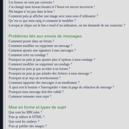
Les heures ne sont pas correctes !
J’ai changé mon fuseau horaire et l’heure est encore incorrecte !
Ma langue n’est pas dans la liste !
Comment puis-je afficher une image avec mon nom d’utilisateur ?
Qu’est-ce que mon rang et comment le modifier ?
Lorsque je clique sur le lien
e-mail
d’un utilisateur, on me demande de me connecter ?
Problèmes liés aux envois de messages
Comment poster dans un forum ?
Comment modifier ou supprimer un message ?
Comment ajouter une signature à mes messages ?
Comment créer un sondage ?
Pourquoi ne puis-je pas ajouter plus d’options à mon sondage ?
Comment modifier ou supprimer un sondage ?
Pourquoi ne puis-je pas accéder à un forum ?
Pourquoi ne puis-je pas joindre des fichiers à mon message ?
Pourquoi ai-je reçu un avertissement ?
Comment rapporter des messages à un modérateur ?
À quoi sert le bouton « Sauvegarder » dans la page de rédaction de message ?
Pourquoi mon message doit être validé ?
Comment remonter mon sujet ?
Mise en forme et types de sujet
Que sont les BBCodes ?
Puis-je utiliser le HTML ?
Que sont les smileys ?
Puis-je publier des images ?