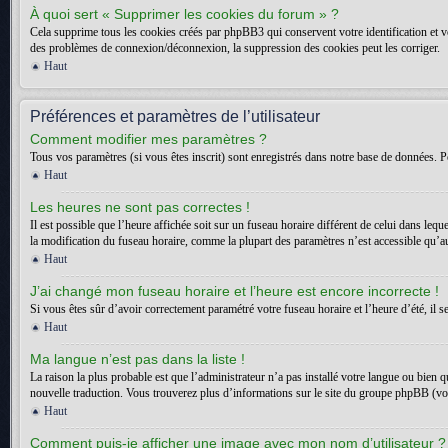
À quoi sert « Supprimer les cookies du forum » ?
Cela supprime tous les cookies créés par phpBB3 qui conservent votre identification et vot
des problèmes de connexion/déconnexion, la suppression des cookies peut les corriger.
Haut
Préférences et paramètres de l’utilisateur
Comment modifier mes paramètres ?
Tous vos paramètres (si vous êtes inscrit) sont enregistrés dans notre base de données. Po
Haut
Les heures ne sont pas correctes !
Il est possible que l’heure affichée soit sur un fuseau horaire différent de celui dans l
la modification du fuseau horaire, comme la plupart des paramètres n’est accessible qu’aux
Haut
J’ai changé mon fuseau horaire et l’heure est encore incorrecte !
Si vous êtes sûr d’avoir correctement paramétré votre fuseau horaire et l’heure d’été, il s
Haut
Ma langue n’est pas dans la liste !
La raison la plus probable est que l’administrateur n’a pas installé votre langue ou bien 
nouvelle traduction. Vous trouverez plus d’informations sur le site du groupe phpBB (voir
Haut
Comment puis-je afficher une image avec mon nom d’utilisateur ?