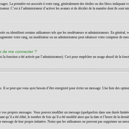
ssages. La première est associée à votre rang, généralement des étoiles ou des blocs indiquant 
teur. C’est à l’administrateur d’activer les avatars et de décider de la manière dont ils sont mis
s ou identifient certains utilisateurs tels que les modérateurs et administrateurs. En général, v
’augmenter votre rang, un modérateur ou un administrateur peut rabaisser votre compteur de mes
de de me connecter ?
si la fonction a été activée par l’administrateur). Ceci pour empêcher un usage abusif de la foncti
Il se peut que vous ayez besoin d’être enregistré pour écrire un message. Une liste des option
 vos propres messages. Vous pouvez modifier un message (quelquefois dans une durée limitée a
t qu’il a été édité, le nombre de fois qu’il a été modifié ainsi que la date et l’heure de la der
é le message de leur propre initiative. Notez que les utilisateurs ne peuvent pas supprimer un m