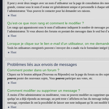
Il peut y avoir deux images avec un nom d’utilisateur sur la page de consultation des me
grande, connue sous le nom d’avatar est généralement unique et personnelle à chaque utilisa
l’administrateur. Vous pouvez le contacter pour lui demander ses raisons.
Haut
Qu’est-ce que mon rang et comment le modifier ?
Les rangs qui apparaissent sous le nom d’utilisateur indiquent le nombre de messages posté
l’administrateur. Si vous abusez des forums en postant des messages dans le seul but d
Haut
Lorsque je clique sur le lien
e-mail
d’un utilisateur, on me deman
Seuls les utilisateurs enregistrés peuvent s’envoyer des e-mails via le formulaire intégré (
Haut
Problèmes liés aux envois de messages
Comment poster dans un forum ?
Cliquez sur le bouton adéquat (Nouveau ou Répondre) sur la page du forum ou des sujets. 
pouvez
poster des nouveaux sujets, Vous
pouvez
participer aux votes, etc.
Haut
Comment modifier ou supprimer un message ?
À moins d’être administrateur ou modérateur, vous ne pouvez modifier ou supprimer que
quelqu’un a déjà répondu au message, un petit texte s’affichera en bas du message indiquan
message, cependant ils ont la possibilité de laisser une note indiquant qu’ils ont modifi
Haut