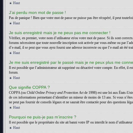
Haut
J’ai perdu mon mot de passe !
Pas de panique ! Bien que votre mot de passe ne puisse pas être récupéré, il peut toutefois
Haut
Je suis enregistré mais je ne peux pas me connecter !
Vérifiez, en premier, votre nom d’utilisateur et/ou votre mot de passe. Si ils sont correct
forums nécessitent que toute nouvelle inscription soit activée par vous-même ou par l’adm
d’e-mail, il se peut que vous ayez fourni une adresse incorrecte ou que l’e-mail ait été trai
Haut
Je me suis enregistré par le passé mais je ne peux plus me conne
Il est possible que l’administrateur ait supprimé ou désactivé votre compte. En effet, il es
forum.
Haut
Que signifie COPPA ?
COPPA (ou
Child Online Privacy and Protection Act
de 1998) est une loi aux États-Unis
de ces informations permettant d’identifier un mineur de moins de 13 ans. Si vous n’êtes
ne peut pas fournir de conseils légaux et ne saurait être contactée pour des questions léga
Haut
Pourquoi ne puis-je pas m’inscrire ?
Il est possible que le propriétaire du site ait banni votre IP ou interdit le nom d’utilisa
Haut