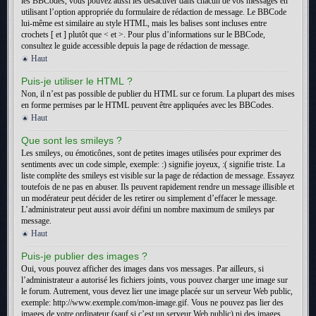
les BBCodes, vous pouvez aussi les désactiver dans chacun de vos messages en
utilisant l’option appropriée du formulaire de rédaction de message. Le BBCode
lui-même est similaire au style HTML, mais les balises sont incluses entre
crochets [ et ] plutôt que < et >. Pour plus d’informations sur le BBCode,
consultez le guide accessible depuis la page de rédaction de message.
Haut
Puis-je utiliser le HTML ?
Non, il n’est pas possible de publier du HTML sur ce forum. La plupart des mises
en forme permises par le HTML peuvent être appliquées avec les BBCodes.
Haut
Que sont les smileys ?
Les smileys, ou émoticônes, sont de petites images utilisées pour exprimer des
sentiments avec un code simple, exemple: :) signifie joyeux, :( signifie triste. La
liste complète des smileys est visible sur la page de rédaction de message. Essayez
toutefois de ne pas en abuser. Ils peuvent rapidement rendre un message illisible et
un modérateur peut décider de les retirer ou simplement d’effacer le message.
L’administrateur peut aussi avoir défini un nombre maximum de smileys par
message.
Haut
Puis-je publier des images ?
Oui, vous pouvez afficher des images dans vos messages. Par ailleurs, si
l’administrateur a autorisé les fichiers joints, vous pouvez charger une image sur
le forum. Autrement, vous devez lier une image placée sur un serveur Web public,
exemple: http://www.exemple.com/mon-image.gif. Vous ne pouvez pas lier des
images de votre ordinateur (sauf si c’est un serveur Web public) ni des images