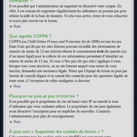
connecter ?!
Il est possible que l’administrateur ait supprimé ou désactivé votre compte. En
effet, il est courant de supprimer régulièrement les utilisateurs ne postant pas pour
réduire la taille de la base de données. Si cela vous arrive, tentez de vous réinscrire
et soyez plus investi sur le forum.
Haut
Que signifie COPPA ?
COPPA (ou
Child Online Privacy and Protection Act
de 1998) est une loi aux
États-Unis qui dit que les sites Internet pouvant recueillir des informations de
mineurs de moins de 13 ans doivent obtenir le consentement
écrit
des parents (ou
d’un tuteur légal) pour la collecte de ces informations permettant d’identifier un
mineur de moins de 13 ans. Si vous n’êtes pas sûr que cela s’applique à vous,
lorsque vous vous inscrivez, ou au site Internet auquel vous tentez de vous
inscrire, demandez une assistance légale. Notez que l’équipe du forum ne peut pas
fournir de conseils légaux et ne saurait être contactée pour des questions légales de
toute sorte, à l’exception de celles soulignées ci-dessous.
Haut
Pourquoi ne puis-je pas m’inscrire ?
Il est possible que le propriétaire du site ait banni votre IP ou interdit le nom
d’utilisateur que vous souhaitez utiliser. Le propriétaire du site peut également
avoir désactivé l’inscription pour en empêcher de nouvelles. Contactez
l’administrateur pour plus de renseignements.
Haut
À quoi sert « Supprimer les cookies du forum » ?