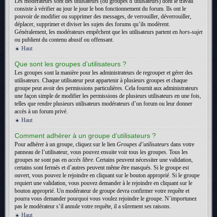
Les modérateurs sont des utilisateurs (ou groupes d’utilisateurs) dont le travail
consiste à vérifier au jour le jour le bon fonctionnement du forum. Ils ont le
pouvoir de modifier ou supprimer des messages, de verrouiller, déverrouiller,
déplacer, supprimer et diviser les sujets des forums qu’ils modèrent.
Généralement, les modérateurs empêchent que les utilisateurs partent en
hors-sujet
ou publient du contenu abusif ou offensant.
Haut
Que sont les groupes d’utilisateurs ?
Les groupes sont la manière pour les administrateurs de regrouper et gérer des
utilisateurs. Chaque utilisateur peut appartenir à plusieurs groupes et chaque
groupe peut avoir des permissions particulières. Cela fournit aux administrateurs
une façon simple de modifier les permissions de plusieurs utilisateurs en une fois,
telles que rendre plusieurs utilisateurs modérateurs d’un forum ou leur donner
accès à un forum privé.
Haut
Comment adhérer à un groupe d’utilisateurs ?
Pour adhérer à un groupe, cliquez sur le lien
Groupes d’utilisateurs
dans votre
panneau de l’utilisateur, vous pouvez ensuite voir tous les groupes. Tous les
groupes ne sont pas en
accès libre
. Certains peuvent nécessiter une validation,
certains sont fermés et d’autres peuvent même être masqués. Si le groupe est
ouvert, vous pouvez le rejoindre en cliquant sur le bouton approprié. Si le groupe
requiert une validation, vous pouvez demander à le rejoindre en cliquant sur le
bouton approprié. Un modérateur de groupe devra confirmer votre requête et
pourra vous demander pourquoi vous voulez rejoindre le groupe. N’importunez
pas le modérateur s’il annule votre requête, il a sûrement ses raisons.
Haut