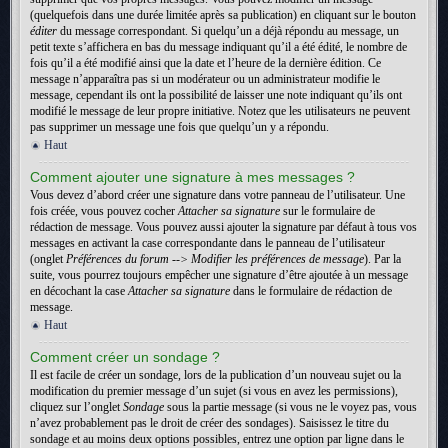
(quelquefois dans une durée limitée après sa publication) en cliquant sur le bouton
éditer
du message correspondant. Si quelqu’un a déjà répondu au message, un
petit texte s’affichera en bas du message indiquant qu’il a été édité, le nombre de
fois qu’il a été modifié ainsi que la date et l’heure de la dernière édition. Ce
message n’apparaîtra pas si un modérateur ou un administrateur modifie le
message, cependant ils ont la possibilité de laisser une note indiquant qu’ils ont
modifié le message de leur propre initiative. Notez que les utilisateurs ne peuvent
pas supprimer un message une fois que quelqu’un y a répondu.
Haut
Comment ajouter une signature à mes messages ?
Vous devez d’abord créer une signature dans votre panneau de l’utilisateur. Une
fois créée, vous pouvez cocher
Attacher sa signature
sur le formulaire de
rédaction de message. Vous pouvez aussi ajouter la signature par défaut à tous vos
messages en activant la case correspondante dans le panneau de l’utilisateur
(onglet
Préférences du forum --> Modifier les préférences de message
). Par la
suite, vous pourrez toujours empêcher une signature d’être ajoutée à un message
en décochant la case
Attacher sa signature
dans le formulaire de rédaction de
message.
Haut
Comment créer un sondage ?
Il est facile de créer un sondage, lors de la publication d’un nouveau sujet ou la
modification du premier message d’un sujet (si vous en avez les permissions),
cliquez sur l’onglet
Sondage
sous la partie message (si vous ne le voyez pas, vous
n’avez probablement pas le droit de créer des sondages). Saisissez le titre du
sondage et au moins deux options possibles, entrez une option par ligne dans le