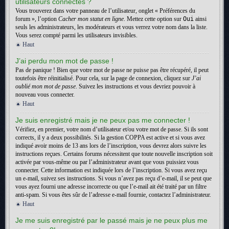
utilisateurs connectés ?
Vous trouverez dans votre panneau de l’utilisateur, onglet « Préférences du
forum », l’option
Cacher mon statut en ligne
. Mettez cette option sur
Oui
ainsi
seuls les administrateurs, les modérateurs et vous verrez votre nom dans la liste.
Vous serez compté parmi les utilisateurs invisibles.
Haut
J’ai perdu mon mot de passe !
Pas de panique ! Bien que votre mot de passe ne puisse pas être récupéré, il peut
toutefois être réinitialisé. Pour cela, sur la page de connexion, cliquez sur
J’ai
oublié mon mot de passe
. Suivez les instructions et vous devriez pouvoir à
nouveau vous connecter.
Haut
Je suis enregistré mais je ne peux pas me connecter !
Vérifiez, en premier, votre nom d’utilisateur et/ou votre mot de passe. Si ils sont
corrects, il y a deux possibilités. Si la gestion COPPA est active et si vous avez
indiqué avoir moins de 13 ans lors de l’inscription, vous devrez alors suivre les
instructions reçues. Certains forums nécessitent que toute nouvelle inscription soit
activée par vous-même ou par l’administrateur avant que vous puissiez vous
connecter. Cette information est indiquée lors de l’inscription. Si vous avez reçu
un e-mail, suivez ses instructions. Si vous n’avez pas reçu d’e-mail, il se peut que
vous ayez fourni une adresse incorrecte ou que l’e-mail ait été traité par un filtre
anti-spam. Si vous êtes sûr de l’adresse e-mail fournie, contactez l’administrateur.
Haut
Je me suis enregistré par le passé mais je ne peux plus me