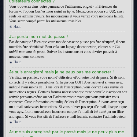
utilisateurs connectés ?
Vous trouverez dans votre panneau de l’utilisateur, onglet « Préférences du
forum », l’option
Cacher mon statut en ligne
. Mettez cette option sur
Oui
ainsi
seuls les administrateurs, les modérateurs et vous verrez votre nom dans la liste.
Vous serez compté parmi les utilisateurs invisibles.
Haut
J’ai perdu mon mot de passe !
Pas de panique ! Bien que votre mot de passe ne puisse pas être récupéré, il peut
toutefois être réinitialisé. Pour cela, sur la page de connexion, cliquez sur
J’ai
oublié mon mot de passe
. Suivez les instructions et vous devriez pouvoir à
nouveau vous connecter.
Haut
Je suis enregistré mais je ne peux pas me connecter !
Vérifiez, en premier, votre nom d’utilisateur et/ou votre mot de passe. Si ils sont
corrects, il y a deux possibilités. Si la gestion COPPA est active et si vous avez
indiqué avoir moins de 13 ans lors de l’inscription, vous devrez alors suivre les
instructions reçues. Certains forums nécessitent que toute nouvelle inscription soit
activée par vous-même ou par l’administrateur avant que vous puissiez vous
connecter. Cette information est indiquée lors de l’inscription. Si vous avez reçu
un e-mail, suivez ses instructions. Si vous n’avez pas reçu d’e-mail, il se peut que
vous ayez fourni une adresse incorrecte ou que l’e-mail ait été traité par un filtre
anti-spam. Si vous êtes sûr de l’adresse e-mail fournie, contactez l’administrateur.
Haut
Je me suis enregistré par le passé mais je ne peux plus me