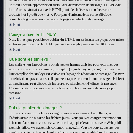
les BBCodes, vous pouvez aussi les désactiver dans chacun de vos messages en
utilisant l’option appropriée du formulaire de rédaction de message. Le BBCode
lui-même est similaire au style HTML, mais les balises sont incluses entre
crochets [ et ] plutôt que < et >. Pour plus d’informations sur le BBCode,
consultez le guide accessible depuis la page de rédaction de message.
Haut
Puis-je utiliser le HTML ?
Non, il n’est pas possible de publier du HTML sur ce forum. La plupart des mises
en forme permises par le HTML peuvent être appliquées avec les BBCodes.
Haut
Que sont les smileys ?
Les smileys, ou émoticônes, sont de petites images utilisées pour exprimer des
sentiments avec un code simple, exemple: :) signifie joyeux, :( signifie triste. La
liste complète des smileys est visible sur la page de rédaction de message. Essayez
toutefois de ne pas en abuser. Ils peuvent rapidement rendre un message illisible et
un modérateur peut décider de les retirer ou simplement d’effacer le message.
L’administrateur peut aussi avoir défini un nombre maximum de smileys par
message.
Haut
Puis-je publier des images ?
Oui, vous pouvez afficher des images dans vos messages. Par ailleurs, si
l’administrateur a autorisé les fichiers joints, vous pouvez charger une image sur
le forum. Autrement, vous devez lier une image placée sur un serveur Web public,
exemple: http://www.exemple.com/mon-image.gif. Vous ne pouvez pas lier des
images de votre ordinateur (sauf si c’est un serveur Web public) ni des images