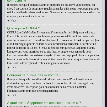
connecter ?!
Il est possible que l’administrateur ait supprimé ou désactivé votre compte. En
effet, il est courant de supprimer régulièrement les utilisateurs ne postant pas pour
réduire la taille de la base de données. Si cela vous arrive, tentez de vous réinscrire
et soyez plus investi sur le forum.
Haut
Que signifie COPPA ?
COPPA (ou
Child Online Privacy and Protection Act
de 1998) est une loi aux
États-Unis qui dit que les sites Internet pouvant recueillir des informations de
mineurs de moins de 13 ans doivent obtenir le consentement
écrit
des parents (ou
d’un tuteur légal) pour la collecte de ces informations permettant d’identifier un
mineur de moins de 13 ans. Si vous n’êtes pas sûr que cela s’applique à vous,
lorsque vous vous inscrivez, ou au site Internet auquel vous tentez de vous
inscrire, demandez une assistance légale. Notez que l’équipe du forum ne peut pas
fournir de conseils légaux et ne saurait être contactée pour des questions légales de
toute sorte, à l’exception de celles soulignées ci-dessous.
Haut
Pourquoi ne puis-je pas m’inscrire ?
Il est possible que le propriétaire du site ait banni votre IP ou interdit le nom
d’utilisateur que vous souhaitez utiliser. Le propriétaire du site peut également
avoir désactivé l’inscription pour en empêcher de nouvelles. Contactez
l’administrateur pour plus de renseignements.
Haut
À quoi sert « Supprimer les cookies du forum » ?