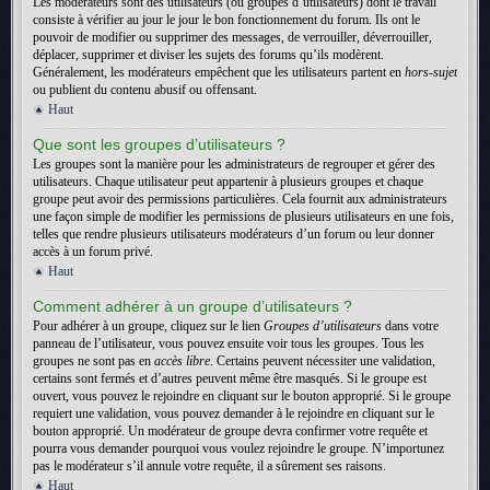
Les modérateurs sont des utilisateurs (ou groupes d’utilisateurs) dont le travail
consiste à vérifier au jour le jour le bon fonctionnement du forum. Ils ont le
pouvoir de modifier ou supprimer des messages, de verrouiller, déverrouiller,
déplacer, supprimer et diviser les sujets des forums qu’ils modèrent.
Généralement, les modérateurs empêchent que les utilisateurs partent en
hors-sujet
ou publient du contenu abusif ou offensant.
Haut
Que sont les groupes d’utilisateurs ?
Les groupes sont la manière pour les administrateurs de regrouper et gérer des
utilisateurs. Chaque utilisateur peut appartenir à plusieurs groupes et chaque
groupe peut avoir des permissions particulières. Cela fournit aux administrateurs
une façon simple de modifier les permissions de plusieurs utilisateurs en une fois,
telles que rendre plusieurs utilisateurs modérateurs d’un forum ou leur donner
accès à un forum privé.
Haut
Comment adhérer à un groupe d’utilisateurs ?
Pour adhérer à un groupe, cliquez sur le lien
Groupes d’utilisateurs
dans votre
panneau de l’utilisateur, vous pouvez ensuite voir tous les groupes. Tous les
groupes ne sont pas en
accès libre
. Certains peuvent nécessiter une validation,
certains sont fermés et d’autres peuvent même être masqués. Si le groupe est
ouvert, vous pouvez le rejoindre en cliquant sur le bouton approprié. Si le groupe
requiert une validation, vous pouvez demander à le rejoindre en cliquant sur le
bouton approprié. Un modérateur de groupe devra confirmer votre requête et
pourra vous demander pourquoi vous voulez rejoindre le groupe. N’importunez
pas le modérateur s’il annule votre requête, il a sûrement ses raisons.
Haut