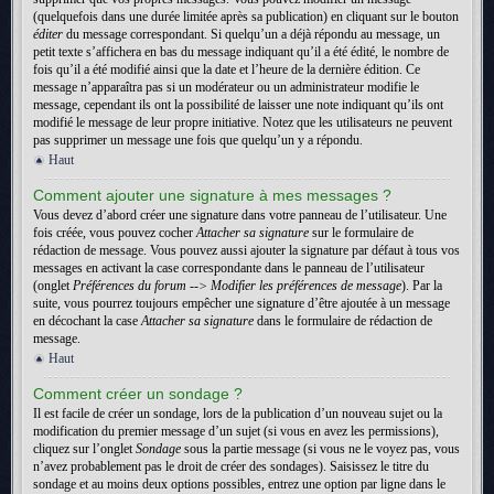
(quelquefois dans une durée limitée après sa publication) en cliquant sur le bouton
éditer
du message correspondant. Si quelqu’un a déjà répondu au message, un
petit texte s’affichera en bas du message indiquant qu’il a été édité, le nombre de
fois qu’il a été modifié ainsi que la date et l’heure de la dernière édition. Ce
message n’apparaîtra pas si un modérateur ou un administrateur modifie le
message, cependant ils ont la possibilité de laisser une note indiquant qu’ils ont
modifié le message de leur propre initiative. Notez que les utilisateurs ne peuvent
pas supprimer un message une fois que quelqu’un y a répondu.
Haut
Comment ajouter une signature à mes messages ?
Vous devez d’abord créer une signature dans votre panneau de l’utilisateur. Une
fois créée, vous pouvez cocher
Attacher sa signature
sur le formulaire de
rédaction de message. Vous pouvez aussi ajouter la signature par défaut à tous vos
messages en activant la case correspondante dans le panneau de l’utilisateur
(onglet
Préférences du forum --> Modifier les préférences de message
). Par la
suite, vous pourrez toujours empêcher une signature d’être ajoutée à un message
en décochant la case
Attacher sa signature
dans le formulaire de rédaction de
message.
Haut
Comment créer un sondage ?
Il est facile de créer un sondage, lors de la publication d’un nouveau sujet ou la
modification du premier message d’un sujet (si vous en avez les permissions),
cliquez sur l’onglet
Sondage
sous la partie message (si vous ne le voyez pas, vous
n’avez probablement pas le droit de créer des sondages). Saisissez le titre du
sondage et au moins deux options possibles, entrez une option par ligne dans le