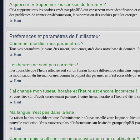
À quoi sert « Supprimer les cookies du forum » ?
Cela supprime tous les cookies créés par phpBB3 qui conservent votre identification et vot
des problèmes de connexion/déconnexion, la suppression des cookies peut les corriger.
Haut
Préférences et paramètres de l’utilisateur
Comment modifier mes paramètres ?
Tous vos paramètres (si vous êtes inscrit) sont enregistrés dans notre base de données. Po
Haut
Les heures ne sont pas correctes !
Il est possible que l’heure affichée soit sur un fuseau horaire différent de celui dans l
la modification du fuseau horaire, comme la plupart des paramètres n’est accessible qu’aux
Haut
J’ai changé mon fuseau horaire et l’heure est encore incorrecte !
Si vous êtes sûr d’avoir correctement paramétré votre fuseau horaire et l’heure d’été, il s
Haut
Ma langue n’est pas dans la liste !
La raison la plus probable est que l’administrateur n’a pas installé votre langue ou bien 
nouvelle traduction. Vous trouverez plus d’informations sur le site du groupe phpBB (voir
Haut
Comment puis-je afficher une image avec mon nom d’utilisateur ?