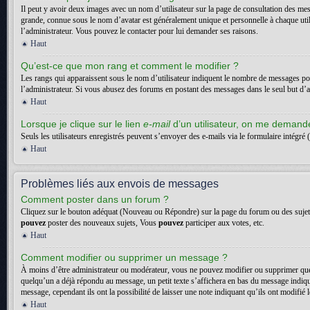
Il peut y avoir deux images avec un nom d’utilisateur sur la page de consultation des me
grande, connue sous le nom d’avatar est généralement unique et personnelle à chaque utilisa
l’administrateur. Vous pouvez le contacter pour lui demander ses raisons.
Haut
Qu’est-ce que mon rang et comment le modifier ?
Les rangs qui apparaissent sous le nom d’utilisateur indiquent le nombre de messages posté
l’administrateur. Si vous abusez des forums en postant des messages dans le seul but d
Haut
Lorsque je clique sur le lien
e-mail
d’un utilisateur, on me deman
Seuls les utilisateurs enregistrés peuvent s’envoyer des e-mails via le formulaire intégré (
Haut
Problèmes liés aux envois de messages
Comment poster dans un forum ?
Cliquez sur le bouton adéquat (Nouveau ou Répondre) sur la page du forum ou des sujets. 
pouvez
poster des nouveaux sujets, Vous
pouvez
participer aux votes, etc.
Haut
Comment modifier ou supprimer un message ?
À moins d’être administrateur ou modérateur, vous ne pouvez modifier ou supprimer que
quelqu’un a déjà répondu au message, un petit texte s’affichera en bas du message indiquan
message, cependant ils ont la possibilité de laisser une note indiquant qu’ils ont modifi
Haut