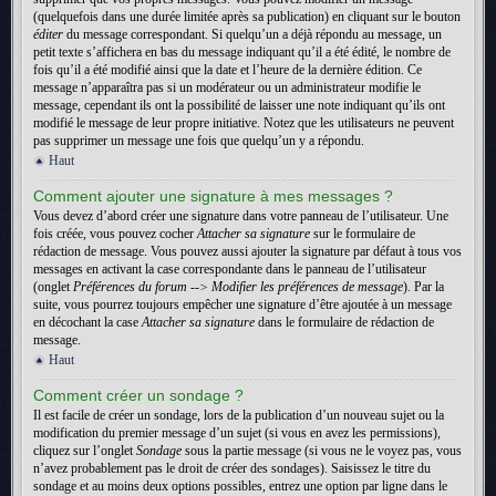
(quelquefois dans une durée limitée après sa publication) en cliquant sur le bouton
éditer
du message correspondant. Si quelqu’un a déjà répondu au message, un
petit texte s’affichera en bas du message indiquant qu’il a été édité, le nombre de
fois qu’il a été modifié ainsi que la date et l’heure de la dernière édition. Ce
message n’apparaîtra pas si un modérateur ou un administrateur modifie le
message, cependant ils ont la possibilité de laisser une note indiquant qu’ils ont
modifié le message de leur propre initiative. Notez que les utilisateurs ne peuvent
pas supprimer un message une fois que quelqu’un y a répondu.
Haut
Comment ajouter une signature à mes messages ?
Vous devez d’abord créer une signature dans votre panneau de l’utilisateur. Une
fois créée, vous pouvez cocher
Attacher sa signature
sur le formulaire de
rédaction de message. Vous pouvez aussi ajouter la signature par défaut à tous vos
messages en activant la case correspondante dans le panneau de l’utilisateur
(onglet
Préférences du forum --> Modifier les préférences de message
). Par la
suite, vous pourrez toujours empêcher une signature d’être ajoutée à un message
en décochant la case
Attacher sa signature
dans le formulaire de rédaction de
message.
Haut
Comment créer un sondage ?
Il est facile de créer un sondage, lors de la publication d’un nouveau sujet ou la
modification du premier message d’un sujet (si vous en avez les permissions),
cliquez sur l’onglet
Sondage
sous la partie message (si vous ne le voyez pas, vous
n’avez probablement pas le droit de créer des sondages). Saisissez le titre du
sondage et au moins deux options possibles, entrez une option par ligne dans le