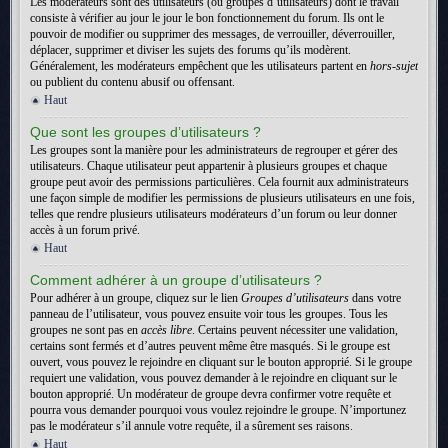
Les modérateurs sont des utilisateurs (ou groupes d’utilisateurs) dont le travail
consiste à vérifier au jour le jour le bon fonctionnement du forum. Ils ont le
pouvoir de modifier ou supprimer des messages, de verrouiller, déverrouiller,
déplacer, supprimer et diviser les sujets des forums qu’ils modèrent.
Généralement, les modérateurs empêchent que les utilisateurs partent en
hors-sujet
ou publient du contenu abusif ou offensant.
Haut
Que sont les groupes d’utilisateurs ?
Les groupes sont la manière pour les administrateurs de regrouper et gérer des
utilisateurs. Chaque utilisateur peut appartenir à plusieurs groupes et chaque
groupe peut avoir des permissions particulières. Cela fournit aux administrateurs
une façon simple de modifier les permissions de plusieurs utilisateurs en une fois,
telles que rendre plusieurs utilisateurs modérateurs d’un forum ou leur donner
accès à un forum privé.
Haut
Comment adhérer à un groupe d’utilisateurs ?
Pour adhérer à un groupe, cliquez sur le lien
Groupes d’utilisateurs
dans votre
panneau de l’utilisateur, vous pouvez ensuite voir tous les groupes. Tous les
groupes ne sont pas en
accès libre
. Certains peuvent nécessiter une validation,
certains sont fermés et d’autres peuvent même être masqués. Si le groupe est
ouvert, vous pouvez le rejoindre en cliquant sur le bouton approprié. Si le groupe
requiert une validation, vous pouvez demander à le rejoindre en cliquant sur le
bouton approprié. Un modérateur de groupe devra confirmer votre requête et
pourra vous demander pourquoi vous voulez rejoindre le groupe. N’importunez
pas le modérateur s’il annule votre requête, il a sûrement ses raisons.
Haut