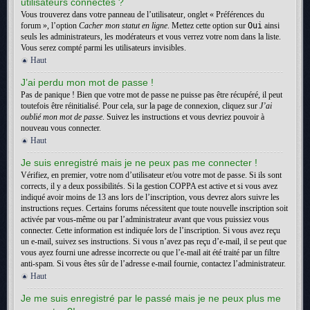
utilisateurs connectés ?
Vous trouverez dans votre panneau de l’utilisateur, onglet « Préférences du
forum », l’option
Cacher mon statut en ligne
. Mettez cette option sur
Oui
ainsi
seuls les administrateurs, les modérateurs et vous verrez votre nom dans la liste.
Vous serez compté parmi les utilisateurs invisibles.
Haut
J’ai perdu mon mot de passe !
Pas de panique ! Bien que votre mot de passe ne puisse pas être récupéré, il peut
toutefois être réinitialisé. Pour cela, sur la page de connexion, cliquez sur
J’ai
oublié mon mot de passe
. Suivez les instructions et vous devriez pouvoir à
nouveau vous connecter.
Haut
Je suis enregistré mais je ne peux pas me connecter !
Vérifiez, en premier, votre nom d’utilisateur et/ou votre mot de passe. Si ils sont
corrects, il y a deux possibilités. Si la gestion COPPA est active et si vous avez
indiqué avoir moins de 13 ans lors de l’inscription, vous devrez alors suivre les
instructions reçues. Certains forums nécessitent que toute nouvelle inscription soit
activée par vous-même ou par l’administrateur avant que vous puissiez vous
connecter. Cette information est indiquée lors de l’inscription. Si vous avez reçu
un e-mail, suivez ses instructions. Si vous n’avez pas reçu d’e-mail, il se peut que
vous ayez fourni une adresse incorrecte ou que l’e-mail ait été traité par un filtre
anti-spam. Si vous êtes sûr de l’adresse e-mail fournie, contactez l’administrateur.
Haut
Je me suis enregistré par le passé mais je ne peux plus me