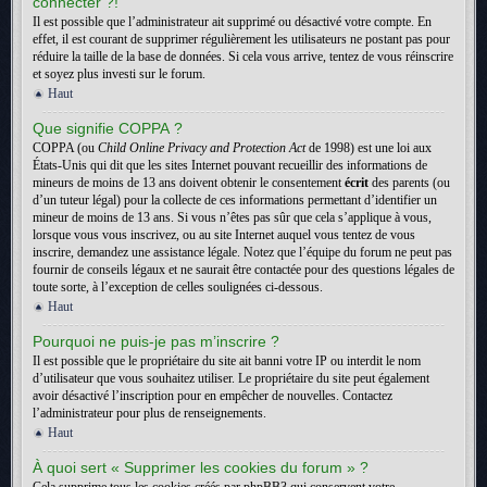
connecter ?!
Il est possible que l’administrateur ait supprimé ou désactivé votre compte. En
effet, il est courant de supprimer régulièrement les utilisateurs ne postant pas pour
réduire la taille de la base de données. Si cela vous arrive, tentez de vous réinscrire
et soyez plus investi sur le forum.
Haut
Que signifie COPPA ?
COPPA (ou
Child Online Privacy and Protection Act
de 1998) est une loi aux
États-Unis qui dit que les sites Internet pouvant recueillir des informations de
mineurs de moins de 13 ans doivent obtenir le consentement
écrit
des parents (ou
d’un tuteur légal) pour la collecte de ces informations permettant d’identifier un
mineur de moins de 13 ans. Si vous n’êtes pas sûr que cela s’applique à vous,
lorsque vous vous inscrivez, ou au site Internet auquel vous tentez de vous
inscrire, demandez une assistance légale. Notez que l’équipe du forum ne peut pas
fournir de conseils légaux et ne saurait être contactée pour des questions légales de
toute sorte, à l’exception de celles soulignées ci-dessous.
Haut
Pourquoi ne puis-je pas m’inscrire ?
Il est possible que le propriétaire du site ait banni votre IP ou interdit le nom
d’utilisateur que vous souhaitez utiliser. Le propriétaire du site peut également
avoir désactivé l’inscription pour en empêcher de nouvelles. Contactez
l’administrateur pour plus de renseignements.
Haut
À quoi sert « Supprimer les cookies du forum » ?