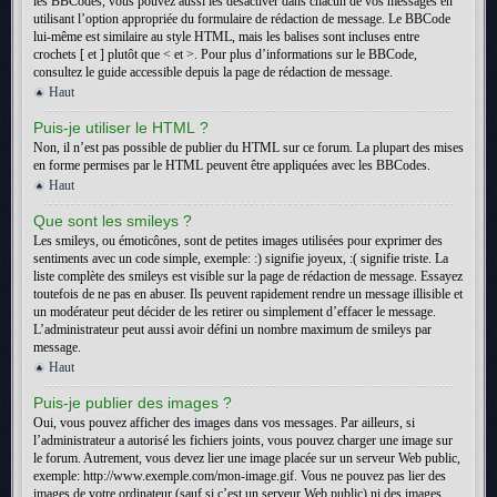
les BBCodes, vous pouvez aussi les désactiver dans chacun de vos messages en
utilisant l’option appropriée du formulaire de rédaction de message. Le BBCode
lui-même est similaire au style HTML, mais les balises sont incluses entre
crochets [ et ] plutôt que < et >. Pour plus d’informations sur le BBCode,
consultez le guide accessible depuis la page de rédaction de message.
Haut
Puis-je utiliser le HTML ?
Non, il n’est pas possible de publier du HTML sur ce forum. La plupart des mises
en forme permises par le HTML peuvent être appliquées avec les BBCodes.
Haut
Que sont les smileys ?
Les smileys, ou émoticônes, sont de petites images utilisées pour exprimer des
sentiments avec un code simple, exemple: :) signifie joyeux, :( signifie triste. La
liste complète des smileys est visible sur la page de rédaction de message. Essayez
toutefois de ne pas en abuser. Ils peuvent rapidement rendre un message illisible et
un modérateur peut décider de les retirer ou simplement d’effacer le message.
L’administrateur peut aussi avoir défini un nombre maximum de smileys par
message.
Haut
Puis-je publier des images ?
Oui, vous pouvez afficher des images dans vos messages. Par ailleurs, si
l’administrateur a autorisé les fichiers joints, vous pouvez charger une image sur
le forum. Autrement, vous devez lier une image placée sur un serveur Web public,
exemple: http://www.exemple.com/mon-image.gif. Vous ne pouvez pas lier des
images de votre ordinateur (sauf si c’est un serveur Web public) ni des images