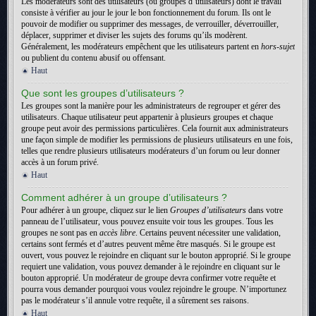
Les modérateurs sont des utilisateurs (ou groupes d’utilisateurs) dont le travail
consiste à vérifier au jour le jour le bon fonctionnement du forum. Ils ont le
pouvoir de modifier ou supprimer des messages, de verrouiller, déverrouiller,
déplacer, supprimer et diviser les sujets des forums qu’ils modèrent.
Généralement, les modérateurs empêchent que les utilisateurs partent en
hors-sujet
ou publient du contenu abusif ou offensant.
Haut
Que sont les groupes d’utilisateurs ?
Les groupes sont la manière pour les administrateurs de regrouper et gérer des
utilisateurs. Chaque utilisateur peut appartenir à plusieurs groupes et chaque
groupe peut avoir des permissions particulières. Cela fournit aux administrateurs
une façon simple de modifier les permissions de plusieurs utilisateurs en une fois,
telles que rendre plusieurs utilisateurs modérateurs d’un forum ou leur donner
accès à un forum privé.
Haut
Comment adhérer à un groupe d’utilisateurs ?
Pour adhérer à un groupe, cliquez sur le lien
Groupes d’utilisateurs
dans votre
panneau de l’utilisateur, vous pouvez ensuite voir tous les groupes. Tous les
groupes ne sont pas en
accès libre
. Certains peuvent nécessiter une validation,
certains sont fermés et d’autres peuvent même être masqués. Si le groupe est
ouvert, vous pouvez le rejoindre en cliquant sur le bouton approprié. Si le groupe
requiert une validation, vous pouvez demander à le rejoindre en cliquant sur le
bouton approprié. Un modérateur de groupe devra confirmer votre requête et
pourra vous demander pourquoi vous voulez rejoindre le groupe. N’importunez
pas le modérateur s’il annule votre requête, il a sûrement ses raisons.
Haut