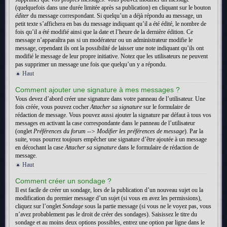
(quelquefois dans une durée limitée après sa publication) en cliquant sur le bouton
éditer
du message correspondant. Si quelqu’un a déjà répondu au message, un
petit texte s’affichera en bas du message indiquant qu’il a été édité, le nombre de
fois qu’il a été modifié ainsi que la date et l’heure de la dernière édition. Ce
message n’apparaîtra pas si un modérateur ou un administrateur modifie le
message, cependant ils ont la possibilité de laisser une note indiquant qu’ils ont
modifié le message de leur propre initiative. Notez que les utilisateurs ne peuvent
pas supprimer un message une fois que quelqu’un y a répondu.
Haut
Comment ajouter une signature à mes messages ?
Vous devez d’abord créer une signature dans votre panneau de l’utilisateur. Une
fois créée, vous pouvez cocher
Attacher sa signature
sur le formulaire de
rédaction de message. Vous pouvez aussi ajouter la signature par défaut à tous vos
messages en activant la case correspondante dans le panneau de l’utilisateur
(onglet
Préférences du forum --> Modifier les préférences de message
). Par la
suite, vous pourrez toujours empêcher une signature d’être ajoutée à un message
en décochant la case
Attacher sa signature
dans le formulaire de rédaction de
message.
Haut
Comment créer un sondage ?
Il est facile de créer un sondage, lors de la publication d’un nouveau sujet ou la
modification du premier message d’un sujet (si vous en avez les permissions),
cliquez sur l’onglet
Sondage
sous la partie message (si vous ne le voyez pas, vous
n’avez probablement pas le droit de créer des sondages). Saisissez le titre du
sondage et au moins deux options possibles, entrez une option par ligne dans le