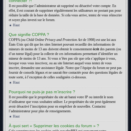
connecter ?!
Il est possible que l’administrateur ait supprimé ou désactivé votre compte. En
effet, il est courant de supprimer régulièrement les utilisateurs ne postant pas pour
réduire la taille de la base de données. Si cela vous arrive, tentez de vous réinscrire
et soyez plus investi sur le forum.
Haut
Que signifie COPPA ?
COPPA (ou
Child Online Privacy and Protection Act
de 1998) est une loi aux
États-Unis qui dit que les sites Internet pouvant recueillir des informations de
mineurs de moins de 13 ans doivent obtenir le consentement
écrit
des parents (ou
d’un tuteur légal) pour la collecte de ces informations permettant d’identifier un
mineur de moins de 13 ans. Si vous n’êtes pas sûr que cela s’applique à vous,
lorsque vous vous inscrivez, ou au site Internet auquel vous tentez de vous
inscrire, demandez une assistance légale. Notez que l’équipe du forum ne peut pas
fournir de conseils légaux et ne saurait être contactée pour des questions légales de
toute sorte, à l’exception de celles soulignées ci-dessous.
Haut
Pourquoi ne puis-je pas m’inscrire ?
Il est possible que le propriétaire du site ait banni votre IP ou interdit le nom
d’utilisateur que vous souhaitez utiliser. Le propriétaire du site peut également
avoir désactivé l’inscription pour en empêcher de nouvelles. Contactez
l’administrateur pour plus de renseignements.
Haut
À quoi sert « Supprimer les cookies du forum » ?