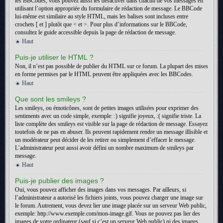
les BBCodes, vous pouvez aussi les désactiver dans chacun de vos messages en
utilisant l’option appropriée du formulaire de rédaction de message. Le BBCode
lui-même est similaire au style HTML, mais les balises sont incluses entre
crochets [ et ] plutôt que < et >. Pour plus d’informations sur le BBCode,
consultez le guide accessible depuis la page de rédaction de message.
Haut
Puis-je utiliser le HTML ?
Non, il n’est pas possible de publier du HTML sur ce forum. La plupart des mises
en forme permises par le HTML peuvent être appliquées avec les BBCodes.
Haut
Que sont les smileys ?
Les smileys, ou émoticônes, sont de petites images utilisées pour exprimer des
sentiments avec un code simple, exemple: :) signifie joyeux, :( signifie triste. La
liste complète des smileys est visible sur la page de rédaction de message. Essayez
toutefois de ne pas en abuser. Ils peuvent rapidement rendre un message illisible et
un modérateur peut décider de les retirer ou simplement d’effacer le message.
L’administrateur peut aussi avoir défini un nombre maximum de smileys par
message.
Haut
Puis-je publier des images ?
Oui, vous pouvez afficher des images dans vos messages. Par ailleurs, si
l’administrateur a autorisé les fichiers joints, vous pouvez charger une image sur
le forum. Autrement, vous devez lier une image placée sur un serveur Web public,
exemple: http://www.exemple.com/mon-image.gif. Vous ne pouvez pas lier des
images de votre ordinateur (sauf si c’est un serveur Web public) ni des images