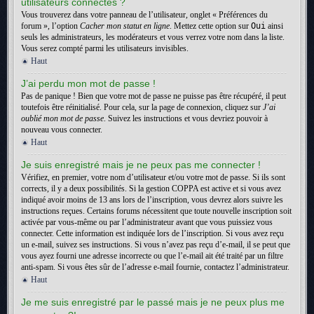
utilisateurs connectés ?
Vous trouverez dans votre panneau de l’utilisateur, onglet « Préférences du
forum », l’option
Cacher mon statut en ligne
. Mettez cette option sur
Oui
ainsi
seuls les administrateurs, les modérateurs et vous verrez votre nom dans la liste.
Vous serez compté parmi les utilisateurs invisibles.
Haut
J’ai perdu mon mot de passe !
Pas de panique ! Bien que votre mot de passe ne puisse pas être récupéré, il peut
toutefois être réinitialisé. Pour cela, sur la page de connexion, cliquez sur
J’ai
oublié mon mot de passe
. Suivez les instructions et vous devriez pouvoir à
nouveau vous connecter.
Haut
Je suis enregistré mais je ne peux pas me connecter !
Vérifiez, en premier, votre nom d’utilisateur et/ou votre mot de passe. Si ils sont
corrects, il y a deux possibilités. Si la gestion COPPA est active et si vous avez
indiqué avoir moins de 13 ans lors de l’inscription, vous devrez alors suivre les
instructions reçues. Certains forums nécessitent que toute nouvelle inscription soit
activée par vous-même ou par l’administrateur avant que vous puissiez vous
connecter. Cette information est indiquée lors de l’inscription. Si vous avez reçu
un e-mail, suivez ses instructions. Si vous n’avez pas reçu d’e-mail, il se peut que
vous ayez fourni une adresse incorrecte ou que l’e-mail ait été traité par un filtre
anti-spam. Si vous êtes sûr de l’adresse e-mail fournie, contactez l’administrateur.
Haut
Je me suis enregistré par le passé mais je ne peux plus me