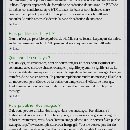
les BBCodes, vous pouvez aussi les désactiver dans chacun de vos messages en
utilisant l’option appropriée du formulaire de rédaction de message. Le BBCode
lui-même est similaire au style HTML, mais les balises sont incluses entre
crochets [ et ] plutôt que < et >. Pour plus d’informations sur le BBCode,
consultez le guide accessible depuis la page de rédaction de message.
Haut
Puis-je utiliser le HTML ?
Non, il n’est pas possible de publier du HTML sur ce forum. La plupart des mises
en forme permises par le HTML peuvent être appliquées avec les BBCodes.
Haut
Que sont les smileys ?
Les smileys, ou émoticônes, sont de petites images utilisées pour exprimer des
sentiments avec un code simple, exemple: :) signifie joyeux, :( signifie triste. La
liste complète des smileys est visible sur la page de rédaction de message. Essayez
toutefois de ne pas en abuser. Ils peuvent rapidement rendre un message illisible et
un modérateur peut décider de les retirer ou simplement d’effacer le message.
L’administrateur peut aussi avoir défini un nombre maximum de smileys par
message.
Haut
Puis-je publier des images ?
Oui, vous pouvez afficher des images dans vos messages. Par ailleurs, si
l’administrateur a autorisé les fichiers joints, vous pouvez charger une image sur
le forum. Autrement, vous devez lier une image placée sur un serveur Web public,
exemple: http://www.exemple.com/mon-image.gif. Vous ne pouvez pas lier des
images de votre ordinateur (sauf si c’est un serveur Web public) ni des images