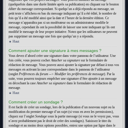
(quelquefois dans une durée limitée après sa publication) en cliquant sur le bouton
éditer
du message correspondant. Si quelqu’un a déjà répondu au message, un
petit texte s’affichera en bas du message indiquant qu’il a été édité, le nombre de
fois qu’il a été modifié ainsi que la date et l’heure de la dernière édition. Ce
message n’apparaîtra pas si un modérateur ou un administrateur modifie le
message, cependant ils ont la possibilité de laisser une note indiquant qu’ils ont
modifié le message de leur propre initiative. Notez que les utilisateurs ne peuvent
pas supprimer un message une fois que quelqu’un y a répondu.
Haut
Comment ajouter une signature à mes messages ?
Vous devez d’abord créer une signature dans votre panneau de l’utilisateur. Une
fois créée, vous pouvez cocher
Attacher sa signature
sur le formulaire de
rédaction de message. Vous pouvez aussi ajouter la signature par défaut à tous vos
messages en activant la case correspondante dans le panneau de l’utilisateur
(onglet
Préférences du forum --> Modifier les préférences de message
). Par la
suite, vous pourrez toujours empêcher une signature d’être ajoutée à un message
en décochant la case
Attacher sa signature
dans le formulaire de rédaction de
message.
Haut
Comment créer un sondage ?
Il est facile de créer un sondage, lors de la publication d’un nouveau sujet ou la
modification du premier message d’un sujet (si vous en avez les permissions),
cliquez sur l’onglet
Sondage
sous la partie message (si vous ne le voyez pas, vous
n’avez probablement pas le droit de créer des sondages). Saisissez le titre du
sondage et au moins deux options possibles, entrez une option par ligne dans le