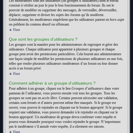
Les modérateurs sont des utilisateurs (ou groupes d’utilisateurs) dont le travail
consiste à vérifier au jour le jour le bon fonctionnement du forum. Ils ont le
pouvoir de modifier ou supprimer des messages, de verrouiller, déverrouiller,
déplacer, supprimer et diviser les sujets des forums qu’ils modèrent.
Généralement, les modérateurs empêchent que les utilisateurs partent en
hors-sujet
ou publient du contenu abusif ou offensant.
Haut
Que sont les groupes d’utilisateurs ?
Les groupes sont la manière pour les administrateurs de regrouper et gérer des
utilisateurs. Chaque utilisateur peut appartenir à plusieurs groupes et chaque
groupe peut avoir des permissions particulières. Cela fournit aux administrateurs
une façon simple de modifier les permissions de plusieurs utilisateurs en une fois,
telles que rendre plusieurs utilisateurs modérateurs d’un forum ou leur donner
accès à un forum privé.
Haut
Comment adhérer à un groupe d’utilisateurs ?
Pour adhérer à un groupe, cliquez sur le lien
Groupes d’utilisateurs
dans votre
panneau de l’utilisateur, vous pouvez ensuite voir tous les groupes. Tous les
groupes ne sont pas en
accès libre
. Certains peuvent nécessiter une validation,
certains sont fermés et d’autres peuvent même être masqués. Si le groupe est
ouvert, vous pouvez le rejoindre en cliquant sur le bouton approprié. Si le groupe
requiert une validation, vous pouvez demander à le rejoindre en cliquant sur le
bouton approprié. Un modérateur de groupe devra confirmer votre requête et
pourra vous demander pourquoi vous voulez rejoindre le groupe. N’importunez
pas le modérateur s’il annule votre requête, il a sûrement ses raisons.
Haut