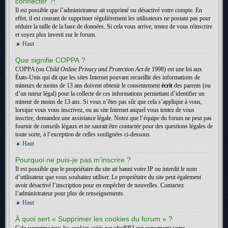
connecter ?!
Il est possible que l’administrateur ait supprimé ou désactivé votre compte. En
effet, il est courant de supprimer régulièrement les utilisateurs ne postant pas pour
réduire la taille de la base de données. Si cela vous arrive, tentez de vous réinscrire
et soyez plus investi sur le forum.
Haut
Que signifie COPPA ?
COPPA (ou
Child Online Privacy and Protection Act
de 1998) est une loi aux
États-Unis qui dit que les sites Internet pouvant recueillir des informations de
mineurs de moins de 13 ans doivent obtenir le consentement
écrit
des parents (ou
d’un tuteur légal) pour la collecte de ces informations permettant d’identifier un
mineur de moins de 13 ans. Si vous n’êtes pas sûr que cela s’applique à vous,
lorsque vous vous inscrivez, ou au site Internet auquel vous tentez de vous
inscrire, demandez une assistance légale. Notez que l’équipe du forum ne peut pas
fournir de conseils légaux et ne saurait être contactée pour des questions légales de
toute sorte, à l’exception de celles soulignées ci-dessous.
Haut
Pourquoi ne puis-je pas m’inscrire ?
Il est possible que le propriétaire du site ait banni votre IP ou interdit le nom
d’utilisateur que vous souhaitez utiliser. Le propriétaire du site peut également
avoir désactivé l’inscription pour en empêcher de nouvelles. Contactez
l’administrateur pour plus de renseignements.
Haut
À quoi sert « Supprimer les cookies du forum » ?