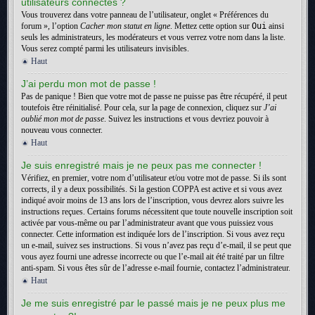
utilisateurs connectés ?
Vous trouverez dans votre panneau de l’utilisateur, onglet « Préférences du
forum », l’option
Cacher mon statut en ligne
. Mettez cette option sur
Oui
ainsi
seuls les administrateurs, les modérateurs et vous verrez votre nom dans la liste.
Vous serez compté parmi les utilisateurs invisibles.
Haut
J’ai perdu mon mot de passe !
Pas de panique ! Bien que votre mot de passe ne puisse pas être récupéré, il peut
toutefois être réinitialisé. Pour cela, sur la page de connexion, cliquez sur
J’ai
oublié mon mot de passe
. Suivez les instructions et vous devriez pouvoir à
nouveau vous connecter.
Haut
Je suis enregistré mais je ne peux pas me connecter !
Vérifiez, en premier, votre nom d’utilisateur et/ou votre mot de passe. Si ils sont
corrects, il y a deux possibilités. Si la gestion COPPA est active et si vous avez
indiqué avoir moins de 13 ans lors de l’inscription, vous devrez alors suivre les
instructions reçues. Certains forums nécessitent que toute nouvelle inscription soit
activée par vous-même ou par l’administrateur avant que vous puissiez vous
connecter. Cette information est indiquée lors de l’inscription. Si vous avez reçu
un e-mail, suivez ses instructions. Si vous n’avez pas reçu d’e-mail, il se peut que
vous ayez fourni une adresse incorrecte ou que l’e-mail ait été traité par un filtre
anti-spam. Si vous êtes sûr de l’adresse e-mail fournie, contactez l’administrateur.
Haut
Je me suis enregistré par le passé mais je ne peux plus me