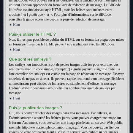
les BBCodes, vous pouvez aussi les désactiver dans chacun de vos messages en
utilisant l’option appropriée du formulaire de rédaction de message. Le BBCode
lui-même est similaire au style HTML, mais les balises sont incluses entre
crochets [ et ] plutôt que < et >. Pour plus d’informations sur le BBCode,
consultez le guide accessible depuis la page de rédaction de message.
Haut
Puis-je utiliser le HTML ?
Non, il n’est pas possible de publier du HTML sur ce forum. La plupart des mises
en forme permises par le HTML peuvent être appliquées avec les BBCodes.
Haut
Que sont les smileys ?
Les smileys, ou émoticônes, sont de petites images utilisées pour exprimer des
sentiments avec un code simple, exemple: :) signifie joyeux, :( signifie triste. La
liste complète des smileys est visible sur la page de rédaction de message. Essayez
toutefois de ne pas en abuser. Ils peuvent rapidement rendre un message illisible et
un modérateur peut décider de les retirer ou simplement d’effacer le message.
L’administrateur peut aussi avoir défini un nombre maximum de smileys par
message.
Haut
Puis-je publier des images ?
Oui, vous pouvez afficher des images dans vos messages. Par ailleurs, si
l’administrateur a autorisé les fichiers joints, vous pouvez charger une image sur
le forum. Autrement, vous devez lier une image placée sur un serveur Web public,
exemple: http://www.exemple.com/mon-image.gif. Vous ne pouvez pas lier des
images de votre ordinateur (sauf si c’est un serveur Web public) ni des images