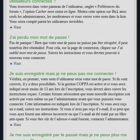
utilisateurs connectés ?
Vous trouverez dans votre panneau de l’utilisateur, onglet « Préférences du
forum », l’option
Cacher mon statut en ligne
. Mettez cette option sur
Oui
ainsi
seuls les administrateurs, les modérateurs et vous verrez votre nom dans la liste.
Vous serez compté parmi les utilisateurs invisibles.
Haut
J’ai perdu mon mot de passe !
Pas de panique ! Bien que votre mot de passe ne puisse pas être récupéré, il peut
toutefois être réinitialisé. Pour cela, sur la page de connexion, cliquez sur
J’ai
oublié mon mot de passe
. Suivez les instructions et vous devriez pouvoir à
nouveau vous connecter.
Haut
Je suis enregistré mais je ne peux pas me connecter !
Vérifiez, en premier, votre nom d’utilisateur et/ou votre mot de passe. Si ils sont
corrects, il y a deux possibilités. Si la gestion COPPA est active et si vous avez
indiqué avoir moins de 13 ans lors de l’inscription, vous devrez alors suivre les
instructions reçues. Certains forums nécessitent que toute nouvelle inscription soit
activée par vous-même ou par l’administrateur avant que vous puissiez vous
connecter. Cette information est indiquée lors de l’inscription. Si vous avez reçu
un e-mail, suivez ses instructions. Si vous n’avez pas reçu d’e-mail, il se peut que
vous ayez fourni une adresse incorrecte ou que l’e-mail ait été traité par un filtre
anti-spam. Si vous êtes sûr de l’adresse e-mail fournie, contactez l’administrateur.
Haut
Je me suis enregistré par le passé mais je ne peux plus me