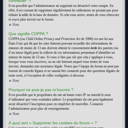
connecter ?!
Il est possible que l’administrateur ait supprimé ou désactivé votre compte. En
effet, il est courant de supprimer régulièrement les utilisateurs ne postant pas pour
réduire la taille de la base de données. Si cela vous arrive, tentez de vous réinscrire
et soyez plus investi sur le forum.
Haut
Que signifie COPPA ?
COPPA (ou
Child Online Privacy and Protection Act
de 1998) est une loi aux
États-Unis qui dit que les sites Internet pouvant recueillir des informations de
mineurs de moins de 13 ans doivent obtenir le consentement
écrit
des parents (ou
d’un tuteur légal) pour la collecte de ces informations permettant d’identifier un
mineur de moins de 13 ans. Si vous n’êtes pas sûr que cela s’applique à vous,
lorsque vous vous inscrivez, ou au site Internet auquel vous tentez de vous
inscrire, demandez une assistance légale. Notez que l’équipe du forum ne peut pas
fournir de conseils légaux et ne saurait être contactée pour des questions légales de
toute sorte, à l’exception de celles soulignées ci-dessous.
Haut
Pourquoi ne puis-je pas m’inscrire ?
Il est possible que le propriétaire du site ait banni votre IP ou interdit le nom
d’utilisateur que vous souhaitez utiliser. Le propriétaire du site peut également
avoir désactivé l’inscription pour en empêcher de nouvelles. Contactez
l’administrateur pour plus de renseignements.
Haut
À quoi sert « Supprimer les cookies du forum » ?