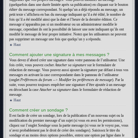
(quelquefois dans une durée limitée après sa publication) en cliquant sur le bouton
éditer
du message correspondant. Si quelqu’un a déjà répondu au message, un
petit texte s’affichera en bas du message indiquant qu’il a été édité, le nombre de
fois qu’il a été modifié ainsi que la date et l’heure de la dernière édition. Ce
message n’apparaîtra pas si un modérateur ou un administrateur modifie le
message, cependant ils ont la possibilité de laisser une note indiquant qu’ils ont
modifié le message de leur propre initiative. Notez que les utilisateurs ne peuvent
pas supprimer un message une fois que quelqu’un y a répondu.
Haut
Comment ajouter une signature à mes messages ?
Vous devez d’abord créer une signature dans votre panneau de l’utilisateur. Une
fois créée, vous pouvez cocher
Attacher sa signature
sur le formulaire de
rédaction de message. Vous pouvez aussi ajouter la signature par défaut à tous vos
messages en activant la case correspondante dans le panneau de l’utilisateur
(onglet
Préférences du forum --> Modifier les préférences de message
). Par la
suite, vous pourrez toujours empêcher une signature d’être ajoutée à un message
en décochant la case
Attacher sa signature
dans le formulaire de rédaction de
message.
Haut
Comment créer un sondage ?
Il est facile de créer un sondage, lors de la publication d’un nouveau sujet ou la
modification du premier message d’un sujet (si vous en avez les permissions),
cliquez sur l’onglet
Sondage
sous la partie message (si vous ne le voyez pas, vous
n’avez probablement pas le droit de créer des sondages). Saisissez le titre du
sondage et au moins deux options possibles, entrez une option par ligne dans le