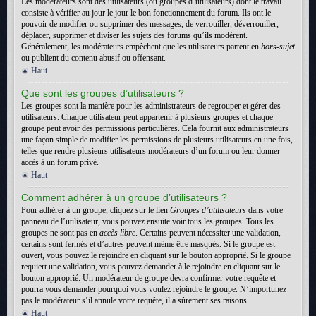
Les modérateurs sont des utilisateurs (ou groupes d’utilisateurs) dont le travail
consiste à vérifier au jour le jour le bon fonctionnement du forum. Ils ont le
pouvoir de modifier ou supprimer des messages, de verrouiller, déverrouiller,
déplacer, supprimer et diviser les sujets des forums qu’ils modèrent.
Généralement, les modérateurs empêchent que les utilisateurs partent en
hors-sujet
ou publient du contenu abusif ou offensant.
Haut
Que sont les groupes d’utilisateurs ?
Les groupes sont la manière pour les administrateurs de regrouper et gérer des
utilisateurs. Chaque utilisateur peut appartenir à plusieurs groupes et chaque
groupe peut avoir des permissions particulières. Cela fournit aux administrateurs
une façon simple de modifier les permissions de plusieurs utilisateurs en une fois,
telles que rendre plusieurs utilisateurs modérateurs d’un forum ou leur donner
accès à un forum privé.
Haut
Comment adhérer à un groupe d’utilisateurs ?
Pour adhérer à un groupe, cliquez sur le lien
Groupes d’utilisateurs
dans votre
panneau de l’utilisateur, vous pouvez ensuite voir tous les groupes. Tous les
groupes ne sont pas en
accès libre
. Certains peuvent nécessiter une validation,
certains sont fermés et d’autres peuvent même être masqués. Si le groupe est
ouvert, vous pouvez le rejoindre en cliquant sur le bouton approprié. Si le groupe
requiert une validation, vous pouvez demander à le rejoindre en cliquant sur le
bouton approprié. Un modérateur de groupe devra confirmer votre requête et
pourra vous demander pourquoi vous voulez rejoindre le groupe. N’importunez
pas le modérateur s’il annule votre requête, il a sûrement ses raisons.
Haut