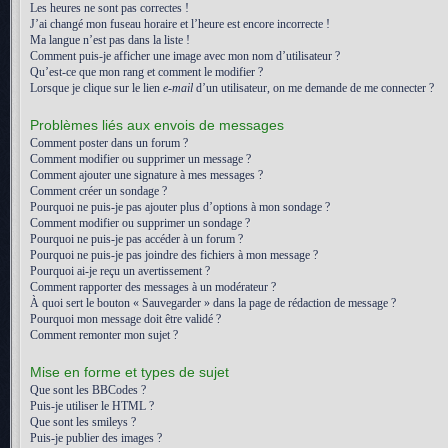
Les heures ne sont pas correctes !
J’ai changé mon fuseau horaire et l’heure est encore incorrecte !
Ma langue n’est pas dans la liste !
Comment puis-je afficher une image avec mon nom d’utilisateur ?
Qu’est-ce que mon rang et comment le modifier ?
Lorsque je clique sur le lien
e-mail
d’un utilisateur, on me demande de me connecter ?
Problèmes liés aux envois de messages
Comment poster dans un forum ?
Comment modifier ou supprimer un message ?
Comment ajouter une signature à mes messages ?
Comment créer un sondage ?
Pourquoi ne puis-je pas ajouter plus d’options à mon sondage ?
Comment modifier ou supprimer un sondage ?
Pourquoi ne puis-je pas accéder à un forum ?
Pourquoi ne puis-je pas joindre des fichiers à mon message ?
Pourquoi ai-je reçu un avertissement ?
Comment rapporter des messages à un modérateur ?
À quoi sert le bouton « Sauvegarder » dans la page de rédaction de message ?
Pourquoi mon message doit être validé ?
Comment remonter mon sujet ?
Mise en forme et types de sujet
Que sont les BBCodes ?
Puis-je utiliser le HTML ?
Que sont les smileys ?
Puis-je publier des images ?