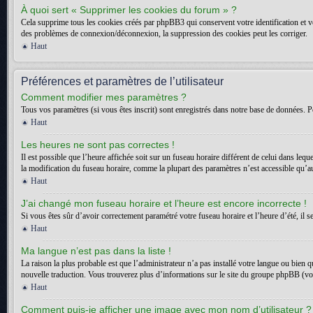
À quoi sert « Supprimer les cookies du forum » ?
Cela supprime tous les cookies créés par phpBB3 qui conservent votre identification et vot
des problèmes de connexion/déconnexion, la suppression des cookies peut les corriger.
Haut
Préférences et paramètres de l’utilisateur
Comment modifier mes paramètres ?
Tous vos paramètres (si vous êtes inscrit) sont enregistrés dans notre base de données. Po
Haut
Les heures ne sont pas correctes !
Il est possible que l’heure affichée soit sur un fuseau horaire différent de celui dans l
la modification du fuseau horaire, comme la plupart des paramètres n’est accessible qu’aux
Haut
J’ai changé mon fuseau horaire et l’heure est encore incorrecte !
Si vous êtes sûr d’avoir correctement paramétré votre fuseau horaire et l’heure d’été, il s
Haut
Ma langue n’est pas dans la liste !
La raison la plus probable est que l’administrateur n’a pas installé votre langue ou bien 
nouvelle traduction. Vous trouverez plus d’informations sur le site du groupe phpBB (voir
Haut
Comment puis-je afficher une image avec mon nom d’utilisateur ?