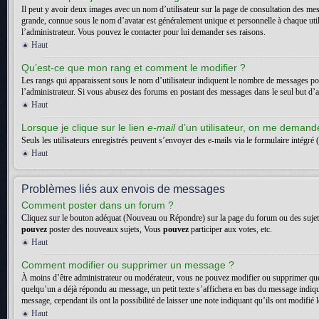
Il peut y avoir deux images avec un nom d’utilisateur sur la page de consultation des me
grande, connue sous le nom d’avatar est généralement unique et personnelle à chaque utilisa
l’administrateur. Vous pouvez le contacter pour lui demander ses raisons.
Haut
Qu’est-ce que mon rang et comment le modifier ?
Les rangs qui apparaissent sous le nom d’utilisateur indiquent le nombre de messages posté
l’administrateur. Si vous abusez des forums en postant des messages dans le seul but d
Haut
Lorsque je clique sur le lien
e-mail
d’un utilisateur, on me deman
Seuls les utilisateurs enregistrés peuvent s’envoyer des e-mails via le formulaire intégré (
Haut
Problèmes liés aux envois de messages
Comment poster dans un forum ?
Cliquez sur le bouton adéquat (Nouveau ou Répondre) sur la page du forum ou des sujets. 
pouvez
poster des nouveaux sujets, Vous
pouvez
participer aux votes, etc.
Haut
Comment modifier ou supprimer un message ?
À moins d’être administrateur ou modérateur, vous ne pouvez modifier ou supprimer que
quelqu’un a déjà répondu au message, un petit texte s’affichera en bas du message indiquan
message, cependant ils ont la possibilité de laisser une note indiquant qu’ils ont modifi
Haut