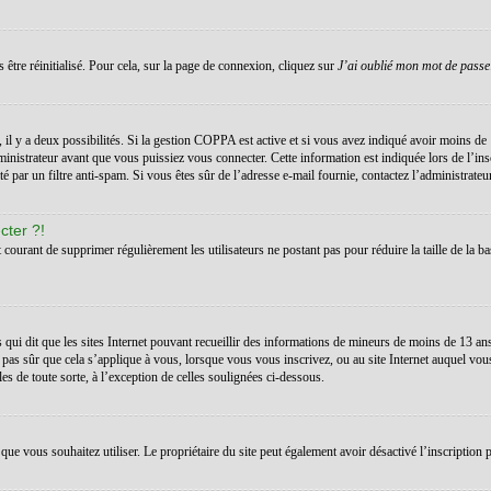
 être réinitialisé. Pour cela, sur la page de connexion, cliquez sur
J’ai oublié mon mot de passe
s, il y a deux possibilités. Si la gestion COPPA est active et si vous avez indiqué avoir moins de 
inistrateur avant que vous puissiez vous connecter. Cette information est indiquée lors de l’ins
té par un filtre anti-spam. Si vous êtes sûr de l’adresse e-mail fournie, contactez l’administrateur
cter ?!
t courant de supprimer régulièrement les utilisateurs ne postant pas pour réduire la taille de la ba
 qui dit que les sites Internet pouvant recueillir des informations de mineurs de moins de 13 a
 pas sûr que cela s’applique à vous, lorsque vous vous inscrivez, ou au site Internet auquel vo
les de toute sorte, à l’exception de celles soulignées ci-dessous.
teur que vous souhaitez utiliser. Le propriétaire du site peut également avoir désactivé l’inscrip