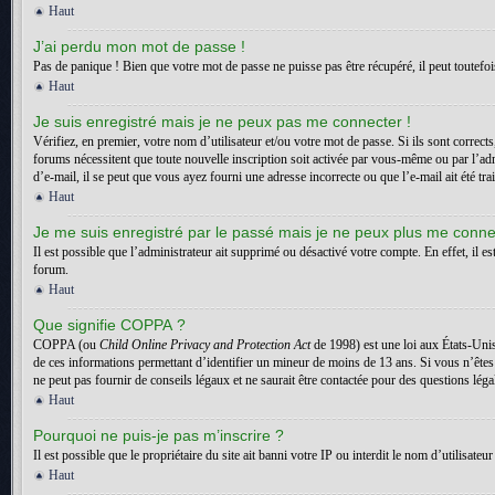
Haut
J’ai perdu mon mot de passe !
Pas de panique ! Bien que votre mot de passe ne puisse pas être récupéré, il peut toutefois
Haut
Je suis enregistré mais je ne peux pas me connecter !
Vérifiez, en premier, votre nom d’utilisateur et/ou votre mot de passe. Si ils sont correct
forums nécessitent que toute nouvelle inscription soit activée par vous-même ou par l’adm
d’e-mail, il se peut que vous ayez fourni une adresse incorrecte ou que l’e-mail ait été trai
Haut
Je me suis enregistré par le passé mais je ne peux plus me conne
Il est possible que l’administrateur ait supprimé ou désactivé votre compte. En effet, il es
forum.
Haut
Que signifie COPPA ?
COPPA (ou
Child Online Privacy and Protection Act
de 1998) est une loi aux États-Unis
de ces informations permettant d’identifier un mineur de moins de 13 ans. Si vous n’êtes
ne peut pas fournir de conseils légaux et ne saurait être contactée pour des questions léga
Haut
Pourquoi ne puis-je pas m’inscrire ?
Il est possible que le propriétaire du site ait banni votre IP ou interdit le nom d’utilisa
Haut