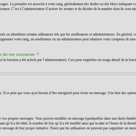
ssages. La première est associée à votre rang, généralement des étoiles ou des blocs indiquant 
teur. C’est à l’administrateur d’activer les avatars et de décider de la manière dont ils sont mis
s ou identifient certains utilisateurs tels que les modérateurs et administrateurs. En général, v
’augmenter votre rang, un modérateur ou un administrateur peut rabaisser votre compteur de mes
de de me connecter ?
si la fonction a été activée par l’administrateur). Ceci pour empêcher un usage abusif de la foncti
Il se peut que vous ayez besoin d’être enregistré pour écrire un message. Une liste des option
 vos propres messages. Vous pouvez modifier un message (quelquefois dans une durée limitée a
t qu’il a été édité, le nombre de fois qu’il a été modifié ainsi que la date et l’heure de la der
é le message de leur propre initiative. Notez que les utilisateurs ne peuvent pas supprimer un m