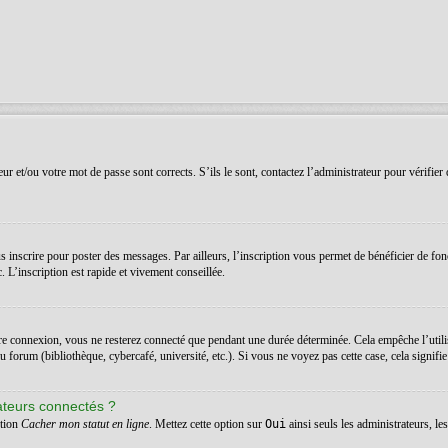
r et/ou votre mot de passe sont corrects. S’ils le sont, contactez l’administrateur pour vérifier 
 inscrire pour poster des messages. Par ailleurs, l’inscription vous permet de bénéficier de fon
 L’inscription est rapide et vivement conseillée.
re connexion, vous ne resterez connecté que pendant une durée déterminée. Cela empêche l’utilis
orum (bibliothèque, cybercafé, université, etc.). Si vous ne voyez pas cette case, cela signifie q
ateurs connectés ?
ption
Cacher mon statut en ligne
. Mettez cette option sur
Oui
ainsi seuls les administrateurs, l