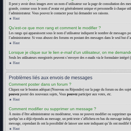
Il peut y avoir deux images avec un nom d’utilisateur sur la page de consultation des me
grande, connue sous le nom d’avatar est généralement unique et personnelle à chaque utilisa
l’administrateur. Vous pouvez le contacter pour lui demander ses raisons.
Haut
Qu’est-ce que mon rang et comment le modifier ?
Les rangs qui apparaissent sous le nom d’utilisateur indiquent le nombre de messages posté
l’administrateur. Si vous abusez des forums en postant des messages dans le seul but d
Haut
Lorsque je clique sur le lien
e-mail
d’un utilisateur, on me deman
Seuls les utilisateurs enregistrés peuvent s’envoyer des e-mails via le formulaire intégré (
Haut
Problèmes liés aux envois de messages
Comment poster dans un forum ?
Cliquez sur le bouton adéquat (Nouveau ou Répondre) sur la page du forum ou des sujets. 
pouvez
poster des nouveaux sujets, Vous
pouvez
participer aux votes, etc.
Haut
Comment modifier ou supprimer un message ?
À moins d’être administrateur ou modérateur, vous ne pouvez modifier ou supprimer que
quelqu’un a déjà répondu au message, un petit texte s’affichera en bas du message indiquan
message, cependant ils ont la possibilité de laisser une note indiquant qu’ils ont modifi
Haut