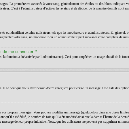
ssages. La première est associée à votre rang, généralement des étoiles ou des blocs indiquant 
teur. C’est à l’administrateur d’activer les avatars et de décider de la manière dont ils sont mis
s ou identifient certains utilisateurs tels que les modérateurs et administrateurs. En général, v
’augmenter votre rang, un modérateur ou un administrateur peut rabaisser votre compteur de mes
de de me connecter ?
si la fonction a été activée par l’administrateur). Ceci pour empêcher un usage abusif de la foncti
Il se peut que vous ayez besoin d’être enregistré pour écrire un message. Une liste des option
 vos propres messages. Vous pouvez modifier un message (quelquefois dans une durée limitée a
t qu’il a été édité, le nombre de fois qu’il a été modifié ainsi que la date et l’heure de la der
é le message de leur propre initiative. Notez que les utilisateurs ne peuvent pas supprimer un m