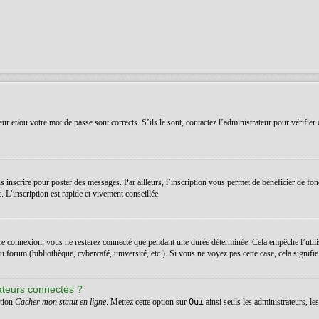
r et/ou votre mot de passe sont corrects. S’ils le sont, contactez l’administrateur pour vérifier 
 inscrire pour poster des messages. Par ailleurs, l’inscription vous permet de bénéficier de fon
 L’inscription est rapide et vivement conseillée.
re connexion, vous ne resterez connecté que pendant une durée déterminée. Cela empêche l’utilis
orum (bibliothèque, cybercafé, université, etc.). Si vous ne voyez pas cette case, cela signifie q
ateurs connectés ?
ption
Cacher mon statut en ligne
. Mettez cette option sur
Oui
ainsi seuls les administrateurs, l