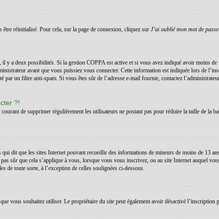
 être réinitialisé. Pour cela, sur la page de connexion, cliquez sur
J’ai oublié mon mot de passe
s, il y a deux possibilités. Si la gestion COPPA est active et si vous avez indiqué avoir moins de 
inistrateur avant que vous puissiez vous connecter. Cette information est indiquée lors de l’ins
té par un filtre anti-spam. Si vous êtes sûr de l’adresse e-mail fournie, contactez l’administrateur
cter ?!
t courant de supprimer régulièrement les utilisateurs ne postant pas pour réduire la taille de la ba
 qui dit que les sites Internet pouvant recueillir des informations de mineurs de moins de 13 a
 pas sûr que cela s’applique à vous, lorsque vous vous inscrivez, ou au site Internet auquel vo
les de toute sorte, à l’exception de celles soulignées ci-dessous.
teur que vous souhaitez utiliser. Le propriétaire du site peut également avoir désactivé l’inscrip