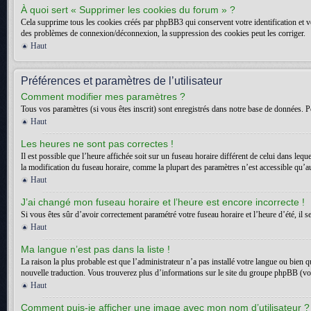
À quoi sert « Supprimer les cookies du forum » ?
Cela supprime tous les cookies créés par phpBB3 qui conservent votre identification et vot
des problèmes de connexion/déconnexion, la suppression des cookies peut les corriger.
Haut
Préférences et paramètres de l’utilisateur
Comment modifier mes paramètres ?
Tous vos paramètres (si vous êtes inscrit) sont enregistrés dans notre base de données. Po
Haut
Les heures ne sont pas correctes !
Il est possible que l’heure affichée soit sur un fuseau horaire différent de celui dans l
la modification du fuseau horaire, comme la plupart des paramètres n’est accessible qu’aux
Haut
J’ai changé mon fuseau horaire et l’heure est encore incorrecte !
Si vous êtes sûr d’avoir correctement paramétré votre fuseau horaire et l’heure d’été, il s
Haut
Ma langue n’est pas dans la liste !
La raison la plus probable est que l’administrateur n’a pas installé votre langue ou bien 
nouvelle traduction. Vous trouverez plus d’informations sur le site du groupe phpBB (voir
Haut
Comment puis-je afficher une image avec mon nom d’utilisateur ?