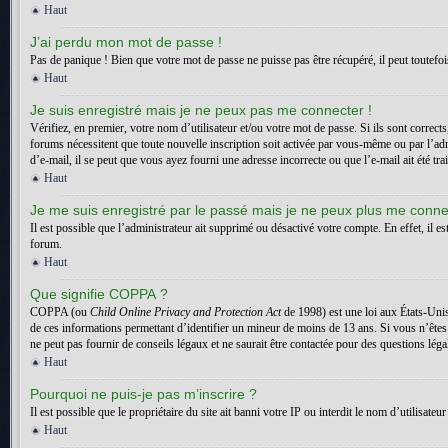
Haut
J’ai perdu mon mot de passe !
Pas de panique ! Bien que votre mot de passe ne puisse pas être récupéré, il peut toutefois
Haut
Je suis enregistré mais je ne peux pas me connecter !
Vérifiez, en premier, votre nom d’utilisateur et/ou votre mot de passe. Si ils sont correct
forums nécessitent que toute nouvelle inscription soit activée par vous-même ou par l’adm
d’e-mail, il se peut que vous ayez fourni une adresse incorrecte ou que l’e-mail ait été trai
Haut
Je me suis enregistré par le passé mais je ne peux plus me conne
Il est possible que l’administrateur ait supprimé ou désactivé votre compte. En effet, il es
forum.
Haut
Que signifie COPPA ?
COPPA (ou
Child Online Privacy and Protection Act
de 1998) est une loi aux États-Unis
de ces informations permettant d’identifier un mineur de moins de 13 ans. Si vous n’êtes
ne peut pas fournir de conseils légaux et ne saurait être contactée pour des questions léga
Haut
Pourquoi ne puis-je pas m’inscrire ?
Il est possible que le propriétaire du site ait banni votre IP ou interdit le nom d’utilisa
Haut