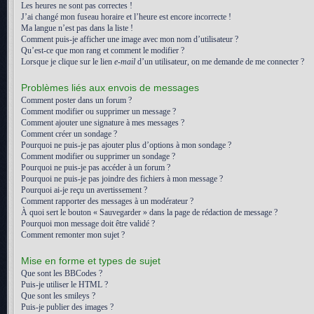
Les heures ne sont pas correctes !
J’ai changé mon fuseau horaire et l’heure est encore incorrecte !
Ma langue n’est pas dans la liste !
Comment puis-je afficher une image avec mon nom d’utilisateur ?
Qu’est-ce que mon rang et comment le modifier ?
Lorsque je clique sur le lien
e-mail
d’un utilisateur, on me demande de me connecter ?
Problèmes liés aux envois de messages
Comment poster dans un forum ?
Comment modifier ou supprimer un message ?
Comment ajouter une signature à mes messages ?
Comment créer un sondage ?
Pourquoi ne puis-je pas ajouter plus d’options à mon sondage ?
Comment modifier ou supprimer un sondage ?
Pourquoi ne puis-je pas accéder à un forum ?
Pourquoi ne puis-je pas joindre des fichiers à mon message ?
Pourquoi ai-je reçu un avertissement ?
Comment rapporter des messages à un modérateur ?
À quoi sert le bouton « Sauvegarder » dans la page de rédaction de message ?
Pourquoi mon message doit être validé ?
Comment remonter mon sujet ?
Mise en forme et types de sujet
Que sont les BBCodes ?
Puis-je utiliser le HTML ?
Que sont les smileys ?
Puis-je publier des images ?