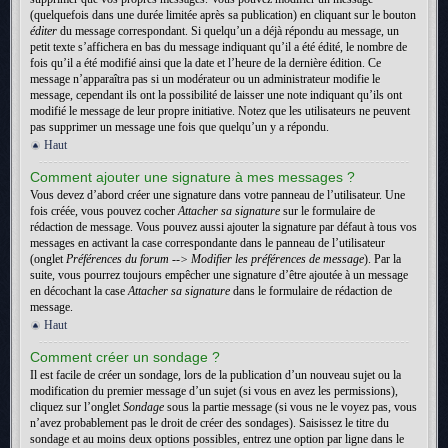
(quelquefois dans une durée limitée après sa publication) en cliquant sur le bouton
éditer
du message correspondant. Si quelqu’un a déjà répondu au message, un
petit texte s’affichera en bas du message indiquant qu’il a été édité, le nombre de
fois qu’il a été modifié ainsi que la date et l’heure de la dernière édition. Ce
message n’apparaîtra pas si un modérateur ou un administrateur modifie le
message, cependant ils ont la possibilité de laisser une note indiquant qu’ils ont
modifié le message de leur propre initiative. Notez que les utilisateurs ne peuvent
pas supprimer un message une fois que quelqu’un y a répondu.
Haut
Comment ajouter une signature à mes messages ?
Vous devez d’abord créer une signature dans votre panneau de l’utilisateur. Une
fois créée, vous pouvez cocher
Attacher sa signature
sur le formulaire de
rédaction de message. Vous pouvez aussi ajouter la signature par défaut à tous vos
messages en activant la case correspondante dans le panneau de l’utilisateur
(onglet
Préférences du forum --> Modifier les préférences de message
). Par la
suite, vous pourrez toujours empêcher une signature d’être ajoutée à un message
en décochant la case
Attacher sa signature
dans le formulaire de rédaction de
message.
Haut
Comment créer un sondage ?
Il est facile de créer un sondage, lors de la publication d’un nouveau sujet ou la
modification du premier message d’un sujet (si vous en avez les permissions),
cliquez sur l’onglet
Sondage
sous la partie message (si vous ne le voyez pas, vous
n’avez probablement pas le droit de créer des sondages). Saisissez le titre du
sondage et au moins deux options possibles, entrez une option par ligne dans le