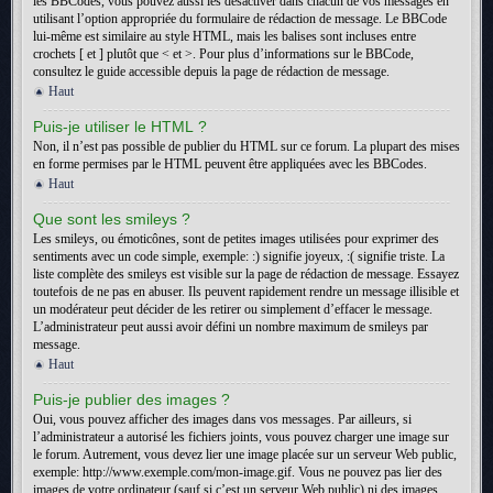
les BBCodes, vous pouvez aussi les désactiver dans chacun de vos messages en
utilisant l’option appropriée du formulaire de rédaction de message. Le BBCode
lui-même est similaire au style HTML, mais les balises sont incluses entre
crochets [ et ] plutôt que < et >. Pour plus d’informations sur le BBCode,
consultez le guide accessible depuis la page de rédaction de message.
Haut
Puis-je utiliser le HTML ?
Non, il n’est pas possible de publier du HTML sur ce forum. La plupart des mises
en forme permises par le HTML peuvent être appliquées avec les BBCodes.
Haut
Que sont les smileys ?
Les smileys, ou émoticônes, sont de petites images utilisées pour exprimer des
sentiments avec un code simple, exemple: :) signifie joyeux, :( signifie triste. La
liste complète des smileys est visible sur la page de rédaction de message. Essayez
toutefois de ne pas en abuser. Ils peuvent rapidement rendre un message illisible et
un modérateur peut décider de les retirer ou simplement d’effacer le message.
L’administrateur peut aussi avoir défini un nombre maximum de smileys par
message.
Haut
Puis-je publier des images ?
Oui, vous pouvez afficher des images dans vos messages. Par ailleurs, si
l’administrateur a autorisé les fichiers joints, vous pouvez charger une image sur
le forum. Autrement, vous devez lier une image placée sur un serveur Web public,
exemple: http://www.exemple.com/mon-image.gif. Vous ne pouvez pas lier des
images de votre ordinateur (sauf si c’est un serveur Web public) ni des images