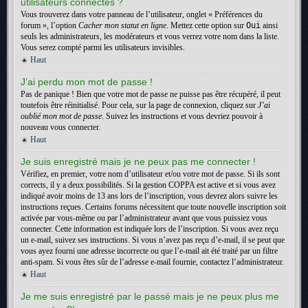
utilisateurs connectés ?
Vous trouverez dans votre panneau de l’utilisateur, onglet « Préférences du
forum », l’option
Cacher mon statut en ligne
. Mettez cette option sur
Oui
ainsi
seuls les administrateurs, les modérateurs et vous verrez votre nom dans la liste.
Vous serez compté parmi les utilisateurs invisibles.
Haut
J’ai perdu mon mot de passe !
Pas de panique ! Bien que votre mot de passe ne puisse pas être récupéré, il peut
toutefois être réinitialisé. Pour cela, sur la page de connexion, cliquez sur
J’ai
oublié mon mot de passe
. Suivez les instructions et vous devriez pouvoir à
nouveau vous connecter.
Haut
Je suis enregistré mais je ne peux pas me connecter !
Vérifiez, en premier, votre nom d’utilisateur et/ou votre mot de passe. Si ils sont
corrects, il y a deux possibilités. Si la gestion COPPA est active et si vous avez
indiqué avoir moins de 13 ans lors de l’inscription, vous devrez alors suivre les
instructions reçues. Certains forums nécessitent que toute nouvelle inscription soit
activée par vous-même ou par l’administrateur avant que vous puissiez vous
connecter. Cette information est indiquée lors de l’inscription. Si vous avez reçu
un e-mail, suivez ses instructions. Si vous n’avez pas reçu d’e-mail, il se peut que
vous ayez fourni une adresse incorrecte ou que l’e-mail ait été traité par un filtre
anti-spam. Si vous êtes sûr de l’adresse e-mail fournie, contactez l’administrateur.
Haut
Je me suis enregistré par le passé mais je ne peux plus me