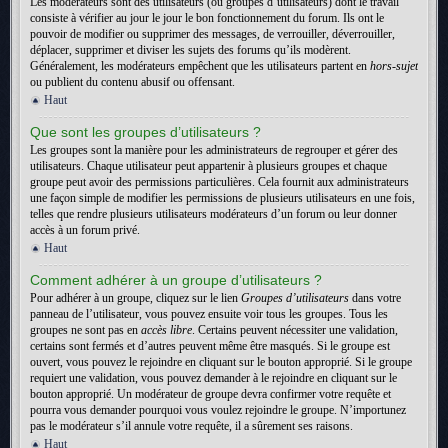
Les modérateurs sont des utilisateurs (ou groupes d’utilisateurs) dont le travail
consiste à vérifier au jour le jour le bon fonctionnement du forum. Ils ont le
pouvoir de modifier ou supprimer des messages, de verrouiller, déverrouiller,
déplacer, supprimer et diviser les sujets des forums qu’ils modèrent.
Généralement, les modérateurs empêchent que les utilisateurs partent en
hors-sujet
ou publient du contenu abusif ou offensant.
Haut
Que sont les groupes d’utilisateurs ?
Les groupes sont la manière pour les administrateurs de regrouper et gérer des
utilisateurs. Chaque utilisateur peut appartenir à plusieurs groupes et chaque
groupe peut avoir des permissions particulières. Cela fournit aux administrateurs
une façon simple de modifier les permissions de plusieurs utilisateurs en une fois,
telles que rendre plusieurs utilisateurs modérateurs d’un forum ou leur donner
accès à un forum privé.
Haut
Comment adhérer à un groupe d’utilisateurs ?
Pour adhérer à un groupe, cliquez sur le lien
Groupes d’utilisateurs
dans votre
panneau de l’utilisateur, vous pouvez ensuite voir tous les groupes. Tous les
groupes ne sont pas en
accès libre
. Certains peuvent nécessiter une validation,
certains sont fermés et d’autres peuvent même être masqués. Si le groupe est
ouvert, vous pouvez le rejoindre en cliquant sur le bouton approprié. Si le groupe
requiert une validation, vous pouvez demander à le rejoindre en cliquant sur le
bouton approprié. Un modérateur de groupe devra confirmer votre requête et
pourra vous demander pourquoi vous voulez rejoindre le groupe. N’importunez
pas le modérateur s’il annule votre requête, il a sûrement ses raisons.
Haut