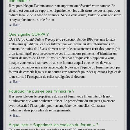
connecter ?!
Il est possible que l’administrateur ait supprimé ou désactivé votre compte. En
effet, il est courant de supprimer régulièrement les utilisateurs ne postant pas pour
réduire la taille de la base de données. Si cela vous arrive, tentez de vous réinscrire
et soyez plus investi sur le forum.
Haut
Que signifie COPPA ?
COPPA (ou
Child Online Privacy and Protection Act
de 1998) est une loi aux
États-Unis qui dit que les sites Internet pouvant recueillir des informations de
mineurs de moins de 13 ans doivent obtenir le consentement
écrit
des parents (ou
d’un tuteur légal) pour la collecte de ces informations permettant d’identifier un
mineur de moins de 13 ans. Si vous n’êtes pas sûr que cela s’applique à vous,
lorsque vous vous inscrivez, ou au site Internet auquel vous tentez de vous
inscrire, demandez une assistance légale. Notez que l’équipe du forum ne peut pas
fournir de conseils légaux et ne saurait être contactée pour des questions légales de
toute sorte, à l’exception de celles soulignées ci-dessous.
Haut
Pourquoi ne puis-je pas m’inscrire ?
Il est possible que le propriétaire du site ait banni votre IP ou interdit le nom
d’utilisateur que vous souhaitez utiliser. Le propriétaire du site peut également
avoir désactivé l’inscription pour en empêcher de nouvelles. Contactez
l’administrateur pour plus de renseignements.
Haut
À quoi sert « Supprimer les cookies du forum » ?