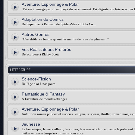
Aventure, Espionnage & Polar
"J'ai été interrogé par un employé du recensement. J'ai dégusté son foie avec des f
Adaptation de Comics
De Superman à Batman, de Spider-Man à Kick-Ass...
Autres Genres
"C'est drôle, ce besoin qu'ont les marins de faire des phrases..."
Vos Réalisateurs Préférés
De Scorcese à Ridley Scott
LITTÉRATURE
Science-Fiction
De l'âge d'or à nos jours
Fantastique & Fantasy
À l'aventure de mondes étranges
Aventure, Espionnage & Polar
Autour du roman policier et associés : énigme, suspense, thriller, roman noir, esp
Jeunesse
Le fantastique, le merveilleux, les contes, la science-fiction et même le polar ont 
petites enfances jusqu'aux romans pour ados.