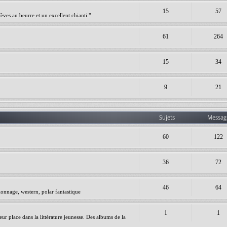
15
57
èves au beurre et un excellent chianti."
61
264
15
34
9
21
Sujets
Messag
60
122
36
72
46
64
ionnage, western, polar fantastique
1
1
leur place dans la littérature jeunesse. Des albums de la