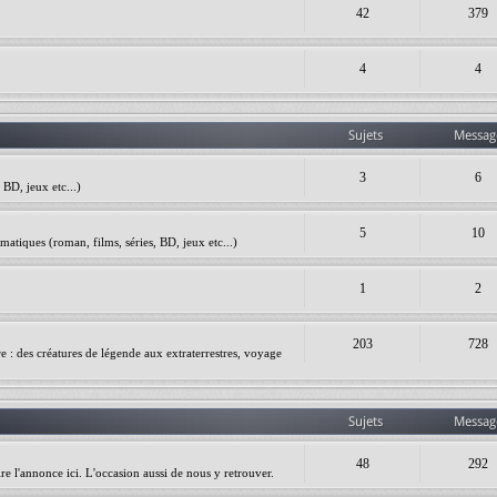
42
379
4
4
Sujets
Messag
3
6
BD, jeux etc...)
5
10
matiques (roman, films, séries, BD, jeux etc...)
1
2
203
728
ire : des créatures de légende aux extraterrestres, voyage
Sujets
Messag
48
292
re l'annonce ici. L'occasion aussi de nous y retrouver.