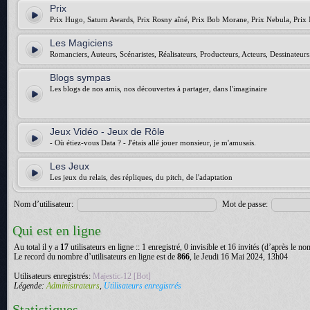
Prix
Prix Hugo, Saturn Awards, Prix Rosny aîné, Prix Bob Morane, Prix Nebula, Prix 
Les Magiciens
Romanciers, Auteurs, Scénaristes, Réalisateurs, Producteurs, Acteurs, Dessinateurs.
Blogs sympas
Les blogs de nos amis, nos découvertes à partager, dans l'imaginaire
Jeux Vidéo - Jeux de Rôle
- Où étiez-vous Data ? - J'étais allé jouer monsieur, je m'amusais.
Les Jeux
Les jeux du relais, des répliques, du pitch, de l'adaptation
Nom d’utilisateur:
Mot de passe:
Qui est en ligne
Au total il y a
17
utilisateurs en ligne :: 1 enregistré, 0 invisible et 16 invités (d’après le n
Le record du nombre d’utilisateurs en ligne est de
866
, le Jeudi 16 Mai 2024, 13h04
Utilisateurs enregistrés:
Majestic-12 [Bot]
Légende:
Administrateurs
,
Utilisateurs enregistrés
Statistiques