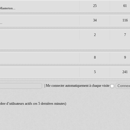
25
61
Masterton...
34
116
..
2
7
8
9
5
241
|
Me connecter automatiquement à chaque visite
ombre d’utilisateurs actifs ces 5 dernières minutes)