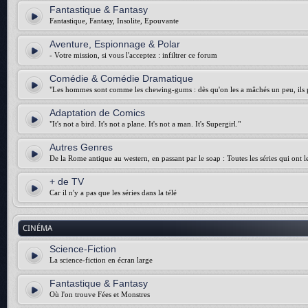
Fantastique & Fantasy
Fantastique, Fantasy, Insolite, Epouvante
Aventure, Espionnage & Polar
- Votre mission, si vous l'acceptez : infiltrer ce forum
Comédie & Comédie Dramatique
"Les hommes sont comme les chewing-gums : dès qu'on les a mâchés un peu, ils p
Adaptation de Comics
"It's not a bird. It's not a plane. It's not a man. It's Supergirl."
Autres Genres
De la Rome antique au western, en passant par le soap : Toutes les séries qui ont 
+ de TV
Car il n'y a pas que les séries dans la télé
CINÉMA
Science-Fiction
La science-fiction en écran large
Fantastique & Fantasy
Où l'on trouve Fées et Monstres