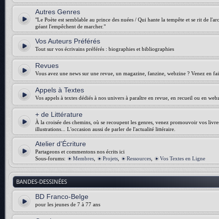
Autres Genres
"Le Poète est semblable au prince des nuées / Qui hante la tempête et se rit de l'arch
géant l'empêchent de marcher."
Vos Auteurs Préférés
Tout sur vos écrivains préférés : biographies et bibliographies
Revues
Vous avez une news sur une revue, un magazine, fanzine, webzine ? Venez en fair
Appels à Textes
Vos appels à textes dédiés à nos univers à paraître en revue, en recueil ou en web
+ de Littérature
À la croisée des chemins, où se recoupent les genres, venez promouvoir vos livres :
illustrations... L'occasion aussi de parler de l'actualité littéraire.
Atelier d'Écriture
Partageons et commentons nos écrits ici
Sous-forums:
Membres
,
Projets
,
Ressources
,
Vos Textes en Ligne
BANDES-DESSINÉES
BD Franco-Belge
pour les jeunes de 7 à 77 ans