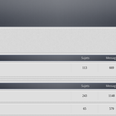
Sujets
Messag
113
669
Sujets
Messag
243
1148
65
579