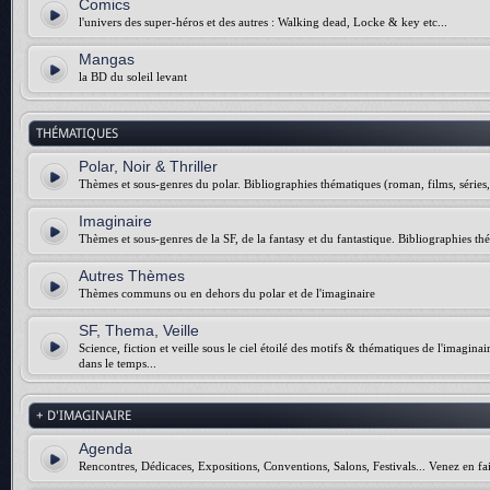
Comics
l'univers des super-héros et des autres : Walking dead, Locke & key etc...
Mangas
la BD du soleil levant
THÉMATIQUES
Polar, Noir & Thriller
Thèmes et sous-genres du polar. Bibliographies thématiques (roman, films, séries, 
Imaginaire
Thèmes et sous-genres de la SF, de la fantasy et du fantastique. Bibliographies thé
Autres Thèmes
Thèmes communs ou en dehors du polar et de l'imaginaire
SF, Thema, Veille
Science, fiction et veille sous le ciel étoilé des motifs & thématiques de l'imagina
dans le temps...
+ D'IMAGINAIRE
Agenda
Rencontres, Dédicaces, Expositions, Conventions, Salons, Festivals... Venez en fai