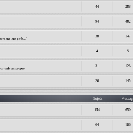
44
288
94
482
38
147
erdent leur goût..."
4
5
31
128
leur univers propre
26
145
Sujets
Messag
154
650
64
106