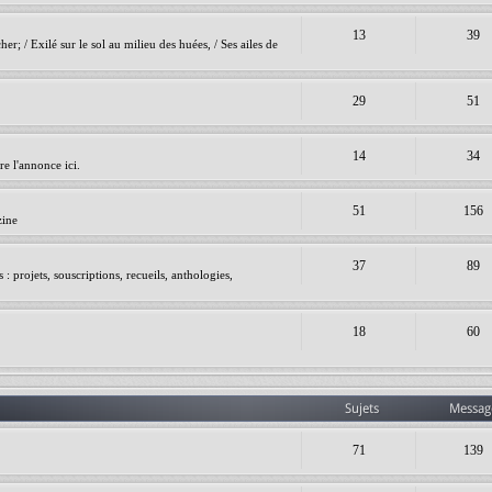
13
39
er; / Exilé sur le sol au milieu des huées, / Ses ailes de
29
51
14
34
e l'annonce ici.
51
156
zine
37
89
 projets, souscriptions, recueils, anthologies,
18
60
Sujets
Messag
71
139