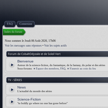
FAQ
Connexion
Index du forum
Nous sommes le Jeudi 06 Août 2026, 17h06
Voir les messages sans réponses
•
Voir les sujets actifs
Forum de CobaltOdyssée et de Soleil Vert
Bienvenue
Autour de la science-fiction, du fantastique, de la fantasy, du polar et des séries
Sous-forums:
Espace des membres, FAQ
,
S'asseoir au coin du feu
TV - SÉRIES
News
L'actualité du monde des séries
Science-Fiction
"to boldly go where no one has gone before"