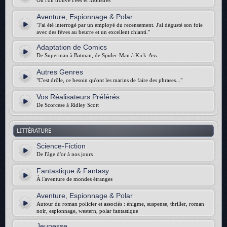
Où l'on trouve Fées et Monstres
Aventure, Espionnage & Polar
"J'ai été interrogé par un employé du recensement. J'ai dégusté son foie
avec des fèves au beurre et un excellent chianti."
Adaptation de Comics
De Superman à Batman, de Spider-Man à Kick-Ass...
Autres Genres
"C'est drôle, ce besoin qu'ont les marins de faire des phrases..."
Vos Réalisateurs Préférés
De Scorcese à Ridley Scott
LITTÉRATURE
Science-Fiction
De l'âge d'or à nos jours
Fantastique & Fantasy
À l'aventure de mondes étranges
Aventure, Espionnage & Polar
Autour du roman policier et associés : énigme, suspense, thriller, roman
noir, espionnage, western, polar fantastique
Jeunesse