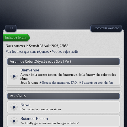
↓↓↓
Recherche avancée
Index du forum
Nous sommes le Samedi 08 Août 2026, 23h53
Voir les messages sans réponses
•
Voir les sujets actifs
Forum de CobaltOdyssée et de Soleil Vert
Bienvenue
Autour de la science-fiction, du fantastique, de la fantasy, du polar et des
séries
Sous-forums:
Espace des membres, FAQ
,
S'asseoir au coin du feu
TV - SÉRIES
News
L'actualité du monde des séries
Science-Fiction
"to boldly go where no one has gone before"