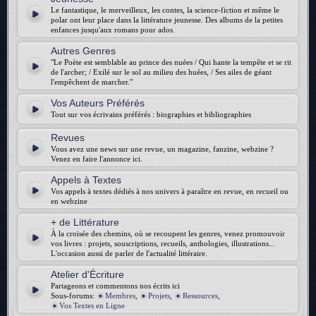
Le fantastique, le merveilleux, les contes, la science-fiction et même le
polar ont leur place dans la littérature jeunesse. Des albums de la petites
enfances jusqu'aux romans pour ados.
Autres Genres
"Le Poète est semblable au prince des nuées / Qui hante la tempête et se rit
de l'archer; / Exilé sur le sol au milieu des huées, / Ses ailes de géant
l'empêchent de marcher."
Vos Auteurs Préférés
Tout sur vos écrivains préférés : biographies et bibliographies
Revues
Vous avez une news sur une revue, un magazine, fanzine, webzine ?
Venez en faire l'annonce ici.
Appels à Textes
Vos appels à textes dédiés à nos univers à paraître en revue, en recueil ou
en webzine
+ de Littérature
À la croisée des chemins, où se recoupent les genres, venez promouvoir
vos livres : projets, souscriptions, recueils, anthologies, illustrations...
L'occasion aussi de parler de l'actualité littéraire.
Atelier d'Écriture
Partageons et commentons nos écrits ici
Sous-forums:
Membres
,
Projets
,
Ressources
,
Vos Textes en Ligne