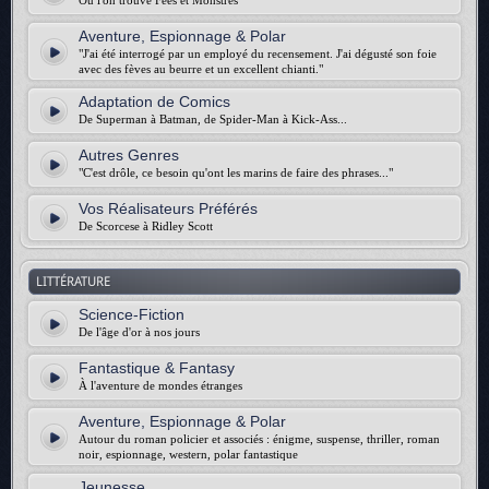
Où l'on trouve Fées et Monstres
Aventure, Espionnage & Polar
"J'ai été interrogé par un employé du recensement. J'ai dégusté son foie
avec des fèves au beurre et un excellent chianti."
Adaptation de Comics
De Superman à Batman, de Spider-Man à Kick-Ass...
Autres Genres
"C'est drôle, ce besoin qu'ont les marins de faire des phrases..."
Vos Réalisateurs Préférés
De Scorcese à Ridley Scott
LITTÉRATURE
Science-Fiction
De l'âge d'or à nos jours
Fantastique & Fantasy
À l'aventure de mondes étranges
Aventure, Espionnage & Polar
Autour du roman policier et associés : énigme, suspense, thriller, roman
noir, espionnage, western, polar fantastique
Jeunesse