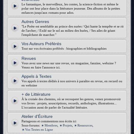
Le fantastique, le merveilleux, les contes, la science-fiction et même le
polar ont leur place dans la littérature jeunesse. Des albums de la petites
enfances jusqu'aux romans pour ados.
Autres Genres
"Le Poète est semblable au prince des nuées / Qui hante la tempête et se rit
de l'archer; / Exilé sur le sol au milieu des huées, / Ses ailes de géant
l'empêchent de marcher."
Vos Auteurs Préférés
Tout sur vos écrivains préférés : biographies et bibliographies
Revues
Vous avez une news sur une revue, un magazine, fanzine, webzine ?
Venez en faire l'annonce ici.
Appels à Textes
Vos appels à textes dédiés à nos univers à paraître en revue, en recueil ou
en webzine
+ de Littérature
À la croisée des chemins, où se recoupent les genres, venez promouvoir
vos livres : projets, souscriptions, recueils, anthologies, illustrations...
L'occasion aussi de parler de l'actualité littéraire.
Atelier d'Écriture
Partageons et commentons nos écrits ici
Sous-forums:
Membres
,
Projets
,
Ressources
,
Vos Textes en Ligne