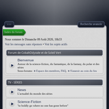
↓↓↓
Recherche avancée
Index du forum
Nous sommes le Dimanche 09 Août 2026, 16h33
Voir les messages sans réponses
•
Voir les sujets actifs
Forum de CobaltOdyssée et de Soleil Vert
Bienvenue
Autour de la science-fiction, du fantastique, de la fantasy, du polar et des
séries
Sous-forums:
Espace des membres, FAQ
,
S'asseoir au coin du feu
TV - SÉRIES
News
L'actualité du monde des séries
Science-Fiction
"to boldly go where no one has gone before"