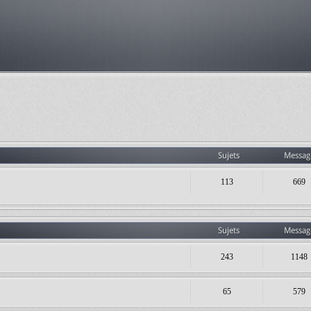
Sujets
Messag
113
669
Sujets
Messag
243
1148
65
579