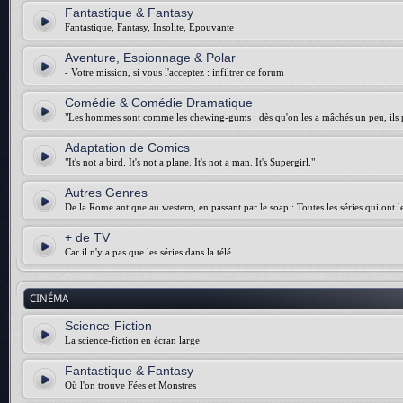
Fantastique & Fantasy
Fantastique, Fantasy, Insolite, Epouvante
Aventure, Espionnage & Polar
- Votre mission, si vous l'acceptez : infiltrer ce forum
Comédie & Comédie Dramatique
"Les hommes sont comme les chewing-gums : dès qu'on les a mâchés un peu, ils p
Adaptation de Comics
"It's not a bird. It's not a plane. It's not a man. It's Supergirl."
Autres Genres
De la Rome antique au western, en passant par le soap : Toutes les séries qui ont 
+ de TV
Car il n'y a pas que les séries dans la télé
CINÉMA
Science-Fiction
La science-fiction en écran large
Fantastique & Fantasy
Où l'on trouve Fées et Monstres