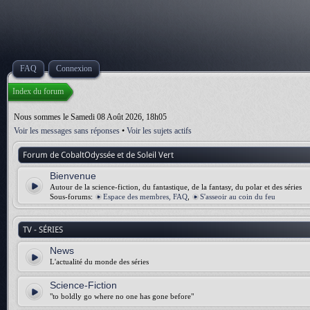
FAQ
Connexion
Index du forum
Nous sommes le Samedi 08 Août 2026, 18h05
Voir les messages sans réponses
•
Voir les sujets actifs
Forum de CobaltOdyssée et de Soleil Vert
Bienvenue
Autour de la science-fiction, du fantastique, de la fantasy, du polar et des séries
Sous-forums:
Espace des membres, FAQ
,
S'asseoir au coin du feu
TV - SÉRIES
News
L'actualité du monde des séries
Science-Fiction
"to boldly go where no one has gone before"