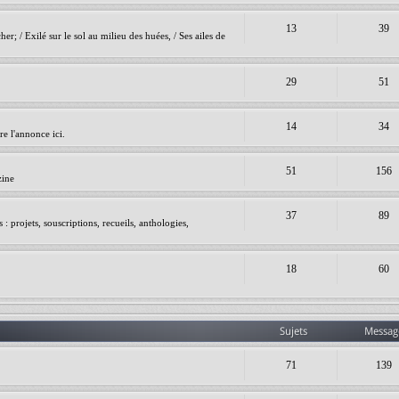
13
39
er; / Exilé sur le sol au milieu des huées, / Ses ailes de
29
51
14
34
e l'annonce ici.
51
156
zine
37
89
 projets, souscriptions, recueils, anthologies,
18
60
Sujets
Messag
71
139