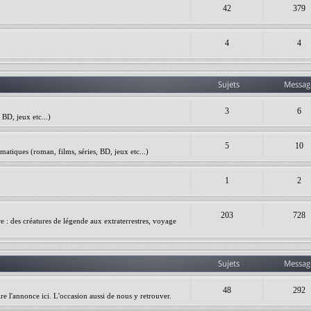
42
379
4
4
Sujets
Messag
3
6
BD, jeux etc...)
5
10
matiques (roman, films, séries, BD, jeux etc...)
1
2
203
728
ire : des créatures de légende aux extraterrestres, voyage
Sujets
Messag
48
292
re l'annonce ici. L'occasion aussi de nous y retrouver.