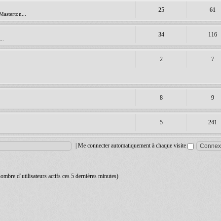
25
61
Masterton...
34
116
..
2
7
8
9
5
241
|
Me connecter automatiquement à chaque visite
 nombre d’utilisateurs actifs ces 5 dernières minutes)