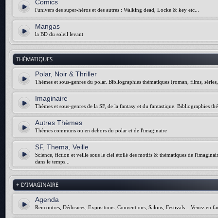
Comics
l'univers des super-héros et des autres : Walking dead, Locke & key etc...
Mangas
la BD du soleil levant
THÉMATIQUES
Polar, Noir & Thriller
Thèmes et sous-genres du polar. Bibliographies thématiques (roman, films, séries, 
Imaginaire
Thèmes et sous-genres de la SF, de la fantasy et du fantastique. Bibliographies thé
Autres Thèmes
Thèmes communs ou en dehors du polar et de l'imaginaire
SF, Thema, Veille
Science, fiction et veille sous le ciel étoilé des motifs & thématiques de l'imagina
dans le temps...
+ D'IMAGINAIRE
Agenda
Rencontres, Dédicaces, Expositions, Conventions, Salons, Festivals... Venez en fai