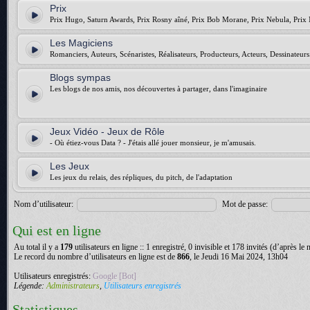
Prix
Prix Hugo, Saturn Awards, Prix Rosny aîné, Prix Bob Morane, Prix Nebula, Prix 
Les Magiciens
Romanciers, Auteurs, Scénaristes, Réalisateurs, Producteurs, Acteurs, Dessinateurs.
Blogs sympas
Les blogs de nos amis, nos découvertes à partager, dans l'imaginaire
Jeux Vidéo - Jeux de Rôle
- Où étiez-vous Data ? - J'étais allé jouer monsieur, je m'amusais.
Les Jeux
Les jeux du relais, des répliques, du pitch, de l'adaptation
Nom d’utilisateur:
Mot de passe:
Qui est en ligne
Au total il y a
179
utilisateurs en ligne :: 1 enregistré, 0 invisible et 178 invités (d’après le
Le record du nombre d’utilisateurs en ligne est de
866
, le Jeudi 16 Mai 2024, 13h04
Utilisateurs enregistrés:
Google [Bot]
Légende:
Administrateurs
,
Utilisateurs enregistrés
Statistiques