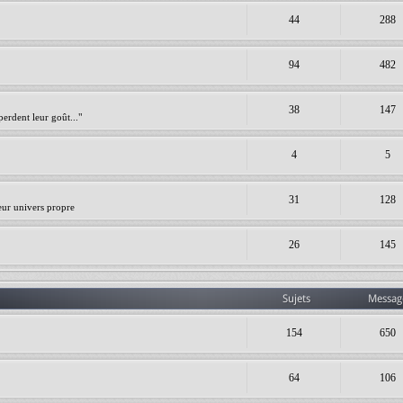
44
288
94
482
38
147
erdent leur goût..."
4
5
31
128
leur univers propre
26
145
Sujets
Messag
154
650
64
106