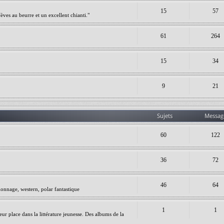
15
57
èves au beurre et un excellent chianti."
61
264
15
34
9
21
Sujets
Messag
60
122
36
72
46
64
ionnage, western, polar fantastique
1
1
leur place dans la littérature jeunesse. Des albums de la