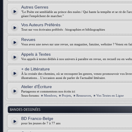
Autres Genres
"Le Poète est semblable au prince des nuées / Qui hante la tempête et se rit de l'arch
géant l'empêchent de marcher."
Vos Auteurs Préférés
Tout sur vos écrivains préférés : biographies et bibliographies
Revues
Vous avez une news sur une revue, un magazine, fanzine, webzine ? Venez en fair
Appels à Textes
Vos appels à textes dédiés à nos univers à paraître en revue, en recueil ou en web
+ de Littérature
À la croisée des chemins, où se recoupent les genres, venez promouvoir vos livres :
illustrations... L'occasion aussi de parler de l'actualité littéraire.
Atelier d'Écriture
Partageons et commentons nos écrits ici
Sous-forums:
Membres
,
Projets
,
Ressources
,
Vos Textes en Ligne
BANDES-DESSINÉES
BD Franco-Belge
pour les jeunes de 7 à 77 ans