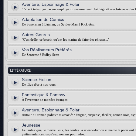
Aventure, Espionnage & Polar
"J'ai été interrogé par un employé du recensement. J'ai dégusté son foie avec des f
Adaptation de Comics
De Superman à Batman, de Spider-Man à Kick-Ass...
Autres Genres
"C'est drôle, ce besoin qu'ont les marins de faire des phrases..."
Vos Réalisateurs Préférés
De Scorcese à Ridley Scott
LITTÉRATURE
Science-Fiction
De l'âge d'or à nos jours
Fantastique & Fantasy
À l'aventure de mondes étranges
Aventure, Espionnage & Polar
Autour du roman policier et associés : énigme, suspense, thriller, roman noir, esp
Jeunesse
Le fantastique, le merveilleux, les contes, la science-fiction et même le polar ont 
petites enfances jusqu'aux romans pour ados.