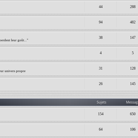
44
288
94
482
38
147
erdent leur goût..."
4
5
31
128
leur univers propre
26
145
Sujets
Messag
154
650
64
106