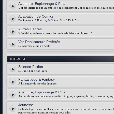
Aventure, Espionnage & Polar
"J'ai été interrogé par un employé du recensement. J'ai dégusté son foie avec des f
Adaptation de Comics
De Superman à Batman, de Spider-Man à Kick-Ass...
Autres Genres
"C'est drôle, ce besoin qu'ont les marins de faire des phrases..."
Vos Réalisateurs Préférés
De Scorcese à Ridley Scott
LITTÉRATURE
Science-Fiction
De l'âge d'or à nos jours
Fantastique & Fantasy
À l'aventure de mondes étranges
Aventure, Espionnage & Polar
Autour du roman policier et associés : énigme, suspense, thriller, roman noir, esp
Jeunesse
Le fantastique, le merveilleux, les contes, la science-fiction et même le polar ont 
petites enfances jusqu'aux romans pour ados.