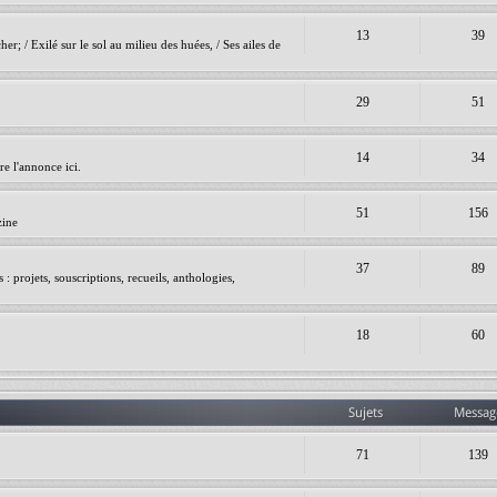
13
39
er; / Exilé sur le sol au milieu des huées, / Ses ailes de
29
51
14
34
e l'annonce ici.
51
156
zine
37
89
 projets, souscriptions, recueils, anthologies,
18
60
Sujets
Messag
71
139