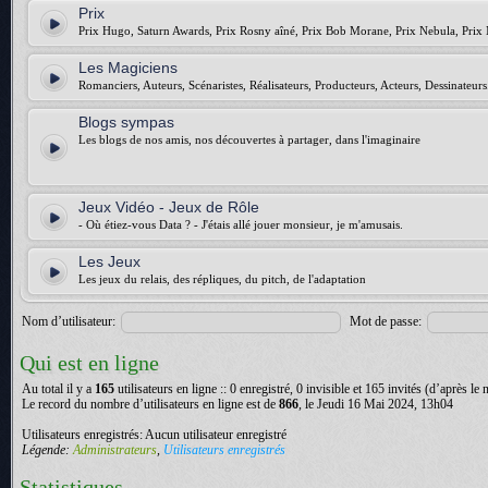
Prix
Prix Hugo, Saturn Awards, Prix Rosny aîné, Prix Bob Morane, Prix Nebula, Prix 
Les Magiciens
Romanciers, Auteurs, Scénaristes, Réalisateurs, Producteurs, Acteurs, Dessinateurs.
Blogs sympas
Les blogs de nos amis, nos découvertes à partager, dans l'imaginaire
Jeux Vidéo - Jeux de Rôle
- Où étiez-vous Data ? - J'étais allé jouer monsieur, je m'amusais.
Les Jeux
Les jeux du relais, des répliques, du pitch, de l'adaptation
Nom d’utilisateur:
Mot de passe:
Qui est en ligne
Au total il y a
165
utilisateurs en ligne :: 0 enregistré, 0 invisible et 165 invités (d’après le
Le record du nombre d’utilisateurs en ligne est de
866
, le Jeudi 16 Mai 2024, 13h04
Utilisateurs enregistrés: Aucun utilisateur enregistré
Légende:
Administrateurs
,
Utilisateurs enregistrés
Statistiques