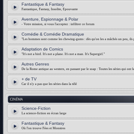
Fantastique & Fantasy
Fantastique, Fantasy, Insolite, Epouvante
Aventure, Espionnage & Polar
- Votre mission, si vous l'acceptez : infiltrer ce forum
Comédie & Comédie Dramatique
"Les hommes sont comme les chewing-gums : dès qu'on les a mâchés un peu, ils p
Adaptation de Comics
"It's not a bird. It's not a plane. It's not a man. It's Supergirl."
Autres Genres
De la Rome antique au western, en passant par le soap : Toutes les séries qui ont 
+ de TV
Car il n'y a pas que les séries dans la télé
CINÉMA
Science-Fiction
La science-fiction en écran large
Fantastique & Fantasy
Où l'on trouve Fées et Monstres