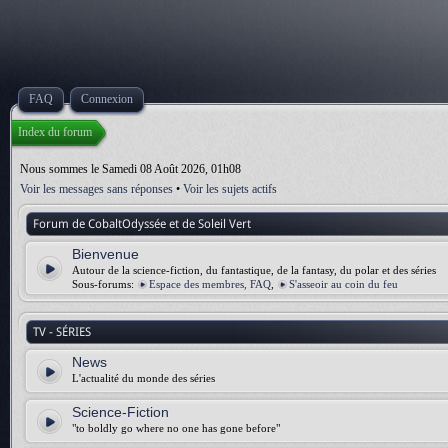
FAQ
Connexion
Index du forum
Nous sommes le Samedi 08 Août 2026, 01h08
Voir les messages sans réponses
•
Voir les sujets actifs
Forum de CobaltOdyssée et de Soleil Vert
Bienvenue
Autour de la science-fiction, du fantastique, de la fantasy, du polar et des séries
Sous-forums:
Espace des membres, FAQ
,
S'asseoir au coin du feu
TV - SÉRIES
News
L'actualité du monde des séries
Science-Fiction
"to boldly go where no one has gone before"