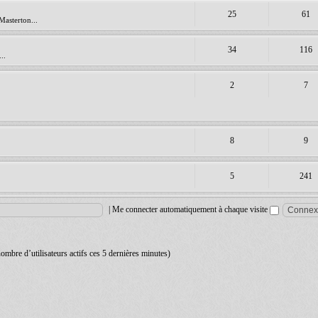
25
61
Masterton...
34
116
..
2
7
8
9
5
241
|
Me connecter automatiquement à chaque visite
 nombre d’utilisateurs actifs ces 5 dernières minutes)