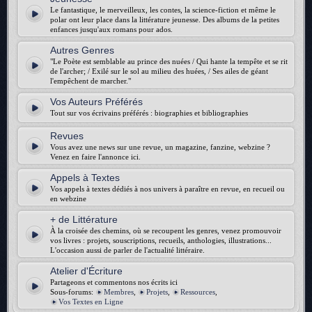
Le fantastique, le merveilleux, les contes, la science-fiction et même le
polar ont leur place dans la littérature jeunesse. Des albums de la petites
enfances jusqu'aux romans pour ados.
Autres Genres
"Le Poète est semblable au prince des nuées / Qui hante la tempête et se rit
de l'archer; / Exilé sur le sol au milieu des huées, / Ses ailes de géant
l'empêchent de marcher."
Vos Auteurs Préférés
Tout sur vos écrivains préférés : biographies et bibliographies
Revues
Vous avez une news sur une revue, un magazine, fanzine, webzine ?
Venez en faire l'annonce ici.
Appels à Textes
Vos appels à textes dédiés à nos univers à paraître en revue, en recueil ou
en webzine
+ de Littérature
À la croisée des chemins, où se recoupent les genres, venez promouvoir
vos livres : projets, souscriptions, recueils, anthologies, illustrations...
L'occasion aussi de parler de l'actualité littéraire.
Atelier d'Écriture
Partageons et commentons nos écrits ici
Sous-forums:
Membres
,
Projets
,
Ressources
,
Vos Textes en Ligne