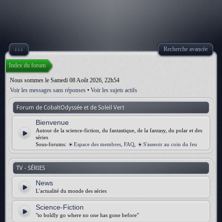
↓↓↓
Recherche avancée
Index du forum
Nous sommes le Samedi 08 Août 2026, 22h54
Voir les messages sans réponses
•
Voir les sujets actifs
Forum de CobaltOdyssée et de Soleil Vert
Bienvenue
Autour de la science-fiction, du fantastique, de la fantasy, du polar et des
séries
Sous-forums:
Espace des membres, FAQ
,
S'asseoir au coin du feu
TV - SÉRIES
News
L'actualité du monde des séries
Science-Fiction
"to boldly go where no one has gone before"