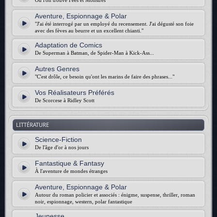
Où l'on trouve Fées et Monstres
Aventure, Espionnage & Polar
"J'ai été interrogé par un employé du recensement. J'ai dégusté son foie
avec des fèves au beurre et un excellent chianti."
Adaptation de Comics
De Superman à Batman, de Spider-Man à Kick-Ass...
Autres Genres
"C'est drôle, ce besoin qu'ont les marins de faire des phrases..."
Vos Réalisateurs Préférés
De Scorcese à Ridley Scott
LITTÉRATURE
Science-Fiction
De l'âge d'or à nos jours
Fantastique & Fantasy
À l'aventure de mondes étranges
Aventure, Espionnage & Polar
Autour du roman policier et associés : énigme, suspense, thriller, roman
noir, espionnage, western, polar fantastique
Jeunesse