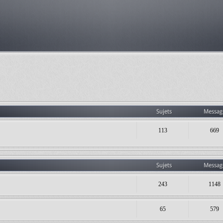
Sujets
Messag
113
669
Sujets
Messag
243
1148
65
579