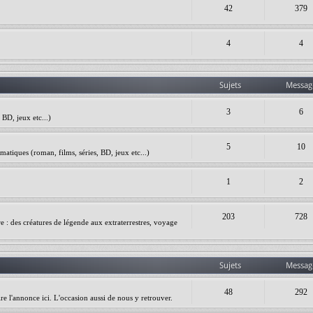
42
379
4
4
Sujets
Messag
3
6
BD, jeux etc...)
5
10
matiques (roman, films, séries, BD, jeux etc...)
1
2
203
728
ire : des créatures de légende aux extraterrestres, voyage
Sujets
Messag
48
292
re l'annonce ici. L'occasion aussi de nous y retrouver.