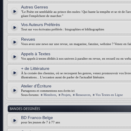
Autres Genres
"Le Poète est semblable au prince des nuées / Qui hante la tempête et se rit de l'arch
géant l'empêchent de marcher."
Vos Auteurs Préférés
Tout sur vos écrivains préférés : biographies et bibliographies
Revues
Vous avez une news sur une revue, un magazine, fanzine, webzine ? Venez en fair
Appels à Textes
Vos appels à textes dédiés à nos univers à paraître en revue, en recueil ou en web
+ de Littérature
À la croisée des chemins, où se recoupent les genres, venez promouvoir vos livres :
illustrations... L'occasion aussi de parler de l'actualité littéraire.
Atelier d'Écriture
Partageons et commentons nos écrits ici
Sous-forums:
Membres
,
Projets
,
Ressources
,
Vos Textes en Ligne
BANDES-DESSINÉES
BD Franco-Belge
pour les jeunes de 7 à 77 ans