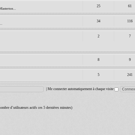
25
61
Masterton...
34
116
..
2
7
8
9
5
241
|
Me connecter automatiquement à chaque visite
 nombre d’utilisateurs actifs ces 5 dernières minutes)