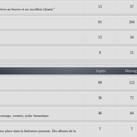
15
57
èves au beurre et un excellent chianti."
61
264
15
34
9
21
Sujets
Messag
60
122
36
72
46
64
ionnage, western, polar fantastique
1
1
leur place dans la littérature jeunesse. Des albums de la