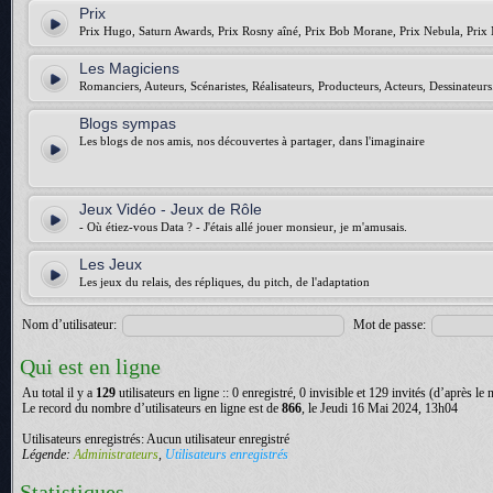
Prix
Prix Hugo, Saturn Awards, Prix Rosny aîné, Prix Bob Morane, Prix Nebula, Prix 
Les Magiciens
Romanciers, Auteurs, Scénaristes, Réalisateurs, Producteurs, Acteurs, Dessinateurs.
Blogs sympas
Les blogs de nos amis, nos découvertes à partager, dans l'imaginaire
Jeux Vidéo - Jeux de Rôle
- Où étiez-vous Data ? - J'étais allé jouer monsieur, je m'amusais.
Les Jeux
Les jeux du relais, des répliques, du pitch, de l'adaptation
Nom d’utilisateur:
Mot de passe:
Qui est en ligne
Au total il y a
129
utilisateurs en ligne :: 0 enregistré, 0 invisible et 129 invités (d’après le
Le record du nombre d’utilisateurs en ligne est de
866
, le Jeudi 16 Mai 2024, 13h04
Utilisateurs enregistrés: Aucun utilisateur enregistré
Légende:
Administrateurs
,
Utilisateurs enregistrés
Statistiques