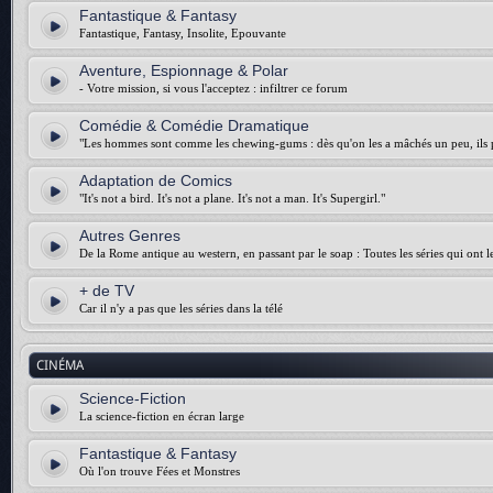
Fantastique & Fantasy
Fantastique, Fantasy, Insolite, Epouvante
Aventure, Espionnage & Polar
- Votre mission, si vous l'acceptez : infiltrer ce forum
Comédie & Comédie Dramatique
"Les hommes sont comme les chewing-gums : dès qu'on les a mâchés un peu, ils p
Adaptation de Comics
"It's not a bird. It's not a plane. It's not a man. It's Supergirl."
Autres Genres
De la Rome antique au western, en passant par le soap : Toutes les séries qui ont 
+ de TV
Car il n'y a pas que les séries dans la télé
CINÉMA
Science-Fiction
La science-fiction en écran large
Fantastique & Fantasy
Où l'on trouve Fées et Monstres