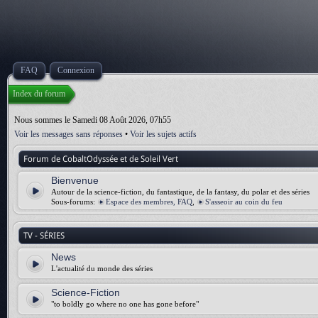
FAQ
Connexion
Index du forum
Nous sommes le Samedi 08 Août 2026, 07h55
Voir les messages sans réponses
•
Voir les sujets actifs
Forum de CobaltOdyssée et de Soleil Vert
Bienvenue
Autour de la science-fiction, du fantastique, de la fantasy, du polar et des séries
Sous-forums:
Espace des membres, FAQ
,
S'asseoir au coin du feu
TV - SÉRIES
News
L'actualité du monde des séries
Science-Fiction
"to boldly go where no one has gone before"