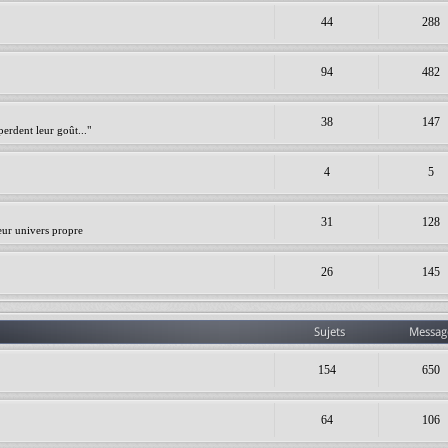
44
288
94
482
38
147
erdent leur goût..."
4
5
31
128
leur univers propre
26
145
Sujets
Messag
154
650
64
106