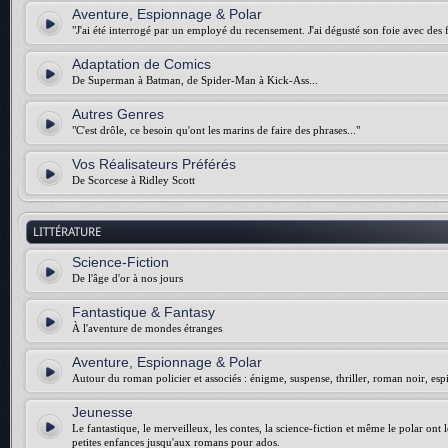
Aventure, Espionnage & Polar
"J'ai été interrogé par un employé du recensement. J'ai dégusté son foie avec des f
Adaptation de Comics
De Superman à Batman, de Spider-Man à Kick-Ass...
Autres Genres
"C'est drôle, ce besoin qu'ont les marins de faire des phrases..."
Vos Réalisateurs Préférés
De Scorcese à Ridley Scott
LITTÉRATURE
Science-Fiction
De l'âge d'or à nos jours
Fantastique & Fantasy
À l'aventure de mondes étranges
Aventure, Espionnage & Polar
Autour du roman policier et associés : énigme, suspense, thriller, roman noir, esp
Jeunesse
Le fantastique, le merveilleux, les contes, la science-fiction et même le polar ont 
petites enfances jusqu'aux romans pour ados.