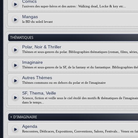
Comics
l'univers des super-héros et des autres : Walking dead, Locke & key etc...
Mangas
la BD du soleil levant
THÉMATIQUES
Polar, Noir & Thriller
Thèmes et sous-genres du polar. Bibliographies thématiques (roman, films, séries, 
Imaginaire
Thèmes et sous-genres de la SF, de la fantasy et du fantastique. Bibliographies thé
Autres Thèmes
Thèmes communs ou en dehors du polar et de l'imaginaire
SF, Thema, Veille
Science, fiction et veille sous le ciel étoilé des motifs & thématiques de l'imagina
dans le temps...
+ D'IMAGINAIRE
Agenda
Rencontres, Dédicaces, Expositions, Conventions, Salons, Festivals... Venez en fai