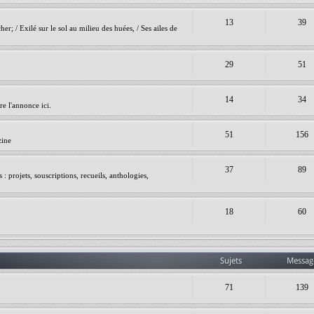
13
39
er; / Exilé sur le sol au milieu des huées, / Ses ailes de
29
51
14
34
e l'annonce ici.
51
156
zine
37
89
 projets, souscriptions, recueils, anthologies,
18
60
Sujets
Messag
71
139