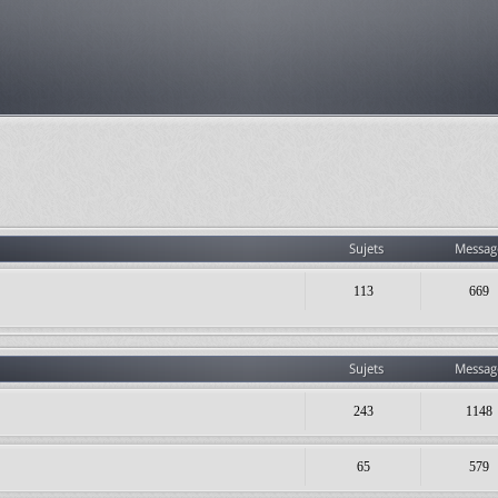
Sujets
Messag
113
669
Sujets
Messag
243
1148
65
579