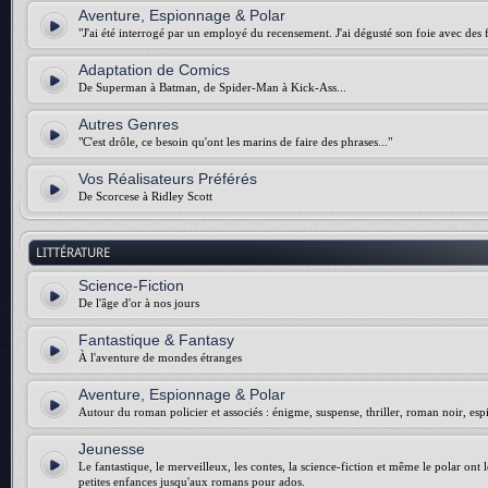
Aventure, Espionnage & Polar
"J'ai été interrogé par un employé du recensement. J'ai dégusté son foie avec des f
Adaptation de Comics
De Superman à Batman, de Spider-Man à Kick-Ass...
Autres Genres
"C'est drôle, ce besoin qu'ont les marins de faire des phrases..."
Vos Réalisateurs Préférés
De Scorcese à Ridley Scott
LITTÉRATURE
Science-Fiction
De l'âge d'or à nos jours
Fantastique & Fantasy
À l'aventure de mondes étranges
Aventure, Espionnage & Polar
Autour du roman policier et associés : énigme, suspense, thriller, roman noir, esp
Jeunesse
Le fantastique, le merveilleux, les contes, la science-fiction et même le polar ont 
petites enfances jusqu'aux romans pour ados.