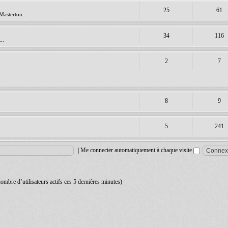
25
61
Masterton...
34
116
..
2
7
8
9
5
241
|
Me connecter automatiquement à chaque visite
 nombre d’utilisateurs actifs ces 5 dernières minutes)