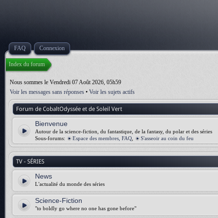
FAQ
Connexion
Index du forum
Nous sommes le Vendredi 07 Août 2026, 05h59
Voir les messages sans réponses
•
Voir les sujets actifs
Forum de CobaltOdyssée et de Soleil Vert
Bienvenue
Autour de la science-fiction, du fantastique, de la fantasy, du polar et des séries
Sous-forums:
Espace des membres, FAQ
,
S'asseoir au coin du feu
TV - SÉRIES
News
L'actualité du monde des séries
Science-Fiction
"to boldly go where no one has gone before"