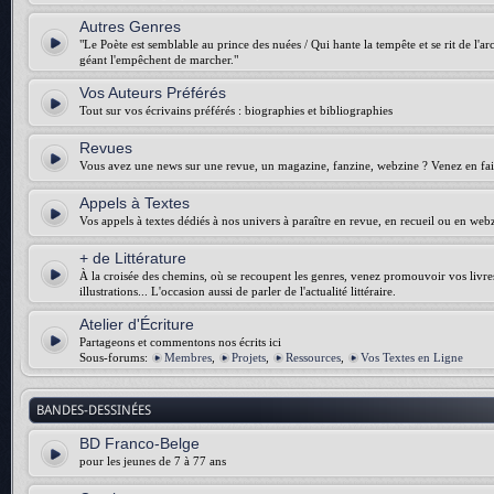
Autres Genres
"Le Poète est semblable au prince des nuées / Qui hante la tempête et se rit de l'arch
géant l'empêchent de marcher."
Vos Auteurs Préférés
Tout sur vos écrivains préférés : biographies et bibliographies
Revues
Vous avez une news sur une revue, un magazine, fanzine, webzine ? Venez en fair
Appels à Textes
Vos appels à textes dédiés à nos univers à paraître en revue, en recueil ou en web
+ de Littérature
À la croisée des chemins, où se recoupent les genres, venez promouvoir vos livres :
illustrations... L'occasion aussi de parler de l'actualité littéraire.
Atelier d'Écriture
Partageons et commentons nos écrits ici
Sous-forums:
Membres
,
Projets
,
Ressources
,
Vos Textes en Ligne
BANDES-DESSINÉES
BD Franco-Belge
pour les jeunes de 7 à 77 ans