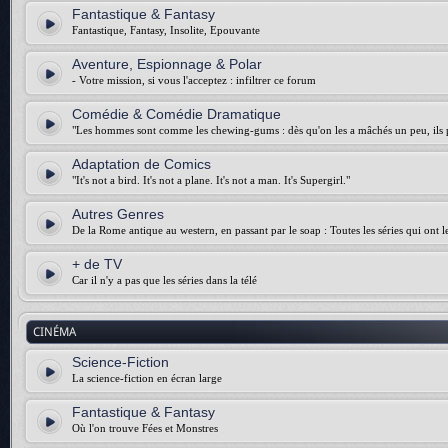
Fantastique & Fantasy
Fantastique, Fantasy, Insolite, Epouvante
Aventure, Espionnage & Polar
- Votre mission, si vous l'acceptez : infiltrer ce forum
Comédie & Comédie Dramatique
"Les hommes sont comme les chewing-gums : dès qu'on les a mâchés un peu, ils p
Adaptation de Comics
"It's not a bird. It's not a plane. It's not a man. It's Supergirl."
Autres Genres
De la Rome antique au western, en passant par le soap : Toutes les séries qui ont 
+ de TV
Car il n'y a pas que les séries dans la télé
CINÉMA
Science-Fiction
La science-fiction en écran large
Fantastique & Fantasy
Où l'on trouve Fées et Monstres