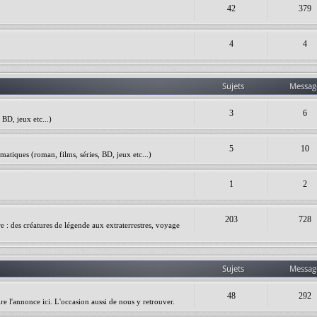
42
379
4
4
Sujets
Messag
3
6
BD, jeux etc...)
5
10
matiques (roman, films, séries, BD, jeux etc...)
1
2
203
728
ire : des créatures de légende aux extraterrestres, voyage
Sujets
Messag
48
292
re l'annonce ici. L'occasion aussi de nous y retrouver.