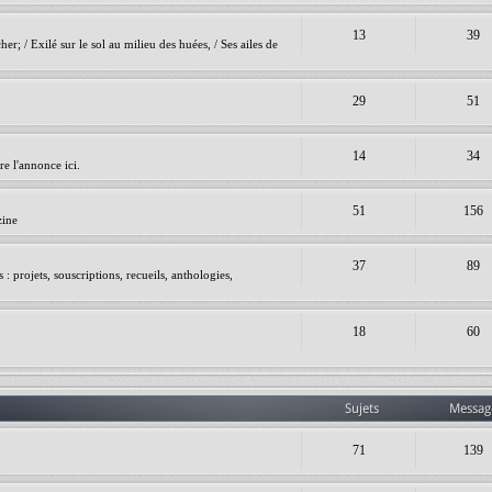
13
39
er; / Exilé sur le sol au milieu des huées, / Ses ailes de
29
51
14
34
e l'annonce ici.
51
156
zine
37
89
 projets, souscriptions, recueils, anthologies,
18
60
Sujets
Messag
71
139