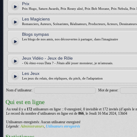
Prix
Prix Hugo, Saturn Awards, Prix Rosny aîné, Prix Bob Morane, Prix Nebula, Prix 
Les Magiciens
Romanciers, Auteurs, Scénaristes, Réalisateurs, Producteurs, Acteurs, Dessinateurs.
Blogs sympas
Les blogs de nos amis, nos découvertes à partager, dans l'imaginaire
Jeux Vidéo - Jeux de Rôle
- Où étiez-vous Data ? - J'étais allé jouer monsieur, je m'amusais.
Les Jeux
Les jeux du relais, des répliques, du pitch, de l'adaptation
Nom d’utilisateur:
Mot de passe:
Qui est en ligne
Au total il y a
172
utilisateurs en ligne :: 0 enregistré, 0 invisible et 172 invités (d’après le
Le record du nombre d’utilisateurs en ligne est de
866
, le Jeudi 16 Mai 2024, 13h04
Utilisateurs enregistrés: Aucun utilisateur enregistré
Légende:
Administrateurs
,
Utilisateurs enregistrés
Statistiques