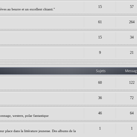
15
57
èves au beurre et un excellent chianti."
61
264
15
34
9
21
Sujets
Messag
60
122
36
72
46
64
ionnage, western, polar fantastique
1
1
leur place dans la littérature jeunesse. Des albums de la