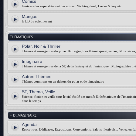
Comics
l'univers des super-héros et des autres : Walking dead, Locke & key etc...
Mangas
la BD du soleil levant
THÉMATIQUES
Polar, Noir & Thriller
Thèmes et sous-genres du polar. Bibliographies thématiques (roman, films, séries, 
Imaginaire
Thèmes et sous-genres de la SF, de la fantasy et du fantastique. Bibliographies thé
Autres Thèmes
Thèmes communs ou en dehors du polar et de l'imaginaire
SF, Thema, Veille
Science, fiction et veille sous le ciel étoilé des motifs & thématiques de l'imagina
dans le temps...
+ D'IMAGINAIRE
Agenda
Rencontres, Dédicaces, Expositions, Conventions, Salons, Festivals... Venez en fai