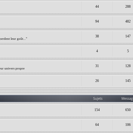
44
288
94
482
38
147
erdent leur goût..."
4
5
31
128
leur univers propre
26
145
Sujets
Messag
154
650
64
106