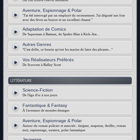
Où l'on trouve Fées et Monstres
Aventure, Espionnage & Polar
"J'ai été interrogé par un employé du recensement. J'ai dégusté son foie
avec des fèves au beurre et un excellent chianti."
Adaptation de Comics
De Superman à Batman, de Spider-Man à Kick-Ass...
Autres Genres
"C'est drôle, ce besoin qu'ont les marins de faire des phrases..."
Vos Réalisateurs Préférés
De Scorcese à Ridley Scott
LITTÉRATURE
Science-Fiction
De l'âge d'or à nos jours
Fantastique & Fantasy
À l'aventure de mondes étranges
Aventure, Espionnage & Polar
Autour du roman policier et associés : énigme, suspense, thriller, roman
noir, espionnage, western, polar fantastique
Jeunesse