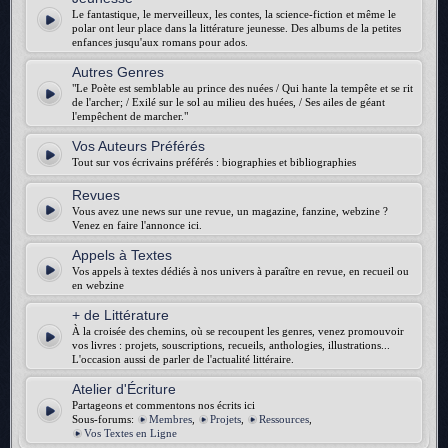
Le fantastique, le merveilleux, les contes, la science-fiction et même le
polar ont leur place dans la littérature jeunesse. Des albums de la petites
enfances jusqu'aux romans pour ados.
Autres Genres
"Le Poète est semblable au prince des nuées / Qui hante la tempête et se rit
de l'archer; / Exilé sur le sol au milieu des huées, / Ses ailes de géant
l'empêchent de marcher."
Vos Auteurs Préférés
Tout sur vos écrivains préférés : biographies et bibliographies
Revues
Vous avez une news sur une revue, un magazine, fanzine, webzine ?
Venez en faire l'annonce ici.
Appels à Textes
Vos appels à textes dédiés à nos univers à paraître en revue, en recueil ou
en webzine
+ de Littérature
À la croisée des chemins, où se recoupent les genres, venez promouvoir
vos livres : projets, souscriptions, recueils, anthologies, illustrations...
L'occasion aussi de parler de l'actualité littéraire.
Atelier d'Écriture
Partageons et commentons nos écrits ici
Sous-forums:
Membres
,
Projets
,
Ressources
,
Vos Textes en Ligne