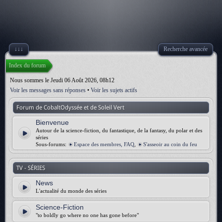
↓↓↓
Recherche avancée
Index du forum
Nous sommes le Jeudi 06 Août 2026, 08h12
Voir les messages sans réponses
•
Voir les sujets actifs
Forum de CobaltOdyssée et de Soleil Vert
Bienvenue
Autour de la science-fiction, du fantastique, de la fantasy, du polar et des
séries
Sous-forums:
Espace des membres, FAQ
,
S'asseoir au coin du feu
TV - SÉRIES
News
L'actualité du monde des séries
Science-Fiction
"to boldly go where no one has gone before"